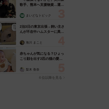
歌手、熊本へ支援物資…運搬
トラックの車体デザインにた
めらい 「痛いほど伝わる」
まいどなトピック
「行動され立派」
2泊3日の東京出張→飼い主さ
んが不在中ハムスターに異
変 眉間にできた深いしわ、
「急に老けた？」【漫画】
海川 まこと
赤ちゃんが気になる？ひょっ
こり顔を出す2匹の猫の愛ら
しさに悶絶…！ 「こんなか
わいい構図あります？」「ベ
梨木 香奈
ストショットすぎる！」
６位以降を見る