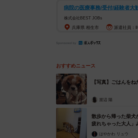
病院の医療事務/受付/経験者大
株式会社BEST JOBs
兵庫県 相生市
派遣社員：時給
Sponsored by
おすすめニュース
【写真】ごはんをね
渡辺 陽
散歩から帰った柴犬
疲れちゃった大人」
はやかわ リュウ