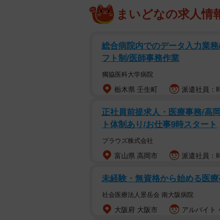
まいどなの求人情
総合病院内でのデータ入力業務/
フト制/医師事務作業
獨協医科大学病院
栃木県 壬生町
派遣社員：時
正社員前提求人・医療事務/高岡
ト体制あり/お仕事9時スタート
プラウズ株式会社
富山県 高岡市
派遣社員：時給
未経験・無資格から始める医療
社会医療法人景岳会 南大阪病院
大阪府 大阪市
アルバイト・