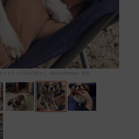
＝ViViJiLOWさん（@viviinthemari）提供