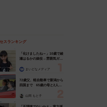
セスランキング
「化けましたね～」10歳で綾
瀬はるかの娘役→雰囲気ガラ
リの18歳に成長 「メイクで
雰囲気が」「宝塚に入れそ
まいどなメディア
う」
72歳父、軽自動車で新潟から
四国まで 65歳の母と2人で
3泊4日の旅 パーキングの休
憩まで分刻み… 「大学生で
山岡 もと子
も組まねえよ！」
「不謹慎でないかと」実力派