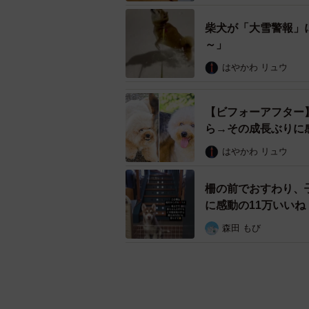
柴犬が「大雪警報」
～」
はやかわ リュウ
【ビフォーアフター
ら→その成長ぶりに
はやかわ リュウ
柵の前でおすわり、
に感動の11万いい
森田 もび