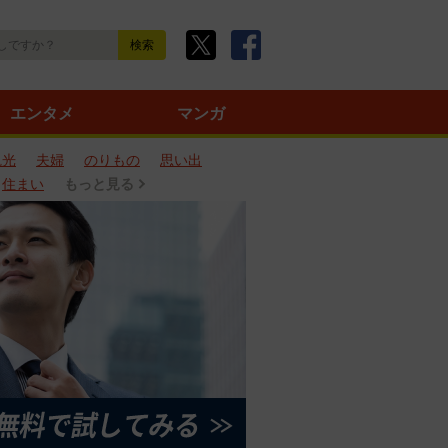
エンタメ
マンガ
観光
夫婦
のりもの
思い出
住まい
もっと見る