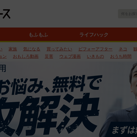
もふもふ
ライフハック
い
家族
気になる
買ってみたい
ビフォーアフター
ネコ
ョン
おもしろ動画
災害
ウェブ漫画
いきもの
おうち時間