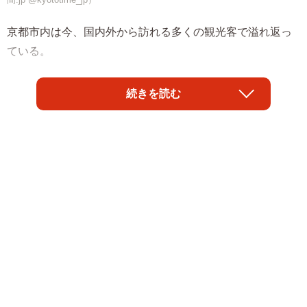
京都市内は今、国内外から訪れる多くの観光客で溢れ返っ
ている。
3年前に京都市に移住したという、京都時
続きを読む
間.jp（@kyototime_jp）こと、森山正明さん。この日の早
朝、世界的な観光名所「清水寺」の参道にある「スターバ
ックス 京都二寧坂ヤサカ茶屋店」の前を通りかかった森山
さんは、驚きの光景を目にした。
「二年坂のスタバの開店を待つ行列です」とつぶやき、森
山さんがX（旧Twitter）に投稿した動画に映っていたのは、
平日の早朝、二年坂（二寧坂）のスタバ店の前に出現し
た、インバウンド客の大行列！
実はこの場所は、周辺の店舗や民家の迷惑、通行の妨げな