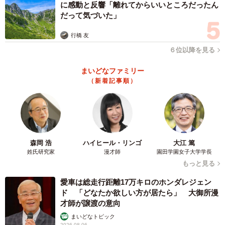
に感動と反響「離れてからいいところだったん
だって気づいた」
行橋 友
６位以降を見る
まいどなファミリー
（新着記事順）
森岡 浩
ハイヒール・リンゴ
大江 篤
姓氏研究家
漫才師
園田学園女子大学学長
もっと見る
愛車は総走行距離17万キロのホンダレジェン
ド 「どなたか欲しい方が居たら」 大御所漫
才師が譲渡の意向
まいどなトピック
2026.08.06