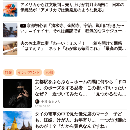
アメリカから注文殺到→売り上げが前月比5倍に 日本の
伝統品が「アメリカでは新発見のような反応」
京都初心者「清水寺、金閣寺、宇治、嵐山に行きた〜
い」→イヤイヤ、それは無謀です 狂気的なスケジュール
実証動画が話題に「できなくはないが…」
夫のお土産に妻「わーい！ミスド！」→箱を開けて困惑
「は？え？」 ネット「わが家も毎回これ」「最高の買い
方」
2/5
観光
インバウンド
京都
「スターバックス 京都二寧坂ヤサカ茶屋店」の公式HPには「行列禁止」
の注意書きがあるが、インバウンド客はお構いなしのようだ（動画から
京都駅をぶらぶら→ホームの隅に何やら「ドロ
キャプチャー／提供：京都時間.jp @kyototime_jp）
ン」のポーズをする忍者 この暑い中いったい
なぜ？ 近づいてみたら… 「見つかるなんて
コメントのなかには、「スタバなんてどこでも飲めるや
未熟」
中将 タカノリ
ん」という声も寄せられたが、この「スターバックス 京都
2026.08.06
二寧坂ヤサカ茶屋店」は古い日本家屋を改装した店舗で、
タイの電車の中で見た優先席のマーク 子ど
も、妊娠、けが人、お年寄り… 一つだけ謎の
「畳の空間」でコーヒーを楽しめることから、国内外の観
ものが！？「だから黄色なんですね」
光客に大人気。投稿者の森山さんも、京都に来た友人を連