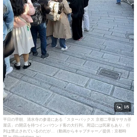
1/5
平日の早朝、清水寺の参道にある「スターバックス 京都二寧坂ヤサカ茶
屋店」の開店を待つインバウンド客の大行列。周辺には民家もあり、行
列は禁止されているのだが…（動画からキャプチャー／提供：京都時
間.jp @kyototime_jp）