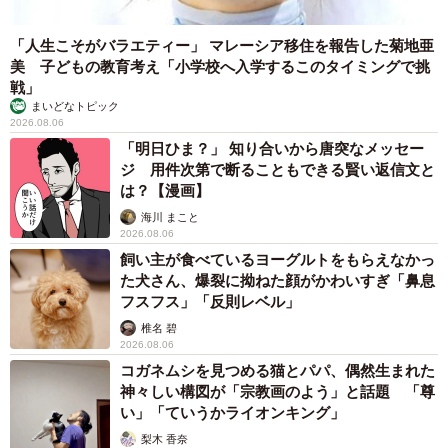
「人生こそがバラエティー」 マレーシア移住を報告した菊地亜
美 子どもの教育考え「小学校へ入学するこのタイミングで挑
戦」
まいどなトピック
2026.08.06
「明日ひま？」 知り合いから唐突なメッセー
ジ 用件次第で断ることもできる賢い返信文と
は？【漫画】
海川 まこと
2026.08.06
飼い主が食べているヨーグルトをもらえなかっ
た犬さん、爆裂に拗ねた顔がかわいすぎ「鼻息
フスフス」「反則レベル」
椎名 碧
2026.08.06
コガネムシを見つめる猫とパパ、偶然生まれた
神々しい構図が「宗教画のよう」と話題 「尊
い」「ていうかライオンキング」
梨木 香奈