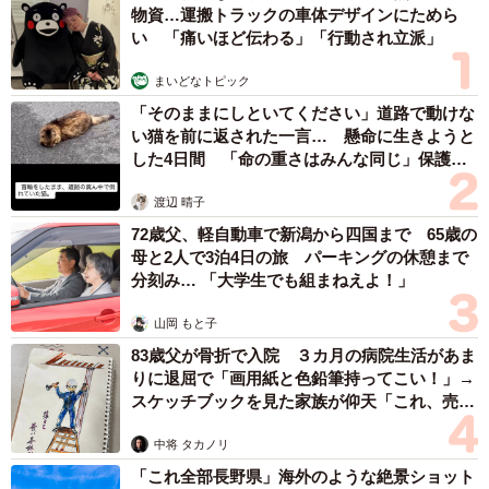
物資…運搬トラックの車体デザインにためら
い 「痛いほど伝わる」「行動され立派」
まいどなトピック
「そのままにしといてください」道路で動けな
い猫を前に返された一言… 懸命に生きようと
した4日間 「命の重さはみんな同じ」保護団
体代表の訴え
渡辺 晴子
72歳父、軽自動車で新潟から四国まで 65歳の
母と2人で3泊4日の旅 パーキングの休憩まで
分刻み… 「大学生でも組まねえよ！」
山岡 もと子
83歳父が骨折で入院 ３カ月の病院生活があま
りに退屈で「画用紙と色鉛筆持ってこい！」→
スケッチブックを見た家族が仰天「これ、売れ
ますよ…」
中将 タカノリ
「これ全部長野県」海外のような絶景ショット