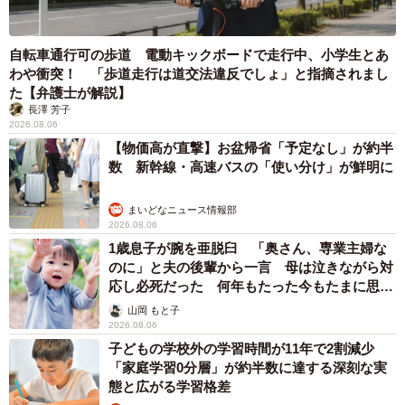
自転車通行可の歩道 電動キックボードで走行中、小学生とあ
わや衝突！ 「歩道走行は道交法違反でしょ」と指摘されまし
た【弁護士が解説】
長澤 芳子
2026.08.06
【物価高が直撃】お盆帰省「予定なし」が約半
数 新幹線・高速バスの「使い分け」が鮮明に
まいどなニュース情報部
2026.08.06
1歳息子が腕を亜脱臼 「奥さん、専業主婦な
のに」と夫の後輩から一言 母は泣きながら対
応し必死だった 何年もたった今もたまに思い
出し…
山岡 もと子
2026.08.06
子どもの学校外の学習時間が11年で2割減少
「家庭学習0分層」が約半数に達する深刻な実
態と広がる学習格差