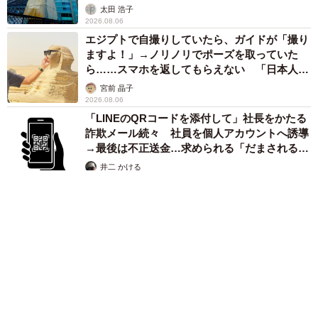
太田 浩子
2026.08.06
エジプトで自撮りしていたら、ガイドが「撮り
ますよ！」→ノリノリでポーズを取っていた
ら……スマホを返してもらえない 「日本人は
カモ代表かも」「私は6時間で3万円払った」
宮前 晶子
2026.08.06
「LINEのQRコードを添付して」社長をかたる
詐欺メール続々 社員を個人アカウントへ誘導
→最後は不正送金…求められる「だまされる前
提」の対策
井二 かける
2026.08.06