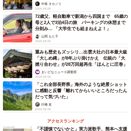
中将 タカノリ
れてよく訪れるという。
2026.08.06
72歳父、軽自動車で新潟から四国まで 65歳の
母と2人で3泊4日の旅 パーキングの休憩まで
「海外の方に選ばれる京都はやはり素晴らしいと思いま
分刻み… 「大学生でも組まねえよ！」
す。移住者としても、生活費のコスト、外食のレベル、伝
山岡 もと子
統的な日本の文化や歴史が体感できることなど、生活すべ
2026.08.06
てにおいて満足しています。
重みも歴史もズッシリ…出雲大社の日本最大級
「大しめ縄」が8年ぶり掛けかえ 伝統の「大
ただ私個人としては、もっと日本の方に来てもらいたいで
撚り合わせ」が28万回超再生「ほんとに圧巻」
す。京都は日本の文化の中心であり、日本を知るには京都
まいどなニュース調査部
2026.08.06
を知ることが大事だと感じます。このままオーバーツーリ
「これ全部長野県」海外のような絶景ショット
ズムが進めば日本人が京都を敬遠してしまい、日本の文化
に感動と反響「離れてからいいところだったん
を日本人が知らない、という状況になりかねないと思いま
だって気づいた」
す。日本の方が京都を旅行しやすい環境を、政治や行政に
行橋 友
2026.08.06
作り出してもらいたいと思います」（森山正明さん）
アクセスランキング
「不謹慎でないかと」実力派歌手、熊本へ支援