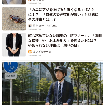
2026.08.06
「カニにアジをあげると青くなる」ほんと
に！？ 「自然の染色技術が凄い」と話題に
その理由とは…？
竹中 友一（RinToris）
2026.08.06
誰も求めていない職場の「謎マナー」、「過剰
な挨拶」や「お土産配り」を抑えた1位は？
やめられない理由は「周りの目」
まいどなデータ
2026.08.06