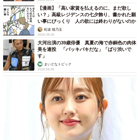
【漫画】「高い家賃を払えるのに、まだ欲し
い？」高級レジデンスの七夕飾り、書かれた願
い事にびっくり 人の欲には終わりがないのか
松波 穂乃圭
2026.08.06
大河出演の39歳俳優 真夏の海で赤銅色の肉体
美を連投 「バッキバキだな」「ばり渋いで
す」
まいどなトピック
2026.08.06