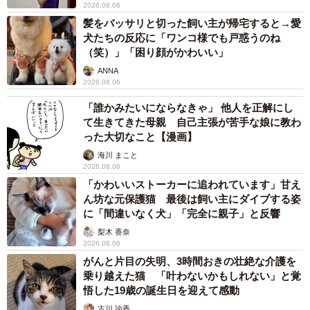
2026.08.06
髪をバッサリと切った飼い主が帰宅すると→愛
犬たちの反応に「ワンコ様でも戸惑うのね
（笑）」「困り顔がかわいい」
ANNA
2026.08.06
「誰かみたいにならなきゃ」 他人を正解にし
て生きてきた母親 自己主張が苦手な娘に教わ
った大切なこと【漫画】
海川 まこと
2026.08.06
「かわいいストーカーに追われています」甘え
ん坊な元保護猫 最後は飼い主にダイブする姿
に「間違いなく犬」「完全に親子」と反響
梨木 香奈
2026.08.06
がんと片目の失明、3時間おきの壮絶な介護を
乗り越えた猫 「叶わないかもしれない」と覚
悟した19歳の誕生日を迎えて感動
古川 諭香