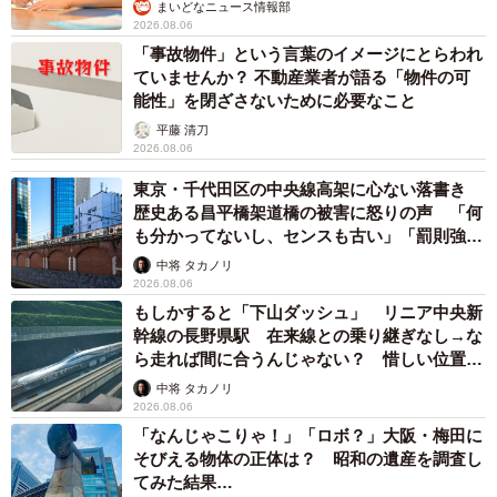
まいどなニュース情報部
2026.08.06
「事故物件」という言葉のイメージにとらわれ
ていませんか？ 不動産業者が語る「物件の可
能性」を閉ざさないために必要なこと
平藤 清刀
2026.08.06
東京・千代田区の中央線高架に心ない落書き
歴史ある昌平橋架道橋の被害に怒りの声 「何
も分かってないし、センスも古い」「罰則強化
して」
中将 タカノリ
2026.08.06
もしかすると「下山ダッシュ」 リニア中央新
幹線の長野県駅 在来線との乗り継ぎなし→な
ら走れば間に合うんじゃない？ 惜しい位置関
係が反響
中将 タカノリ
2026.08.06
「なんじゃこりゃ！」「ロボ？」大阪・梅田に
そびえる物体の正体は？ 昭和の遺産を調査し
てみた結果…