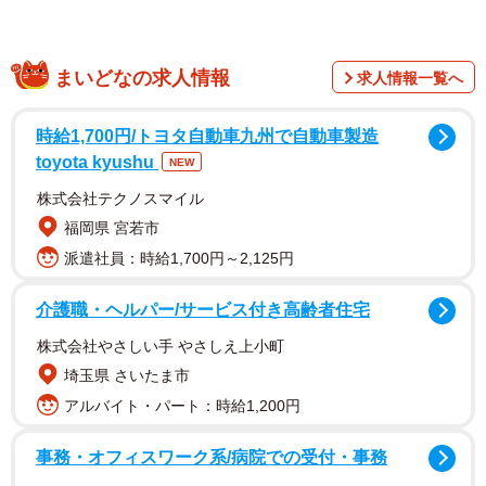
どになるため、行列が禁止されている。「スターバックス
京都二寧坂ヤサカ茶屋店」公式HPにも、「近隣や通行の方
のご迷惑になるため、お店の周辺に並ばれないようお願い
まいどなの求人情報
求人情報一覧へ
申し上げます」という注意書きが掲載されている。だが現
実は動画の通りだ。
時給1,700円/トヨタ自動車九州で自動車製造
toyota kyushu
NEW
「近所迷惑」「風情や情緒は…」
株式会社テクノスマイル
「インバウンド客が多過ぎる…」
福岡県 宮若市
「なんで京都来てまでスタバ？」
派遣社員：時給1,700円～2,125円
「古民家改築だから風情を味わ…えなくない？こんなに人
介護職・ヘルパー/サービス付き高齢者住宅
がいたら」
「これ、近所迷惑でしかない。開店当初は『店の前に並ば
株式会社やさしい手 やさしえ上小町
ないでください』ってやってなかったっけ？」
埼玉県 さいたま市
「風情や情緒とかはもう消えてしまったんかな」
アルバイト・パート：時給1,200円
事務・オフィスワーク系/病院での受付・事務