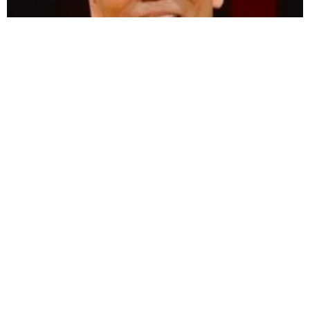
愛車は総走行距離17万キロのホンダレジェンド 「どなたか欲
しい方が居たら」 大御所漫才師が譲渡の意向
まいどなトピック
2026.08.06
【漫画】「高い家賃を払えるのに、まだ欲し
い？」高級レジデンスの七夕飾り、書かれた願
い事にびっくり 人の欲には終わりがないのか
松波 穂乃圭
2026.08.06
大河出演の39歳俳優 真夏の海で赤銅色の肉体
美を連投 「バッキバキだな」「ばり渋いで
す」
まいどなトピック