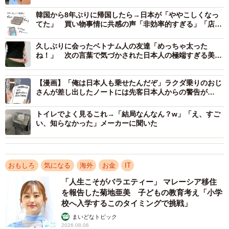
ぁ…どういう処理の流れなのか 興味あるある」
韓国から8年ぶりに帰国したら→日本が「ややこしくなっ
「顔決済の自販機とかもありますよね 便利には便利です
てた」 買い物事情に共感の声「非効率的すぎる」「店員
も困る」
けどちょっと怖くなります…」
久しぶりに会ったベトナム人の友達「めっちゃ太った
ね！」 次の言葉で気づかされた日本人の極端すぎる美意
など数々の驚きの声が寄せられている。
識
【漫画】「俺は日本人も乗せたんだぞ」ラクダ乗りのおじ
投稿した人に聞いた
さんが差し出したノートには先客日本人からの警告が…
吉川さんに話を聞いた。
トイレでよく見るこれ→「結局なんなん？w」「え、すご
い、知らなかった」メーカーに聞いた
ーー中国での手のひら決済はどれほど普及していますか？
吉川：深センと広州のセブン-イレブン、ローソン、地場コ
おもしろ
気になる
海外
お金
IT
ンビニ、レンタルバッテリー、フィットネスジムでは確認
「人生こそがバラエティー」 マレーシア移住
済みです。まだ全国に普及しているわけではないようで
を報告した菊地亜美 子どもの教育考え「小学
校へ入学するこのタイミングで挑戦」
す。
まいどなトピック
2026.08.06