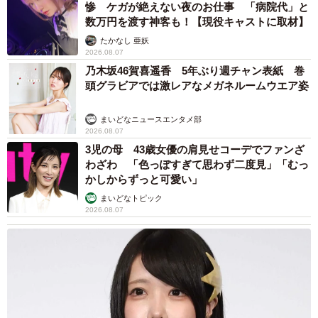
惨 ケガが絶えない夜のお仕事 「病院代」と
数万円を渡す神客も！【現役キャストに取材】
たかなし 亜妖
2026.08.07
乃木坂46賀喜遥香 5年ぶり週チャン表紙 巻
頭グラビアでは激レアなメガネルームウエア姿
まいどなニュースエンタメ部
2026.08.07
3児の母 43歳女優の肩見せコーデでファンざ
わざわ 「色っぽすぎて思わず二度見」「むっ
かしからずっと可愛い」
まいどなトピック
2026.08.07