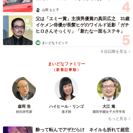
山岡 もと子
父は「エミー賞」主演男優賞の真田広之 31歳
イケメン俳優が長髪ヒゲのワイルド近影「ガチ
ヒロさんそっくり」「新たな一面もステキ」
まいどなトピック
６位以降を見る
まいどなファミリー
（新着記事順）
森岡 浩
ハイヒール・リンゴ
大江 篤
姓氏研究家
漫才師
園田学園女子大学学長
もっと見る
酔って転んでアザだらけ ネイルも折れて超悲