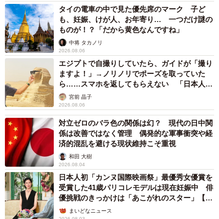
ーー外国人でも登録できるのでしょうか。
タイの電車の中で見た優先席のマーク 子ど
も、妊娠、けが人、お年寄り… 一つだけ謎の
吉川：可能です。私自身も利用しています。
ものが！？「だから黄色なんですね」
中将 タカノリ
2026.08.06
ーー手のひら決済のメリット、デメリットについて。
エジプトで自撮りしていたら、ガイドが「撮り
ますよ！」→ノリノリでポーズを取っていた
吉川：非常に手軽で便利ですが、中国ではこういったサー
ら……スマホを返してもらえない 「日本人は
ビスにおいても、政治的な理由で特定の利用者をブラック
カモ代表かも」「私は6時間で3万円払った」
宮前 晶子
2026.08.06
リストに入れてしまうことを普通にしてしまいます。また
負傷などして手のひらの形が変わってしまった場合、ちゃ
対立ゼロのバラ色の関係は幻？ 現代の日中関
係は改善ではなく管理 偶発的な軍事衝突や経
んと読み取ることができるのか未知数です。
済的混乱を避ける現状維持こそ重視
和田 大樹
◇ ◇
2026.08.04
日本人初「カンヌ国際映画祭」最優秀女優賞を
同様の手のひら決済サービスはアメリカでも
「Amazon
受賞した41歳パリコレモデルは現在妊娠中 俳
優挑戦のきっかけは「あこがれのスター」【徹
One」
などの形でスタートしている。日本で普及する日も
子の部屋】
まいどなニュース
そう遠くないのかもしれない。
2026.08.03