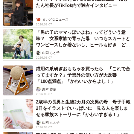
たん社長がTikTok内で独占インタビュー
まいどなニュース
2026.08.07
「男の子のママっぽいよね」ってどういう意
味？ 女系家族で育った母 いつもスカートと
ワンピースしか着ないし、ヒールも好き どの
へんが…
山岡 もと子
2026.08.07
猫用の爪研ぎおもちゃを買ったら…「これで合
ってますか？」予想外の使い方が大反響
「100点満点」「かわいいからよし！」
梨木 香奈
2026.08.07
2歳半の長男と生後2カ月の次男の母 母子手帳
2冊をイラストでいっぱいに 見る人を楽しま
せる家族ストーリーに「かわいすぎる！」
山岡 もと子
2026.08.07