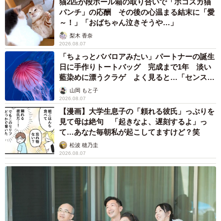
猫2匹が段ボール箱の取り合いで「ポコスカ猫
パンチ」の応酬 その後の心温まる結末に「愛
～！」「おばちゃん泣きそうや…」
梨木 香奈
2026.08.07
「ちょっとババロアみたい」パートナーの誕生
日に手作りトートバッグ 完成まで1年 淡い
藍染めに漂うクラゲ よく見ると…「センスす
ごい」
山岡 もと子
2026.08.07
【漫画】大学生息子の「頼れる彼氏」っぷりを
見て母は絶句 「起きなよ、遅刻するよ」っ
て…あなた毎朝私が起こしてますけど？笑
松波 穂乃圭
2026.08.07