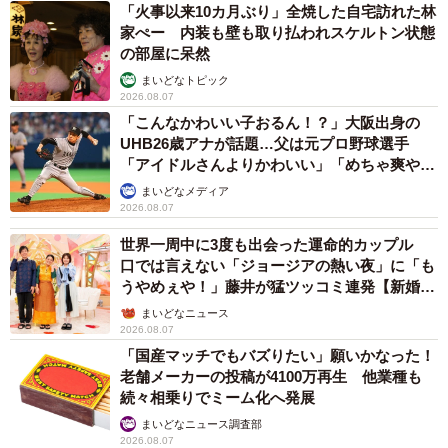
「火事以来10カ月ぶり」全焼した自宅訪れた林
家ぺー 内装も壁も取り払われスケルトン状態
の部屋に呆然
まいどなトピック
2026.08.07
「こんなかわいい子おるん！？」大阪出身の
UHB26歳アナが話題…父は元プロ野球選手
「アイドルさんよりかわいい」「めちゃ爽や
か」
まいどなメディア
2026.08.07
世界一周中に3度も出会った運命的カップル
口では言えない「ジョージアの熱い夜」に「も
うやめぇや！」藤井が猛ツッコミ連発【新婚さ
ん】
まいどなニュース
2026.08.07
「国産マッチでもバズりたい」願いかなった！
老舗メーカーの投稿が4100万再生 他業種も
続々相乗りでミーム化へ発展
まいどなニュース調査部
2026.08.07