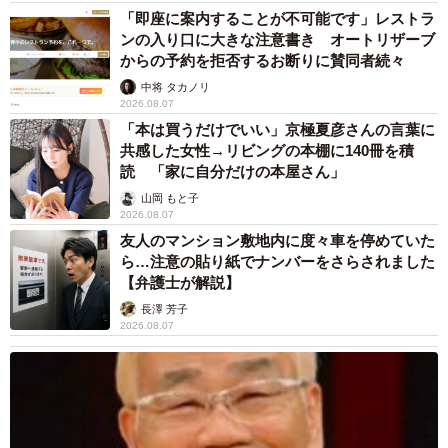
「即座に案内することが不可能です」レストラ
ンの入り口に大きな注意書き オートリザーブ
からの予約を拒否するお断りに賛同者続々
中将 タカノリ
2026.08.07
「本は買うだけでいい」京極夏彦さんの言葉に
共感した女性→リビングの本棚に140冊を積
読 「家に自分だけの本屋さん」
山岡 もと子
2026.08.07
友人のマンション敷地内に度々車を停めていた
ら…注意の貼り紙でナンバーをさらされました
【弁護士が解説】
長澤 芳子
2026.08.07