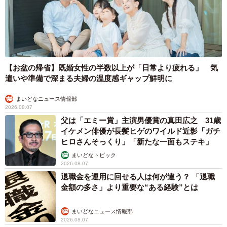
【お盆の帰省】既婚女性の半数以上が「日常より疲れる」 気
遣いや準備で深まる夫婦の温度感ギャップ鮮明に
まいどなニュース情報部
2026.08.07
父は「エミー賞」主演男優賞の真田広之 31歳
イケメン俳優が長髪ヒゲのワイルド近影「ガチ
ヒロさんそっくり」「新たな一面もステキ」
まいどなトピック
2026.08.07
退職金を運用に回せる人は何が違う？ 「退職
金額の多さ」より重要な“ある経験”とは
まいどなニュース情報部
2026.08.07