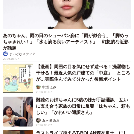
あのちゃん、雨の日のショーパン姿に「雨が似合う」「脚めっ
ちゃきれい！」「水も滴る良いアーティスト」 幻想的な近影
が話題
まいどなメディア
2026.08.07
【漫画】周囲の目を気にせず遊べる！洗濯物も
干せる！最近人気の戸建ての「中庭」 ところ
が…実際住んでみて分かった後悔ポイント
中瀬 えみ
2026.08.07
難聴のお姉ちゃんに5歳の妹が手話通訳 互い
に支え合う家族の日常に反響「妹ちゃん、頼も
しい」「かわいい通訳さん」
五ヶ瀬 あお
2026.08.07
ラストライブ控えるT-BOLAN森友嵐士 にし