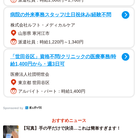
派遣社員：時給2,000円～2,700円
病院の外来事務スタッフ/土日祝休み/経験不問
株式会社ルフト・メディカルケア
山形県 寒河江市
派遣社員：時給1,220円～1,340円
スマホ等のデバイスがなくても端末に手のひらをかざすだ
けで決済や本人認証ができてしまう。これはテンセントが
「世田谷区」資格不問/クリニックの医療事務/時
昨年5月、スマホ決済アプリ「WeChat Pay」に導入した掌
給1,400円から・週3日可
紋認証決済サービス
「微信刷掌」
で、事前に登録した掌紋
医療法人社団明世会
や情報をもとに利用できるようだ。
東京都 世田谷区
アルバイト・パート：時給1,400円
今回の投稿に対し、SNSユーザー達からは
Sponsored by
「手に何か埋め込んでるとかはではなく静脈認証的なやつ
ですか？？？指紋かな！？」
おすすめニュース
「でもなぁ、政府に抗議するデモ参加した人を弁護した弁
【写真】手の平だけで決済…これは簡単すぎます！
護士が現金以外何も使えなくなった、ってTVで言ってたな