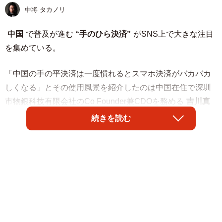
中将 タカノリ
中国
で普及が進む
“手のひら決済”
がSNS上で大きな注目
を集めている。
「中国の手の平決済は一度慣れるとスマホ決済がバカバカ
しくなる」とその使用風景を紹介したのは中国在住で深圳
市物銀科技有限会社のCo Founder兼CDOを務める
吉川真
人さん
（@mako_63）。
続きを読む