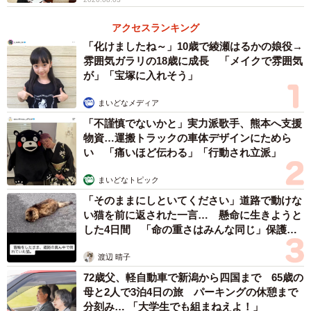
なお、今回の話題を提供してくれた吉川さんは日頃、中国
アクセスランキング
テックに関するニュースやトレンド、マーケティング情報
「化けましたね～」10歳で綾瀬はるかの娘役→
雰囲気ガラリの18歳に成長 「メイクで雰囲気
をオンライングループ
「中国ビジネストレンドコミュニテ
が」「宝塚に入れそう」
ィ」
でシェアしている。ご興味ある方はぜひチェックして
まいどなメディア
いただきたい。
「不謹慎でないかと」実力派歌手、熊本へ支援
物資…運搬トラックの車体デザインにためら
吉川真人さん関連情報
い 「痛いほど伝わる」「行動され立派」
Xアカウント：
https://x.com/mako_63
中国ビジネストレンドコミュニティ：
まいどなトピック
https://park.jp/service_menu/1290
「そのままにしといてください」道路で動けな
い猫を前に返された一言… 懸命に生きようと
した4日間 「命の重さはみんな同じ」保護団
体代表の訴え
渡辺 晴子
72歳父、軽自動車で新潟から四国まで 65歳の
母と2人で3泊4日の旅 パーキングの休憩まで
分刻み… 「大学生でも組まねえよ！」