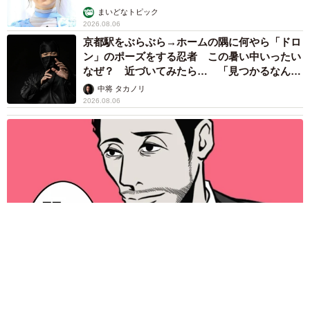
まいどなトピック
2026.08.06
京都駅をぶらぶら→ホームの隅に何やら「ドロ
ン」のポーズをする忍者 この暑い中いったい
なぜ？ 近づいてみたら… 「見つかるなんて
未熟」
中将 タカノリ
2026.08.06
「明日ひま？」 知り合いから唐突なメッセージ 用件次第で断
ることもできる賢い返信文とは？【漫画】