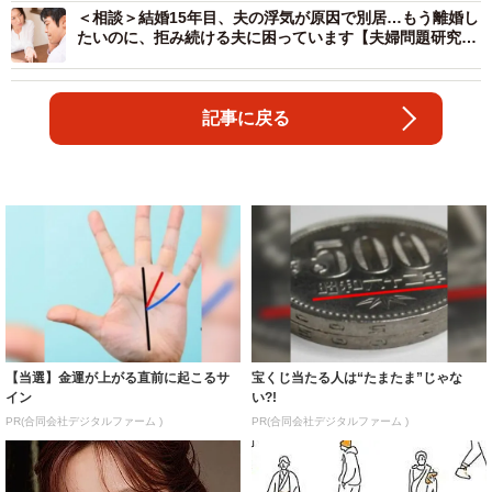
＜相談＞結婚15年目、夫の浮気が原因で別居…もう離婚し
たいのに、拒み続ける夫に困っています【夫婦問題研究
家・岡野あつこさんがアドバイス】
記事に戻る
【当選】金運が上がる直前に起こるサ
宝くじ当たる人は“たまたま”じゃな
イン
い?!
PR(合同会社デジタルファーム )
PR(合同会社デジタルファーム )