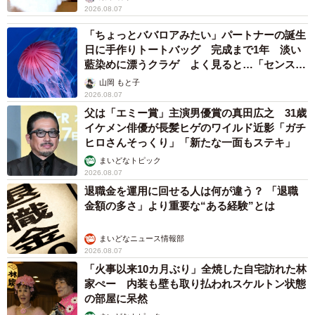
2026.08.07
「ちょっとババロアみたい」パートナーの誕生
日に手作りトートバッグ 完成まで1年 淡い
藍染めに漂うクラゲ よく見ると…「センスす
ごい」
山岡 もと子
2026.08.07
父は「エミー賞」主演男優賞の真田広之 31歳
イケメン俳優が長髪ヒゲのワイルド近影「ガチ
ヒロさんそっくり」「新たな一面もステキ」
まいどなトピック
2026.08.07
退職金を運用に回せる人は何が違う？ 「退職
金額の多さ」より重要な“ある経験”とは
まいどなニュース情報部
2026.08.07
「火事以来10カ月ぶり」全焼した自宅訪れた林
家ぺー 内装も壁も取り払われスケルトン状態
の部屋に呆然