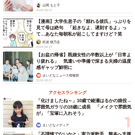
山岡 もと子
2026.08.07
【漫画】大学生息子の「頼れる彼氏」っぷりを
見て母は絶句 「起きなよ、遅刻するよ」っ
て…あなた毎朝私が起こしてますけど？笑
松波 穂乃圭
2026.08.07
【お盆の帰省】既婚女性の半数以上が「日常よ
り疲れる」 気遣いや準備で深まる夫婦の温度
感ギャップ鮮明に
まいどなニュース情報部
2026.08.07
アクセスランキング
「化けましたね～」10歳で綾瀬はるかの娘役→
雰囲気ガラリの18歳に成長 「メイクで雰囲気
が」「宝塚に入れそう」
まいどなメディア
「不謹慎でないかと」実力派歌手、熊本へ支援