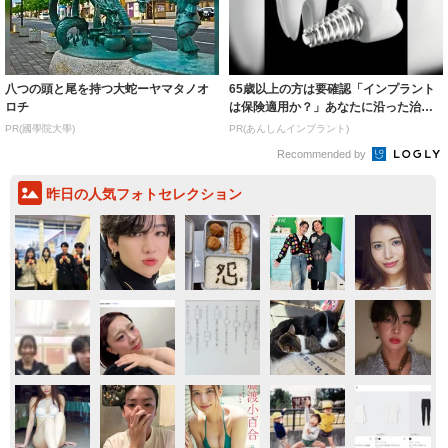
八つの頭と尾を持つ大蛇ーヤマタノオ
65歳以上の方は要確認「インプラント
ロチ
は保険適用か？」あなたに沿った治療
法や費用を...
PR(國學院大學)
PR(あんしんインプラント)
Recommended by
昨日の人気フォトセレクション