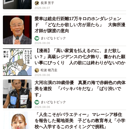
長澤 芳子
2026.08.07
愛車は総走行距離17万キロのホンダレジェン
ド 「どなたか欲しい方が居たら」 大御所漫
才師が譲渡の意向
まいどなトピック
2026.08.06
【漫画】「高い家賃を払えるのに、まだ欲し
い？」高級レジデンスの七夕飾り、書かれた願
い事にびっくり 人の欲には終わりがないのか
松波 穂乃圭
2026.08.06
大河出演の39歳俳優 真夏の海で赤銅色の肉体
美を連投 「バッキバキだな」「ばり渋いで
す」
まいどなトピック
2026.08.06
「人生こそがバラエティー」 マレーシア移住
を報告した菊地亜美 子どもの教育考え「小学
校へ入学するこのタイミングで挑戦」