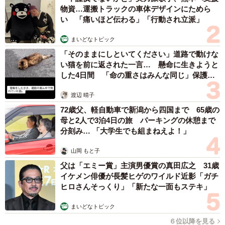
物資…運搬トラックの車体デザインにためら
い 「痛いほど伝わる」「行動され立派」
まいどなトピック
「そのままにしといてください」道路で動けな
い猫を前に返された一言… 懸命に生きようと
した4日間 「命の重さはみんな同じ」保護団
体代表の訴え
渡辺 晴子
72歳父、軽自動車で新潟から四国まで 65歳の
母と2人で3泊4日の旅 パーキングの休憩まで
分刻み… 「大学生でも組まねえよ！」
山岡 もと子
父は「エミー賞」主演男優賞の真田広之 31歳
イケメン俳優が長髪ヒゲのワイルド近影「ガチ
ヒロさんそっくり」「新たな一面もステキ」
まいどなトピック
６位以降を見る