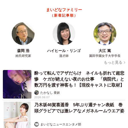
まいどなファミリー
（新着記事順）
森岡 浩
ハイヒール・リンゴ
大江 篤
姓氏研究家
漫才師
園田学園女子大学学長
もっと見る
酔って転んでアザだらけ ネイルも折れて超悲
惨 ケガが絶えない夜のお仕事 「病院代」と
数万円を渡す神客も！【現役キャストに取材】
たかなし 亜妖
2026.08.07
乃木坂46賀喜遥香 5年ぶり週チャン表紙 巻
頭グラビアでは激レアなメガネルームウエア姿
まいどなニュースエンタメ部