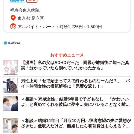
採用中
NEW
福寿会東京病院
東京都 足立区
アルバイト・パート：時給1,226円～1,500円
おすすめニュース
【漫画】私の父はADHDだった 両親が離婚後に知った真
実「分かっていたら別れていなかったかも」
男性上司「セで始まってスで終わるものなーんだ？」 バ
イト仲間女性の模範解答に「完璧な返し！」
＜相談＞35歳女性、結婚5年目で子どもなし 「かわいい
よ」と褒めてくれる彼氏に夢中…夫にバレることなく離婚
したい【夫婦問題研究家・岡野あつこさんがアドバイス】
＜相談＞結婚14年目「月収10万円…役者志望の夫に愛想が
尽きた」低収入だけど、離婚したら養育費はもらえる？
【夫婦問題研究家・岡野あつこさんがアドバイス】