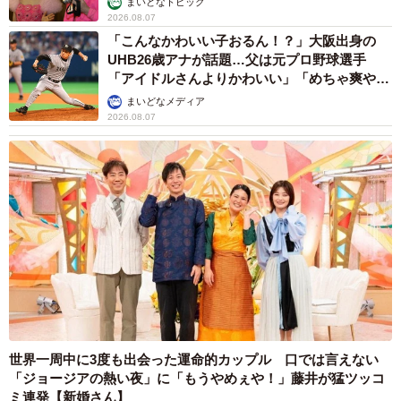
まいどなトピック
2026.08.07
「こんなかわいい子おるん！？」大阪出身の
UHB26歳アナが話題…父は元プロ野球選手
「アイドルさんよりかわいい」「めちゃ爽や
か」
まいどなメディア
2026.08.07
世界一周中に3度も出会った運命的カップル 口では言えない
「ジョージアの熱い夜」に「もうやめぇや！」藤井が猛ツッコ
ミ連発【新婚さん】