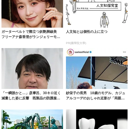
ガーターベルトで際立つ妖艶脚線美
人文知とは個性の上に立つ
フリーアナ森香澄がランジェリーモデ
ルに ｢PE...
PR(國學院大學)
「一瞬誰かと…」彦摩呂、30キロ近く
紗栄子の長男 18歳のモデル、カジュ
減量した姿に反響 既製品の防護服が
アルコーデのおしゃれ近影が「両親の
着られると...
いいとこ取...