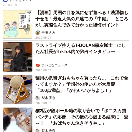
2026.08.07
【漫画】周囲の目を気にせず遊べる！洗濯物も
干せる！最近人気の戸建ての「中庭」 ところ
が…実際住んでみて分かった後悔ポイント
中瀬 えみ
2026.08.07
ラストライブ控えるT-BOLAN森友嵐士 にし
たん社長がTikTok内で独占インタビュー
まいどなニュース
2026.08.07
猫用の爪研ぎおもちゃを買ったら…「これで合
ってますか？」予想外の使い方が大反響
「100点満点」「かわいいからよし！」
梨木 香奈
2026.08.07
猫2匹が段ボール箱の取り合いで「ポコスカ猫
パンチ」の応酬 その後の心温まる結末に「愛
～！」「おばちゃん泣きそうや…」
梨木 香奈