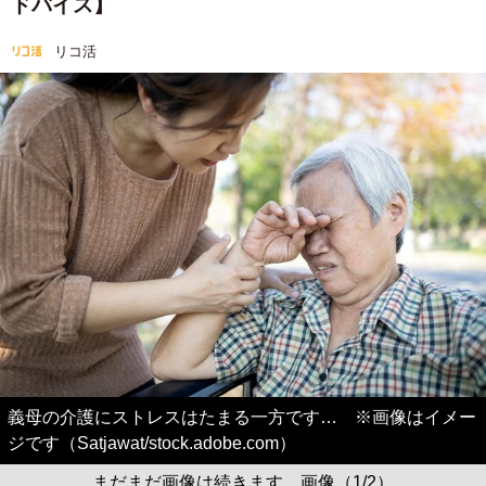
ドバイス】
リコ活
義母の介護にストレスはたまる一方です… ※画像はイメー
ジです（Satjawat/stock.adobe.com）
まだまだ画像は続きます。画像（1/2）