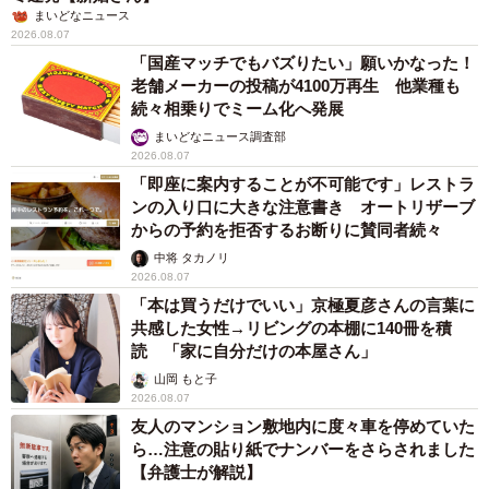
まいどなニュース
2026.08.07
「国産マッチでもバズりたい」願いかなった！
老舗メーカーの投稿が4100万再生 他業種も
続々相乗りでミーム化へ発展
まいどなニュース調査部
2026.08.07
「即座に案内することが不可能です」レストラ
ンの入り口に大きな注意書き オートリザーブ
からの予約を拒否するお断りに賛同者続々
中将 タカノリ
2026.08.07
「本は買うだけでいい」京極夏彦さんの言葉に
共感した女性→リビングの本棚に140冊を積
読 「家に自分だけの本屋さん」
山岡 もと子
2026.08.07
友人のマンション敷地内に度々車を停めていた
ら…注意の貼り紙でナンバーをさらされました
【弁護士が解説】