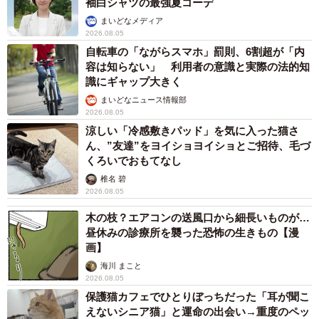
袖白シャツの最強夏コーデ
まいどなメディア
2026.08.05
自転車の「ながらスマホ」罰則、6割超が「内
容は知らない」 利用者の意識と実際の法的知
識にギャップ大きく
まいどなニュース情報部
2026.08.05
涼しい「冷感敷きパッド」を気に入った猫さ
ん、”友達”をヨイショヨイショとご招待、毛づ
くろいでおもてなし
椎名 碧
2026.08.05
木の枝？エアコンの送風口から細長いものが…
昼休みの診療所を襲った恐怖の生きもの【漫
画】
海川 まこと
2026.08.05
保護猫カフェでひとりぼっちだった「耳が聞こ
えないシニア猫」と運命の出会い→重度のペッ