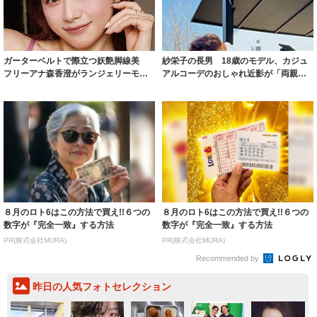
ガーターベルトで際立つ妖艶脚線美
紗栄子の長男 18歳のモデル、カジュ
フリーアナ森香澄がランジェリーモデ
アルコーデのおしゃれ近影が「両親の
ルに ｢PE...
いいとこ取...
８月のロト6はこの方法で買え!!６つの
８月のロト6はこの方法で買え!!６つの
数字が『完全一致』する方法
数字が『完全一致』する方法
PR(株式会社MURA)
PR(株式会社MURA)
Recommended by
昨日の人気フォトセレクション