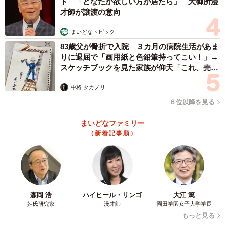
ド 「どなたか欲しい方が居たら」 大御所漫
才師が譲渡の意向
まいどなトピック
83歳父が骨折で入院 ３カ月の病院生活があま
りに退屈で「画用紙と色鉛筆持ってこい！」→
スケッチブックを見た家族が仰天「これ、売れ
ますよ…」
中将 タカノリ
６位以降を見る
まいどなファミリー
（新着記事順）
森岡 浩
ハイヒール・リンゴ
大江 篤
姓氏研究家
漫才師
園田学園女子大学学長
もっと見る