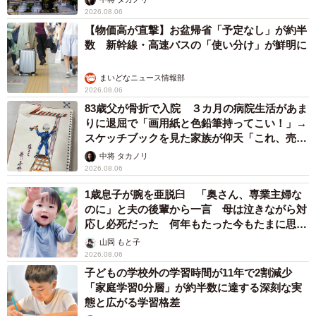
2026.08.06
【物価高が直撃】お盆帰省「予定なし」が約半
数 新幹線・高速バスの「使い分け」が鮮明に
まいどなニュース情報部
2026.08.06
83歳父が骨折で入院 ３カ月の病院生活があま
りに退屈で「画用紙と色鉛筆持ってこい！」→
スケッチブックを見た家族が仰天「これ、売れ
ますよ…」
中将 タカノリ
2026.08.06
1歳息子が腕を亜脱臼 「奥さん、専業主婦な
のに」と夫の後輩から一言 母は泣きながら対
応し必死だった 何年もたった今もたまに思い
出し…
山岡 もと子
2026.08.06
子どもの学校外の学習時間が11年で2割減少
「家庭学習0分層」が約半数に達する深刻な実
態と広がる学習格差