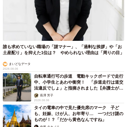
誰も求めていない職場の「謎マナー」、「過剰な挨拶」や「お
土産配り」を抑えた1位は？ やめられない理由は「周りの目」
まいどなデータ
2026.08.06
自転車通行可の歩道 電動キックボードで走行
中、小学生とあわや衝突！ 「歩道走行は道交
法違反でしょ」と指摘されました【弁護士が解
説】
長澤 芳子
2026.08.06
タイの電車の中で見た優先席のマーク 子ど
も、妊娠、けが人、お年寄り… 一つだけ謎の
ものが！？「だから黄色なんですね」
中将 タカノリ