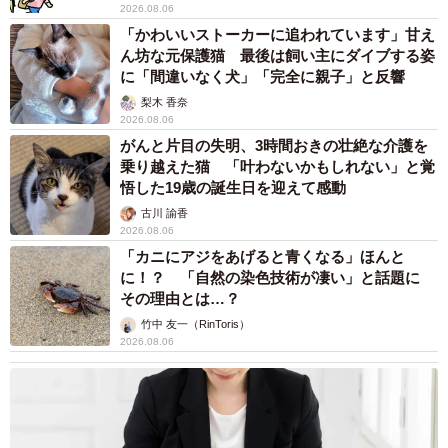
2026.08.06
「かわいいストーカーに追われています」甘え
ん坊な元保護猫 最後は飼い主にダイブする姿
に「間違いなく犬」「完全に親子」と反響
梨木 香奈
2026.08.06
がんと片目の失明、3時間おきの壮絶な介護を
乗り越えた猫 「叶わないかもしれない」と覚
悟した19歳の誕生日を迎えて感動
古川 諭香
2026.08.06
「カニにアジをあげると青くなる」ほんと
に！？ 「自然の染色技術が凄い」と話題に
その理由とは…？
竹中 友一（RinToris）
2026.08.06