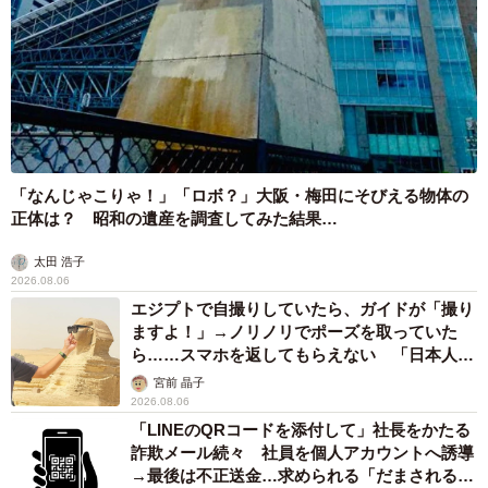
「なんじゃこりゃ！」「ロボ？」大阪・梅田にそびえる物体の
正体は？ 昭和の遺産を調査してみた結果…
太田 浩子
2026.08.06
エジプトで自撮りしていたら、ガイドが「撮り
ますよ！」→ノリノリでポーズを取っていた
ら……スマホを返してもらえない 「日本人は
カモ代表かも」「私は6時間で3万円払った」
宮前 晶子
2026.08.06
「LINEのQRコードを添付して」社長をかたる
詐欺メール続々 社員を個人アカウントへ誘導
→最後は不正送金…求められる「だまされる前