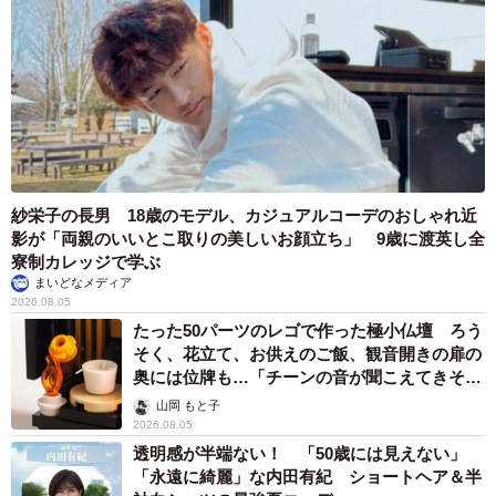
紗栄子の長男 18歳のモデル、カジュアルコーデのおしゃれ近
影が「両親のいいとこ取りの美しいお顔立ち」 9歳に渡英し全
寮制カレッジで学ぶ
まいどなメディア
2026.08.05
たった50パーツのレゴで作った極小仏壇 ろう
そく、花立て、お供えのご飯、観音開きの扉の
奥には位牌も…「チーンの音が聞こえてきそ
う」
山岡 もと子
2026.08.05
透明感が半端ない！ 「50歳には見えない」
「永遠に綺麗」な内田有紀 ショートヘア＆半