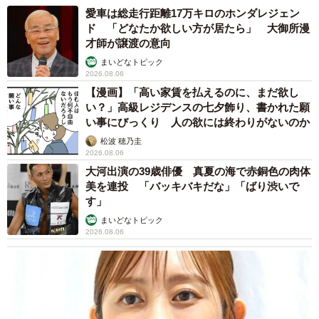
愛車は総走行距離17万キロのホンダレジェン
ド 「どなたか欲しい方が居たら」 大御所漫
才師が譲渡の意向
まいどなトピック
2026.08.06
【漫画】「高い家賃を払えるのに、まだ欲し
い？」高級レジデンスの七夕飾り、書かれた願
い事にびっくり 人の欲には終わりがないのか
松波 穂乃圭
2026.08.06
大河出演の39歳俳優 真夏の海で赤銅色の肉体
美を連投 「バッキバキだな」「ばり渋いで
す」
まいどなトピック
2026.08.06