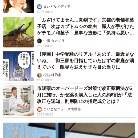
まいどなメディア
2026.08.05
「ふざけてません…真剣です」京都の老舗和菓
子店 次はカブトムシの幼虫 職人が手がけた
ゲテモノ和菓子 見事な造形に「気持ち悪いく
らいリアル」
中将 タカノリ
2026.08.05
【漫画】中学受験のリアル「あの子、最近見な
いね」…御三家を目指していたはずの家庭が消
えていく 限界を迎えた子を目の当りに
松波 穂乃圭
2026.08.05
市販薬のオーバードーズ対策で改正薬機法が5
月に施行、かぜ薬を購入した人の約6割が「法
改正を認知」乱用防止の指定成分とは？
まいどなニュース情報部
2026.08.05