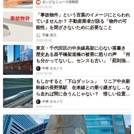
まいどなニュース情報部
2026.08.06
「事故物件」という言葉のイメージにとらわれ
ていませんか？ 不動産業者が語る「物件の可
能性」を閉ざさないために必要なこと
平藤 清刀
2026.08.06
東京・千代田区の中央線高架に心ない落書き
歴史ある昌平橋架道橋の被害に怒りの声 「何
も分かってないし、センスも古い」「罰則強化
して」
中将 タカノリ
2026.08.06
もしかすると「下山ダッシュ」 リニア中央新
幹線の長野県駅 在来線との乗り継ぎなし→な
ら走れば間に合うんじゃない？ 惜しい位置関
係が反響
中将 タカノリ
2026.08.06