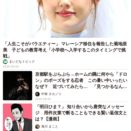
「人生こそがバラエティー」 マレーシア移住を報告した菊地亜
美 子どもの教育考え「小学校へ入学するこのタイミングで挑
戦」
まいどなトピック
2026.08.06
京都駅をぶらぶら→ホームの隅に何やら「ドロ
ン」のポーズをする忍者 この暑い中いったい
なぜ？ 近づいてみたら… 「見つかるなんて
未熟」
中将 タカノリ
2026.08.06
「明日ひま？」 知り合いから唐突なメッセー
ジ 用件次第で断ることもできる賢い返信文と
は？【漫画】
海川 まこと