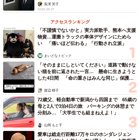
長澤 芳子
2026.08.07
アクセスランキング
「不謹慎でないかと」実力派歌手、熊本へ支援
物資…運搬トラックの車体デザインにためら
い 「痛いほど伝わる」「行動され立派」
まいどなトピック
「そのままにしといてください」道路で動けな
い猫を前に返された一言… 懸命に生きようと
した4日間 「命の重さはみんな同じ」保護団
体代表の訴え
渡辺 晴子
72歳父、軽自動車で新潟から四国まで 65歳の
母と2人で3泊4日の旅 パーキングの休憩まで
分刻み… 「大学生でも組まねえよ！」
山岡 もと子
愛車は総走行距離17万キロのホンダレジェン