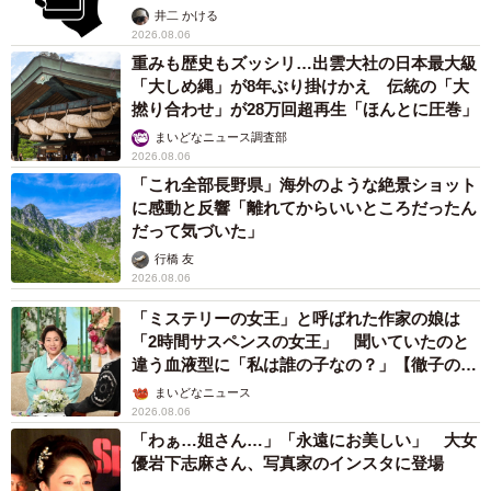
提」の対策
井二 かける
2026.08.06
重みも歴史もズッシリ…出雲大社の日本最大級
「大しめ縄」が8年ぶり掛けかえ 伝統の「大
撚り合わせ」が28万回超再生「ほんとに圧巻」
まいどなニュース調査部
2026.08.06
「これ全部長野県」海外のような絶景ショット
に感動と反響「離れてからいいところだったん
だって気づいた」
行橋 友
2026.08.06
「ミステリーの女王」と呼ばれた作家の娘は
「2時間サスペンスの女王」 聞いていたのと
違う血液型に「私は誰の子なの？」【徹子の部
屋】
まいどなニュース
2026.08.06
「わぁ…姐さん…」「永遠にお美しい」 大女
優岩下志麻さん、写真家のインスタに登場