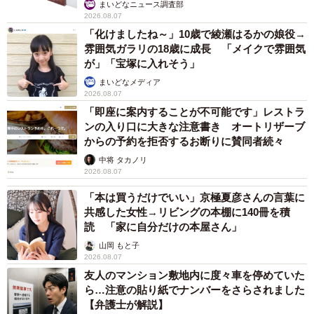
まいどなニュース調査部
2026.08.07
「化けましたね～」10歳で綾瀬はるかの娘役→
雰囲気ガラリの18歳に成長 「メイクで雰囲気
が」「宝塚に入れそう」
まいどなメディア
2026.08.07
「即座に案内することが不可能です」レストラ
ンの入り口に大きな注意書き オートリザーブ
からの予約を拒否するお断りに賛同者続々
中将 タカノリ
2026.08.07
「本は買うだけでいい」京極夏彦さんの言葉に
共感した女性→リビングの本棚に140冊を積
読 「家に自分だけの本屋さん」
山岡 もと子
2026.08.07
友人のマンション敷地内に度々車を停めていた
ら…注意の貼り紙でナンバーをさらされました
【弁護士が解説】