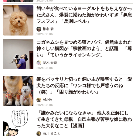
2026.08.06
飼い主が食べているヨーグルトをもらえなかっ
た犬さん、爆裂に拗ねた顔がかわいすぎ「鼻息
フスフス」「反則レベル」
椎名 碧
2026.08.06
コガネムシを見つめる猫とパパ、偶然生まれた
神々しい構図が「宗教画のよう」と話題 「尊
い」「ていうかライオンキング」
梨木 香奈
2026.08.06
髪をバッサリと切った飼い主が帰宅すると→愛
犬たちの反応に「ワンコ様でも戸惑うのね
（笑）」「困り顔がかわいい」
ANNA
2026.08.06
「誰かみたいにならなきゃ」 他人を正解にし
て生きてきた母親 自己主張が苦手な娘に教わ
った大切なこと【漫画】
海川 まこと