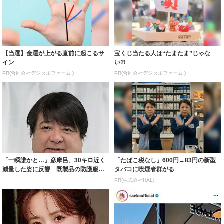
【当選】金運が上がる直前に起こるサ
宝くじ当たる人は“たまたま”じゃな
イン
い?!
PR(合同会社デジタルファーム )
PR(合同会社デジタルファーム )
「一瞬誰かと…」彦摩呂、30キロ近く
「たばこ税なし」600円→83円の新型
減量した姿に反響 既製品の防護服が
タバコに喫煙者群がる
着られると...
PR(株式会社HAL)