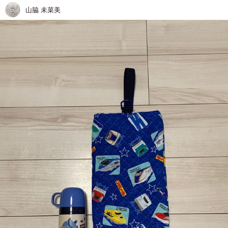
山脇 未菜美