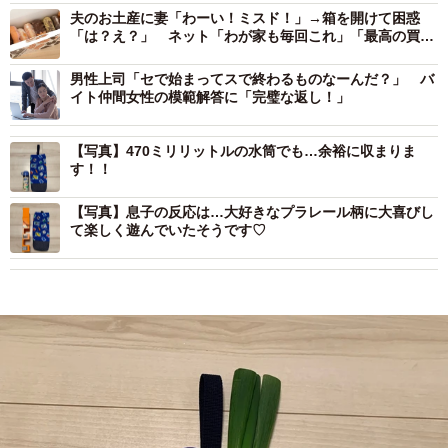
夫のお土産に妻「わーい！ミスド！」→箱を開けて困惑
「は？え？」 ネット「わが家も毎回これ」「最高の買い
方」
男性上司「セで始まってスで終わるものなーんだ？」 バ
イト仲間女性の模範解答に「完璧な返し！」
【写真】470ミリリットルの水筒でも…余裕に収まりま
す！！
【写真】息子の反応は…大好きなプラレール柄に大喜びし
て楽しく遊んでいたそうです♡