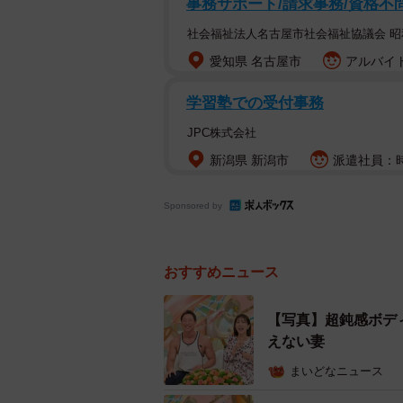
事務サポート/請求事務/資格不
ンターに勤めている。
社会福祉法人名古屋市社会福祉協議会 
出会いは4年ほど前。たった3カ月
愛知県 名古屋市
アルバイト
れなかったという妻が、新たな恋を
学習塾での受付事務
た。
JPC株式会社
新潟県 新潟市
派遣社員：時給
Sponsored by
おすすめニュース
【写真】超鈍感ボデ
えない妻
まいどなニュース