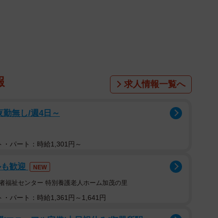
報
求人情報一覧へ
夜勤無し/週4日～
・パート：時給1,301円～
2/10
ルも歓迎
NEW
り向かせるためある作戦を…
者福祉センター 特別養護老人ホーム加茂の里
婚さんいらっしゃい！」（ABCテレビ）。1組目の新婚さ
・パート：時給1,361円～1,641円
は黒毛和牛の肥育に関する仕事に携わり、妻はコールセ