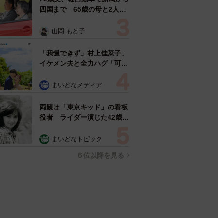
四国まで 65歳の母と2人で
3泊4日の旅 パーキングの休
憩まで分刻み… 「大学生で
山岡 もと子
も組まねえよ！」
「我慢できず」村上佳菜子、
イケメン夫と全力ハグ「可愛
いふたり」「素敵なご夫婦」
まいどなメディア
両親は「東京キッド」の看板
役者 ライダー演じた42歳元
俳優が再婚妻との「ウエディ
ングフォト」計画を明言
まいどなトピック
「センスあるカメラマン求
６位以降を見る
む」