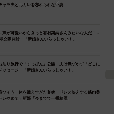
チャラ夫と元カレを忘れられない妻
3/10
山形の元・銀髪チャラ夫
→声が可愛いからきっと有村架純さんみたいな人だ！→
さいんの？」と妻は興味を持ち、一緒にカラオケへ行っ
で即交際開始 「新婚さんいらっしゃい！」
手作り弁当を持参していた！夫はどう自分をアピールし
胃袋をわしづかみにしようという作戦に打って出たのだ
お泊り旅行で「すっぴん」公開 夫は気づかず「どこに
メッセージ 「新婚さんいらっしゃい！」
飛びそう」体を鍛えすぎた花嫁 ドレス映えする筋肉美
トレやめて」新郎「今までで一番綺麗」