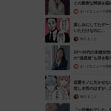
る おまじない」とネットで検索し
との親密な関係を認
まいどなニュース情
夫に従い、おまじないを実行する妻
と妻も好きになり、2年半の交際を
楽しみにしてたデー
いただけなのに… 
1歳を過ぎた娘がいる今でも、「愛
画】
海川 まこと
手紙つきの愛夫弁当を渡してくれる
た、なんとも乙女チックなプレゼン
20〜30代の未婚女
いう思いがほとばしり、サプライズ
の“温度差”も浮き彫
超鈍感ボディビルダーの夫を振
まいどなニュース情
恋愛モノに欠かせな
悲しき性のはずが…
海川 まこと
「一目惚れでした」