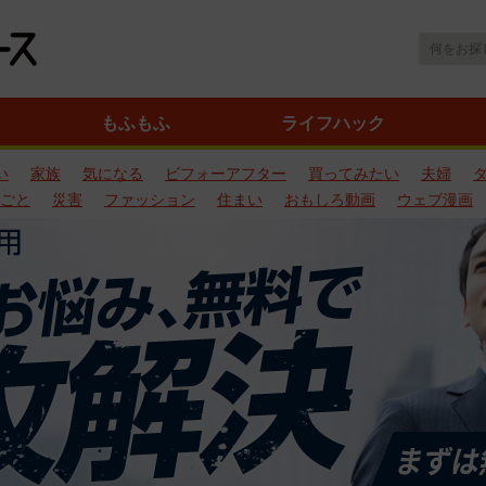
もふもふ
ライフハック
い
家族
気になる
ビフォーアフター
買ってみたい
夫婦
ごと
災害
ファッション
住まい
おもしろ動画
ウェブ漫画