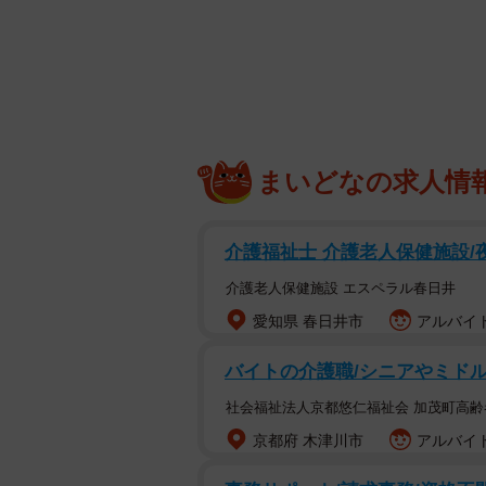
まいどなの求人情
介護福祉士 介護老人保健施設/
介護老人保健施設 エスペラル春日井
愛知県 春日井市
アルバイト
バイトの介護職/シニアやミド
妻を振
社会福祉法人京都悠仁福祉会 加茂町高齢
2月4日（日）0:55スタートの「新
京都府 木津川市
アルバイト
んは、山形の5歳差カップルだ。夫