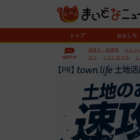
ニ
トップ
おもしろ
ュ
ー
保護犬・保護猫
かんさ
ス
一
ネコ
ともに生きる
し
覧