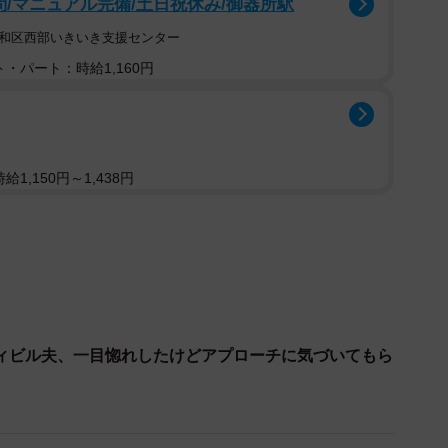
問/マニュアル完備/土日祝休み/御器所駅
昭和区西部いきいき支援センター
しか付き合っていなかったにも関わらず、元カレが忘れら
・パート：時給1,160円
始めようとアプリに登録し、マッチングしたのが夫だっ
1,150円～1,438円
ィビル夫、一目惚れしたけどアプローチに気づいてもら