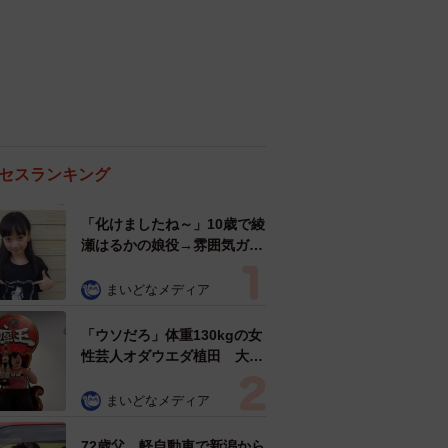
セスランキング
「化けましたね～」10歳で綾
瀬はるかの娘役→雰囲気ガラ
リの18歳に成長 「メイクで
雰囲気が」「宝塚に入れそ
まいどなメディア
う」
「ウソだろ」体重130kgの女
性芸人オダウエダ植田 大学
時代のほっそり姿に「マジ
で」
まいどなメディア
72歳父、軽自動車で新潟から