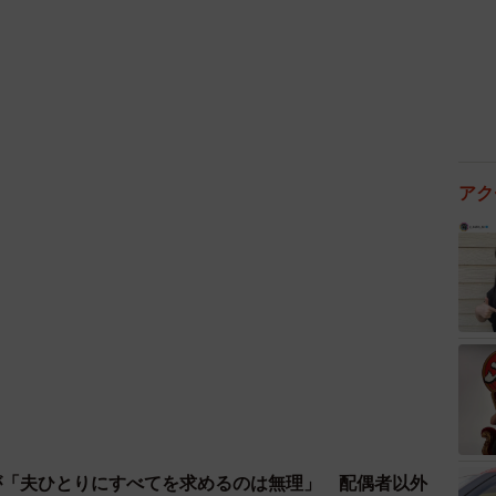
4/10
アク
付き合った元カレが忘れられない
当を作るの！？」とギャップに魅力を感じた妻。手応え
るスポットへドライブ。あとはトドメを刺す程度…と自
けろ！」と告白してあえなく撃沈してしまう。実は妻、
のだ。
に火がついた夫は、ショッピングモールのフードコートで
着を仁王立ちで待ち構えていた夫。目の前のテーブルに
サミが置かれていた。実はコレ、夫が「元カレ 忘れ
が「夫ひとりにすべてを求めるのは無理」 配偶者以外