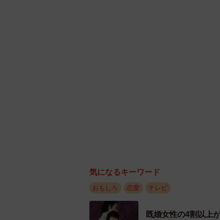
3カ月
「この見た目で、こんなおいしい弁
を感じた夫は妻を連れて夜景が見え
信満々だったが、「俺と付き合って
まだ元カレを吹っ切れていなかった
気になるキーワード
“3カ月男”に負けるものかと闘争心
おもしろ
恋愛
テレビ
再び会う約束を取り付ける。妻の到
は、なぜか水色の封筒と赤い紐とハ
既婚女性の4割以上