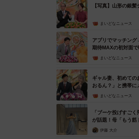
【写真】山形の銀髪
まいどなニュース
アプリでマッチング
当時の夫は銀髪。「ほだな奴、山形
期待MAXの初対面
てみると、チャラそうな夫がなんと
まいどなニュース
ようか考えた結果、趣味の手料理で
った。
ギャル妻、初めての
おるん？」と携帯に
まいどなニュース
「ブーケ投げすごく
が話題！母「もう筋
伊藤 大介