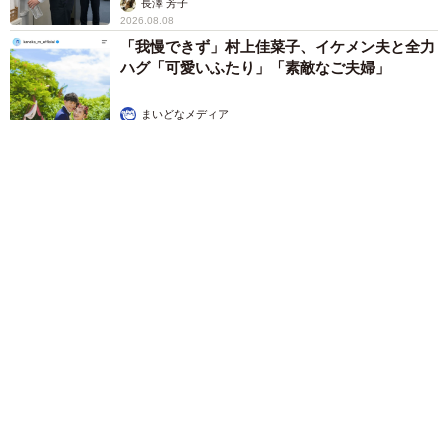
長澤 芳子
2026.08.08
「我慢できず」村上佳菜子、イケメン夫と全力
ハグ「可愛いふたり」「素敵なご夫婦」
まいどなメディア
2026.08.08
12歳の愛犬に変化 1歳息子の膝で甘える初めて見せる姿に反
響 これまで「見守る立場」だったのに…「頭ポンポンが愛に
満ちている」「尊…」