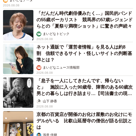
まいどなデータ
人気が高い「HELIOSソーラーウォッチ」も返礼品に加わった
2026.08.08
「だんだん時代劇俳優みたく…」国民的バンド
◇株式会社「タイタン・アート」
の55歳ボーカリスト 競馬界の57歳レジェンド
大阪市西区新町1丁目28-11 安川ビル4F
らとの「夏祭り満喫ショット」に驚きの声続々
電話06（6568）9601
まいどなトピック
2026.08.08
https://titan-art.com/company
ネット通販で「運営者情報」を見る人は約8
割 信頼できるサイト・怪しいサイトの判断基
◇Makuake問い合わせ
準とは？
https://www.makuake.com/project/klon_backpack/
まいどなニュース情報部
2026.08.08
「息子を一人にしてきたんです、帰らない
と」 施設に入った90歳母、障害のある60歳次
男との暮らしは行き詰まり…【司法書士の現場
から】
山下 静香
2026.08.08
京都の百貨店が開催のお化け屋敷のお化けにモ
デルがいる 比叡山延暦寺の僧侶が語る伝説と
は
浅井 佳穂