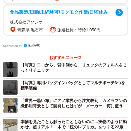
年創立のグラフィックデザイン制作会社。2017年にはファ
ッションブランド「KLON（クローン）」を立ち上げ、実店
食品製造/日勤/未経験可/モクモク作業/日曜休み
舗は大阪や東京などにある。
株式会社アソシオ
青森県 黒石市
派遣社員：時給1,050円
ブランドの「KLON」は黒と白のモノトーンを基調とし、シ
ンプルでありながらもどこかアーティスティックな要素を
Sponsored by
持つデザインが特徴だ。展開する商品はそんな世界観を表
現したバッグや時計など。SNSで話題になり、10代、20代
おすすめニュース
【写真】ヨコから、背中側から…リュックのフォルムをじ
を中心に人気を博している。
っくりチェック
「もっと多くの世代にKLONの魅力を知ってほしい」と米原
【写真】専用バッグインバッグとしてマルチポーチ3つを
標準装備
社長がクラウドファンディング「Makuake」で打ち出した
のが今回のハイブリッドなリュック「KLON FULL
「世界一黒い布」にアノ業界から注文殺到 カメラマンの
FUNCTION BACKPACK」だ。
撮影用背景として開発したはずが…メーカー「何に使うの
か」「驚くばかり」
本物を見たことも触ったこともないのに…実物のように動
かせ、超リアル！ 木で「銃のレプリカ」をつくる22歳っ