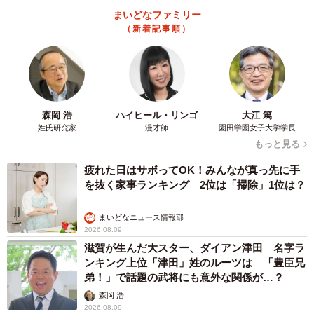
まいどなファミリー
（新着記事順）
4/6
マルチポーチもついている
森岡 浩
ハイヒール・リンゴ
大江 篤
気になる収納だが、出張などに必要な着替えから、かさば
姓氏研究家
漫才師
園田学園女子大学学長
りやすい充電ケーブル、ノートパソコン、傘・メガネ・名
もっと見る
刺ケースなどといった小物類まで全部収納できる工夫がな
疲れた日はサボってOK！みんなが真っ先に手
されている。そのためビジネスマンのみならず「オムツや
を抜く家事ランキング 2位は「掃除」1位は？
哺乳瓶など赤ちゃん用品を持ち歩くのにも便利」とママ世
代からも注目されている。
まいどなニュース情報部
2026.08.09
滋賀が生んだ大スター、ダイアン津田 名字ラ
さらに専用バッグインバッグとしてマルチポーチ3つを標準
ンキング上位「津田」姓のルーツは 「豊臣兄
装備。なので、衣類や小物など細かく収納できる上に、マ
弟！」で話題の武将にも意外な関係が…？
ルチポーチにはそれぞれ持ち手やショルダーストラップが
森岡 浩
2026.08.09
付いており、ポーチだけの移動、外出も可能となってい