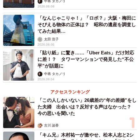
中将 タカノリ
2026.08.06
「なんじゃこりゃ！」「ロボ？」大阪・梅田に
そびえる物体の正体は？ 昭和の遺産を調査し
てみた結果…
太田 浩子
2026.08.06
3/6
「貼り紙」に驚き……「Uber Eats」だけ対応
に差！？ タワーマンションで発見した“不公
18個の収納と7つの機能を搭載
平”が話題に
中将 タカノリ
災害時にも役立つ超多機能
2026.08.04
米原社長がこだわったのは機能性だけでなく「見た目」も
アクセスランキング
重視。実際に社内にいるスタッフ30人にもアンケートを取
「この人しかいない」26歳差の“年の差婚”をし
り、意見を集約した。社長自身、大阪芸術大学美術学科で
た夫婦 出会いは？反対する声はなかった？
今の思いを聞いた
彫刻や塑像を学んだ経歴があり「フォルムへのこだわりは
人一倍」と語る。
古川 諭香
「キム兄」木村祐一が激やせ、松本人志と2シ