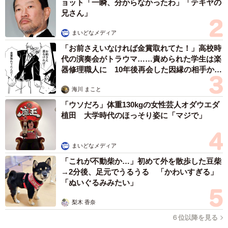
実際、どの角度から見てもスタイリッシュでモードなデザ
ョット「一瞬、分からなかったわ」「テキヤの
兄さん」
インが特徴。撥水効果も高く、サッと拭くだけで簡単に手
入れができるのはうれしい。また、マットな素材を採用す
まいどなメディア
ることでオシャレ感も増している。
「お前さえいなければ金賞取れてた！」高校時
代の演奏会がトラウマ……責められた学生は楽
器修理職人に 10年後再会した因縁の相手から
年明け早々、能登半島地震が発生するなど近年、地震など
思わぬ申し出【漫画】
自然災害が多いことにも配慮し、底面のポケットには防
海川 まこと
塵、防汚カバーが入っていて、雨や雪、粉塵などにも対応
「ウソだろ」体重130kgの女性芸人オダウエダ
できるようになっているのも見逃せない。また、型くずれ
植田 大学時代のほっそり姿に「マジで」
しにくいデザインも注目だし、背面クッションがストレス
フリーになっているところも要マークだ。
まいどなメディア
「これが不動柴か…」初めて外を散歩した豆柴
→2分後、足元でうるうる 「かわいすぎる」
「ぬいぐるみみたい」
梨木 香奈
６位以降を見る