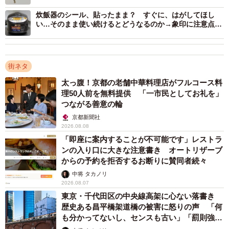
てどんな人？
炊飯器のシール、貼ったまま？ すぐに、はがしてほし
い…そのまま使い続けるとどうなるのか→象印に注意点を
聞いた
街ネタ
太っ腹！京都の老舗中華料理店がフルコース料
理50人前を無料提供 「一市民としてお礼を」
つながる善意の輪
京都新聞社
2026.08.08
「即座に案内することが不可能です」レストラ
ンの入り口に大きな注意書き オートリザーブ
からの予約を拒否するお断りに賛同者続々
中将 タカノリ
2026.08.07
東京・千代田区の中央線高架に心ない落書き
歴史ある昌平橋架道橋の被害に怒りの声 「何
も分かってないし、センスも古い」「罰則強化
して」