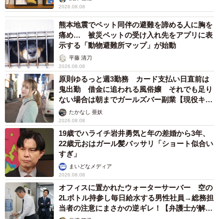
2026.08.08
熊本地震でペット同伴の避難を諦める人に胸を
痛め… 被災ペットの受け入れ先をアプリに表
示する「動物避難所マップ」が始動
平藤 清刀
2026.08.08
原則ゆるっと週3勤務 カード支払い日直前は
鬼出勤 借金に追われる風俗嬢 それでも足り
ない場合は朝までガールズバー副業【現役キャ
ストに取材】
たかなし 亜妖
2026.08.08
19歳でハライチ岩井勇気と年の差婚から3年、
22歳元おはガール髪バッサリ「ショート似合い
すぎ」
まいどなメディア
2026.08.08
オフィスに置かれたウォーターサーバー 空の
2Lボトル持参し毎日給水する男性社員→総務担
当者の注意にまさかの逆ギレ！【弁護士が解
説】