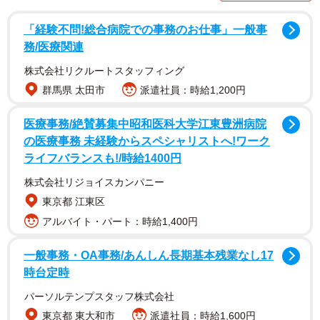
「経験不問!総合病院での事務のお仕事」一般事
務/医療関連
株式会社リクルートスタッフィング
群馬県 太田市
派遣社員：時給1,200円
医療事務/絶賛募集中昭和医科大学江東豊洲病院
の医療事務 未経験からスペシャリストへ!ワーク
ライフバランスも!/時給1400円
株式会社リジョイスカンパニー
東京都 江東区
2/6
アルバイト・パート：時給1,400円
「機能も見た目にもこだわった」と株式会社タイタン・アートの米原太
一社長
一般事務・OA事務/あんしん長期基本残業なし17
時台定時
デザイン会社が手がける自社ブランド「KLON」
パーソルテンプスタッフ株式会社
米原太一社長率いる株式会社「タイタン・アート」は2006
東京都 東大和市
派遣社員：時給1,600円