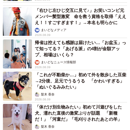
ンを入れるポケットやペットボトルにもぴったりのポケッ
トなど用途別のポケットが多数ついていて、使い勝手がい
「右ひじ左ひじ交互に見て♪」お笑いコンビ元
メンバー髪型激変 命を救う資格を取得「ええ
いのもうれしい。
え！！すごすぎます！」→本名も明らかに
まいどなメディア
クラウドファンディング「Makuake」で注目度大
2026.08.09
帰省は控えても感謝は届けたい…「お盆玉」っ
クラウドファンディング「Makuake」に登場以来、話題を
て知ってる？「あげる派」の4割が金額アッ
呼び、応援購入は現段階（1月13日）で目標額の5880％以
プ、相場はいくら？
上と注目度も人気度も絶大。気になるプロジェクト終了日
まいどなニュース情報部
は2024年1月30日までとなっている。
2026.08.09
「これが不動柴か…」初めて外を散歩した豆柴
→2分後、足元でうるうる 「かわいすぎる」
応援購入の一例だがMakuake限定で「KLON FULL
「ぬいぐるみみたい」
FUNCTION BACKPACK」1点が一般販売予定価格2万
梨木 香奈
2800円のところ、1万9380円(税込)。なお、返礼品になって
2026.08.09
いる商品は2024年3月末頃に届けられる予定で、商品が実
「体だけ別生物みたい」初めて川遊びをした
犬、濡れた直後の激変ぶりが話題 「新種
際に店頭に並ぶのは、4月以降になりそうだという。
だ！」「河童だ」「毛刈りされたあとの羊」
梨木 香奈
「KLONのリュックはおしゃれで、多機能で、ビジネスシー