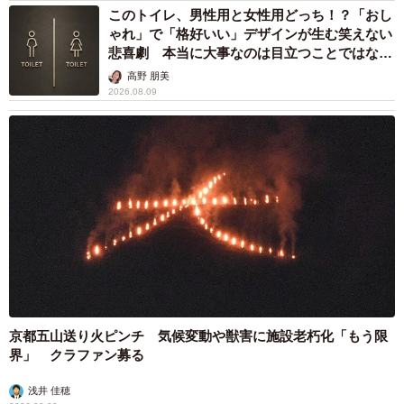
このトイレ、男性用と女性用どっち！？「おし
る。
ゃれ」で「格好いい」デザインが生む笑えない
悲喜劇 本当に大事なのは目立つことではな
設計は、グッドデザイン賞受賞歴のあるクリエイターが細
く…
高野 朋美
2026.08.09
部までこだわって作っているとか。ちなみに、リュックの
容量は15.12Lとなっている。
京都五山送り火ピンチ 気候変動や獣害に施設老朽化「もう限
5/6
界」 クラファン募る
抜群の収納性
浅井 佳穂