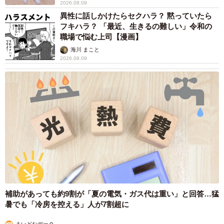
2026.08.09
ンだけでなく、災害時などにも大いに役立ちます。1人でも
異性に話しかけたらセクハラ？ 黙っていたら
フキハラ？ 「最近、生きるの難しい」令和の
多くの人に実際に使ってみてほしいと願っています」と米
職場で悩む上司【漫画】
原社長は話している。
海川 まこと
2026.08.09
補助があっても約9割が「夏の電気・ガス代は重い」と回答…猛
暑でも「冷房を控える」人が7割超に
6/6