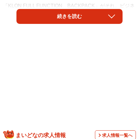
「KLON FULL FUNCTION BACKPACK」がそれ。ビジネ
スシーンだけでなく、赤ちゃんのいる女性にも使いやす
続きを読む
く、地震などの災害時にもおすすめできるとあって、クラ
ウドファンディングに登場するや、超話題になっている。
開発した株式会社「タイタン・アート」の米原太一社長に
話を聞いた。
まいどなの求人情報
求人情報一覧へ