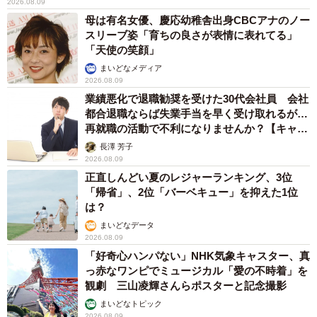
2026.08.09
用途別18個の収納ポケットは使い勝手も上々
母は有名女優、慶応幼稚舎出身CBCアナのノー
スリーブ姿「育ちの良さが表情に表れてる」
今回のリュックの大きな特徴はムダをなくし、使う人の身
「天使の笑顔」
になって考えられた18の収納ポケットにある。外側デザイ
まいどなメディア
2026.08.09
ンに隠された「シークレット・ポケット」を5つも装備。ス
業績悪化で退職勧奨を受けた30代会社員 会社
マートフォンやハンカチ、名刺ケースなど必需品をすぐに
都合退職ならば失業手当を早く受け取れるが…
取り出せるのが魅力だ。
再就職の活動で不利になりませんか？【キャリ
アカウンセラーが解説】
長澤 芳子
「チェスト・ポケット」はショルダー部分に収納ポケット
2026.08.09
正直しんどい夏のレジャーランキング、3位
があり、自転車に乗る時などにチェストベルトを取り出し
「帰省」、2位「バーベキュー」を抑えた1位
てリュックの固定ができて便利。「背面ポケット」にもひ
は？
と工夫し、底面のファスナーを開けると背面のポケットか
まいどなデータ
2026.08.09
らキャリーバックの取っ手を入れることが可能。底面のフ
「好奇心ハンパない」NHK気象キャスター、真
ァスナーを閉めると背面部分がポケットとして利用できる
っ赤なワンピでミュージカル「愛の不時着」を
ようになっているので、寒い時期はカイロを入れたり、暑
観劇 三山凌輝さんらポスターと記念撮影
い時期は保冷剤を入れたりと便利。この他、ノートパソコ
まいどなトピック
2026.08.09