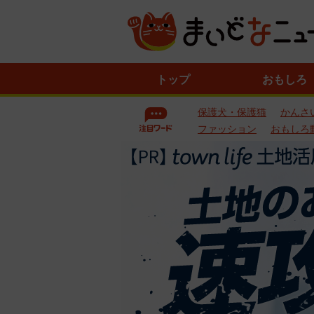
ニ
トップ
おもしろ
ュ
ー
保護犬・保護猫
かんさ
ス
一
ファッション
おもしろ
覧