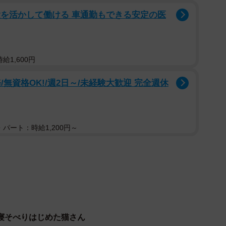
経験を活かして働ける 車通勤もできる安定の医
給1,600円
無資格OK!/週2日～/未経験大歓迎 完全週休
パート：時給1,200円～
2/10
間後の状況 (画像提供：megさん)
寝そべりはじめた猫さん
ポストに続けて「６時間以上経ったんですけど母ちゃ