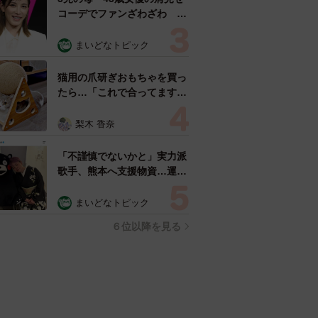
コーデでファンざわざわ
「色っぽすぎて思わず二度
見」「むっかしからずっと可
まいどなトピック
愛い」
猫用の爪研ぎおもちゃを買っ
たら…「これで合ってます
か？」予想外の使い方が大反
響 「100点満点」「かわい
梨木 香奈
いからよし！」
「不謹慎でないかと」実力派
歌手、熊本へ支援物資…運搬
トラックの車体デザインにた
めらい 「痛いほど伝わる」
まいどなトピック
「行動され立派」
６位以降を見る