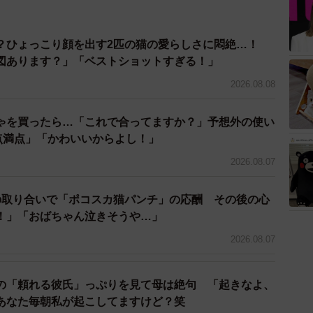
ecember 2, 2023
？ひょっこり顔を出す2匹の猫の愛らしさに悶絶…！
くゴロゴロしながら過ごしている」
図あります？」「ベストショットすぎる！」
2026.08.08
ゃを買ったら…「これで合ってますか？」予想外の使い
0点満点」「かわいいからよし！」
2026.08.07
の取り合いで「ポコスカ猫パンチ」の応酬 その後の心
！」「おばちゃん泣きそうや…」
2026.08.07
の「頼れる彼氏」っぷりを見て母は絶句 「起きなよ、
あなた毎朝私が起こしてますけど？笑