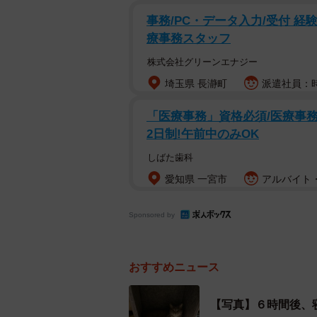
事務/PC・データ入力/受付 
療事務スタッフ
株式会社グリーンエナジー
埼玉県 長瀞町
派遣社員：時
「医療事務」資格必須/医療事務/
2日制!午前中のみOK
しばた歯科
愛知県 一宮市
アルバイト・
Sponsored by
おすすめニュース
こちらが６時
【写真】６時間後、
さらに飼い主さんは、話題になった