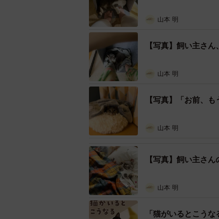
んまだ足の裏全体であったか〜いを
山本 明
るメグちゃんの写真を投稿していま
【写真】飼い主さん
最終的に飼い主さんは温もりを享受
ました。
山本 明
「みんなお猫様に虐げられるの
【写真】「お前、も
――メグちゃん、底面でとてもリラ
山本 明
電源を入れてすぐは周りをクンクン
うタイミングで入ってきて居座られ
【写真】飼い主さん
きて私がいない時などは他のとこに
かは五分五分かな…と思います（笑
山本 明
――「猫の下に足を突っ込んだら、
は手より先に口（物理）が出るタイ
「猫がいるとこうな