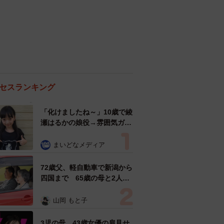
セスランキング
「化けましたね～」10歳で綾
瀬はるかの娘役→雰囲気ガラ
リの18歳に成長 「メイクで
雰囲気が」「宝塚に入れそ
まいどなメディア
う」
72歳父、軽自動車で新潟から
四国まで 65歳の母と2人で
3泊4日の旅 パーキングの休
憩まで分刻み… 「大学生で
山岡 もと子
も組まねえよ！」
3児の母 43歳女優の肩見せ