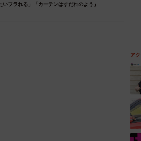
たいフラれる」「カーテンはすだれのよう」
っていました。
ったりですが、次の日の朝に飼い主は足裏全体であった
際で日向ぼっこしてました。それはそれでほっかほかに
アク
きな反響がありました。感想はいかがですか？
るの大好きなんだな〜と思いました。私も好き。
ーター取られた
ない
pic.twitter.com/48lbN5v113
ecember 2, 2023
けど母ちゃんまだ足の裏全体であったか〜い
せん
pic.twitter.com/SWXQV3ynJ4