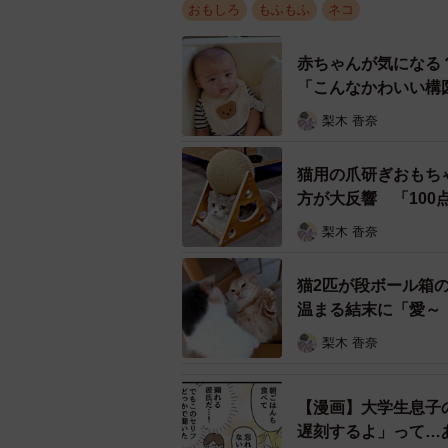
おもしろ
もふもふ
ネコ
— meg (@megthekitten)
D
赤ちゃんが気になる
冬の季節は愛猫と「毎年ぬくぬ
「こんなかわいい構
梨木 香奈
猫用の爪研ぎおもち
方が大反響 「10
梨木 香奈
猫2匹が段ボール箱
温まる結末に「愛～
梨木 香奈
【漫画】大学生息子
遅刻するよ」って…