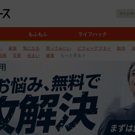
もふもふ
ライフハック
い
家族
気になる
買ってみたい
ビフォーアフター
観光
動画
災害
住まい
健康
もっと見る