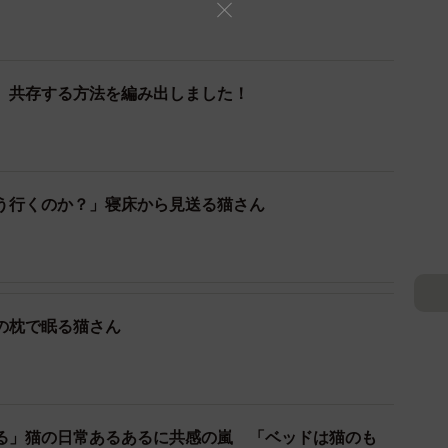
経験させてもらってません」とヒーターの底面で横たわ
す。
、共存する方法を編み出しました！
することはできたのでしょうか？詳しい話をお聞きし
大好きなんだな〜と思いました」
う行くのか？」寝床から見送る猫さん
ックスしていますね。
する程度だったのですが、あったまってきたかな〜とい
ました。なぜか私が足を入れたい時だけわざわざ入って
の枕で眠る猫さん
いたので、近くにいたいという甘えなのか嫌がらせなの
）。
というアイデアをちらほら頂いていますがうちのお猫様
プなのでそんなことしようもんなら噛まれます。噛まれ
る」猫の日常あるあるに共感の嵐 「ベッドは猫のも