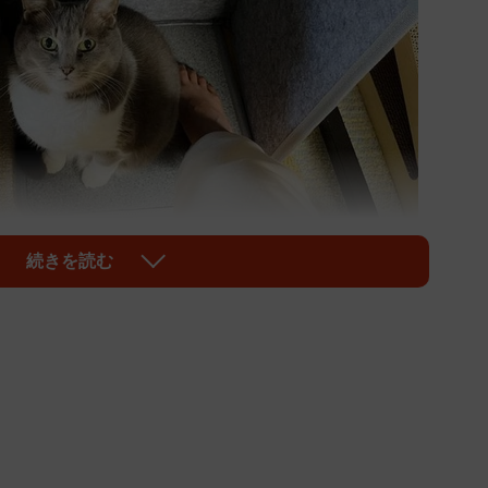
続きを読む
1/10
も言いたげなお顔 (画像提供：megさん)
面にちょこん、と鎮座するネコちゃんの写真が「Ｘ」
さんは片足しかヒーターに置くことができず、その温も
ていません。ネコちゃんはそんな飼い主さんを「何か問