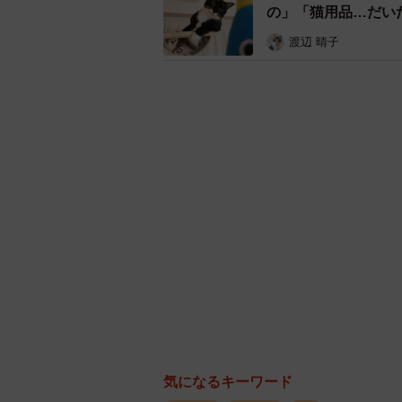
の」「猫用品…だい
ました。」ともリプライでおっしゃ
渡辺 晴子
その後も入ってきたり入ってこなか
か〜いを体験できました！メグは窓
なってました。
――温もりを独占する愛猫の姿に大
みんなお猫様に虐（しいた）げられ
買ったばかりのパネルヒ
片足しか入れさせてくれ
— meg (@megthekitten)
D
6時間以上経ったんです
気になるキーワード
を経験させてもらってま