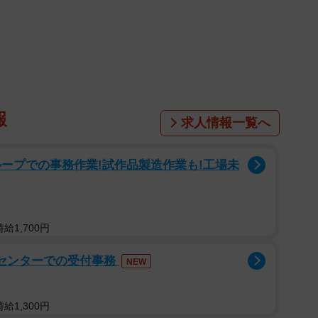
な瞳でじっ…と見上げています！
られた 片足しか入れさせてくれない」というひと言と
@megthekitten）さんのアカウントです。ネコちゃ
います。抱っこされることが大好きな「抱っこ過激派」
食いしん坊さんなのだそう。
報
求人情報一覧へ
てお猫様の物になります…」
ープでの事務作業!試作品製造作業も!工場未
すね。温かいしご主人の近くに居続けられる」
メグちゃんにたくさんのコメントが寄せられました。
給1,700円
急センターでの受付事務
NEW
給1,300円