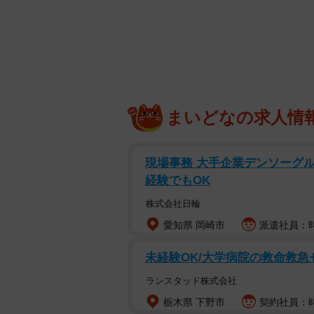
題でも？」とでも言いたげなつぶら
「買ったばかりのパネルヒーター取
ともに画像をポストしたのは「meg」（
んのお名まえは「メグ」ちゃんとい
で一日の半分はごはんを待っている
まいどなの求人情
「お猫様が…お気に召された物は全
現場事務 大手企業デンソーグル
「猫優先になっちゃいますよね〜」
経験でもOK
「これは猫にとって心のオアシスで
株式会社日輪
ぬくぬくとヒーターの底面で温まる
愛知県 岡崎市
派遣社員：時
未経験OK/大学病院の救命救
ランスタッド株式会社
栃木県 下野市
契約社員：時