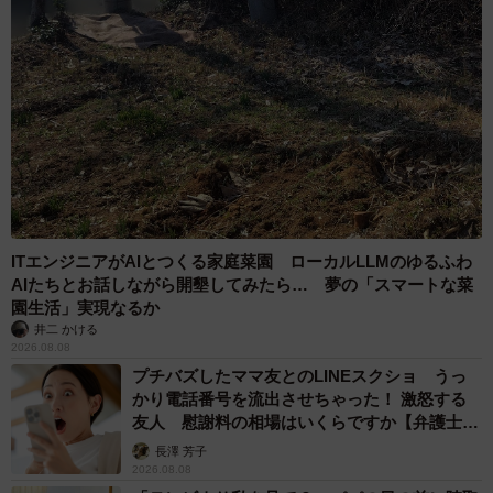
ITエンジニアがAIとつくる家庭菜園 ローカルLLMのゆるふわ
AIたちとお話しながら開墾してみたら… 夢の「スマートな菜
園生活」実現なるか
井二 かける
2026.08.08
プチバズしたママ友とのLINEスクショ うっ
かり電話番号を流出させちゃった！ 激怒する
友人 慰謝料の相場はいくらですか【弁護士が
解説】
長澤 芳子
2026.08.08