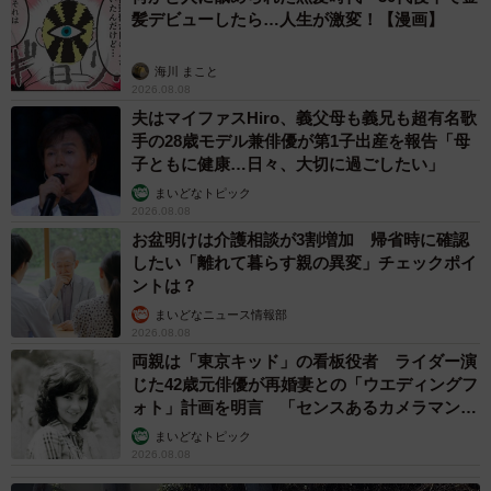
髪デビューしたら…人生が激変！【漫画】
海川 まこと
2026.08.08
夫はマイファスHiro、義父母も義兄も超有名歌
手の28歳モデル兼俳優が第1子出産を報告「母
子ともに健康…日々、大切に過ごしたい」
まいどなトピック
2026.08.08
お盆明けは介護相談が3割増加 帰省時に確認
したい「離れて暮らす親の異変」チェックポイ
ントは？
まいどなニュース情報部
2026.08.08
両親は「東京キッド」の看板役者 ライダー演
じた42歳元俳優が再婚妻との「ウエディングフ
ォト」計画を明言 「センスあるカメラマン求
む」
まいどなトピック
2026.08.08