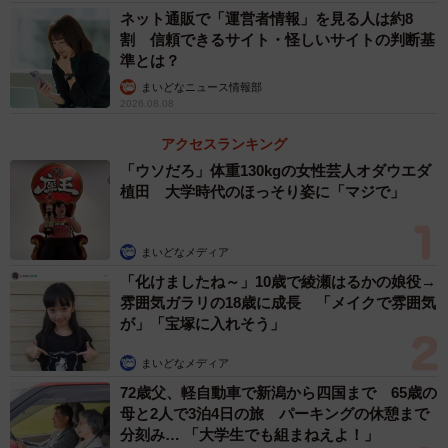
に冷静にあとから聞こうと思ったんです。
ネット通販で「運営者情報」を見る人は約8
割 信頼できるサイト・怪しいサイトの判断基
準とは？
先にも話しましたが感情的にぶつかり合う事が多かった
まいどなニュース情報部
ので、その経験からいきなり怒ると本当のことを言い出し
2026.08.08
にくい雰囲気を作ってしまうようで、逆に冷静に聞くとた
アクセスランキング
とえどんなくだらない理由でも本当のことを素直に話して
「ウソだろ」体重130kgの女性芸人オダウエダ
くれるという経験があったからです。
植田 大学時代のほっそり姿に「マジで」
──誰にでも当てはまる正解というものはないから、余計に
まいどなメディア
いろいろな意見が寄せらたように感じます。
「化けましたね～」10歳で綾瀬はるかの娘役→
雰囲気ガラリの18歳に成長 「メイクで雰囲気
本当にたくさんの人の目に留まり驚いております。予想
が」「宝塚に入れそう」
外でした。この話には「いい話」「良くない」「モヤモヤ
まいどなメディア
する」３パターンの意見をもらいました。どの意見も分か
72歳父、軽自動車で新潟から四国まで 65歳の
ります。そして「甘すぎる」とお叱りもうけました。
母と2人で3泊4日の旅 パーキングの休憩まで
分刻み… 「大学生でも組まねえよ！」