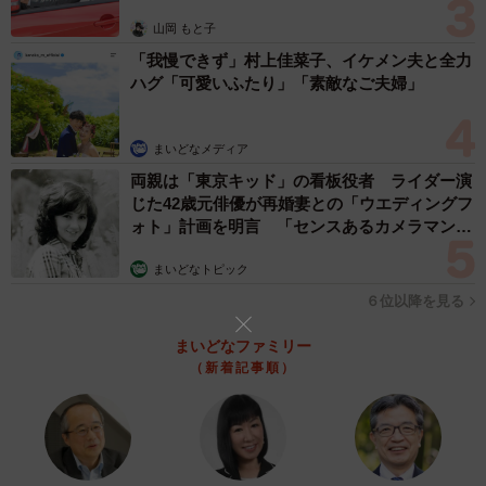
実際、娘の行動を手放しで喜んだわけではなく、私もそ
山岡 もと子
の３つの感情が入り混じって複雑でした。だからといっ
「我慢できず」村上佳菜子、イケメン夫と全力
て、娘が大事なイベントとして行動したその優しい気持ち
ハグ「可愛いふたり」「素敵なご夫婦」
に対して、頭ごなしに怒り否定はできません。一旦飲み込
み、受け身の姿勢を取って、のちにゆっくり冷静に話し合
まいどなメディア
いをする、コレが娘の性格を知ったうえで最良だと思って
両親は「東京キッド」の看板役者 ライダー演
います。これはあくまでも私と娘との間での対応で、全て
じた42歳元俳優が再婚妻との「ウエディングフ
の人がこうするべきだとは思ってはいません。
ォト」計画を明言 「センスあるカメラマン求
む」
まいどなトピック
私は常に、何でも相談しやすい話しやすい関係を築きた
いと思っています。世の中の考え方が少しずつ変わってき
６位以降を見る
ているのに、自分の固定観念でこうであるべき、と決めつ
まいどなファミリー
けるのも良くないと感じています。これらは全て子供から
（新着記事順）
学びました。大人はブレてはいけないというけれど、私自
身はフレキシブルな親でいたいと思っています。そして最
終的には子供の味方でいたいと思いながら子育てしていま
す。まだまだ未熟な親なので、子供と一緒に成長していき