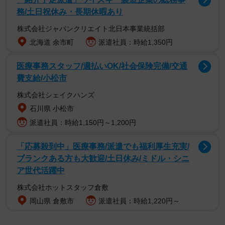
務/土日祝休み・長期休暇あり
すると「お誕生日おめでとうございます」「嬉しいです
株式会社ジャパンクリエイト北日本事業統括部
ね」と一緒にホッとしたという声とともに、「それで喜ん
北海道 余市町
派遣社員：時給1,350円
でちゃダメだと思う」「あまり褒められる事ではないけ
ど、今の彼女にとって最善の策だったのですよね」「ウソ
医療事務スタッフ/週払いOK/社会保険完備/交通
費支給/小松市
はいけないけど、子どもを信じる姿勢を見習いたいです
✨」「親としてすごく考えさせられる」「私も子供いるけ
株式会社シェイクハンズ
どこれやられたら微妙」などのさまざまな意見も集まりま
石川県 小松市
した。
派遣社員：時給1,150円～1,200円
「応募殺到中」医療事務/派遣でも福利厚生充実/
ポストした「迷走主婦（
@meisoushufu
）」さんは、
ブランクある方も大歓迎/土日休み/ミドル・シニ
「娘と私の行動が正しいとは全く思ってません。でも、私
ア世代活躍中
は頭ごなしに怒らない、まず娘の気持ちをくんで、そのあ
株式会社ホットスタッフ倉敷
と話し合う。次女にはそういうスタンスにしてます」とコ
岡山県 倉敷市
派遣社員：時給1,220円～
メントしています。