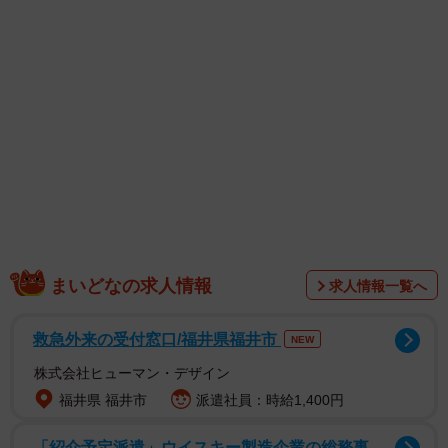
「おかえり！」「クッキー焼いてあるよ、お誕生日おめで
とう」と迎えられました。
娘は、母の誕生日用の手作りクッキーを用意するために
早退していたのです。たくさんのモヤモヤが安堵にかわ
り、ちょっと嬉しかった…そんなエピソードがＸに投稿さ
れました。
まいどなの求人情報
求人情報一覧へ
救急外来の受付窓口/福井県福井市
NEW
株式会社ヒューマン・デザイン
福井県 福井市
派遣社員：時給1,400円
「紹介予定派遣」ウイスキー製造企業の総務事