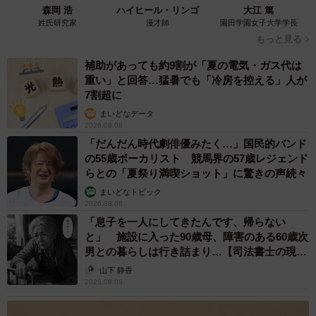
森岡 浩
ハイヒール・リンゴ
大江 篤
たいと思っています。
姓氏研究家
漫才師
園田学園女子大学学長
もっと見る
◇ ◇
補助があっても約9割が「夏の電気・ガス代は
重い」と回答…猛暑でも「冷房を控える」人が
ちなみに、娘さんがクッキーを作るために早退した理由
7割超に
は、迷走主婦さんが仕事で家にいない間にクッキーを作っ
まいどなデータ
2026.08.08
てびっくりさせたかったからなんだそう。でも、嘘をつく
「だんだん時代劇俳優みたく…」国民的バンド
とお母さんが手放しで喜べなくなってしまうことがわかっ
の55歳ボーカリスト 競馬界の57歳レジェンド
たので、来年は別のお祝いを考えてくれそうですね。
らとの「夏祭り満喫ショット」に驚きの声続々
まいどなトピック
2026.08.08
■隠れ家のようなドライヘッドマッサージ店「broccoli de
「息子を一人にしてきたんです、帰らない
wameyou」（東京都台東区浅草橋）（ヘッドマッサージ
と」 施設に入った90歳母、障害のある60歳次
師・迷走主婦さんのサロン）
男との暮らしは行き詰まり…【司法書士の現場
から】
https://wameyou.jimdosite.com
山下 静香
2026.08.08