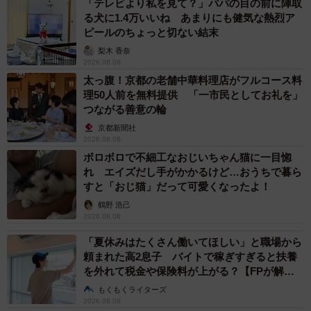
「テレビより私を見て？」パパの目の前に陣取
る犬に1.4万いいね あまりにも健気な熱烈ア
ピールのちょっと切ない結末
梨木 香奈
2026.08.08
太っ腹！京都の老舗中華料理店がフルコース料
理50人前を無料提供 「一市民としてお礼を」
つながる善意の輪
京都新聞社
2026.08.08
ボロボロで不細工なおじいちゃん猫に一目惚
れ エイズだし手がかかるけど…おうちで暮ら
すと「おじ猫」だって可愛くなったよ！
鶴野 浩己
2026.08.08
「夏休みはたくさん働いてほしい」と職場から
頼まれた高2息子 バイトで稼ぎすぎると扶養
を外れて税金や保険料が上がる？【FPが解
説】
もくもくライターズ
2026.08.08