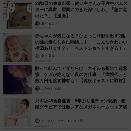
2泊3日の東京出張→飼い主さんが不在中ハムス
ターに異変 眉間にできた深いしわ、「急に老
けた？」【漫画】
海川 まこと
2026.08.08
赤ちゃんが気になる？ひょっこり顔を出す2匹
の猫の愛らしさに悶絶…！ 「こんなかわいい
構図あります？」「ベストショットすぎる！」
梨木 香奈
2026.08.08
酔って転んでアザだらけ ネイルも折れて超悲
惨 ケガが絶えない夜のお仕事 「病院代」と
数万円を渡す神客も！【現役キャストに取材】
たかなし 亜妖
2026.08.07
乃木坂46賀喜遥香 5年ぶり週チャン表紙 巻
頭グラビアでは激レアなメガネルームウエア姿
まいどなニュースエンタメ部
2026.08.07