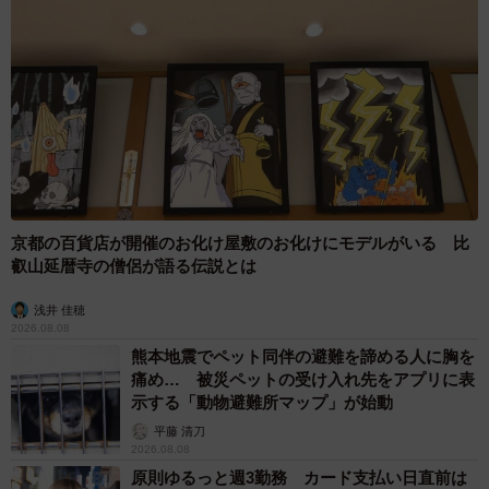
京都の百貨店が開催のお化け屋敷のお化けにモデルがいる 比
叡山延暦寺の僧侶が語る伝説とは
浅井 佳穂
2026.08.08
熊本地震でペット同伴の避難を諦める人に胸を
痛め… 被災ペットの受け入れ先をアプリに表
示する「動物避難所マップ」が始動
平藤 清刀
2026.08.08
原則ゆるっと週3勤務 カード支払い日直前は