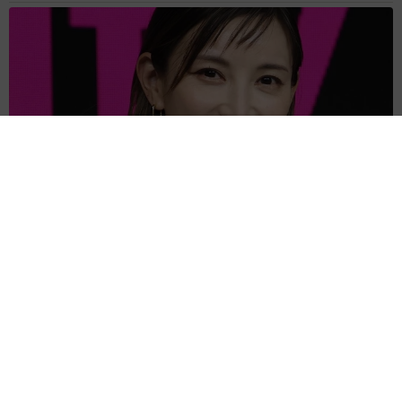
3児の母 43歳女優の肩見せコーデでファンざわざわ 「色っ
ぽすぎて思わず二度見」「むっかしからずっと可愛い」
まいどなトピック
2026.08.07
あのちゃん、雨の日のショーパン姿に「雨が似
合う」「脚めっちゃきれい！」「水も滴る良い
アーティスト」 幻想的な近影が話題
まいどなメディア
2026.08.07