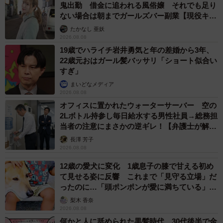
鬼出勤 借金に追われる風俗嬢 それでも足り
ない場合は朝までガールズバー副業【現役キャ
ストに取材】
たかなし 亜妖
2026.08.08
19歳でハライチ岩井勇気と年の差婚から3年、
22歳元おはガール髪バッサリ「ショート似合い
すぎ」
まいどなメディア
2026.08.08
オフィスに置かれたウォーターサーバー 空の
2Lボトル持参し毎日給水する男性社員→総務担
当者の注意にまさかの逆ギレ！【弁護士が解
説】
長澤 芳子
2026.08.08
12歳の愛犬に変化 1歳息子の膝で甘える初め
て見せる姿に反響 これまで「見守る立場」だ
ったのに…「頭ポンポンが愛に満ちている」
「尊…」
梨木 香奈
2026.08.08
何かと人に舐められた黒髪時代 30代後半で金