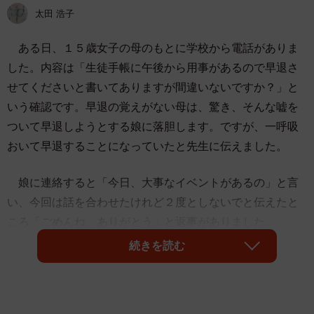
太田 浩子
ある日、１５歳女子の母のもとに学校から電話がありま
した。内容は「生徒手帳に午後から用事があるので早退さ
せてくださいと書いてありますが間違いないですか？」と
いう確認です。早退の覚えがない母は、驚き、そんな嘘を
ついて早退しようとする娘に落胆します。ですが、一呼吸
おいて早退することになっていたと先生に伝えました。
娘に連絡すると「今日、大事なイベントがあるの」と言
い、今回は話を合わせたけれど２度としないでと伝えたと
ころ「ごめんね、ありがとう」と返事がありました。
続きを読む
仕事に出た母の頭には、早退してどこに行っているの
か、誰と一緒にいるのかなど、ぐるぐる考えが巡ります。
もう一度しっかりと話をしようと思いながら帰宅すると、