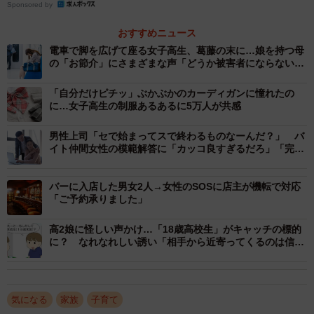
Sponsored by
また、誕生日のお祝いをしてもらったあとに、お祝いを
してくれようとした気持ちは嬉しいけれど学校を優先して
おすすめニュース
ほしいことや、なりすましてサインをすることがよくない
電車で脚を広げて座る女子高生、葛藤の末に…娘を持つ母
の「お節介」にさまざまな声「どうか被害者にならない
こと、これからは勝手に判断しないでできるだけ相談して
で」
ほしいことを伝えました。すると娘さんは素直に聞き入れ
「自分だけピチッ」ぶかぶかのカーディガンに憧れたの
たそう。
に…女子高生の制服あるあるに5万人が共感
男性上司「セで始まってスで終わるものなーんだ？」 バ
迷走主婦さんに詳しいお話を聞きました。
イト仲間女性の模範解答に「カッコ良すぎるだろ」「完璧
な返し！」
──私にも娘がいるので、同じような電話が学校からあった
バーに入店した男女2人→女性のSOSに店主が機転で対応
らどうしたかと考えました。何か理由があって早退したの
「ご予約承りました」
だろうと思えたからこそ、話を合わせられたのではないか
高2娘に怪しい声かけ…「18歳高校生」がキャッチの標的
と思うのですが。
に？ なれなれしい誘い「相手から近寄ってくるのは信用
するな」
年頃で昔のように親のいう事をなんでもハイハイと聞か
なくなりました。いわゆる思春期の反抗ですかね。ですか
気になる
家族
子育て
ら日ごろからぶつかることが多くなっていました。家の雰