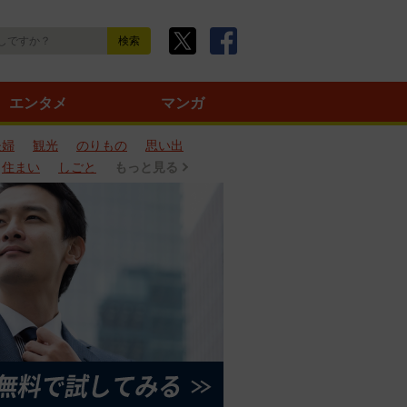
エンタメ
マンガ
夫婦
観光
のりもの
思い出
住まい
しごと
もっと見る