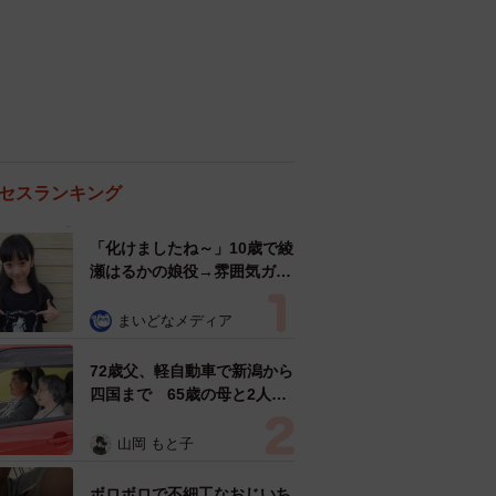
セスランキング
「化けましたね～」10歳で綾
瀬はるかの娘役→雰囲気ガラ
リの18歳に成長 「メイクで
雰囲気が」「宝塚に入れそ
まいどなメディア
う」
72歳父、軽自動車で新潟から
四国まで 65歳の母と2人で
3泊4日の旅 パーキングの休
憩まで分刻み… 「大学生で
山岡 もと子
も組まねえよ！」
ボロボロで不細工なおじいち