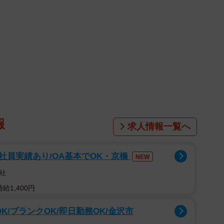
報
求人情報一覧へ
社員実績あり/OA基本でOK・京橋
NEW
社
給1,400円
K/ブランクOK/即日勤務OK/金沢市