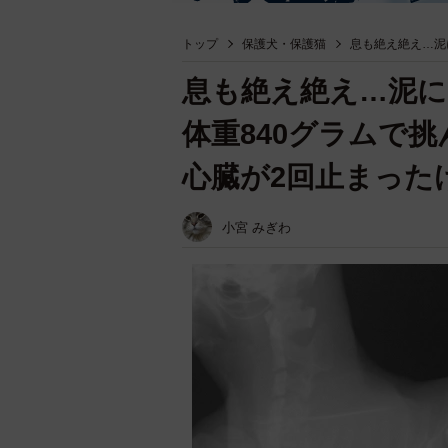
トップ
保護犬・保護猫
息も絶え絶え…泥
息も絶え絶え…泥
体重840グラムで
心臓が2回止まった
小宮 みぎわ