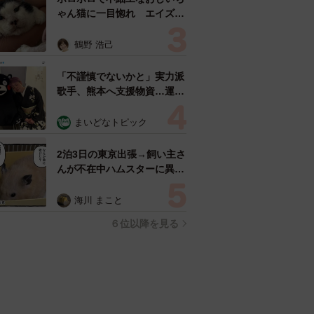
ゃん猫に一目惚れ エイズだ
し手がかかるけど…おうちで
暮らすと「おじ猫」だって可
鶴野 浩己
愛くなったよ！
「不謹慎でないかと」実力派
歌手、熊本へ支援物資…運搬
トラックの車体デザインにた
めらい 「痛いほど伝わる」
まいどなトピック
「行動され立派」
2泊3日の東京出張→飼い主さ
んが不在中ハムスターに異
変 眉間にできた深いしわ、
「急に老けた？」【漫画】
海川 まこと
６位以降を見る