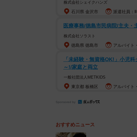
株式会社シェイクハンズ
石川県 金沢市
派遣社員：時給
医療事務/徳島市民病院/主夫・
株式会社ソラスト
徳島県 徳島市
アルバイト・
「未経験・無資格OK!」小児科ク
～!/家庭と両立
一般社団法人METKIDS
東京都 板橋区
アルバイト・
Sponsored by
おすすめニュース