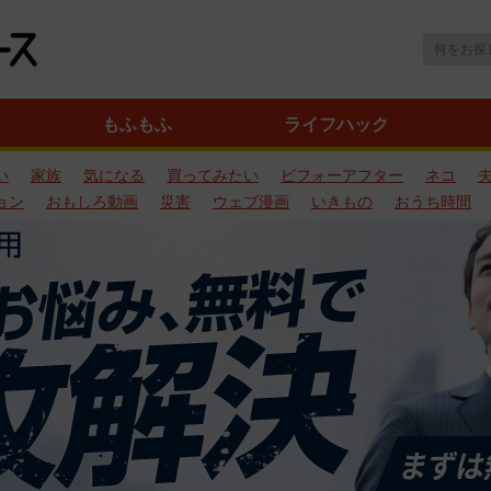
もふもふ
ライフハック
い
家族
気になる
買ってみたい
ビフォーアフター
ネコ
ョン
おもしろ動画
災害
ウェブ漫画
いきもの
おうち時間