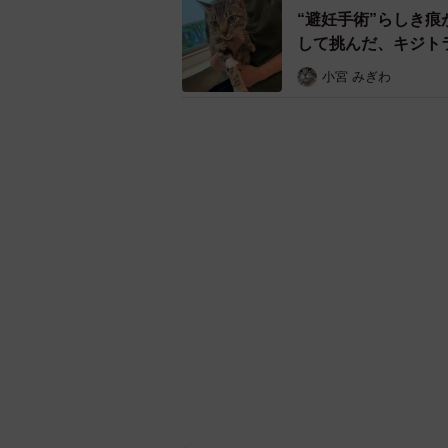
“避妊手術”らしき
して挑んだ、キジト
小宮 みぎわ