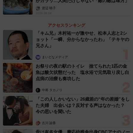
がガラリ…人間だけじゃない「敵の敵は味方」
渡辺 晴子
2026.08.04
アクセスランキング
「キム兄」木村祐一が激やせ、松本人志と2シ
ョット「一瞬、分からなかったわ」「テキヤの
兄さん」
まいどなメディア
お祭りの夜の駅のトイレ 捨てられた1匹の金
魚は酸欠状態だった 塩水浴で元気取り戻し白
点病の治療も奏功した
中将 タカノリ
「この人しかいない」26歳差の“年の差婚”をし
た夫婦 出会いは？反対する声はなかった？
今の思いを聞いた
古川 諭香
母は有名女優、慶応幼稚舎出身CBCアナのノー