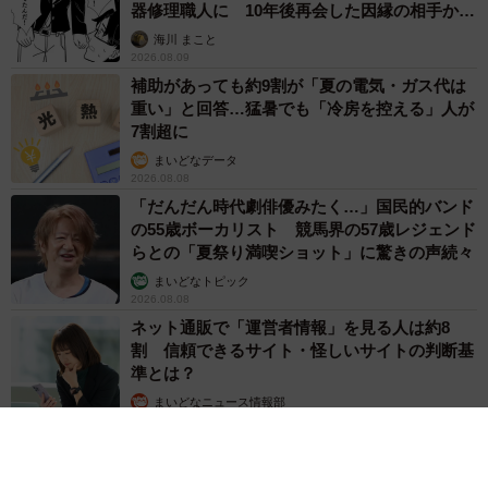
器修理職人に 10年後再会した因縁の相手から
思わぬ申し出【漫画】
海川 まこと
2026.08.09
補助があっても約9割が「夏の電気・ガス代は
重い」と回答…猛暑でも「冷房を控える」人が
7割超に
まいどなデータ
2026.08.08
「だんだん時代劇俳優みたく…」国民的バンド
の55歳ボーカリスト 競馬界の57歳レジェンド
らとの「夏祭り満喫ショット」に驚きの声続々
まいどなトピック
2026.08.08
ネット通販で「運営者情報」を見る人は約8
割 信頼できるサイト・怪しいサイトの判断基
準とは？
まいどなニュース情報部
2026.08.08