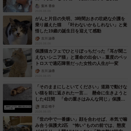
梨木 香奈
2026.08.06
がんと片目の失明、3時間おきの壮絶な介護を
乗り越えた猫 「叶わないかもしれない」と覚
悟した19歳の誕生日を迎えて感動
古川 諭香
2026.08.06
保護猫カフェでひとりぼっちだった「耳が聞こ
えないシニア猫」と運命の出会い→重度のペッ
トロスで適応障害だった女性の人生が一変
古川 諭香
2026.08.05
「そのままにしといてください」道路で動けな
い猫を前に返された一言… 懸命に生きようと
した4日間 「命の重さはみんな同じ」保護団
体代表の訴え
渡辺 晴子
2026.08.05
「世の中で一番嫌い」顔を合わせば、本気で噛
み合う保護犬2匹 “怖い”ものの前では、態度