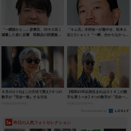
「一瞬誰かと…」彦摩呂、30キロ近く
「キム兄」木村祐一が激やせ、松本人
減量した姿に反響 既製品の防護服が
志と2ショット「一瞬、分からなかった
着られると...
わ」「テキ...
８月のロト6はこの方法で買え!!６つの
【昭和43年以前生まれはロト６この数
数字が『完全一致』する方法
字を買うべき】6つの数字が「完全一
致」する方...
PR(株式会社MURA)
PR(株式会社MURA)
Recommended by
昨日の人気フォトセレクション