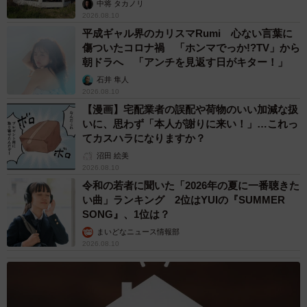
中将 タカノリ
2026.08.10
平成ギャル界のカリスマRumi 心ない言葉に
傷ついたコロナ禍 「ホンマでっか!?TV」から
朝ドラへ 「アンチを見返す日がキター！」
石井 隼人
2026.08.10
【漫画】宅配業者の誤配や荷物のいい加減な扱
いに、思わず「本人が謝りに来い！」…これっ
てカスハラになりますか？
沼田 絵美
2026.08.10
令和の若者に聞いた「2026年の夏に一番聴きた
い曲」ランキング 2位はYUIの『SUMMER
SONG』、1位は？
まいどなニュース情報部
2026.08.10