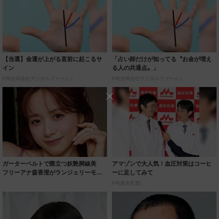
【当選】金運が上がる直前に起こるサ
「占い師だけが知ってる〝お金が増え
イン
る人の共通点〟」
PR(合同会社デジタルファーム )
PR(合同会社デジタルファーム )
ガーターベルトで際立つ妖艶脚線美
アマゾンで大人気！血圧対策はコーヒ
フリーアナ森香澄がランジェリーモデ
ーに足してみて
ルに ｢PE...
PR(森永乳業)