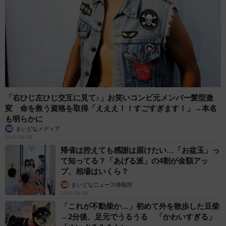
「右ひじ左ひじ交互に見て♪」お笑いコンビ元メンバー髪型激
変 命を救う資格を取得「えええ！！すごすぎます！」→本名
も明らかに
まいどなメディア
2026.08.09
帰省は控えても感謝は届けたい…「お盆玉」っ
て知ってる？「あげる派」の4割が金額アッ
プ、相場はいくら？
まいどなニュース情報部
2026.08.09
「これが不動柴か…」初めて外を散歩した豆柴
→2分後、足元でうるうる 「かわいすぎる」