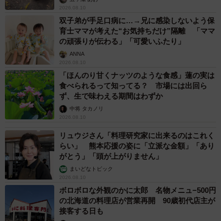
2026.08.10
双子弟が手足口病に…→兄に感染しないよう保
育士ママが考えた“お気持ちだけ”隔離 「ママ
の頑張りが伝わる」「可愛いふたり」
ANNA
2026.08.10
「ほんのり甘くナッツのような食感」蓮の実は
食べられるって知ってる？ 市場には出回ら
ず、生で味わえる期間はわずか
中将 タカノリ
2026.08.10
リュウジさん「料理研究家に出来るのはこれく
らい」 熊本応援の姿に「立派な金額」「あり
がとう」「頭が上がりません」
まいどなトピック
2026.08.10
ボロボロな外観のかに太郎 名物メニュ−500円
の北海道の料理店が営業再開 90歳初代店主が
接客する日も