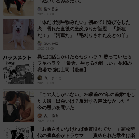
「ぬいぐるみみたい」
梨木 香奈
2026.08.09
「体だけ別生物みたい」初めて川遊びをした
犬、濡れた直後の激変ぶりが話題 「新種
だ！」「河童だ」「毛刈りされたあとの羊」
梨木 香奈
2026.08.09
異性に話しかけたらセクハラ？ 黙っていたら
フキハラ？ 「最近、生きるの難しい」令和の
職場で悩む上司【漫画】
海川 まこと
2026.08.09
「この人しかいない」26歳差の“年の差婚”をし
た夫婦 出会いは？反対する声はなかった？
今の思いを聞いた
古川 諭香
2026.08.09
「お前さえいなければ金賞取れてた！」高校時
代の演奏会がトラウマ……責められた学生は楽