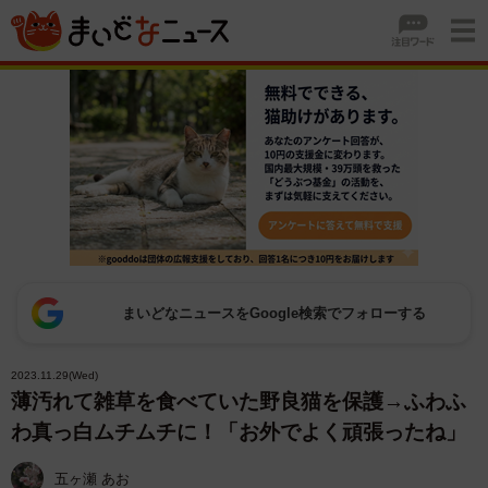
まいどなニュースをGoogle検索でフォローする
2023.11.29(Wed)
薄汚れて雑草を食べていた野良猫を保護→ふわふ
わ真っ白ムチムチに！「お外でよく頑張ったね」
五ヶ瀬 あお