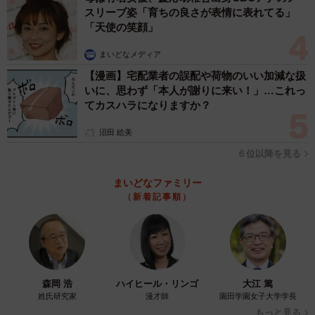
スリーブ姿「育ちの良さが表情に表れてる」
「天使の笑顔」
まいどなメディア
【漫画】宅配業者の誤配や荷物のいい加減な扱
いに、思わず「本人が謝りに来い！」…これっ
てカスハラになりますか？
沼田 絵美
６位以降を見る
まいどなファミリー
（新着記事順）
森岡 浩
ハイヒール・リンゴ
大江 篤
姓氏研究家
漫才師
園田学園女子大学学長
もっと見る