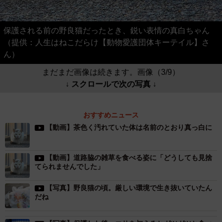
保護される前の野良猫だったとき、鋭い表情の真白ちゃん
（提供：人生はねこだらけ【動物愛護団体キーテイル】さ
ん）
まだまだ画像は続きます。画像（3/9）
↓ スクロールで次の写真 ↓
おすすめニュース
【動画】茶色く汚れていた体は名前のとおり真っ白に
【動画】道路脇の雑草を食べる姿に「どうしても見捨
てられませんでした」
【写真】野良猫の頃。厳しい環境で生き抜いていたん
だね