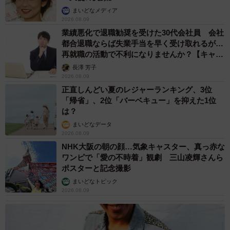
まいどなメディア
2026.08.09
業績悪化で退職勧奨を受けた30代会社員 会社
都合退職ならば失業手当を早く受け取れるが…
再就職の活動で不利になりませんか？【キャリ
アカウンセラーが解説】
長澤 芳子
2026.08.09
正直しんどい夏のレジャーランキング、3位
「帰省」、2位「バーベキュー」を抑えた1位
は？
まいどなデータ
2026.08.09
NHK大阪の朝の顔…気象キャスター、真っ赤な
ワンピで「愛の不時着」観劇 三山凌輝さんら
ポスターと記念撮影
まいどなトピック
2026.08.09