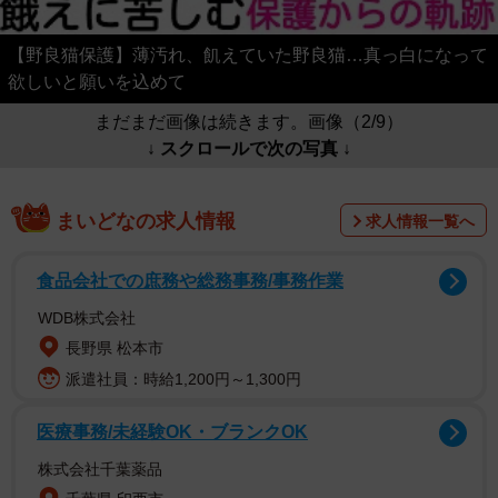
【野良猫保護】薄汚れ、飢えていた野良猫…真っ白になって
欲しいと願いを込めて
まだまだ画像は続きます。画像（2/9）
↓ スクロールで次の写真 ↓
まいどなの求人情報
求人情報一覧へ
食品会社での庶務や総務事務/事務作業
WDB株式会社
長野県 松本市
派遣社員：時給1,200円～1,300円
医療事務/未経験OK・ブランクOK
株式会社千葉薬品