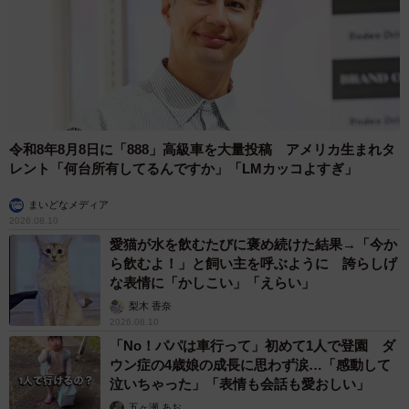
令和8年8月8日に「888」高級車を大量投稿 アメリカ生まれタ
レント「何台所有してるんですか」「LMカッコよすぎ」
まいどなメディア
2026.08.10
愛猫が水を飲むたびに褒め続けた結果→「今か
ら飲むよ！」と飼い主を呼ぶように 誇らしげ
な表情に「かしこい」「えらい」
梨木 香奈
2026.08.10
「No！パパは車行って」初めて1人で登園 ダ
ウン症の4歳娘の成長に思わず涙…「感動して
泣いちゃった」「表情も会話も愛おしい」
五ヶ瀬 あお