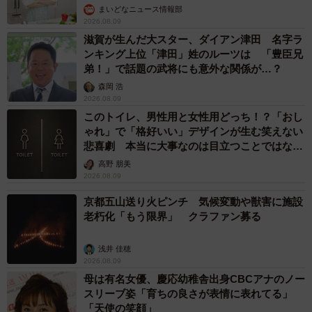
まいどなニュース情報部
2026.08.09
滋賀が生んだ大スター、ダイアン津田 名字ラ
ンキング上位「津田」姓のルーツは 「豊臣兄
弟！」で話題の武将にも意外な関係が…？
森岡 浩
2026.08.09
このトイレ、男性用と女性用どっち！？「おし
ゃれ」で「格好いい」デザインが生む笑えない
悲喜劇 本当に大事なのは目立つことではな
く…
高野 朋美
2026.08.09
京都五山送り火ピンチ 気候変動や獣害に施設
老朽化「もう限界」 クラファン募る
浅井 佳穂
2026.08.09
母は有名女優、慶応幼稚舎出身CBCアナのノー
スリーブ姿「育ちの良さが表情に表れてる」
「天使の笑顔」