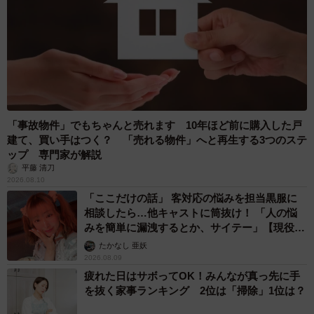
「事故物件」でもちゃんと売れます 10年ほど前に購入した戸
建て、買い手はつく？ 「売れる物件」へと再生する3つのステ
ップ 専門家が解説
平藤 清刀
2026.08.10
「ここだけの話」 客対応の悩みを担当黒服に
相談したら…他キャストに筒抜け！ 「人の悩
みを簡単に漏洩するとか、サイテー」【現役キ
ャストに取材】
たかなし 亜妖
2026.08.09
疲れた日はサボってOK！みんなが真っ先に手
を抜く家事ランキング 2位は「掃除」1位は？