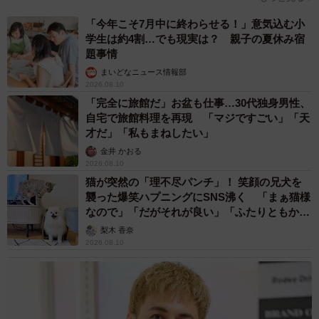
「今年こそ7月中に終わらせる！」意気込む小
学生は約4割…でも現実は？ 親子の夏休み宿
題事情
まいどなニュース情報部
2026.08.10
「完全に旅館だ」お盆も仕事…30代独身男性、
自宅で旅館料理を再現 「マジですごい」「天
才だ」「私もまねしたい」
金井 かおる
2026.08.10
猫が突然の「理不尽パンチ」！ 笑顔の兄犬を
襲った爆笑ハプニングにSNS沸く 「まぁ猫様
なので」「だがそれが良い」「ふたりともかわ
いいね」
梨木 香奈
2026.08.10