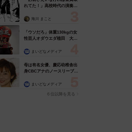
れてた！」高校時代の演奏会
がトラウマ……責められた学
生は楽器修理職人に 10年後
海川 まこと
再会した因縁の相手から思わ
ぬ申し出【漫画】
「ウソだろ」体重130kgの女
性芸人オダウエダ植田 大学
時代のほっそり姿に「マジ
で」
まいどなメディア
母は有名女優、慶応幼稚舎出
身CBCアナのノースリーブ姿
「育ちの良さが表情に表れて
る」「天使の笑顔」
まいどなメディア
６位以降を見る