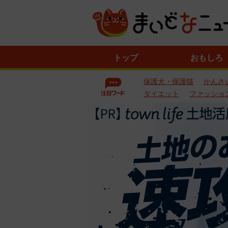
ニ
トップ
おもしろ
ュ
ー
保護犬・保護猫
かんさ
ス
一
ダイエット
ファッショ
覧