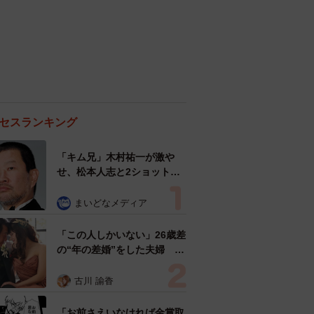
セスランキング
「キム兄」木村祐一が激や
せ、松本人志と2ショット
「一瞬、分からなかったわ」
「テキヤの兄さん」
まいどなメディア
「この人しかいない」26歳差
の“年の差婚”をした夫婦 出
会いは？反対する声はなかっ
た？ 今の思いを聞いた
古川 諭香
「お前さえいなければ金賞取