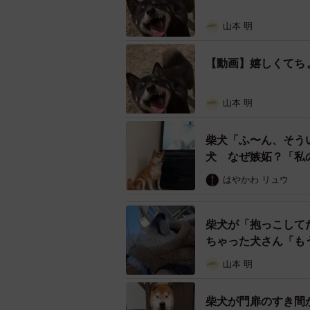
山本 明
【動画】嬉しくてち
山本 明
柴犬「ふ〜ん、そう
犬 なぜ嫉妬？「私
はやかわ リュウ
柴犬が「抱っこして
ちゃった犬さん「も
山本 明
柴犬が門扉のすき間