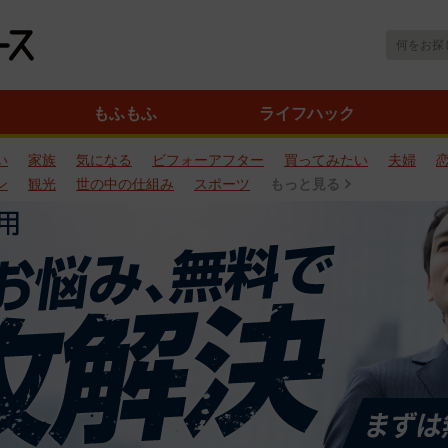
もふもふ
ライフハック
い
家族
気になる
ビフォーアフター
買ってみたい
夫婦
ン
観光
世の中の仕組み
スポーツ
もっと見る