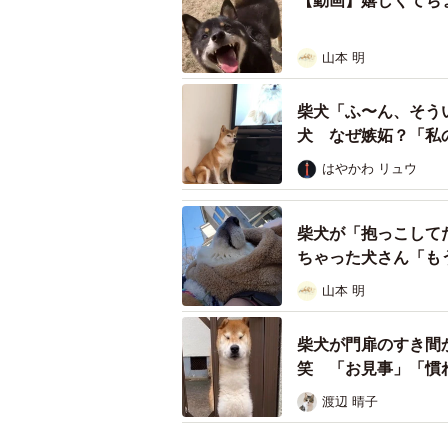
【動画】嬉しくてち
山本 明
柴犬「ふ〜ん、そう
犬 なぜ嫉妬？「私
はやかわ リュウ
柴犬が「抱っこして
ちゃった犬さん「も
山本 明
柴犬が門扉のすき間
笑 「お見事」「慣
渡辺 晴子