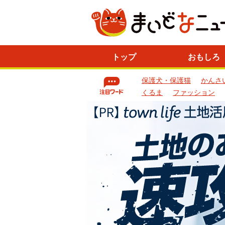
ニ
トップ
おもしろ
ュ
ー
保護犬・保護猫
かんさ
ス
一
くるま
ファッション
覧