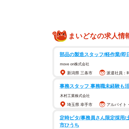
まいどなの求人情
部品の製造スタッフ/軽作業/即日
move on株式会社
新潟県 三条市
派遣社員：時給
事務スタッフ 事務職未経験も
木村工業株式会社
埼玉県 幸手市
アルバイト・
定時ピタ/事務員さん限定採用/土
市ひうち