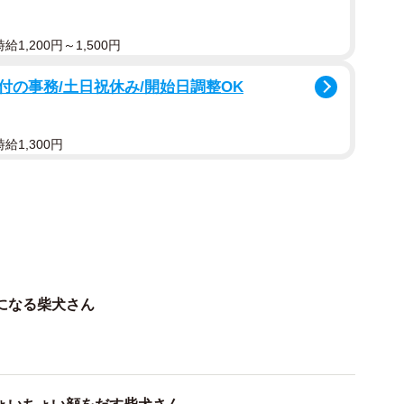
1,200円～1,500円
1/2
の事務/土日祝休み/開始日調整OK
したが…（画像提供／暴君ぺこさん ※動画よりキャプチャ）
給1,300円
になる柴犬さん