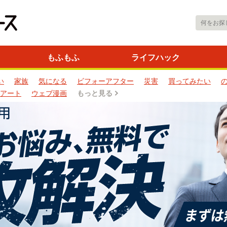
もふもふ
ライフハック
い
家族
気になる
ビフォーアフター
災害
買ってみたい
アート
ウェブ漫画
もっと見る