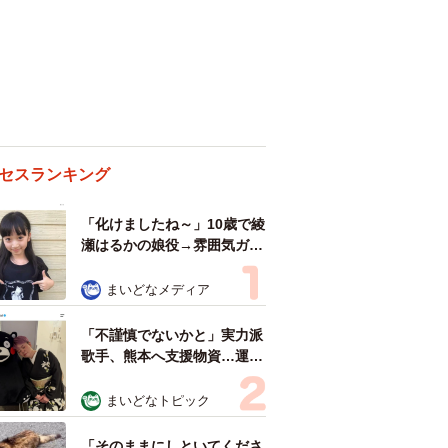
セスランキング
「化けましたね～」10歳で綾
瀬はるかの娘役→雰囲気ガラ
リの18歳に成長 「メイクで
雰囲気が」「宝塚に入れそ
まいどなメディア
う」
「不謹慎でないかと」実力派
歌手、熊本へ支援物資…運搬
トラックの車体デザインにた
めらい 「痛いほど伝わる」
まいどなトピック
「行動され立派」
「そのままにしといてくださ