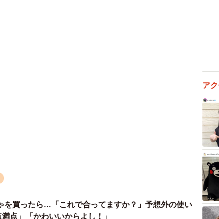
アク
ヌ
2/2
ゃを買ったら…「これで合ってますか？」予想外の使い
（画像提供：暴君ぺこさん ※動画よりキャプチャ）
0点満点」「かわいいからよし！」