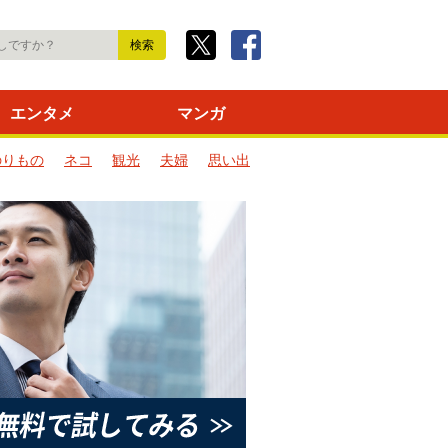
エンタメ
マンガ
のりもの
ネコ
観光
夫婦
思い出