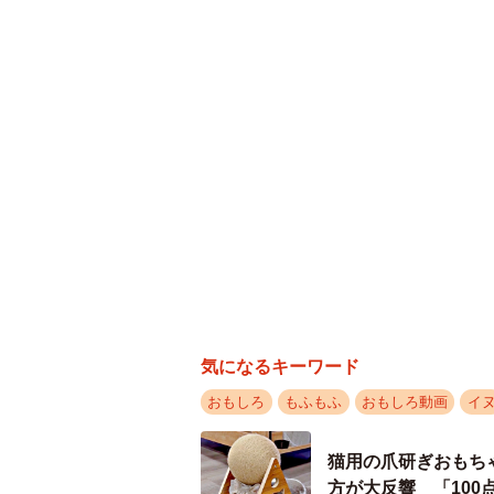
気になるキーワード
おもしろ
もふもふ
おもしろ動画
イ
猫用の爪研ぎおもち
ハタ、と立ち止まり…！？
方が大反響 「10