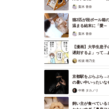
梨木 香奈
「
誰もいないと思って大笑顔だっ
犬
」と、「暴君ぺこ」（@kurosh
猫2匹が段ボール箱
（旧Twitter）で注目を集めました。
温まる結末に「愛～
梨木 香奈
小走りで駆けるワンちゃんは、いか
ます。と、その時、自身の後ろを通
【漫画】大学生息子
なってしまい…表情のギャップの大
遅刻するよ」って…
「無邪気で可愛い」
松波 穂乃圭
「さすが柴犬 そんなところもかわい
「全部込みで本当に可愛い犬さん」
京都駅をぶらぶら→
の暑い中いったいな
多くの人から「可愛い」の声が寄せ
中将 タカノリ
ます。ぺこちゃんは活発で走るのが
の着ぐるみを着たパパさんを一撃の
飼い主が食べている
去っていく動画が話題なったことも