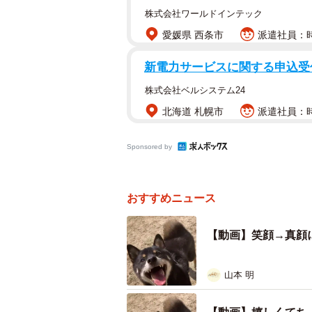
株式会社ワールドインテック
愛媛県 西条市
派遣社員：時給
新電力サービスに関する申込受付
大きな笑顔で飼い主さんを見上げていま
株式会社ベルシステム24
北海道 札幌市
派遣社員：時
Sponsored by
おすすめニュース
【動画】笑顔→真顔
山本 明