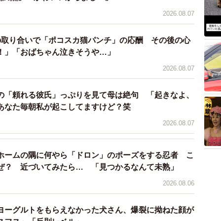
2026.08.07
たけど他の犬がいることに気がつき真顔になる可愛い
ibapeko）さん（以下、飼い主さん）が投稿した動画がＸ
の取り合いで「ポコスカ猫パンチ」の応酬 その後の心
！」「おばちゃん泣きそうや…」
2026.08.07
にも楽しそうな大きな笑顔で飼い主さんを見上げてい
り過ぎる他のワンちゃんの存在に気づくとサッと真顔に
の「頼れる彼氏」っぷりを見て母は絶句 「起きなよ、
きさがたくさんの人の心をとらえました。
あなた毎朝私が起こしてますけど？笑
2026.08.07
い」
ホームの隅に何やら「ドロン」のポーズをする忍者 こ
ぜ？ 近づいてみたら… 「見つかるなんて未熟」
られたワンちゃんのお名まえは「ぺこ」ちゃんといい
2026.08.06
大好きな黒柴の女の子です。
以前、ドッグランで恐竜
もとに倒し、子恐竜のぬいぐるみをくわえてさっそうと
ヨーグルトをもらえなかった犬さん、爆裂に拗ねた顔が
ありました。