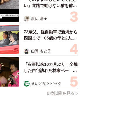
い」道路で動けない猫を前に
返された一言… 懸命に生き
ようとした4日間 「命の重
渡辺 晴子
さはみんな同じ」保護団体代
表の訴え
72歳父、軽自動車で新潟から
四国まで 65歳の母と2人で
3泊4日の旅 パーキングの休
憩まで分刻み… 「大学生で
山岡 もと子
も組まねえよ！」
「火事以来10カ月ぶり」全焼
した自宅訪れた林家ぺー 内
装も壁も取り払われスケルト
ン状態の部屋に呆然
まいどなトピック
６位以降を見る