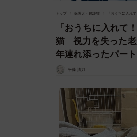
トップ
保護犬・保護猫
「おうちに入れて
「おうちに入れて
猫 視力を失った老
年連れ添ったパー
平藤 清刀