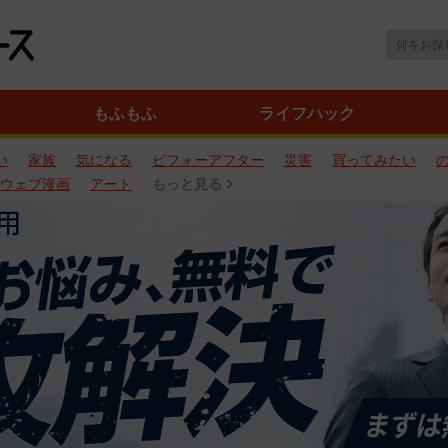
もふもふ
ライフハック
い
家族
気になる
ビフォーアフター
災害
買ってみたい
ウェブ漫画
アート
もっと見る