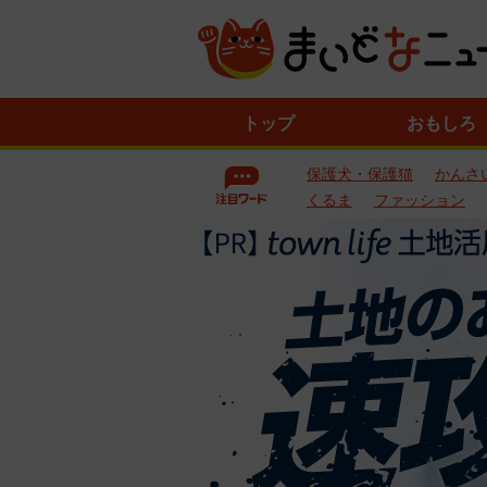
ニ
トップ
おもしろ
ュ
ー
保護犬・保護猫
かんさ
ス
一
くるま
ファッション
覧