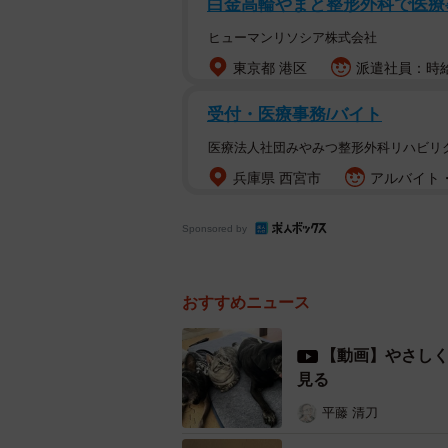
白金高輪やまと整形外科で医療事
ヒューマンリソシア株式会社
東京都 港区
派遣社員：時給1
受付・医療事務/バイト
医療法人社団みやみつ整形外科リハビリ
兵庫県 西宮市
アルバイト・
Sponsored by
おすすめニュース
【動画】やさし
見る
平藤 清刀