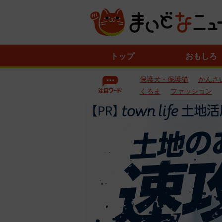
ニ
トップ
おもしろ
ュ
ー
保護犬・保護猫
かんさ
ス
一
くるま
ファッション
覧