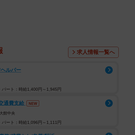
IHOさん宅の先住犬で盲目の老犬テリー。「あめ」は
うに、いつも寄り添っている。
きは子猫を連れていた
たのは、2020年秋のこと。
報
求人情報一覧へ
子猫を2匹連れていました。だから、ごはんをあげてい
だと思っていたんです」
/ヘルパー
野良猫だった。
パート：時給1,400円～1,945円
/交通費支給
NEW
大館中央
パート：時給1,096円～1,111円