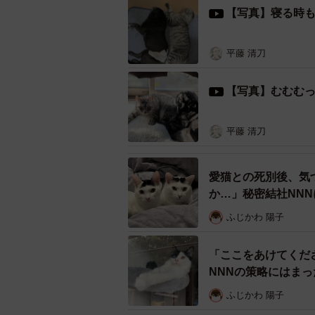
【写真】寝る時
平藤 清刀
目つきが険しい地
ある日を境に、その3匹の姿が見えな
【写真】むむむ
と思ったそうだ。それから間もなく
平藤 清刀
「右の耳をカットされていたから、
ど、子猫たちと一緒に保護されたの
愛猫との死別後、気
か…」秘密結社NNN
飲食店で働くSIHOさんは、仕事が
ふじかわ 陽子
っていた。
「ここをあけてくだ
「仕事に出かけるとき、いつもマン
NNNの策略にはま
ごはんをあげていたみたいですね。
たです」
ふじかわ 陽子