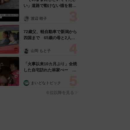
い」道路で動けない猫を前に
返された一言… 懸命に生き
ようとした4日間 「命の重
渡辺 晴子
さはみんな同じ」保護団体代
表の訴え
72歳父、軽自動車で新潟から
四国まで 65歳の母と2人で
3泊4日の旅 パーキングの休
憩まで分刻み… 「大学生で
山岡 もと子
も組まねえよ！」
「火事以来10カ月ぶり」全焼
した自宅訪れた林家ぺー 内
装も壁も取り払われスケルト
ン状態の部屋に呆然
まいどなトピック
６位以降を見る