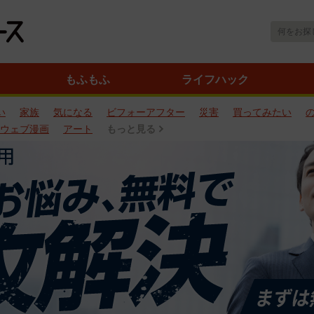
もふもふ
ライフハック
い
家族
気になる
ビフォーアフター
災害
買ってみたい
ウェブ漫画
アート
もっと見る