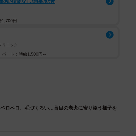
務/残業なし/急募/駅近
,700円
クリニック
パート：時給1,500円～
くペロペロ、毛づくろい…盲目の老犬に寄り添う様子を