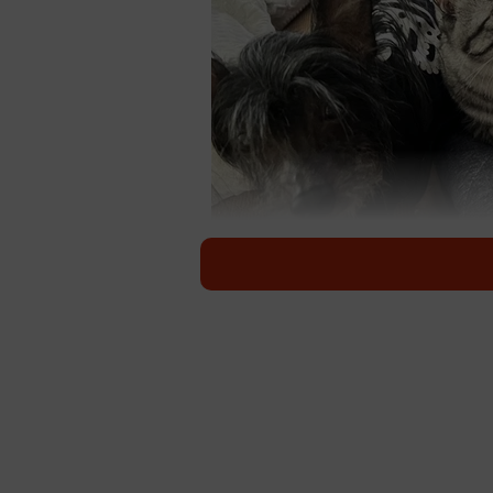
盲目の先住犬テリー（右
大阪市生野区に住むSIHOさん宅に
にやって来て、まるで「おうちに入