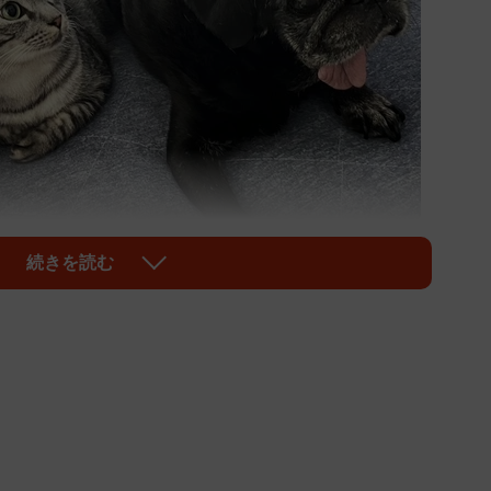
続きを読む
1/10
）と過ごす保護猫あめ（画像提供：SIHOさん）
やってきた、オス猫の「あめ」。雨が激しく降る日の夜
れて」と訴えるようだったという。