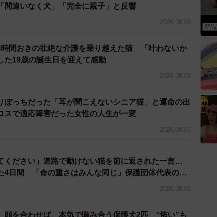
「間違いなく犬」「完全に親子」と反響
2026.08.06
3時間おきの壮絶な介護を乗り越えた猫 「叶わないか
した19歳の誕生日を迎えて感動
2026.08.06
りぼっちだった「耳が聞こえないシニア猫」と運命の出
ロスで適応障害だった女性の人生が一変
2026.08.05
てください」道路で動けない猫を前に返された一言…
た4日間 「命の重さはみんな同じ」保護団体代表の訴
2026.08.05
」顔を合わせば、本気で噛み合う保護犬2匹 “怖い”も