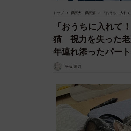
トップ
保護犬・保護猫
「おうちに入れて
「おうちに入れて
猫 視力を失った老
年連れ添ったパー
平藤 清刀