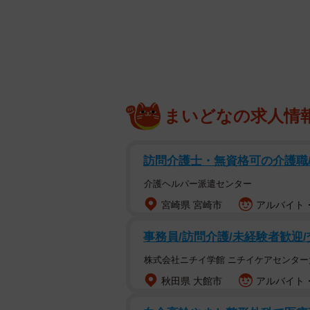
「あめ」が最初に打ち解けたのは、S
テリーの境遇が分かっているかのよ
オス猫なのに初めて出会ったと
SIHOさんが初めて「あめ」と出会っ
まいどなの求人情
「自宅マンションの下で、若い猫が
た近所の人も私も、てっきりメス猫
訪問介護士・無資格可の介護職
そのときは地域猫でもなく、ただの
介護ヘルパー派遣センター
宮崎県 宮崎市
アルバイト・
事務員/訪問介護/未経験者歓迎
株式会社ニチイ学館 ニチイケアセンター
秋田県 大館市
アルバイト・