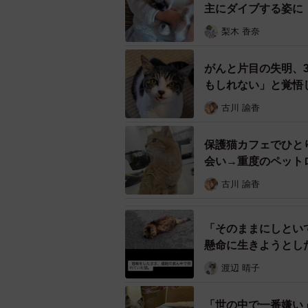
主にダイブする姿に
梨木 香奈
がんと片目の失明、
もしれない」と覚悟
古川 諭香
保護猫カフェでひと
会い→重度のペット
古川 諭香
「そのままにしとい
懸命に生きようとし
え
渡辺 晴子
「世の中で一番嫌い