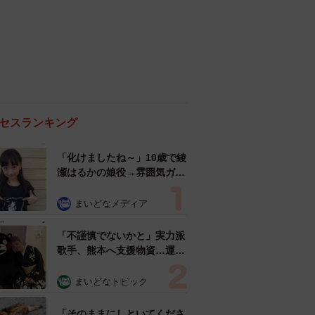
セスランキング
「化けましたね～」10歳で綾
瀬はるかの娘役→雰囲気ガラ
リの18歳に成長 「メイクで
雰囲気が」「宝塚に入れそ
まいどなメディア
う」
「不謹慎でないかと」実力派
歌手、熊本へ支援物資…運搬
トラックの車体デザインにた
めらい 「痛いほど伝わる」
まいどなトピック
「行動され立派」
「そのままにしといてくださ