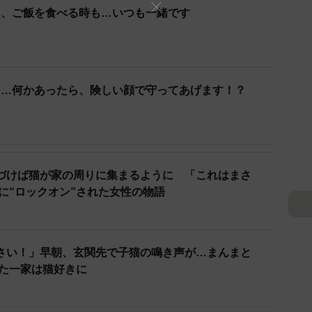
も、ご飯を食べる時も…いつも一緒です
2/10
域猫時代のあめ（画像提供：SIHOさん）
くなった。SIHOさんは「どこかで保護されたのかな」
っ…何かあったら、険しい顔で守ってあげます！？
、若いオス猫だけが再び現れた。
そのとき初めてオスだと分かりました。私の想像ですけ
かな。子猫は里親さんのところへ行ったのかも」
づけば猫が家の周りに集まるように 「これはまさ
に“ロックオン”された女性の物語
ある日は夕方4時頃に自宅を出て深夜に帰宅する生活を送
さい！」早朝、玄関先で子猫の鳴き声が…まんまと
ションの下にいるのを見かけていました。近所の人が、
った一家は猫好きに
どこか別の場所で寝ているのか、深夜には見かけなかっ