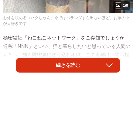
1/8
お外を眺めるコハクちゃん。今ではベランダすら出ないほど、お家の中
が大好きです
秘密結社「ねこねこネットワーク」をご存知でしょうか。
通称「NNN」といい、猫と暮らしたいと思っている人間の
もとへ、猫を隠密裏に送り込む組織。この名称は、掲示板
サイト2ちゃんねる（現、5ちゃんねる）が発祥といわれて
続きを読む
います。