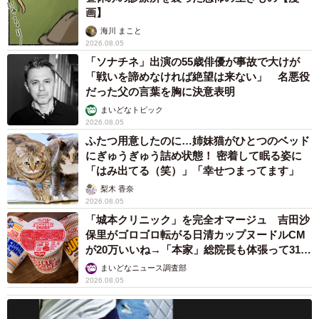
画】
海川 まこと
2026.08.05
「ソナチネ」出演の55歳俳優が事故で大けが
「戦いを諦めなければ絶望は来ない」 名悪役
だった父の言葉を胸に決意表明
まいどなトピック
2026.08.05
ふたつ用意したのに…姉妹猫がひとつのベッド
にぎゅうぎゅう詰め状態！ 密着して眠る姿に
「はみ出てる（笑）」「幸せつまってます」
梨木 香奈
2026.08.05
8/8
「城本クリニック」を完全オマージュ 吉田沙
コハクちゃんは綺麗なオッドアイをしています。お鼻はピンクなので、
保里がゴロゴロ転がる日清カップヌードルCM
とてもカラフルな猫さん
が20万いいね→「本家」総院長も体張って31万
いいね
まいどなニュース調査部
コハクちゃんとの暮らしの中で保護猫活動とも出会い、少
2026.08.05
しずつ寄付も始めたG家。これでまた救われる猫もいるは
ず。これも、NNNの目的？