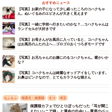
おすすめニュース
【写真】お家の子になって少し経ったころのコハクちゃ
ん。ぬいぐるみのエビさんが大きく見えます
【写真】一緒に学校へ行きたいのかな？…コハクちゃんは
2/8
ランドセルが大好きです
「カーテンは登るもの！」らしく、子猫のころは頑張って登頂していま
【写真】お母さんがお風呂に入っていると、コハクちゃん
した
はお風呂のふたの上へ…ゴロゴロおくつろぎモードです
そう言っているかのよう。ビックリしたお母さんは慌てて
【写真】お兄ちゃんのお膝にのるコハクちゃん。暖かいか
玄関扉を開けると、そこにいたのは生後3カ月ほどの子猫。
な？
扉が開く音に少し驚いて立ち上がっていましたが、すぐ気
【写真】コハクちゃんは綺麗なオッドアイをしています。
を取り直しキチンと座ります。それからまた鳴くんです。
お鼻はピンクなので、とてもカラフルな猫さん
「わたしがきましたよー」
もふもふ
保護犬・保護猫
ネコ
埼玉
お母さんが「どうしたの？」と声をかけると、嬉しそうに
保護猫カフェでひとりぼっちだった「耳が聞こ
トコトコトコと寄ってきました。それはお母さんが抱っこ
えないシニア猫」と運命の出会い→重度のペッ