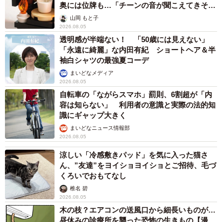
奥には位牌も…「チーンの音が聞こえてきそ
う」
山岡 もと子
お風呂のふたの上が大好きなコハクちゃん。お母さんがお風呂に入って
2026.08.05
いると、必ず乗ってくるんです
透明感が半端ない！ 「50歳には見えない」
「永遠に綺麗」な内田有紀 ショートヘア＆半
このように、まんまとNNNの策略にはまったG家。もう猫
袖白シャツの最強夏コーデ
がいない生活には戻れません。家はスッキリと片付き、家
まいどなメディア
中にあふれるのは笑顔と笑い声ばかり。これこそが、NNN
2026.08.05
の真の目的なのでしょう。
自転車の「ながらスマホ」罰則、6割超が「内
容は知らない」 利用者の意識と実際の法的知
識にギャップ大きく
お母さんは微笑みながら言います。
まいどなニュース情報部
2026.08.05
「コハクとの毎日を大事に過ごしたいです」
涼しい「冷感敷きパッド」を気に入った猫さ
ん、”友達”をヨイショヨイショとご招待、毛づ
くろいでおもてなし
椎名 碧
2026.08.05
木の枝？エアコンの送風口から細長いものが…
昼休みの診療所を襲った恐怖の生きもの【漫