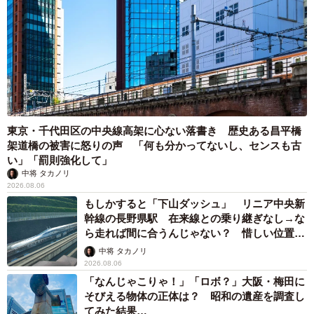
東京・千代田区の中央線高架に心ない落書き 歴史ある昌平橋
架道橋の被害に怒りの声 「何も分かってないし、センスも古
い」「罰則強化して」
中将 タカノリ
2026.08.06
もしかすると「下山ダッシュ」 リニア中央新
幹線の長野県駅 在来線との乗り継ぎなし→な
ら走れば間に合うんじゃない？ 惜しい位置関
係が反響
5/8
中将 タカノリ
2026.08.06
コハクちゃんにとって娘は、妹のような感じ。コハクちゃんの方が年下
「なんじゃこりゃ！」「ロボ？」大阪・梅田に
なのにね
そびえる物体の正体は？ 昭和の遺産を調査し
てみた結果…