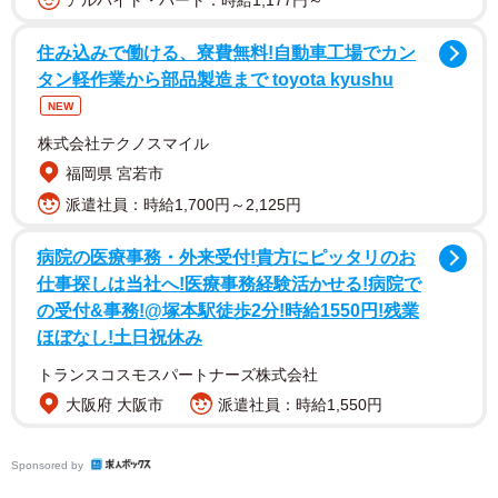
日午前5時まででした。お母さんはそろそろ起きないと、と
うつらうつらしていると、玄関先から子猫のけたたましい
住み込みで働ける、寮費無料!自動車工場でカン
鳴き声が聞こえるではありませんか。
タン軽作業から部品製造まで toyota kyushu
NEW
「ここをあけてください！」
株式会社テクノスマイル
福岡県 宮若市
派遣社員：時給1,700円～2,125円
病院の医療事務・外来受付!貴方にピッタリのお
仕事探しは当社へ!医療事務経験活かせる!病院で
の受付&事務!@塚本駅徒歩2分!時給1550円!残業
ほぼなし!土日祝休み
トランスコスモスパートナーズ株式会社
大阪府 大阪市
派遣社員：時給1,550円
Sponsored by