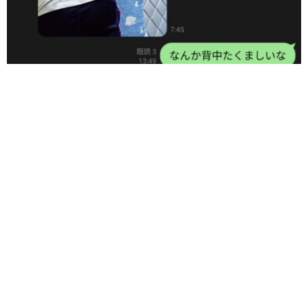
きっとあなたのそばにも、NNNが現れるでしょう。NNNに
ロックオンされたら最後、幸せしかない日々がやってきま
す。お気を付けを。
◇ ◇
▽飼い主さん（コハク日記さん）
「うちの猫、背中たくましすぎないか？」父と並んだ猫の後ろ
姿にSNS騒然 「筋トレしてる？」「すごく丈夫そう」「ハー
https://twitter.com/lovekohaku_422
ランドかと」
梨木 香奈
2026.08.05
「そんなわけない…と思ったけど」バニラアイ
スに混ぜてみたら……意外なおいしさ 口の中
で気づいた斬新な「和の薬味コラボ」が話題
中将 タカノリ
2026.08.05
朝ドラで話題になった令和初の仮面ライダー俳