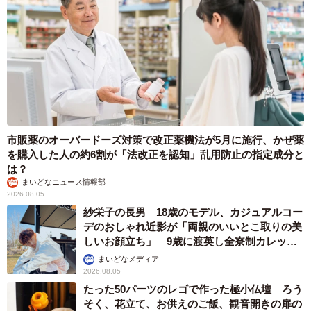
毎日を大事に過ごしたい
市販薬のオーバードーズ対策で改正薬機法が5月に施行、かぜ薬
を購入した人の約6割が「法改正を認知」乱用防止の指定成分と
は？
まいどなニュース情報部
2026.08.05
紗栄子の長男 18歳のモデル、カジュアルコー
デのおしゃれ近影が「両親のいいとこ取りの美
しいお顔立ち」 9歳に渡英し全寮制カレッジ
で学ぶ
まいどなメディア
2026.08.05
たった50パーツのレゴで作った極小仏壇 ろう
そく、花立て、お供えのご飯、観音開きの扉の
7/8