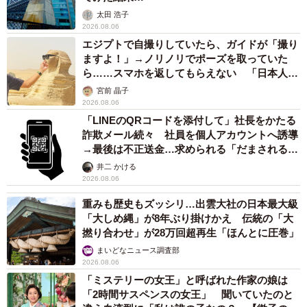
1カ月も経つと、家族の輪の中に子猫がいて当たり前となっ
太田 浩子
ていたのです。当初、子猫を保護することに反対していた
2026.08.06
エジプトで自撮りしていたら、ガイドが「撮り
お父さんも、子猫がいない生活を考えられなくなっていま
ますよ！」→ノリノリでポーズを取っていた
す。抱っこをしていると、子どもたちが赤ちゃんだったこ
ら……スマホを返してもらえない 「日本人は
ろを思い出すよう。本当に幸せな気持ちになるんです。
カモ代表かも」「私は6時間で3万円払った」
宮前 晶子
2026.08.06
「LINEのQRコードを添付して」社長をかたる
家族会議の結果、子猫を家の子にすることが決定。名前は
詐欺メール続々 社員を個人アカウントへ誘導
「コハク」になりました。これはお母さんがTwitterでフォ
→最後は不正送金…求められる「だまされる前
ローしている猫アカウントの名前からなんです。あの可愛
提」の対策
井二 かける
い子にあやかりたいと思いました。
2026.08.06
重みも歴史もズッシリ…出雲大社の日本最大級
さて、正式にG家の子なったコハクちゃんはというと、今ま
「大しめ縄」が8年ぶり掛けかえ 伝統の「大
撚り合わせ」が28万回超再生「ほんとに圧巻」
で以上に元気いっぱい！カーテンは上るものだし、ランド
まいどなニュース調査部
セルは入るもの。娘と追いかけっこをして遊んだあとは、
2026.08.06
お兄ちゃんのベッドの上で休憩。お母さんがお風呂に入っ
「ミステリーの女王」と呼ばれた作家の娘は
たら、湯船の蓋の上でのんびり。お父さんのお膝の上もお
「2時間サスペンスの女王」 聞いていたのと