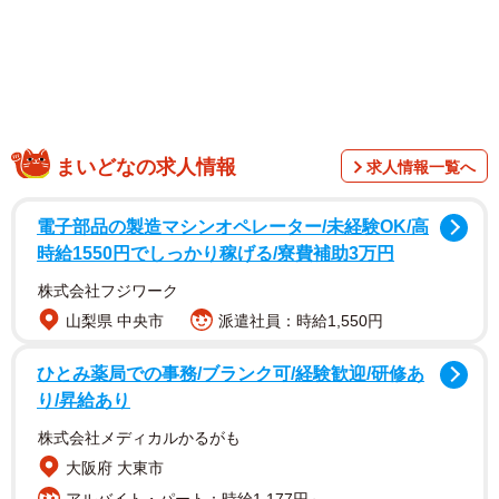
たかがインターネット上での戯れと言うなかれ。このNNN
から猫を送り込まれたとしか思えないような出来事は、日
まいどなの求人情報
求人情報一覧へ
本中で起きているのです。
電子部品の製造マシンオペレーター/未経験OK/高
「かわいい」と思っただけで子猫が…
時給1550円でしっかり稼げる/寮費補助3万円
埼玉県で暮らすG家も、猫を送り込まれた家庭のひとつ。そ
株式会社フジワーク
れまでお母さんは、職場で生まれた野良猫の子猫を「かわ
山梨県 中央市
派遣社員：時給1,550円
いい」と思っていただけでした。密かに1匹、家の子にした
ひとみ薬局での事務/ブランク可/経験歓迎/研修あ
いとも思っていましたが、娘にアレルギーがあるため、諦
り/昇給あり
めていたのです。
株式会社メディカルかるがも
大阪府 大東市
猫は外で可愛がるもの、そう思っていたのは2022年4月22
アルバイト・パート：時給1,177円～