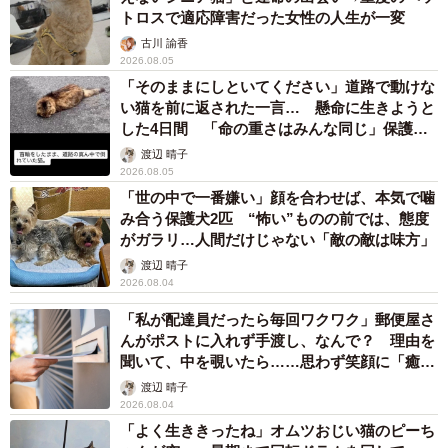
してくれると見越しての行動のよう。お母さんは思わず抱
トロスで適応障害だった女性の人生が一変
っこしてしまいました。
古川 諭香
2026.08.05
情が移らないようにしないと
「そのままにしといてください」道路で動けな
い猫を前に返された一言… 懸命に生きようと
さて、お母さんは子猫を可愛いと思うものの、困りまし
した4日間 「命の重さはみんな同じ」保護団
体代表の訴え
た。こんなに人懐っこい子が野良猫であるはずがない。ひ
渡辺 晴子
2026.08.05
とまず動物病院へ連れていき、健康診断とノミ取りをして
「世の中で一番嫌い」顔を合わせば、本気で噛
もらいます。その後、ポスターを作成。近所の掲示板に貼
み合う保護犬2匹 “怖い”ものの前では、態度
らせてもらいました。
がガラリ…人間だけじゃない「敵の敵は味方」
渡辺 晴子
2026.08.04
「迷い猫を預かっています」
「私が配達員だったら毎回ワクワク」郵便屋さ
んがポストに入れず手渡し、なんで？ 理由を
聞いて、中を覗いたら……思わず笑顔に「癒し
ですね」
渡辺 晴子
2026.08.04
「よく生ききったね」オムツおじい猫のピーち