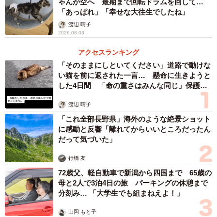
ゃんが空へ 最期まで回転ドラムを回して…
「あっぱれ」「幸せな大往生でしたね」
渡辺 晴子
2026.08.03
3/8
アクセスランキング
お家の子になって少し経ったころのコハクちゃん。エビさんが大きく見
「そのままにしといてください」道路で動けな
えます
い猫を前に返された一言… 懸命に生きようと
した4日間 「命の重さはみんな同じ」保護団
体代表の訴え
娘には、飼い主が現れるまで我慢してほしいとお願いし、
渡辺 晴子
抗アレルギー剤を服用させます。娘はというと、アレルギ
「これ全部長野県」海外のような絶景ショット
ーがあるものの猫は大好き。子猫が家にいることに大喜
に感動と反響「離れてからいいところだったん
び。普段はツンツンしている大学生のお兄ちゃんも、何だ
だって気づいた」
か嬉しそう。
行橋 友
72歳父、軽自動車で新潟から四国まで 65歳の
しかし、1週間経っても飼い主は現れません。そのままゴー
母と2人で3泊4日の旅 パーキングの休憩まで
ルデンウイークに突入。普段なら、家族4人そろって帰省を
分刻み… 「大学生でも組まねえよ！」
していますが、子猫はどうしよう…。仕方なく、お母さん
山岡 もと子
が家に残り子猫のお世話をします。