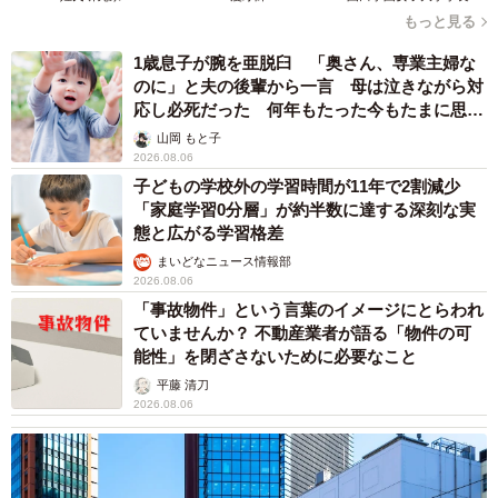
もっと見る
1歳息子が腕を亜脱臼 「奥さん、専業主婦な
のに」と夫の後輩から一言 母は泣きながら対
応し必死だった 何年もたった今もたまに思い
出し…
山岡 もと子
2026.08.06
4/8
子どもの学校外の学習時間が11年で2割減少
「家庭学習0分層」が約半数に達する深刻な実
お兄ちゃんのお膝にのるコハクちゃん。暖かいかな？
態と広がる学習格差
まいどなニュース情報部
うちの子にする！命名「コハク」
2026.08.06
「事故物件」という言葉のイメージにとらわれ
ゴールデンウイークも終わり、お母さんは仕事に行かなく
ていませんか？ 不動産業者が語る「物件の可
てはなりません。子猫はリビングで過ごしてもらうように
能性」を閉ざさないために必要なこと
します。余分な物は、家族が帰省中に撤去しました。終業
平藤 清刀
後は飛ぶように家へ帰り、子猫と過ごす。
2026.08.06