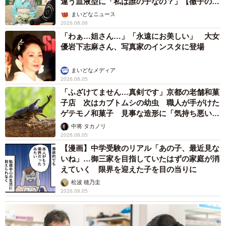
違う血液型に「私は誰の子なの？」【徹子の部
気に入りの場所なんです。
屋】
まいどなニュース
2026.08.06
「わぁ…姐さん…」「永遠にお美しい」 大女
優岩下志麻さん、写真家のインスタに登場
まいどなメディア
2026.08.05
「ふざけてません…真剣です」京都の老舗和菓
子店 次はカブトムシの幼虫 職人が手がけた
ゲテモノ和菓子 見事な造形に「気持ち悪いく
らいリアル」
中将 タカノリ
6/8
2026.08.05
【漫画】中学受験のリアル「あの子、最近見な
一緒に学校へ行きたいのかな？コハクちゃんはランドセルが大好きです
いね」…御三家を目指していたはずの家庭が消
えていく 限界を迎えた子を目の当りに
気付けば、娘は抗アレルギー剤を飲まなくなっていまし
松波 穂乃圭
た。アレルギー症状が出なくなっていたのです。コハクち
2026.08.05
ゃんのおかげかな？