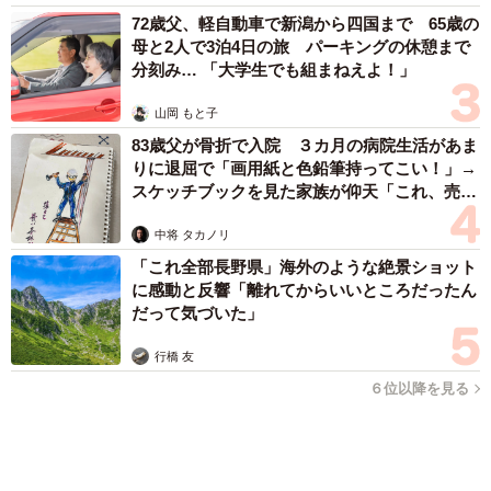
６位以降を見る
まいどなファミリー
（新着記事順）
森岡 浩
ハイヒール・リンゴ
大江 篤