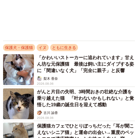
古川 諭香
2026.08.06
保護猫カフェでひとりぼっちだった「耳が聞こ
えないシニア猫」と運命の出会い→重度のペッ
トロスで適応障害だった女性の人生が一変
古川 諭香
2026.08.05
「そのままにしといてください」道路で動けな
い猫を前に返された一言… 懸命に生きようと
した4日間 「命の重さはみんな同じ」保護団
体代表の訴え
渡辺 晴子
2026.08.05
「世の中で一番嫌い」顔を合わせば、本気で噛
み合う保護犬2匹 “怖い”ものの前では、態度
がガラリ…人間だけじゃない「敵の敵は味方」