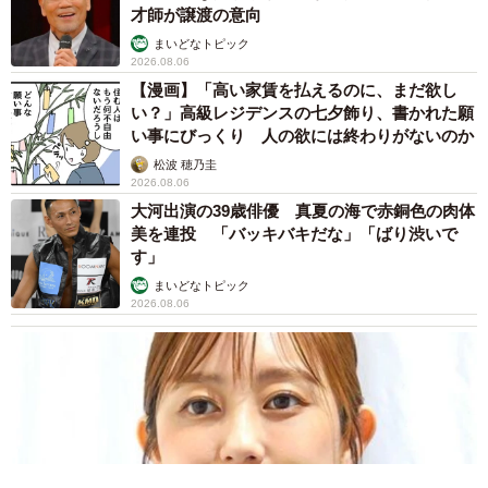
「人生こそがバラエティー」 マレーシア移住を報告した菊地亜
美 子どもの教育考え「小学校へ入学するこのタイミングで挑
戦」
まいどなトピック
2026.08.06
京都駅をぶらぶら→ホームの隅に何やら「ドロ
ン」のポーズをする忍者 この暑い中いったい
なぜ？ 近づいてみたら… 「見つかるなんて
未熟」
中将 タカノリ
2026.08.06
「明日ひま？」 知り合いから唐突なメッセー
ジ 用件次第で断ることもできる賢い返信文と