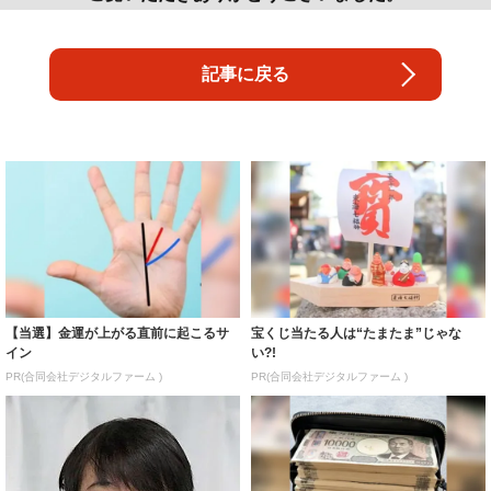
【当選】金運が上がる直前に起こるサ
宝くじ当たる人は“たまたま”じゃな
イン
い?!
PR(合同会社デジタルファーム )
PR(合同会社デジタルファーム )
「一瞬誰かと…」彦摩呂、30キロ近く
【当選した人が暴露】宝くじ運が動く
減量した姿に反響 既製品の防護服が
時、必ずある前触れ