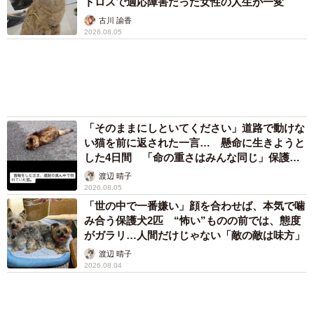
渡辺 晴子
2026.08.04
アクセスランキング
「不謹慎でないかと」実力派歌手、熊本へ支援
物資…運搬トラックの車体デザインにためら
い 「痛いほど伝わる」「行動され立派」
まいどなトピック