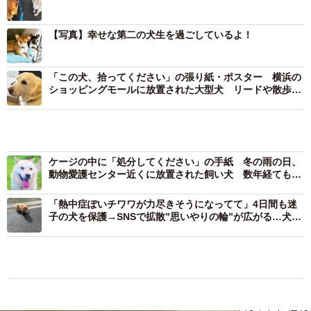
【写真】幸せな第二の犬生を過ごしているよ！
「この犬、拾ってください」の張り紙・ポスター 横浜の
ショッピングモールに放置された大型犬 リードや散歩を
嫌がるのは捨てられた記憶のせい？
ケージの中に「処分してください」の手紙 冬の雨の日、
動物愛護センター近くに放置された飼い犬 数年経ても心
の傷は癒えなかった
「熱中症ぽいチワワが力尽きそうになってて」4日間も迷
子の犬を保護→SNSで拡散”思いやりの輪”が広がる…犬の
命は？