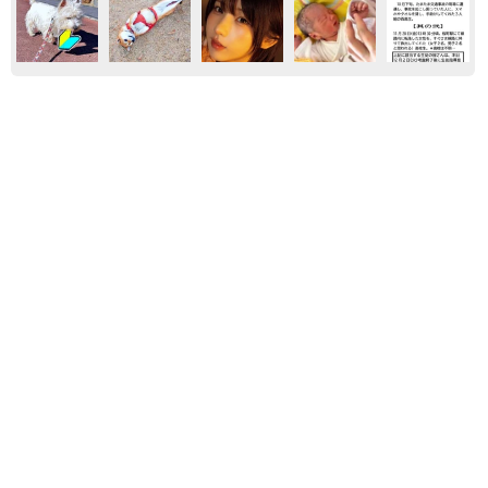
保護犬・保護猫
イヌ
ともに生きる
「かわいいストーカーに追われています」甘え
ん坊な元保護猫 最後は飼い主にダイブする姿
に「間違いなく犬」「完全に親子」と反響
梨木 香奈
2026.08.06
がんと片目の失明、3時間おきの壮絶な介護を
乗り越えた猫 「叶わないかもしれない」と覚
悟した19歳の誕生日を迎えて感動