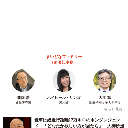
姓氏研究家
漫才師
園田学園女子大学学長
もっと見る
愛車は総走行距離17万キロのホンダレジェン
ド 「どなたか欲しい方が居たら」 大御所漫
才師が譲渡の意向
まいどなトピック
2026.08.06
【漫画】「高い家賃を払えるのに、まだ欲し
い？」高級レジデンスの七夕飾り、書かれた願
い事にびっくり 人の欲には終わりがないのか
松波 穂乃圭
2026.08.06
大河出演の39歳俳優 真夏の海で赤銅色の肉体
美を連投 「バッキバキだな」「ばり渋いで
す」
まいどなトピック
2026.08.06