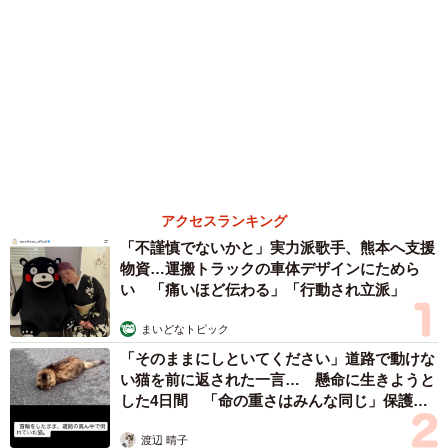
「そのままにしといてください」道路で動けな
い猫を前に返された一言… 懸命に生きようと
した4日間 「命の重さはみんな同じ」保護団
体代表の訴え
渡辺 晴子
72歳父、軽自動車で新潟から四国まで 65歳の
母と2人で3泊4日の旅 パーキングの休憩まで
分刻み… 「大学生でも組まねえよ！」
山岡 もと子
83歳父が骨折で入院 ３カ月の病院生活があま
りに退屈で「画用紙と色鉛筆持ってこい！」→
スケッチブックを見た家族が仰天「これ、売れ
ますよ…」
中将 タカノリ
「これ全部長野県」海外のような絶景ショット
に感動と反響「離れてからいいところだったん
だって気づいた」
行橋 友