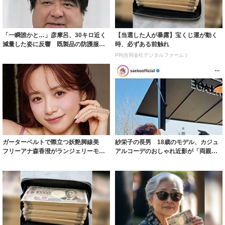
着られると...
PR(合同会社デジタルファーム )
ガーターベルトで際立つ妖艶脚線美
紗栄子の長男 18歳のモデル、カジュ
フリーアナ森香澄がランジェリーモデ
アルコーデのおしゃれ近影が「両親の
ルに ｢PE...
いいとこ取...
【宝くじ何年も買って一度も当たらな
８月のロト6はこの方法で買え!!６つの
い人へ】原因、はっきりしてます
数字が『完全一致』する方法
PR(合同会社デジタルファーム )
PR(株式会社MURA)