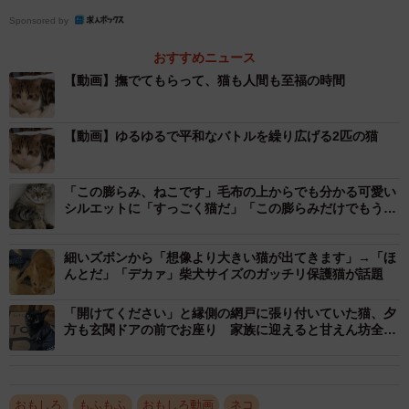
「しずく」ちゃんもよく登場します。
Sponsored by
おすすめニュース
【動画】撫でてもらって、猫も人間も至福の時間
【動画】ゆるゆるで平和なバトルを繰り広げる2匹の猫
「この膨らみ、ねこです」毛布の上からでも分かる可愛い
シルエットに「すっごく猫だ」「この膨らみだけでもう可
愛い」
細いズボンから「想像より大きい猫が出てきます」→「ほ
んとだ」「デカァ」柴犬サイズのガッチリ保護猫が話題
「開けてください」と縁側の網戸に張り付いていた猫、夕
方も玄関ドアの前でお座り 家族に迎えると甘えん坊全開
に
おもしろ
もふもふ
おもしろ動画
ネコ