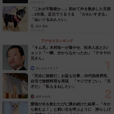
2026.08.09
「これが不動柴か…」初めて外を散歩した豆柴
→2分後、足元でうるうる 「かわいすぎる」
「ぬいぐるみみたい」
梨木 香奈
2026.08.09
アクセスランキング
「キム兄」木村祐一が激やせ、松本人志と2シ
ョット「一瞬、分からなかったわ」「テキヤの
兄さん」
3/3
まいどなメディア
こちらが飼い主さんの実家にいるという、しずくちゃん（画像提供：し
「完全に旅館だ」お盆も仕事…30代独身男性、
ずわらひなたさん）
自宅で旅館料理を再現 「マジですごい」「天
才だ」「私もまねしたい」
皆さん、おわかりいただけただろうか？
金井 かおる
pic.twitter.com/47LCH6D31Q
愛猫が水を飲むたびに褒め続けた結果→「今か
ら飲むよ！」と飼い主を呼ぶように 誇らしげ
— しずわらひなた (@shizuwarahinata)
September 2, 2023