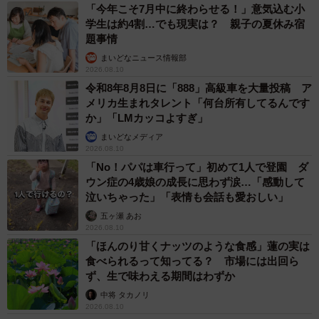
「今年こそ7月中に終わらせる！」意気込む小
学生は約4割…でも現実は？ 親子の夏休み宿
題事情
まいどなニュース情報部
2026.08.10
令和8年8月8日に「888」高級車を大量投稿 ア
メリカ生まれタレント「何台所有してるんです
か」「LMカッコよすぎ」
まいどなメディア
2026.08.10
「No！パパは車行って」初めて1人で登園 ダ
ウン症の4歳娘の成長に思わず涙…「感動して
泣いちゃった」「表情も会話も愛おしい」
五ヶ瀬 あお
2026.08.10
「ほんのり甘くナッツのような食感」蓮の実は
食べられるって知ってる？ 市場には出回ら
ず、生で味わえる期間はわずか
中将 タカノリ
2026.08.10