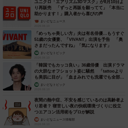
ユニクロ「エアリズム3Dマスク」が8月10日よ
り再販売 「ずっと再販を願ってて」「本当に
助かります！」購入者から喜びの声
まいどなニュース
2026.08.10
「めっちゃ美しい方」夫は有名俳優…もうすぐ
51歳の女優妻、「VIVANT」出演を予告 「奥
さまだったんですね」「気になります」
まいどなトピック
2026.08.10
「韓国でもカッコ良い」36歳俳優 出演ドラマ
の大胆なオフショット姿に騒然 「tattooより
も美肌に目が」「血まみれでも洗濯でも全部か
っこいい」
まいどなトピック
2026.08.10
夜間の熱中症、不安を感じているのは高齢者よ
り若者？ 寝苦しい夜の快眠環境づくりに役立
つエアコン活用術をプロが解説
まいどなニュース情報部
2026.08.10