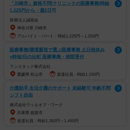
「川崎市」資格不問/クリニックの医療事務/時給
1,225円から・週2日可
医療法人誠嶺会
神奈川県 川崎市
アルバイト・パート：時給1,225円～1,250円
医療事務/環境重視で選ぶ医療事務 土日祝休み
+時短/日の出町 医療事務・病院受付
ランスタッド株式会社
愛媛県 松山市
派遣社員：時給1,150円
画面前方、ベッドの上にいる猫さんのお名まえは「ひな
介護助手 生活介護のサポート 未経験可 年齢不問
た」くんといい、２歳になったマンチカンのキジ白の男の
シフト自由
子です。ひなたくんは今回のお写真で後方に写っていた先
株式会社ウィルオブ・ワーク
住猫のマンチカン、サバ白の「わらび」くんといっしょに
兵庫県 姫路市
暮らしています。またアカウントのタイムラインには飼い
派遣社員：時給1,350円～1,450円
主さんのご実家で飼われているという、サビ猫の女の子