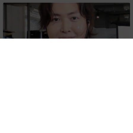
リュウジさん「料理研究家に出来るのはこれくらい」 熊本応
援の姿に「立派な金額」「ありがとう」「頭が上がりません」
まいどなトピック
2026.08.10
ボロボロな外観のかに太郎 名物メニュ−500円
の北海道の料理店が営業再開 90歳初代店主が
接客する日も
中将 タカノリ
2026.08.10