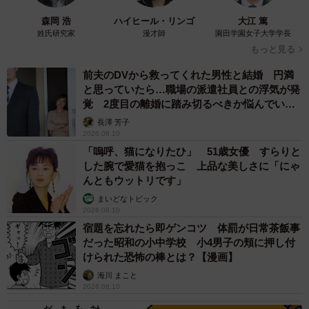
森岡 浩
ハイヒール・リンゴ
大江 篤
――わらびくんの存在には気がついていましたか？
姓氏研究家
漫才師
園田学園女子大学学長
もっと見る
わらびの存在には気付いていましたが、鋭い視線でこちら
前夫のDVから救ってくれた男性と結婚 円満
を見ていたことは写真を撮った後に知りました。
と思っていたら…職場の派遣社員との浮気が発
覚 2度目の離婚に踏み切るべきか悩んでいま
す【夫婦関係修復カウンセラーが解説】
――この後はどんな展開に？
長澤 芳子
2026.08.10
「嗚呼、猫になりたひ」 51歳女優 すらりと
この後、わらびがひなたを退かしてベッドの場所を陣取っ
した腕で愛猫を抱っこ 上品な美しさに「にゃ
ていました（笑）。
んともウットリです」
まいどなトピック
――反響への感想はいかがですか。
2026.08.10
宿題を忘れたら即ゲンコツ 体罰が日常茶飯事
だった昭和の小中学校 小4男子の頬に押し付
「ひなた、うしろ、うしろ！」と言った志村けんさんの「8
けられた恐怖の棒とは？【漫画】
時だよ！全員集合」のネタを変えたコメントが何件かあっ
海川 まこと
て笑わせてもらいました。
2026.08.10