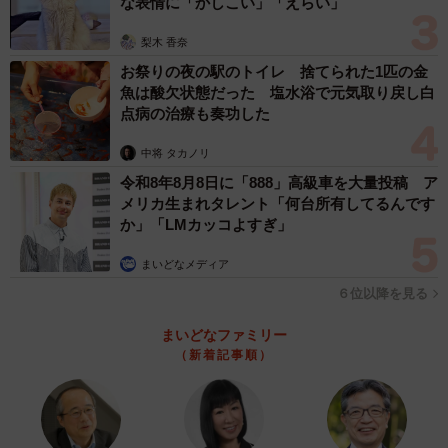
な表情に「かしこい」「えらい」
「いますね」
梨木 香奈
「ひなた君の背後から、わらびお兄さまがこっちを見てい
お祭りの夜の駅のトイレ 捨てられた1匹の金
る…」
魚は酸欠状態だった 塩水浴で元気取り戻し白
「背後に気配を感じるニャ」
点病の治療も奏功した
中将 タカノリ
など、やはり皆さん、画面後方からこちらを見つめるわ
令和8年8月8日に「888」高級車を大量投稿 ア
らびくんの存在が気になるようですが…この後はどうなっ
メリカ生まれタレント「何台所有してるんです
たのでしょうか？飼い主さんにお聞きしました。
か」「LMカッコよすぎ」
この後は…？「わらびがひなたを退かして場所を
まいどなメディア
陣取っていました」
６位以降を見る
――写真のひなたくんは夜、寝る前の飼い主さんのベッド
まいどなファミリー
（新着記事順）
に乗ってきたのでしょうか。
まさにその通りです。ひなたが飼い主の隣に来て寛いでい
たので、その様子を撮影していました。