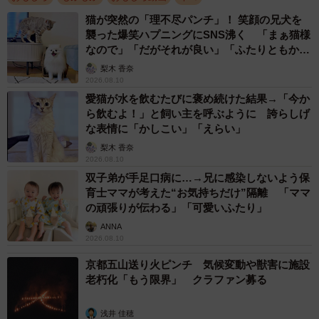
猫が突然の「理不尽パンチ」！ 笑顔の兄犬を
襲った爆笑ハプニングにSNS沸く 「まぁ猫様
なので」「だがそれが良い」「ふたりともかわ
いいね」
梨木 香奈
2026.08.10
2/3
愛猫が水を飲むたびに褒め続けた結果→「今か
こちらが同居猫の、わらびくん（画像提供：しずわらひなたさん）
ら飲むよ！」と飼い主を呼ぶように 誇らしげ
な表情に「かしこい」「えらい」
梨木 香奈
2026.08.10
双子弟が手足口病に…→兄に感染しないよう保
育士ママが考えた“お気持ちだけ”隔離 「ママ
の頑張りが伝わる」「可愛いふたり」
ANNA
2026.08.10
京都五山送り火ピンチ 気候変動や獣害に施設
老朽化「もう限界」 クラファン募る
浅井 佳穂