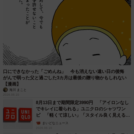
これからの季節、愛猫たちとの過ごし方は…
徐々に涼しくなっていくこれからの季節、愛猫との過ご
し方について飼い主さんは「２匹とも人間と一緒に寝ると
いうよりも、堂々とベッドの真ん中を占拠して寛ぐタイプ
なので、冬でもそれは変わらないと思います。それでもや
っぱり寒くなると、猫達が人間にピタッと寄り添ってきて
くれることが増えるので、今から楽しみにしています」と
話しています。
口にできなかった「ごめんね」 今も消えない遠い日の後悔
がんで弱った父と過ごした3カ月は最後の贈り物かもしれない
【
しずくちゃんとわらびくんとひなたくん情報まとめ
】
【漫画】
Ｘ（Twitter）｜
@shizuwarahinata
海川 まこと
2026.08.10
Instagram｜
@shizuwarahinata
8月13日まで期間限定3990円 「アイロンなし
でキレイに着られる」ユニクロのシャツワン
ピ 「軽くて涼しい」「スタイル良く見える」
の声
まいどなニュース
2026.08.10