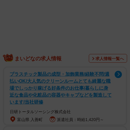
まいどなの求人情報
求人情報一覧へ
1/3
プラスチック製品の成型・加飾業務/経験不問/週
払いOK/大人気のクリーンルームとても綺麗な職
画面右上に注目…！（画像提供：しずわらひなたさん）
場でしっかり稼げる好条件のお仕事/暮らしに身
近な食品や化粧品の容器やキャプなどを製造して
「皆さん、おわかりいただけただろうか？」というひと
います/当社研修
言とともに画像をポストしたのは「しずわらひなた」
日研トータルソーシング株式会社
（@shizuwarahinata）さん（以下、飼い主さん）のアカウ
富山県 入善町
派遣社員：時給1,420円～
ントです。