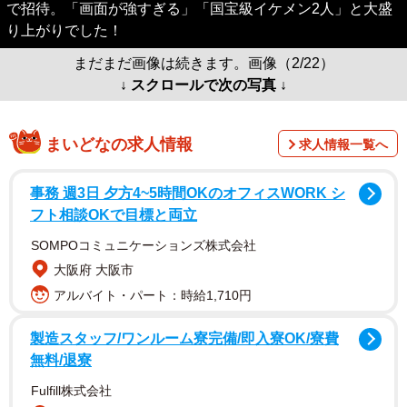
で招待。「画面が強すぎる」「国宝級イケメン2人」と大盛
り上がりでした！
まだまだ画像は続きます。画像（2/22）
↓ スクロールで次の写真 ↓
まいどなの求人情報
求人情報一覧へ
事務 週3日 夕方4~5時間OKのオフィスWORK シ
フト相談OKで目標と両立
SOMPOコミュニケーションズ株式会社
大阪府 大阪市
アルバイト・パート：時給1,710円
製造スタッフ/ワンルーム寮完備/即入寮OK/寮費
無料/退寮
Fulfill株式会社