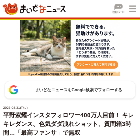
まいどなニュースをGoogle検索でフォローする
2023.08.31(Thu)
平野紫耀インスタフォロワー400万人目前！ キレ
キレダンス、色気ダダ洩れショット、質問箱3時
間…「最高ファンサ」で無双