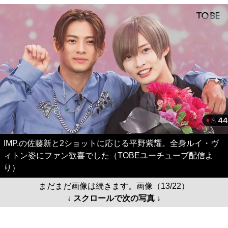
IMP.の佐藤新と2ショットに応じる平野紫耀。全身ルイ・ヴ
ィトン姿にファン歓喜でした（TOBEユーチューブ配信よ
り）
まだまだ画像は続きます。画像（13/22）
↓ スクロールで次の写真 ↓