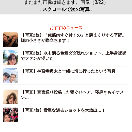
まだまだ画像は続きます。画像（3/22）
↓ スクロールで次の写真 ↓
おすすめニュース
【写真2枚】「俺筋肉すぐ付くの」と腕まくりする平野。
顔の小ささが際立ちます！
【写真2枚】水も滴る色気ダダ洩れショット。上半身裸裸
でファンが湧いた
【写真】神宮寺勇太と一緒に海に行ったという写真
【写真】宣言通り投稿した寝ぐせヘア。寝起きもイケメ
ン…
【写真7枚】貴重な過去ショットを大放出…！