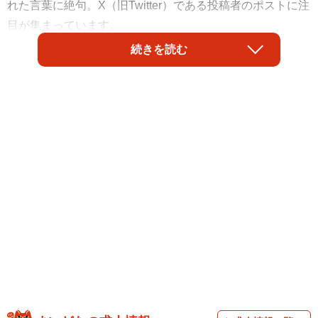
れた言葉に絶句。X（旧Twitter）である投稿者のポストに注
目が集まっています。
続きを読む
投稿者の高橋さん（仮名）は、0歳の子を持つ親。高橋さん
に話しかけてきたのは、赤ちゃんを連れた女性と、その母
親と思しき年配女性でした。話の中で、高橋さんは自身の
子が3月生まれということを明かすと、「可哀想！」「ドン
マイ」と蔑むような口調で言ってきたといいます。