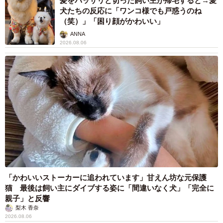
髪をバッサリと切った飼い主が帰宅すると→愛
犬たちの反応に「ワンコ様でも戸惑うのね
（笑）」「困り顔がかわいい」
ANNA
2026.08.06
「かわいいストーカーに追われています」甘えん坊な元保護
猫 最後は飼い主にダイブする姿に「間違いなく犬」「完全に
親子」と反響
梨木 香奈
2026.08.06