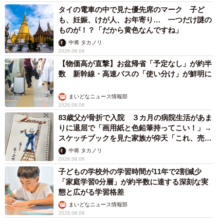
タイの電車の中で見た優先席のマーク 子ど
も、妊娠、けが人、お年寄り… 一つだけ謎の
ものが！？「だから黄色なんですね」
中将 タカノリ
2026.08.06
【物価高が直撃】お盆帰省「予定なし」が約半
数 新幹線・高速バスの「使い分け」が鮮明に
まいどなニュース情報部
2026.08.06
83歳父が骨折で入院 ３カ月の病院生活があま
りに退屈で「画用紙と色鉛筆持ってこい！」→
スケッチブックを見た家族が仰天「これ、売れ
ますよ…」
中将 タカノリ
2026.08.06
子どもの学校外の学習時間が11年で2割減少
「家庭学習0分層」が約半数に達する深刻な実
態と広がる学習格差
まいどなニュース情報部
2026.08.06