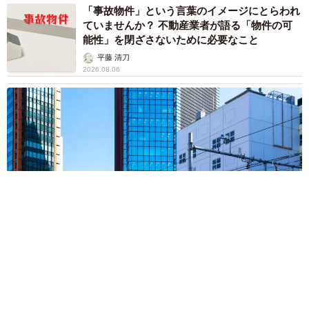
「事故物件」という言葉のイメージにとらわれ
ていませんか？ 不動産業者が語る「物件の可
能性」を閉ざさないために必要なこと
平藤 清刀
2026.08.06
東京・千代田区の中央線高架に心ない落書き 歴史ある昌平橋
架道橋の被害に怒りの声 「何も分かってないし、センスも古
い」「罰則強化して」
中将 タカノリ