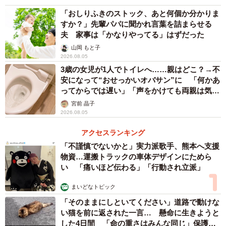
「おしりふきのストック、あと何個か分かりま
すか？」先輩パパに聞かれ言葉を詰まらせる
さらに、「親が心配するならともかく、その他の人が口を
夫 家事は「かなりやってる」はずだった
出すことではないと強く思います。3月生まれの方も、3月
山岡 もと子
生まれのお子さんを持つ親も、そんな偏見に負けず、めい
2026.08.05
っぱい幸せに人生を歩んでいきましょう！という気持ちで
3歳の女児が1人でトイレへ……親はどこ？→不
安になって“おせっかいオバサン”に 「何かあ
す」と語りました。
ってからでは遅い」「声をかけても両親は気づ
かぬまま」
宮前 晶子
高橋さんの投稿には、「わたし3月生まれだけど大変な思い
2026.08.05
したことないよ」「子どもが3月生まれで、同じようなこと
アクセスランキング
をよく言われた」「デリカシーなさすぎでしょ」「頑張っ
「不謹慎でないかと」実力派歌手、熊本へ支援
て生まれてきたいのちに対して、産んだ方に対して失礼」
物資…運搬トラックの車体デザインにためら
など、さまざまな言葉が投稿されています。
い 「痛いほど伝わる」「行動され立派」
まいどなトピック
「そのままにしといてください」道路で動けな
い猫を前に返された一言… 懸命に生きようと
した4日間 「命の重さはみんな同じ」保護団