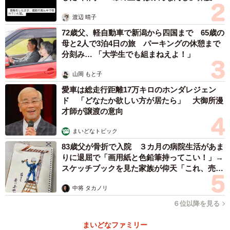
体代表の訴え
渡辺 晴子
72歳父、軽自動車で新潟から四国まで 65歳の
母と2人で3泊4日の旅 パーキングの休憩まで
分刻み… 「大学生でも組まねえよ！」
山岡 もと子
愛車は総走行距離17万キロのホンダレジェン
ド 「どなたか欲しい方が居たら」 大御所漫
才師が譲渡の意向
まいどなトピック
83歳父が骨折で入院 ３カ月の病院生活があま
りに退屈で「画用紙と色鉛筆持ってこい！」→
スケッチブックを見た家族が仰天「これ、売れ
ますよ…」
中将 タカノリ
６位以降を見る
まいどなファミリー