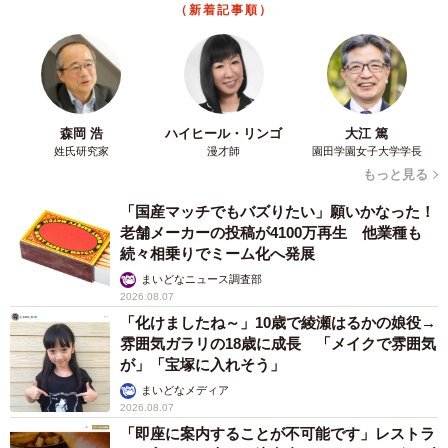
（新着記事順）
森岡 浩
ハイヒール・リンゴ
大江 篤
姓氏研究家
漫才師
園田学園女子大学学長
もっと見る
「国産マッチでもバズりたい」願いかなった！
老舗メーカーの投稿が4100万再生 他業種も
続々相乗りでミーム化へ発展
まいどなニュース調査部
2026.08.07
「化けましたね～」10歳で綾瀬はるかの娘役→
雰囲気ガラリの18歳に成長 「メイクで雰囲気
が」「宝塚に入れそう」
まいどなメディア
2026.08.07
「即座に案内することが不可能です」レストラ