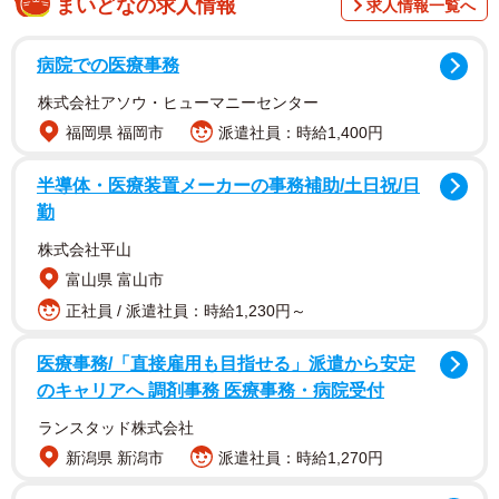
まいどなの求人情報
求人情報一覧へ
病院での医療事務
初対面の他人から、いきなりそのような言葉をかけられた
株式会社アソウ・ヒューマニーセンター
高橋さんは驚きと不快感を感じ、Xに思いを吐露。数千件の
福岡県 福岡市
派遣社員：時給1,400円
いいねがつき、大きな反響を呼んでいます。高橋さんに話
を伺いました。
半導体・医療装置メーカーの事務補助/土日祝/日
勤
高橋さんが女性2人と出会ったのは、地元で開催された小さ
株式会社平山
なお祭り。年配の女性の方に声をかけられたそうで、高橋
富山県 富山市
さんは「『うちの孫も同じくらいなのよ！』と、初対面な
正社員 / 派遣社員：時給1,230円～
のにたくさん話しかけてくれるなぁとは思いましたが、田
舎によくいる気さくなおばあちゃんという印象でした」と
医療事務/「直接雇用も目指せる」派遣から安定
のキャリアへ 調剤事務 医療事務・病院受付
振り返ります。
ランスタッド株式会社
その後、年配女性の娘と思しき女性が赤ちゃんを連れてや
新潟県 新潟市
派遣社員：時給1,270円
ってきて、高橋さんと互いの子どもの話になったそう。