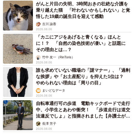
がんと片目の失明、3時間おきの壮絶な介護を
乗り越えた猫 「叶わないかもしれない」と覚
悟した19歳の誕生日を迎えて感動
古川 諭香
2026.08.06
「カニにアジをあげると青くなる」ほんと
に！？ 「自然の染色技術が凄い」と話題に
その理由とは…？
竹中 友一（RinToris）
2026.08.06
誰も求めていない職場の「謎マナー」、「過剰
な挨拶」や「お土産配り」を抑えた1位は？
やめられない理由は「周りの目」
まいどなデータ
2026.08.06
自転車通行可の歩道 電動キックボードで走行
中、小学生とあわや衝突！ 「歩道走行は道交
法違反でしょ」と指摘されました【弁護士が解
説】
長澤 芳子
2026.08.06