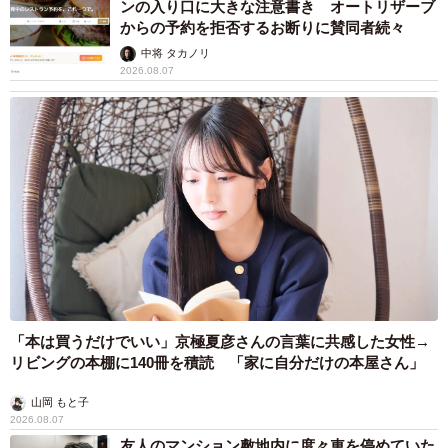
ンの入り口に大きな注意書き オートリザーブ
からの予約を拒否するお断りに賛同者続々
中将 タカノリ
2026.08.07
「本は買うだけでいい」京極夏彦さんの言葉に共感した女性→
リビングの本棚に140冊を積読 「家に自分だけの本屋さん」
山岡 もと子
2026.08.07
友人のマンション敷地内に度々車を停めていた