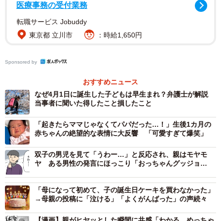
医療事務の受付業務
「生まれ月を聞かれたので、3月だと答えました。その後、
『3月生まれ？可哀想！ドンマイ！』『あと少し待てば50万
転職サービス Jobuddy
円貰えたのに！』と（赤ちゃんを連れている）母親に言わ
東京都 立川市
：時給1,650円
れました。出産育児一時金が今年の4月から50万円に増額し
たことを指しているのだと思います」（高橋さん）
Sponsored by
おすすめニュース
驚きと不快感を感じつつも、高橋さんは「4月半ばが予定日
なぜ4月1日に誕生した子どもは早生まれ？弁護士が解説
でしたが、切迫早産で3ヶ月近く入院したあと、3月に生ま
当事者に聞いた得したこと損したこと
れました。健康に生まれてきてくれたので何よりです」と
「起きたらママじゃなくてパパだった…！」生後1カ月の
努めて穏やかに返答。その後も2人の女性は「お金に勝るも
赤ちゃんの絶望的な表情に大反響 「可愛すぎて爆笑」
のないですよね！」「3月生まれは何かと遅くて苦労するよ
双子の男児を見て「うわー…」と反応され、親はモヤモ
ね」「保育園に入れるのも難しい」と続けます。耐えかね
ヤ ある男性の発言にほっこり「おっちゃんグッジョ
た高橋さんは少し話をして、お祭り会場を後にしました。
ブ！」
「母になって初めて、子の誕生日ケーキを買わなかった」
「どれほど失礼な発言だったか、こちらは言われてどれほ
→母親の投稿に「泣ける」「よくがんばった」の声続々
ど不快だったか、もっと強くその場で言えば良かったと後
【漫画】親がヒヤッとした瞬間に共感「わかる、めっちゃ