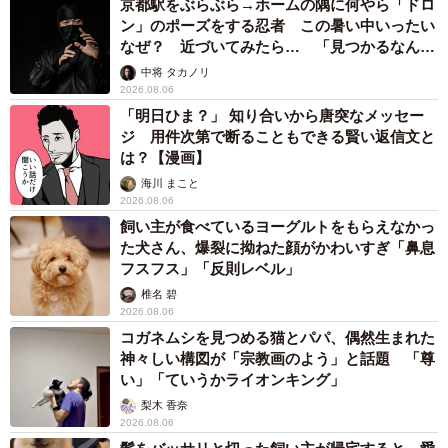
京都駅をぶらぶら→ホームの隅に何やら「ドロ
ン」のポーズをする忍者 この暑い中いったい
なぜ？ 近づいてみたら… 「見つかるなんて
未熟」
中将 タカノリ
2026.08.06
「明日ひま？」 知り合いから唐突なメッセー
ジ 用件次第で断ることもできる賢い返信文と
は？【漫画】
海川 まこと
2026.08.06
飼い主が食べているヨーグルトをもらえなかっ
た犬さん、爆裂に拗ねた顔がかわいすぎ「鼻息
フスフス」「反則レベル」
椎名 碧
2026.08.06
コガネムシを見つめる猫とパパ、偶然生まれた
神々しい構図が「宗教画のよう」と話題 「尊
い」「ていうかライオンキング」
梨木 香奈
2026.08.06