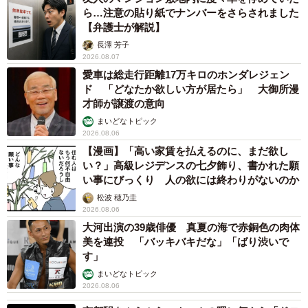
ら…注意の貼り紙でナンバーをさらされました
【弁護士が解説】
長澤 芳子
2026.08.07
愛車は総走行距離17万キロのホンダレジェン
ド 「どなたか欲しい方が居たら」 大御所漫
才師が譲渡の意向
まいどなトピック
2026.08.06
【漫画】「高い家賃を払えるのに、まだ欲し
い？」高級レジデンスの七夕飾り、書かれた願
い事にびっくり 人の欲には終わりがないのか
松波 穂乃圭
2026.08.06
大河出演の39歳俳優 真夏の海で赤銅色の肉体
美を連投 「バッキバキだな」「ばり渋いで
す」
まいどなトピック
2026.08.06