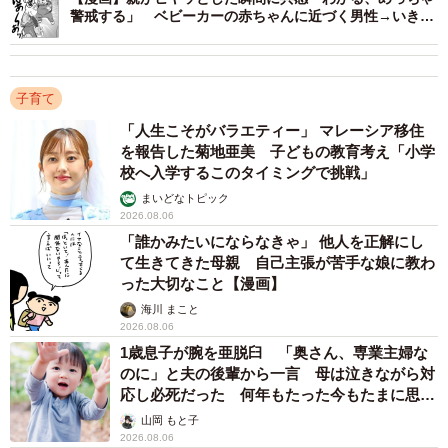
悔しました」と高橋さん。Xにこの出来事を投稿したとこ
警戒する」 ベビーカーの赤ちゃんに近づく男性→いきな
ろ、高橋さんのお子さんと同じく3月生まれのユーザーから
り「わぁ！！」
コメントが相次ぎ、大きな反響を呼びました。
子育て
また高橋さんと同じく、自身の子どもが3月生まれであり、
「人生こそがバラエティー」 マレーシア移住
同様の言葉をかけられた人からのコメントも多く届いたそ
を報告した菊地亜美 子どもの教育考え「小学
うで、高橋さんは「どの方も生まれ月による差なんて心配
校へ入学するこのタイミングで挑戦」
いらないですよと優しい言葉をかけてくださいました」と
まいどなトピック
2026.08.06
語ります。
「誰かみたいにならなきゃ」 他人を正解にし
て生きてきた母親 自己主張が苦手な娘に教わ
3月生まれの子は同学年の4月生まれの子達とほぼ1年の差に
った大切なこと【漫画】
なり、発育発達の面で差が生まれてしまうことも。そのほ
海川 まこと
2026.08.06
か保育園の問題など、親として心配な面はあるとしつつ
1歳息子が腕を亜脱臼 「奥さん、専業主婦な
も、「成長とともに生まれ月による差は縮まります。遺伝
のに」と夫の後輩から一言 母は泣きながら対
や環境、その子の個性など、他のさまざまな要因によって
応し必死だった 何年もたった今もたまに思い
出し…
子どもは育っていきます（制度等に関しては、差がなくな
山岡 もと子
2026.08.06
るよう国で動いてもらいたいですが……）」と高橋さん。