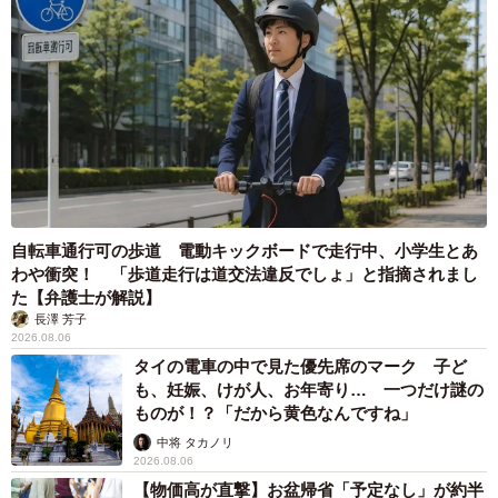
自転車通行可の歩道 電動キックボードで走行中、小学生とあ
わや衝突！ 「歩道走行は道交法違反でしょ」と指摘されまし
た【弁護士が解説】
長澤 芳子
2026.08.06
タイの電車の中で見た優先席のマーク 子ど
も、妊娠、けが人、お年寄り… 一つだけ謎の
ものが！？「だから黄色なんですね」
中将 タカノリ
2026.08.06
【物価高が直撃】お盆帰省「予定なし」が約半