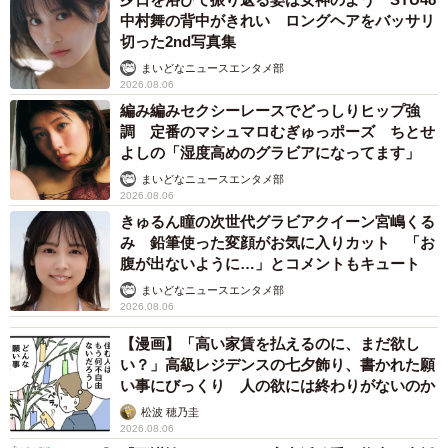
します。
中村舞の背中がきれい ロングヘアをバッサリ
切った2nd写真集
ドラム式洗濯乾燥機の閉じ込め防止には100均のいたずら防
まいどなニュースエンタメ部
2026.08.06
止引き出しストッパー。万一中に入ってもドア開けると挟
編み編みセクシーレースでどっしりヒップ強
まるので閉まらない仕組み。幼児の頃は1本だったけど、今
調 定番のマシュマロむぎゅっポーズ ちとせ
は器用になって来たので2本。普段の洗濯時も大して不便じ
よしの「湿度高めのグラビアになってます」
ゃないよ。
まいどなニュースエンタメ部
2026.08.06
ネットの叡智の安全情報は何度も再掲！！
きゅるん瞳の次世代グラビアクイーン宮嶋くる
https://t.co/Khkd2eENq4
pic.twitter.com/e9xl2D93r9
み 鉛筆使った変顔がお気に入りカット 「お
腹が出ないように…」とコメントもキュート
— 肉球せんせい🐾皮膚科専門医/イラストレーター/MD,PhD
まいどなニュースエンタメ部
(@29Qsensei)
July 4, 2023
2026.08.06
この方法に、リプ欄には「今体力おばけの5歳がいるので
【漫画】「高い家賃を払えるのに、まだ欲し
い？」高級レジデンスの七夕飾り、書かれた願
真似させていただきます」「これは賢い」と１.４万を超え
い事にびっくり 人の欲には終わりがないのか
る“いいね”がつく話題になりました。
松波 穂乃圭
2026.08.06
洗濯機には「チャイルドロック」機能がついているもの