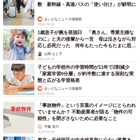
数 新幹線・高速バスの「使い分け」が鮮明に
まいどなニュース情報部
2026.08.06
1歳息子が腕を亜脱臼 「奥さん、専業主婦な
のに」と夫の後輩から一言 母は泣きながら対
応し必死だった 何年もたった今もたまに思い
出し…
山岡 もと子
2026.08.06
子どもの学校外の学習時間が11年で2割減少
「家庭学習0分層」が約半数に達する深刻な実
態と広がる学習格差
まいどなニュース情報部
2026.08.06
「事故物件」という言葉のイメージにとらわれ
ていませんか？ 不動産業者が語る「物件の可
能性」を閉ざさないために必要なこと
平藤 清刀
2026.08.06
東京・千代田区の中央線高架に心ない落書き