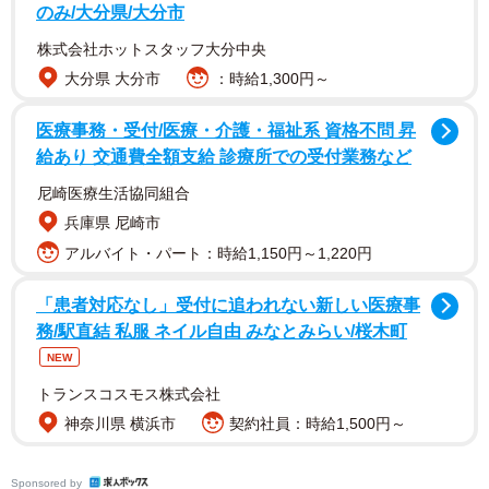
のみ/大分県/大分市
株式会社ホットスタッフ大分中央
大分県 大分市
：時給1,300円～
医療事務・受付/医療・介護・福祉系 資格不問 昇
給あり 交通費全額支給 診療所での受付業務など
尼崎医療生活協同組合
兵庫県 尼崎市
「ドラム式洗濯乾燥機の閉じ込め防止には100均のいたずら
アルバイト・パート：時給1,150円～1,220円
防止引き出しストッパー。万一中に入ってもドア開けると
挟まるので閉まらない仕組み。幼児の頃は1本だったけど、
「患者対応なし」受付に追われない新しい医療事
今は器用になって来たので2本。普段の洗濯時も大して不便
務/駅直結 私服 ネイル自由 みなとみらい/桜木町
じゃないよ。
NEW
ネットの叡智の安全情報は何度も再掲！！」
トランスコスモス株式会社
神奈川県 横浜市
契約社員：時給1,500円～
というコメントとともに写真をツイートしたのは、５歳の
男の子を育てる「肉球せんせい🐾皮膚科専門医/イラストレ
Sponsored by