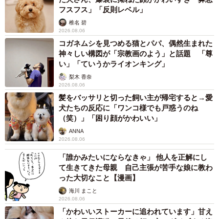
フスフス」「反則レベル」
椎名 碧
2026.08.06
コガネムシを見つめる猫とパパ、偶然生まれた
神々しい構図が「宗教画のよう」と話題 「尊
い」「ていうかライオンキング」
梨木 香奈
2026.08.06
髪をバッサリと切った飼い主が帰宅すると→愛
犬たちの反応に「ワンコ様でも戸惑うのね
（笑）」「困り顔がかわいい」
ANNA
2026.08.06
「誰かみたいにならなきゃ」 他人を正解にし
て生きてきた母親 自己主張が苦手な娘に教わ
った大切なこと【漫画】
海川 まこと
2026.08.06
「かわいいストーカーに追われています」甘え