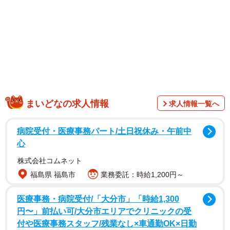
まいどなの求人情報
求人情報一覧へ
病院受付・医療事務パート/土日祝休み・午前中
心
1/2
株式会社コムネット
引き出しなどのイタズラ防止ベビーガードを、扉の内側に垂らしておき
福島県 福島市
業務委託：時給1,200円～
ます（提供：肉球せんせいさん）
医療事務・病院受付/「大分市」「時給1,300
円〜」前払い可/大分市エリアでクリニックの受
付や医療事務スタッフ/残業なし×車通勤OK×日勤