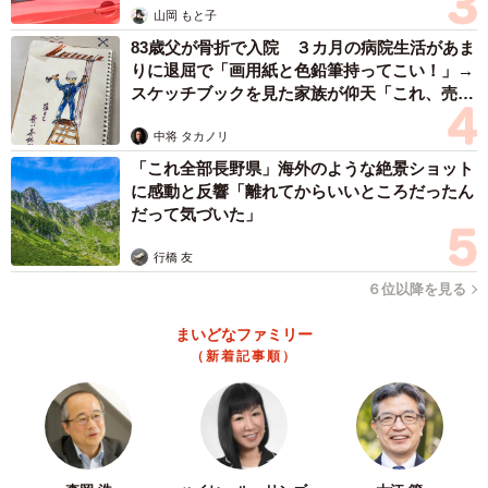
山岡 もと子
０分の間の事故を、ベビーガードが防いでくれそうです
83歳父が骨折で入院 ３カ月の病院生活があま
ね。
りに退屈で「画用紙と色鉛筆持ってこい！」→
スケッチブックを見た家族が仰天「これ、売れ
もちろん、言葉が理解できるようになってきたら、中に
ますよ…」
は絶対に入らないことを伝えることも大切になります。
中将 タカノリ
「これ全部長野県」海外のような絶景ショット
に感動と反響「離れてからいいところだったん
肉球せんせいさんは、猫も飼っているので「中に入って
だって気づいた」
閉まってしまうと、息ができなくて死んじゃうからね。自
分や動物を絶対に中に入れないように」と、日々の説明を
行橋 友
欠かさないようにしています。
６位以降を見る
まいどなファミリー
また、ベビーガードがあっても、
（新着記事順）
「うちこれやっても既に突破されてるからチャイルドロッ
ク以外意味を成さない。賢い子は開けます」
「癇癪息子、このストッパーの強力な両面テープも引きち
ぎってストッパー壊したんだよね、、」