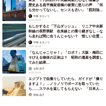
歴史ある昌平橋架道橋の被害に怒りの声 「何
も分かってないし、センスも古い」「罰則強化
して」
中将 タカノリ
2026.08.06
もしかすると「下山ダッシュ」 リニア中央新
幹線の長野県駅 在来線との乗り継ぎなし→な
ら走れば間に合うんじゃない？ 惜しい位置関
係が反響
中将 タカノリ
2026.08.06
「なんじゃこりゃ！」「ロボ？」大阪・梅田に
そびえる物体の正体は？ 昭和の遺産を調査し
てみた結果…
太田 浩子
2026.08.06
エジプトで自撮りしていたら、ガイドが「撮り
ますよ！」→ノリノリでポーズを取っていた
ら……スマホを返してもらえない 「日本人は
カモ代表かも」「私は6時間で3万円払った」
宮前 晶子
2026.08.06