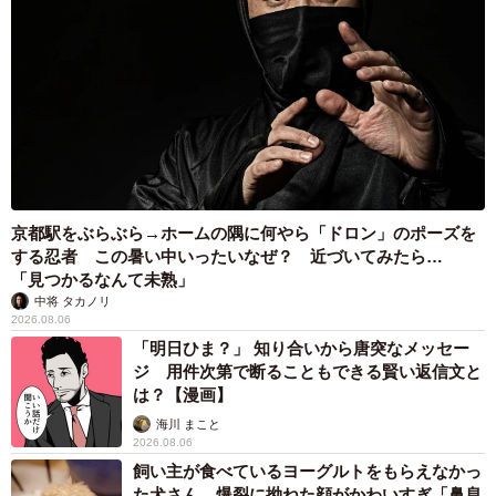
洗濯機側の対策として、閉じ込められてしまった場合に
中から開けられる「閉じ込め防止機能」が付いた機種もあ
りますが、開け方が理解できない幼児や、入った時の体勢
によって役に立たないこともありそうです。より安全な洗
濯機の開発を望みつつ、肉球せんせいさんのように複数の
対策をしておくとよいのではないでしょうか。
京都駅をぶらぶら→ホームの隅に何やら「ドロン」のポーズを
■消費者庁「Vol.596 ドラム式洗濯乾燥機内の閉じ込め事故
する忍者 この暑い中いったいなぜ？ 近づいてみたら…
に注意!」
「見つかるなんて未熟」
中将 タカノリ
https://www.caa.go.jp/policies/policy/consumer_safety/child/
2026.08.06
project_001/mail/20220708/
「明日ひま？」 知り合いから唐突なメッセー
ジ 用件次第で断ることもできる賢い返信文と
■「肉球せんせい＠イラスト育児漫画」（Instagram）
は？【漫画】
https://www.instagram.com/comic29qsensei/
海川 まこと
2026.08.06
飼い主が食べているヨーグルトをもらえなかっ
た犬さん、爆裂に拗ねた顔がかわいすぎ「鼻息