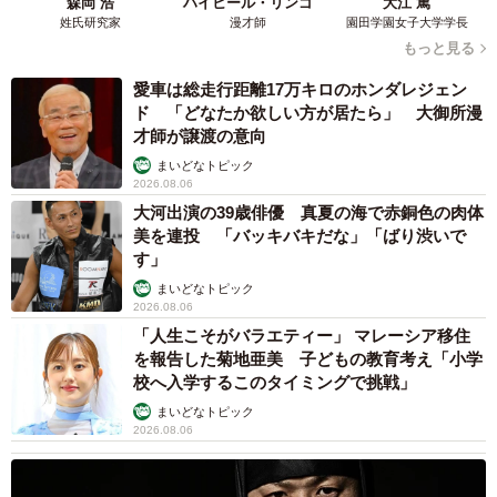
森岡 浩
ハイヒール・リンゴ
大江 篤
というコメントがありますから、ベビーガードがあれば絶
姓氏研究家
漫才師
園田学園女子大学学長
対に安全ということではないことも理解しておきたいです
もっと見る
ね。
愛車は総走行距離17万キロのホンダレジェン
ド 「どなたか欲しい方が居たら」 大御所漫
「ツイートが話題になったことで、閉じ込めの危険性が知
才師が譲渡の意向
られたのはとても良かったと思います。もちろん、これだ
まいどなトピック
2026.08.06
けで100％安全とは言えませんし、常日頃からの説明もして
大河出演の39歳俳優 真夏の海で赤銅色の肉体
います。しかし伝えていても興味や遊びたい心がまさって
美を連投 「バッキバキだな」「ばり渋いで
しまうのが子供です。洗濯機のチャイルドロック機能は、
す」
反応が遅かったりオートではなかったり洗濯後の30分は開
まいどなトピック
2026.08.06
けた方が良かったりなど、実用に耐えうるものが少ないと
「人生こそがバラエティー」 マレーシア移住
感じます。この方法はシンプルながら、手間なくできる対
を報告した菊地亜美 子どもの教育考え「小学
策の一つとして有効だと思います。できれば各家庭で個別
校へ入学するこのタイミングで挑戦」
に対応せずに済むようメーカーさん側の工夫の一つとして
まいどなトピック
2026.08.06
も検討して頂けたら良いのかなとも思います」と肉球せん
せいさん。