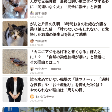
ん坊な元保護猫 最後は飼い主にダイブする姿
に「間違いなく犬」「完全に親子」と反響
梨木 香奈
2026.08.06
がんと片目の失明、3時間おきの壮絶な介護を
乗り越えた猫 「叶わないかもしれない」と覚
悟した19歳の誕生日を迎えて感動
古川 諭香
2026.08.06
「カニにアジをあげると青くなる」ほんと
に！？ 「自然の染色技術が凄い」と話題に
その理由とは…？
竹中 友一（RinToris）
2026.08.06
誰も求めていない職場の「謎マナー」、「過剰
な挨拶」や「お土産配り」を抑えた1位は？
やめられない理由は「周りの目」
まいどなデータ
2026.08.06