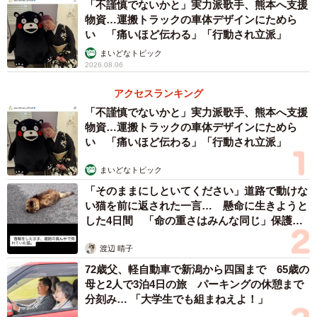
「不謹慎でないかと」実力派歌手、熊本へ支援
もあります。これは、電源が入っていなくても扉が開かな
物資…運搬トラックの車体デザインにためら
い 「痛いほど伝わる」「行動され立派」
くなる機能です。洗濯をしていないときはチャイルドロッ
まいどなトピック
クをしておくことで、子どもが扉を開けて中に入ることが
2026.08.06
できないようにするものですが…。
アクセスランキング
「不謹慎でないかと」実力派歌手、熊本へ支援
「チャイルドロックは絶対ヒューマンエラーで掛け忘れる
物資…運搬トラックの車体デザインにためら
恐れめっちゃ高い」
い 「痛いほど伝わる」「行動され立派」
「チャイルドロック機能だと何秒押し続けるとかで面倒だ
まいどなトピック
ったり忘れたりとかあるもんな」
「そのままにしといてください」道路で動けな
い猫を前に返された一言… 懸命に生きようと
などという声があります。もしもチャイルドロックを忘れ
した4日間 「命の重さはみんな同じ」保護団
てしまっても、引き出し用のベビーガードがあれば閉じ込
体代表の訴え
渡辺 晴子
められることを防ぐことができそうです。また、洗濯庫内
72歳父、軽自動車で新潟から四国まで 65歳の
のカビの発生をおさえるため、洗濯後３０分は扉を開けて
母と2人で3泊4日の旅 パーキングの休憩まで
おき、そのあと扉を閉めてからチャイルドロックをする方
分刻み… 「大学生でも組まねえよ！」
が良いと言われています。その場合も、扉が開いている３