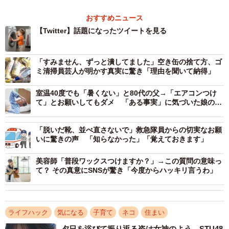
ーター/MD,PhD（
@29Qsensei
）」さんです。
おすすめニュース
【Twitter】話題になったツイートを見る
その方法は、子どもが引き出しや扉を開けてしまわない
ようにするベビーガードを、洗濯機本体に貼り付けて、扉
「すみません、ずっと潰してました」空き缶の捨て方、ゴ
の内側に垂らしておくというもの。扉を閉めようとする
ミ清掃員芸人が明かす真実に驚き「理由を聞いて納得」
と、ガードが挟まって閉まらず、もしも中に入ってベビー
ガードを扉の外に出そうとしても２本とも出すには知恵が
室温40度でも「暑くない」と80代の父→「エアコンつけ
て」とお願いしてもダメ 「ある事実」に気づいた娘の熱
必要になります。
中症対策が大成功
「脱いだ靴、並べ直さないで」救急隊員からの切実なお願
肉球せんせいさんは、息子さんが４歳のときにこの方法
いに驚きの声 「知らなかった」「覚えておきます」
をネットで知り、右側のベビーガードを取り付けていまし
美容師「普段ワックスつけますか？」→この質問の意味っ
たが、安全のために最近２本に増やしたそうです。「もち
て？ その真意にSNSが驚き「今度からハッキリ言うわ」
ろんそれでも万一があるかもしれませんが、少なくとも時
間は稼げると思いますし、子供は飽きっぽいですからそう
こうしているうちに諦めるかもしれません。実際の使い勝
ライフハック
気になる
子育て
ネコ
住まい
手も考えると２つがちょうど良いのではと思います」と話
夕日を浴びて振り返る姿は女神のよう STU48