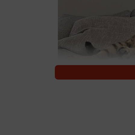
あざと
無邪気な天使