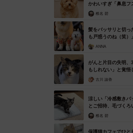
えしたいと思っていた。夫は猫を飼
かわいすぎ「鼻息フ
くさんプレゼンした。お願いし続け
椎名 碧
「2月21日にお迎えに行きました。
く近寄ってきてくれました。無邪気
髪をバッサリと切っ
も戸惑うのね（笑）
坂本さんはうにが大好きなので、う
ANNA
365日「可愛い」と言ってしま
がんと片目の失明、
もしれない」と覚悟
古川 諭香
涼しい「冷感敷きパ
とご招待、毛づくろ
椎名 碧
保護猫カフェでひと