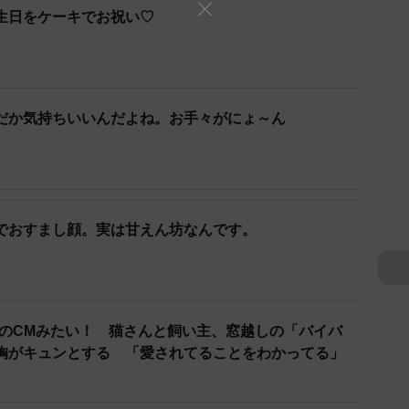
生日をケーキでお祝い♡
だか気持ちいいんだよね。お手々がにょ～ん
3/6
目が可愛い＝uni.0221さん提供
んは、インスタに投稿されていたうにちゃんの里親募集の
でおすまし顔。実は甘えん坊なんです。
族に迎えたい！と思った。一目惚れしたという。生後3
海のCMみたい！ 猫さんと飼い主、窓越しの「バイバ
胸がキュンとする 「愛されてることをわかってる」