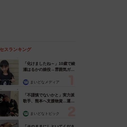
セスランキング
「化けましたね～」10歳で綾
瀬はるかの娘役→雰囲気ガラ
リの18歳に成長 「メイクで
雰囲気が」「宝塚に入れそ
まいどなメディア
う」
「不謹慎でないかと」実力派
歌手、熊本へ支援物資…運搬
トラックの車体デザインにた
めらい 「痛いほど伝わる」
まいどなトピック
「行動され立派」
「そのままにしといてくださ