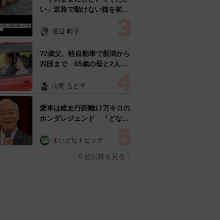
い」道路で動けない猫を前に
返された一言… 懸命に生き
ようとした4日間 「命の重
渡辺 晴子
さはみんな同じ」保護団体代
表の訴え
72歳父、軽自動車で新潟から
四国まで 65歳の母と2人で
3泊4日の旅 パーキングの休
憩まで分刻み… 「大学生で
山岡 もと子
も組まねえよ！」
愛車は総走行距離17万キロの
ホンダレジェンド 「どなた
か欲しい方が居たら」 大御
所漫才師が譲渡の意向
まいどなトピック
６位以降を見る