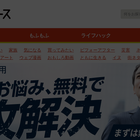
もふもふ
ライフハック
い
家族
気になる
買ってみたい
ビフォーアフター
災害
アート
ウェブ漫画
おもしろ動画
ともに生きる
イヌ
街ネ