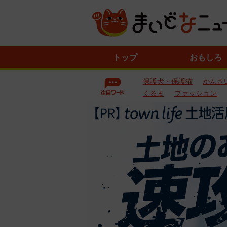
ニ
トップ
おもしろ
ュ
ー
保護犬・保護猫
かんさ
ス
一
くるま
ファッション
覧