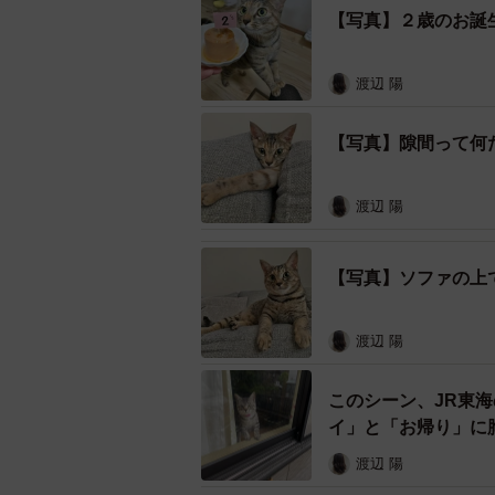
【写真】２歳のお誕
渡辺 陽
【写真】隙間って何
渡辺 陽
まん丸お目
2021年2月、滋賀県に住む坂本さ
【写真】ソファの上
写真を見て、どうしてもこの子を家
ヶ月くらいになっていた。
渡辺 陽
このシーン、JR東
イ」と「お帰り」に
渡辺 陽