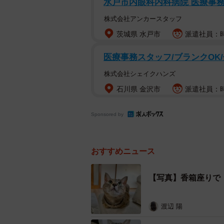
水戸市内眼科内科病院 医療事務の
株式会社アンカースタッフ
うにちゃん（2歳・メス）は、福井
茨城県 水戸市
派遣社員：時
主が決まったが、うにちゃんだけな
人が預かることになったという。
医療事務スタッフ/ブランクOK
株式会社シェイクハンズ
石川県 金沢市
派遣社員：時給
Sponsored by
おすすめニュース
【写真】香箱座りで
渡辺 陽