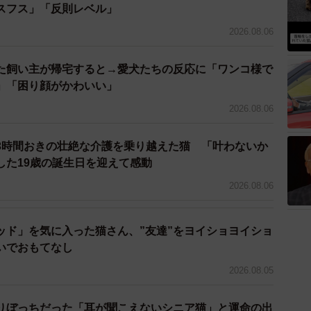
ったことがなかったので、坂本さんは猫のいる生活をた
スフス」「反則レベル」
たら、やがて夫は折れてくれたという。
2026.08.06
初対面は写真よりも小さくて可愛くて、警戒することな
なうにに一瞬にして心奪われました」
た飼い主が帰宅すると→愛犬たちの反応に「ワンコ様で
」「困り顔がかわいい」
にちゃんという名前にしたそうだ
2026.08.06
う
3時間おきの壮絶な介護を乗り越えた猫 「叶わないか
した19歳の誕生日を迎えて感動
2026.08.06
ッド」を気に入った猫さん、”友達”をヨイショヨイショ
いでおもてなし
2026.08.05
りぼっちだった「耳が聞こえないシニア猫」と運命の出