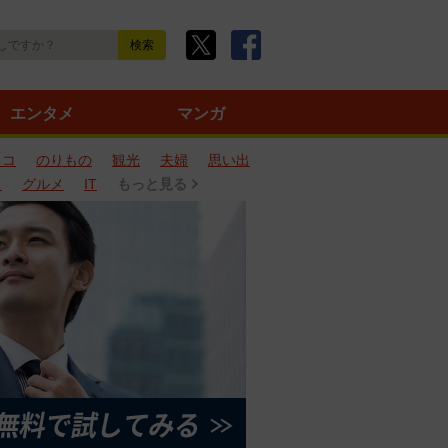
エンタメ
マンガ
ネコ
のりもの
観光
夫婦
思い出
タ
グルメ
IT
もっと見る