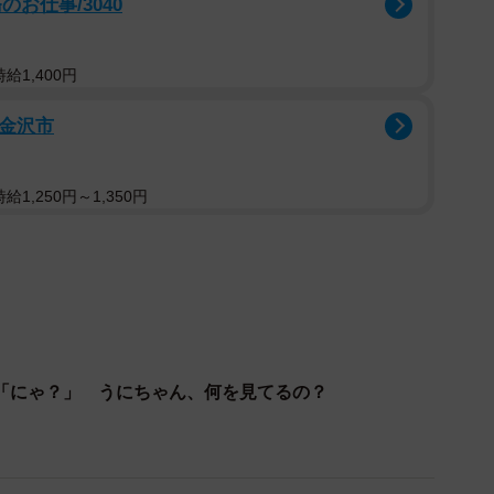
お仕事/3040
県動物愛護センターで保護されていた。他の兄弟は飼い
給1,400円
かなか決まらなかった。そこで、ミルクボランティアの
/金沢市
1,250円～1,350円
「にゃ？」 うにちゃん、何を見てるの？