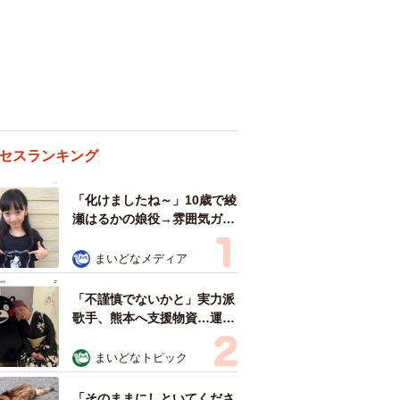
セスランキング
「化けましたね～」10歳で綾
瀬はるかの娘役→雰囲気ガラ
リの18歳に成長 「メイクで
雰囲気が」「宝塚に入れそ
まいどなメディア
う」
「不謹慎でないかと」実力派
歌手、熊本へ支援物資…運搬
トラックの車体デザインにた
めらい 「痛いほど伝わる」
まいどなトピック
「行動され立派」
「そのままにしといてくださ