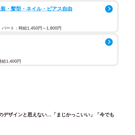
服装・髪型・ネイル・ピアス自由
パート：時給1,450円～1,800円
2/7
年式）＝たきシーさん（@foooooooooochan）提供
給1,400円
スのイメージが強いですが、2002年までは国内向けの
ビークロス 175 LIMITED EDITION（いちなな
997年に日本カー･オブ･ザ･イヤー特別賞を受賞した
ークロスの開発コード「175」にちなみ175台限定と
前のデザインと思えない…「まじかっこいい」「今でも
本での販売を終了したため、若いスタッフが知らなかった