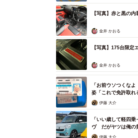
【写真】赤と黒の内
金井 かおる
【写真】175台限定
金井 かおる
「お前ウソつくなよ
姿「これで免許取れ
伊藤 大介
「いい歳して軽四乗
ヴ だがヤツは俺の
いい」
伊藤 大介