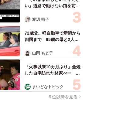
い」道路で動けない猫を前に
返された一言… 懸命に生き
ようとした4日間 「命の重
渡辺 晴子
さはみんな同じ」保護団体代
表の訴え
72歳父、軽自動車で新潟から
四国まで 65歳の母と2人で
3泊4日の旅 パーキングの休
憩まで分刻み… 「大学生で
山岡 もと子
も組まねえよ！」
「火事以来10カ月ぶり」全焼
した自宅訪れた林家ぺー 内
装も壁も取り払われスケルト
ン状態の部屋に呆然
まいどなトピック
６位以降を見る