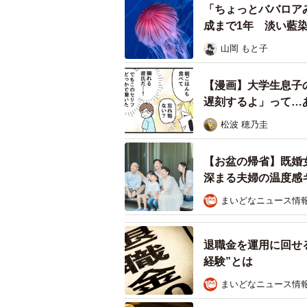
「ちょっとババロア
成まで1年 淡い藍
山岡 もと子
【漫画】大学生息子
遅刻するよ」って…
松波 穂乃圭
【お盆の帰省】既婚
深まる夫婦の温度感
まいどなニュース情
退職金を運用に回せ
経験”とは
たきシーさんお気に入りの1枚
まいどなニュース情