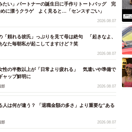
みたい」パートナーの誕生日に手作りトートバッグ 完
染めに漂うクラゲ よく見ると…「センスすごい」
2026.08.07
の「頼れる彼氏」っぷりを見て母は絶句 「起きなよ、
あなた毎朝私が起こしてますけど？笑
2026.08.07
女性の半数以上が「日常より疲れる」 気遣いや準備で
ギャップ鮮明に
報部
2026.08.07
る人は何が違う？ 「退職金額の多さ」より重要な“ある
4/7
＝たきシーさん（@foooooooooochan）提供
報部
2026.08.07