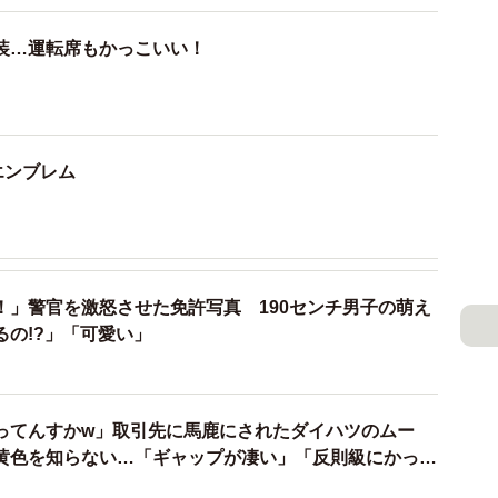
装…運転席もかっこいい！
エンブレム
！」警官を激怒させた免許写真 190センチ男子の萌え
るの!?」「可愛い」
ってんすかw」取引先に馬鹿にされたダイハツのムー
黄色を知らない…「ギャップが凄い」「反則級にかっこ