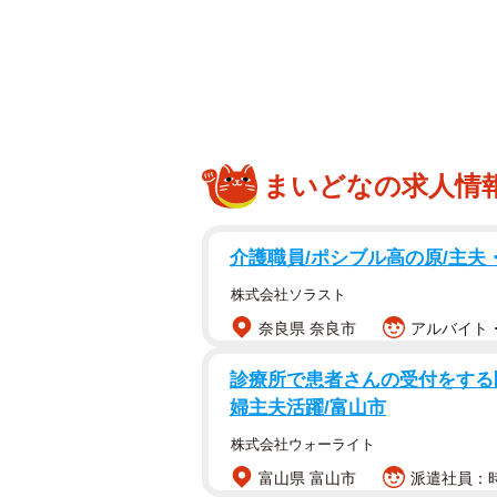
しました。
若い店員「何ですかこの車」
俺「オタクの会社、昔は乗用車販
まいどなの求人情
介護職員/ポシブル高の原/主夫
株式会社ソラスト
奈良県 奈良市
アルバイト・
診療所で患者さんの受付をする医
婦主夫活躍/富山市
株式会社ウォーライト
富山県 富山市
派遣社員：時給