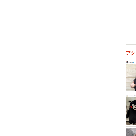
3/7
います」＝たきシーさん（@foooooooooochan）提供
タログ入手
アク
ことになって驚いています。発売当時は誰もが『変な
年前にも周囲の評判は最悪でした。しかし、日に日に
え、今回こんなにも多くの人に拡散していただき、よう
て見ていました」