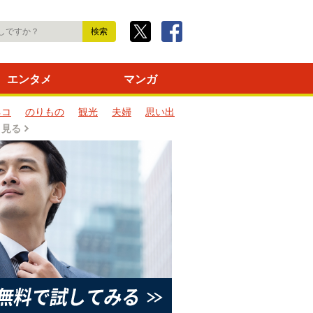
エンタメ
マンガ
ネコ
のりもの
観光
夫婦
思い出
と見る