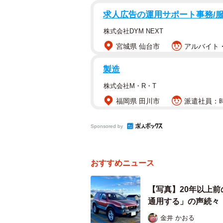
求人広告の運用サポート事務/
株式会社DYM NEXT
宮城県 仙台市
アルバイト・
製造
株式会社M・R・T
いすゞ自動車のビークロス（1999
福岡県 田川市
派遣社員：時
いすゞ自動車といえばトラックやバ
Sponsored by
乗用車を販売していました。
たきシーさんの愛車は、1999年発売の「
おすすめニュース
ご リミテッドエディション）」。1
「ビークロス」の特別仕様車です。ビ
【写真】20年以上
いう希少な車。1999年をもって日
通用する」の声続々
のも無理はないでしょう。
金井 かおる