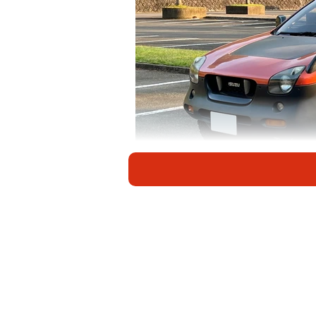
たきシーさんと愛車ビークロス
「今見ても色あせないデザイン」「
いすゞ自動車製の愛車がSNS上で絶
（@foooooooooochan）。