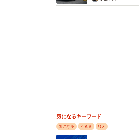
「普段はキャンプに行くときなどに使って
小学生時代、親に頼んで車のカ
たきシーさんに話を聞きました。
──投稿が注目を集めています。
「こんなにも多くの人に見てもらう
車』と言っており、僕が購入した5
『かっこいい』と言われることが増
やく時代が追いついたのかなと思っ
気になるキーワード
気になる
くるま
ひと