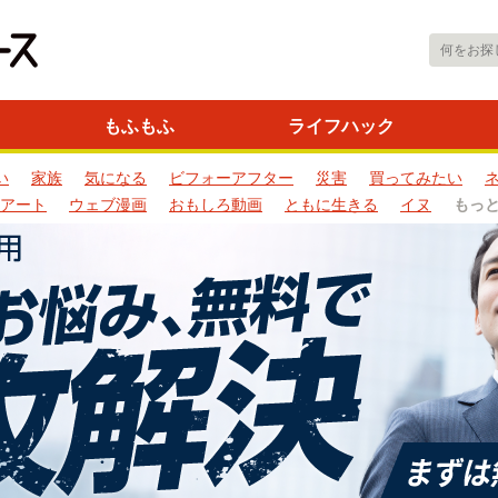
もふもふ
ライフハック
い
家族
気になる
ビフォーアフター
災害
買ってみたい
アート
ウェブ漫画
おもしろ動画
ともに生きる
イヌ
もっ