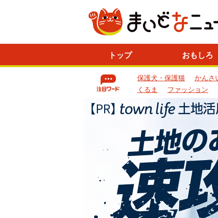
ニ
トップ
おもしろ
ュ
ー
保護犬・保護猫
かんさ
ス
一
くるま
ファッション
覧