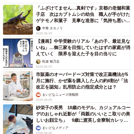
「ふざけてません…真剣です」京都の老舗和菓
子店 次はカブトムシの幼虫 職人が手がけた
ゲテモノ和菓子 見事な造形に「気持ち悪いく
らいリアル」
中将 タカノリ
2026.08.05
【漫画】中学受験のリアル「あの子、最近見な
いね」…御三家を目指していたはずの家庭が消
えていく 限界を迎えた子を目の当りに
松波 穂乃圭
2026.08.05
市販薬のオーバードーズ対策で改正薬機法が5
月に施行、かぜ薬を購入した人の約6割が「法
改正を認知」乱用防止の指定成分とは？
まいどなニュース情報部
2026.08.05
紗栄子の長男 18歳のモデル、カジュアルコー
デのおしゃれ近影が「両親のいいとこ取りの美
しいお顔立ち」 9歳に渡英し全寮制カレッジ
で学ぶ
まいどなメディア
2026.08.05