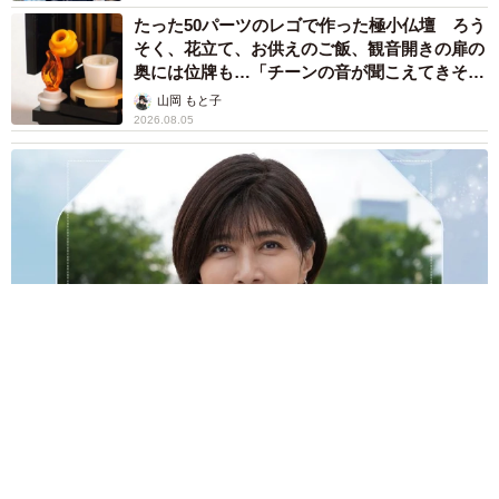
たった50パーツのレゴで作った極小仏壇 ろう
そく、花立て、お供えのご飯、観音開きの扉の
奥には位牌も…「チーンの音が聞こえてきそ
う」
山岡 もと子
2026.08.05
透明感が半端ない！ 「50歳には見えない」「永遠に綺麗」な
内田有紀 ショートヘア＆半袖白シャツの最強夏コーデ
まいどなメディア