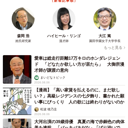
（新着記事順）
森岡 浩
ハイヒール・リンゴ
大江 篤
姓氏研究家
漫才師
園田学園女子大学学長
もっと見る
愛車は総走行距離17万キロのホンダレジェン
ド 「どなたか欲しい方が居たら」 大御所漫
才師が譲渡の意向
まいどなトピック
2026.08.06
【漫画】「高い家賃を払えるのに、まだ欲し
い？」高級レジデンスの七夕飾り、書かれた願
い事にびっくり 人の欲には終わりがないのか
松波 穂乃圭
2026.08.06
大河出演の39歳俳優 真夏の海で赤銅色の肉体
美を連投 「バッキバキだな」「ばり渋いで