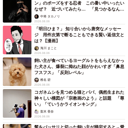
ン」のポーズをする忍者 この暑い中いったい
なぜ？ 近づいてみたら… 「見つかるなんて
未熟」
中将 タカノリ
2026.08.06
「明日ひま？」 知り合いから唐突なメッセー
ジ 用件次第で断ることもできる賢い返信文と
は？【漫画】
海川 まこと
2026.08.06
飼い主が食べているヨーグルトをもらえなかっ
た犬さん、爆裂に拗ねた顔がかわいすぎ「鼻息
フスフス」「反則レベル」
椎名 碧
2026.08.06
コガネムシを見つめる猫とパパ、偶然生まれた
神々しい構図が「宗教画のよう」と話題 「尊
い」「ていうかライオンキング」
梨木 香奈
2026.08.06
髪をバッサリと切った飼い主が帰宅すると→愛