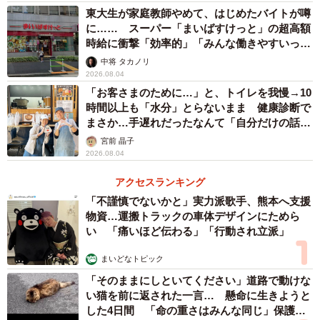
東大生が家庭教師やめて、はじめたバイトが噂
に…… スーパー「まいばすけっと」の超高額
時給に衝撃「効率的」「みんな働きやすいって
言ってる」
中将 タカノリ
2026.08.04
「お客さまのために…」と、トイレを我慢→10
時間以上も「水分」とらないまま 健康診断で
まさか…手遅れだったなんて「自分だけの話で
はなく、日本中で起きている問題では？」
宮前 晶子
2026.08.04
アクセスランキング
「不謹慎でないかと」実力派歌手、熊本へ支援
物資…運搬トラックの車体デザインにためら
い 「痛いほど伝わる」「行動され立派」
まいどなトピック
「そのままにしといてください」道路で動けな
い猫を前に返された一言… 懸命に生きようと
した4日間 「命の重さはみんな同じ」保護団