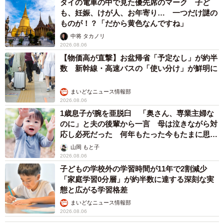
タイの電車の中で見た優先席のマーク 子ど
も、妊娠、けが人、お年寄り… 一つだけ謎の
ものが！？「だから黄色なんですね」
中将 タカノリ
2026.08.06
【物価高が直撃】お盆帰省「予定なし」が約半
数 新幹線・高速バスの「使い分け」が鮮明に
まいどなニュース情報部
2026.08.06
1歳息子が腕を亜脱臼 「奥さん、専業主婦な
のに」と夫の後輩から一言 母は泣きながら対
応し必死だった 何年もたった今もたまに思い
出し…
山岡 もと子
2026.08.06
子どもの学校外の学習時間が11年で2割減少
「家庭学習0分層」が約半数に達する深刻な実
態と広がる学習格差
まいどなニュース情報部
2026.08.06