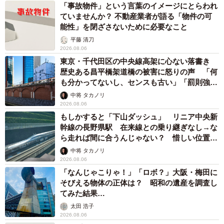
「事故物件」という言葉のイメージにとらわれ
ていませんか？ 不動産業者が語る「物件の可
能性」を閉ざさないために必要なこと
平藤 清刀
2026.08.06
東京・千代田区の中央線高架に心ない落書き
歴史ある昌平橋架道橋の被害に怒りの声 「何
も分かってないし、センスも古い」「罰則強化
して」
中将 タカノリ
2026.08.06
もしかすると「下山ダッシュ」 リニア中央新
幹線の長野県駅 在来線との乗り継ぎなし→な
ら走れば間に合うんじゃない？ 惜しい位置関
係が反響
中将 タカノリ
2026.08.06
「なんじゃこりゃ！」「ロボ？」大阪・梅田に
そびえる物体の正体は？ 昭和の遺産を調査し
てみた結果…
太田 浩子
2026.08.06