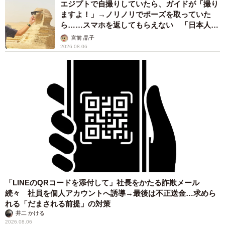
エジプトで自撮りしていたら、ガイドが「撮り
ますよ！」→ノリノリでポーズを取っていた
ら……スマホを返してもらえない 「日本人は
カモ代表かも」「私は6時間で3万円払った」
宮前 晶子
2026.08.06
「LINEのQRコードを添付して」社長をかたる詐欺メール
続々 社員を個人アカウントへ誘導→最後は不正送金…求めら
れる「だまされる前提」の対策
井二 かける
2026.08.06