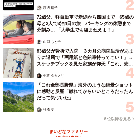
体代表の訴え
渡辺 晴子
72歳父、軽自動車で新潟から四国まで 65歳の
母と2人で3泊4日の旅 パーキングの休憩まで
分刻み… 「大学生でも組まねえよ！」
山岡 もと子
83歳父が骨折で入院 ３カ月の病院生活があま
りに退屈で「画用紙と色鉛筆持ってこい！」→
スケッチブックを見た家族が仰天「これ、売れ
ますよ…」
中将 タカノリ
「これ全部長野県」海外のような絶景ショット
に感動と反響「離れてからいいところだったん
だって気づいた」
行橋 友
６位以降を見る
まいどなファミリー