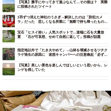
【写真】勝手にやってきて遊ぶなんて…その後は？ 実際
に投稿されたツイート
1羽ずつ消えた神社のうさぎ→解決したのは「防犯カメ
ラ」だった 悲しくなる所業に「無断で持ち帰ったものに
はご利益ない」
宝石「ヒスイ拾い」人気スポットで…道端に石を大量放
置 「石が可哀想、せめて自然に返して」投稿が話題
指定地以外で「たき火やめて」→山林を壊滅させるツチク
ラゲ発生の原因に 迷惑キャンパーへの注意喚起「必ずバ
レます」
【写真】美しい景色を楽しんでほしいという思いから、レ
ンゲを残していた