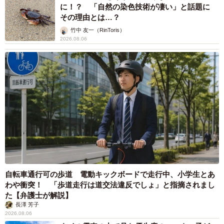
に！？ 「自然の染色技術が凄い」と話題に
その理由とは…？
竹中 友一（RinToris）
2026.08.06
自転車通行可の歩道 電動キックボードで走行中、小学生とあ
わや衝突！ 「歩道走行は道交法違反でしょ」と指摘されまし
た【弁護士が解説】
長澤 芳子
2026.08.06