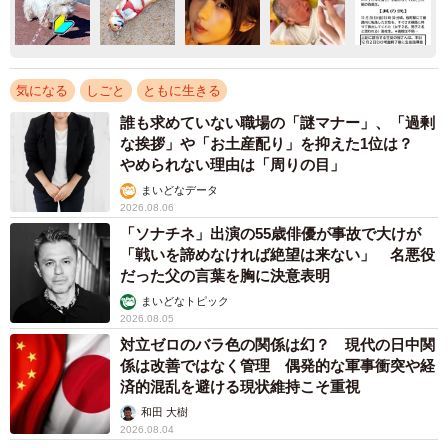
気になる
しごと
ともに生きる
誰も求めていない職場の「謎マナー」、「過剰
な挨拶」や「お土産配り」を抑えた1位は？
やめられない理由は「周りの目」
まいどなデータ
2026.08.06
「ソナチネ」出演の55歳俳優が事故で大けが
「戦いを諦めなければ絶望は来ない」 名悪役
だった父の言葉を胸に決意表明
まいどなトピック
2026.08.05
対立ゼロのバラ色の関係は幻？ 現代の日中関
係は改善ではなく管理 偶発的な軍事衝突や経
済的混乱を避ける現状維持こそ重視
和田 大樹
2026.08.04