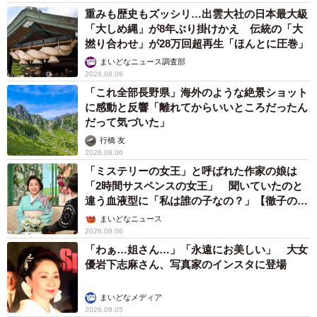
重みも歴史もズッシリ…出雲大社の日本最大級
「大しめ縄」が8年ぶり掛けかえ 伝統の「大
撚り合わせ」が28万回超再生「ほんとに圧巻」
まいどなニュース調査部
2026.08.06
「これ全部長野県」海外のような絶景ショット
に感動と反響「離れてからいいところだったん
だって気づいた」
行橋 友
2026.08.06
「ミステリーの女王」と呼ばれた作家の娘は
「2時間サスペンスの女王」 聞いていたのと
違う血液型に「私は誰の子なの？」【徹子の部
屋】
まいどなニュース
2026.08.06
「わぁ…姐さん…」「永遠にお美しい」 大女
優岩下志麻さん、写真家のインスタに登場
まいどなメディア
2026.08.05