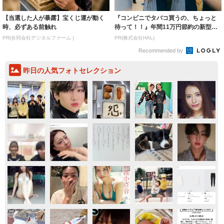
【当選した人が暴露】宝くじ運が動く
『コンビニでタバコ買うの、ちょっと
時、必ずある前触れ
待って！！』年間11万円節約の新型タ
バコ
PR(合同会社デジタルファーム )
PR(株式会社HAL)
Recommended by
昨日の人気フォトセレクション