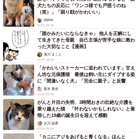
犬たちの反応に「ワンコ様でも戸惑うのね
（笑）」「困り顔がかわいい」
ANNA
2026.08.06
「誰かみたいにならなきゃ」 他人を正解にし
て生きてきた母親 自己主張が苦手な娘に教わ
った大切なこと【漫画】
海川 まこと
2026.08.06
「かわいいストーカーに追われています」甘え
ん坊な元保護猫 最後は飼い主にダイブする姿
に「間違いなく犬」「完全に親子」と反響
梨木 香奈
2026.08.06
がんと片目の失明、3時間おきの壮絶な介護を
乗り越えた猫 「叶わないかもしれない」と覚
悟した19歳の誕生日を迎えて感動
古川 諭香
2026.08.06
「カニにアジをあげると青くなる」ほんと