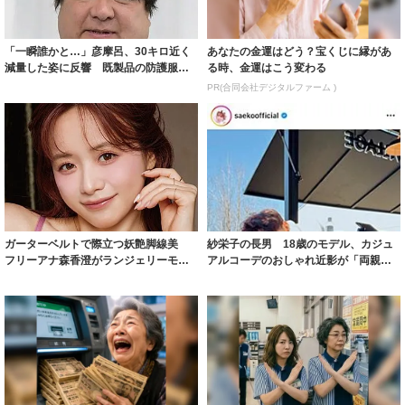
「一瞬誰かと…」彦摩呂、30キロ近く
あなたの金運はどう？宝くじに縁があ
減量した姿に反響 既製品の防護服が
る時、金運はこう変わる
着られると...
PR(合同会社デジタルファーム )
ガーターベルトで際立つ妖艶脚線美
紗栄子の長男 18歳のモデル、カジュ
フリーアナ森香澄がランジェリーモデ
アルコーデのおしゃれ近影が「両親の
ルに ｢PE...
いいとこ取...