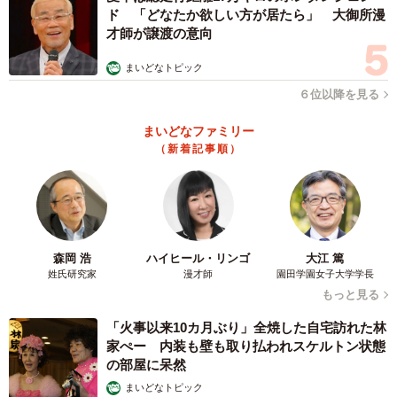
ド 「どなたか欲しい方が居たら」 大御所漫
才師が譲渡の意向
まいどなトピック
６位以降を見る
まいどなファミリー
（新着記事順）
森岡 浩
ハイヒール・リンゴ
大江 篤
姓氏研究家
漫才師
園田学園女子大学学長
もっと見る
「火事以来10カ月ぶり」全焼した自宅訪れた林
家ぺー 内装も壁も取り払われスケルトン状態
の部屋に呆然
まいどなトピック