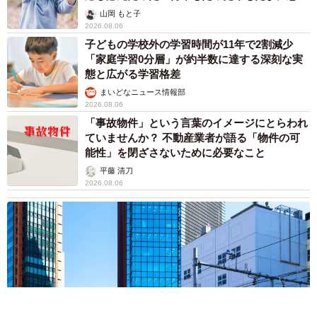
出し…
山岡 もと子
2026.08.06
子どもの学校外の学習時間が11年で2割減少
「家庭学習0分層」が約半数に達する深刻な実
態と広がる学習格差
まいどなニュース情報部
2026.08.06
「事故物件」という言葉のイメージにとらわれ
ていませんか？ 不動産業者が語る「物件の可
能性」を閉ざさないために必要なこと
平藤 清刀
2026.08.06