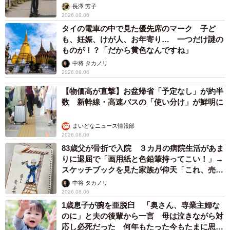
説】
長澤 芳子
2026.08.06
タイの電車の中で見た優先席のマーク 子ど
も、妊娠、けが人、お年寄り… 一つだけ謎の
ものが！？「だから黄色なんですね」
中将 タカノリ
2026.08.06
【物価高が直撃】お盆帰省「予定なし」が約半
数 新幹線・高速バスの「使い分け」が鮮明に
まいどなニュース情報部
2026.08.06
83歳父が骨折で入院 ３カ月の病院生活があま
りに退屈で「画用紙と色鉛筆持ってこい！」→
スケッチブックを見た家族が仰天「これ、売れ
ますよ…」
中将 タカノリ
2026.08.06
1歳息子が腕を亜脱臼 「奥さん、専業主婦な
のに」と夫の後輩から一言 母は泣きながら対
応し必死だった 何年もたった今もたまに思い