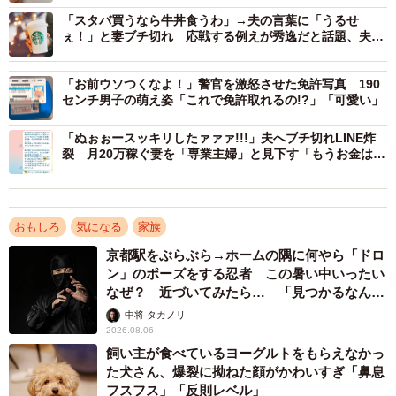
グ」（公式サイトから）。発売当時は1個40円。現在の価格
「スタバ買うなら牛丼食うわ」→夫の言葉に「うるせ
はテイクアウト162円、イートイン165円（いずれも税
ぇ！」と妻ブチ切れ 応戦する例えが秀逸だと話題、夫も
「ごめん」
込）。
「お前ウソつくなよ！」警官を激怒させた免許写真 190
センチ男子の萌え姿「これで免許取れるの!?」「可愛い」
なんでこんなミスドの買い方してくるんだ？
pic.twitter.com/OP9FIkwHnq
「ぬぉぉースッキリしたァァァ!!!」夫へブチ切れLINE炸
裂 月20万稼ぐ妻を「専業主婦」と見下す「もうお金は入
れません」
— やまさん (@ikujidays)
April 28, 2023
おもしろ
気になる
家族
京都駅をぶらぶら→ホームの隅に何やら「ドロ
ン」のポーズをする忍者 この暑い中いったい
なぜ？ 近づいてみたら… 「見つかるなんて
未熟」
中将 タカノリ
2026.08.06
飼い主が食べているヨーグルトをもらえなかっ
た犬さん、爆裂に拗ねた顔がかわいすぎ「鼻息
フスフス」「反則レベル」