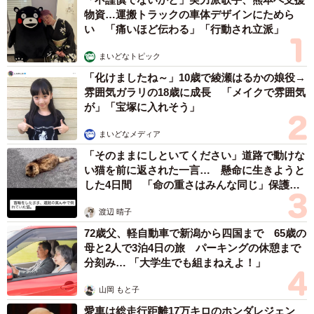
物資…運搬トラックの車体デザインにためら
い 「痛いほど伝わる」「行動され立派」
まいどなトピック
「化けましたね～」10歳で綾瀬はるかの娘役→
雰囲気ガラリの18歳に成長 「メイクで雰囲気
が」「宝塚に入れそう」
まいどなメディア
「そのままにしといてください」道路で動けな
い猫を前に返された一言… 懸命に生きようと
した4日間 「命の重さはみんな同じ」保護団
体代表の訴え
渡辺 晴子
72歳父、軽自動車で新潟から四国まで 65歳の
母と2人で3泊4日の旅 パーキングの休憩まで
分刻み… 「大学生でも組まねえよ！」
山岡 もと子
愛車は総走行距離17万キロのホンダレジェン