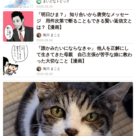
まいどなトピック
2026.08.06
「明日ひま？」 知り合いから唐突なメッセー
ジ 用件次第で断ることもできる賢い返信文と
は？【漫画】
海川 まこと
2026.08.06
「誰かみたいにならなきゃ」 他人を正解にし
て生きてきた母親 自己主張が苦手な娘に教わ
った大切なこと【漫画】
海川 まこと
2026.08.06