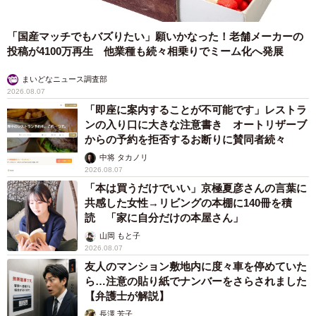
「国産マッチでもバズりたい」願いかなった！老舗メーカーの
投稿が4100万再生 他業種も続々相乗りでミーム化へ発展
まいどなニュース調査部
2026.08.07
「即座に案内することが不可能です」レストラ
ンの入り口に大きな注意書き オートリザーブ
からの予約を拒否するお断りに賛同者続々
中将 タカノリ
2026.08.07
「本は買うだけでいい」京極夏彦さんの言葉に
共感した女性→リビングの本棚に140冊を積
読 「家に自分だけの本屋さん」
山岡 もと子
2026.08.07
友人のマンション敷地内に度々車を停めていた
ら…注意の貼り紙でナンバーをさらされました
【弁護士が解説】
長澤 芳子