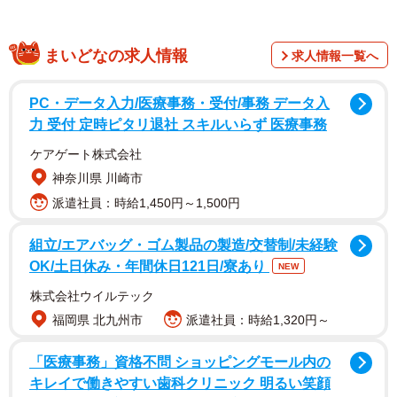
は？」
まいどなの求人情報
ツイッターユーザー「やまさん」さんは夫と子ども3人の
求人情報一覧へ
5人家族。先日、自身のツイッターに「なんでこんなミスド
PC・データ入力/医療事務・受付/事務 データ入
の買い方してくるんだ？」と投稿しました。写真には夫が
力 受付 定時ピタリ退社 スキルいらず 医療事務
買ってきたミスドの人気定番商品「ココナツチョコレー
ケアゲート株式会社
ト」が8つ並んでいます。
神奈川県 川崎市
箱を開けたときのやまさんさんの心境は「わーい！ミス
派遣社員：時給1,450円～1,500円
ド！…は？え？これだけ？ポンデリングは？抹茶は？オー
組立/エアバッグ・ゴム製品の製造/交替制/未経験
ルドファッションは？…選ぶ楽しみはどこ？？？」だった
OK/土日休み・年間休日121日/寮あり
NEW
といいます。
株式会社ウイルテック
福岡県 北九州市
派遣社員：時給1,320円～
それでもまずは夫に「ありがとう」とお礼を伝え、同時
に「なんで同じのだけ？」と尋ねたそう。すると夫は笑顔
「医療事務」資格不問 ショッピングモール内の
で「えっ？良くない？みんな好きでしょ？」。
キレイで働きやすい歯科クリニック 明るい笑顔