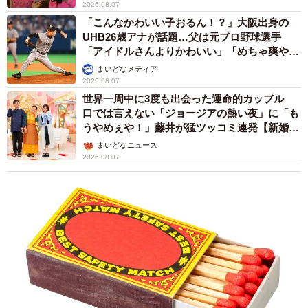
2026.08.07
「こんなかわいい子おるん！？」大阪出身の
UHB26歳アナが話題…父は元プロ野球選手
「アイドルさんよりかわいい」「めちゃ爽や
か」
まいどなメディア
2026.08.07
世界一周中に3度も出会った運命的カップル
口では言えない「ジョージアの熱い夜」に「も
うやめぇや！」藤井が猛ツッコミ連発【新婚さ
ん】
まいどなニュース
2026.08.07