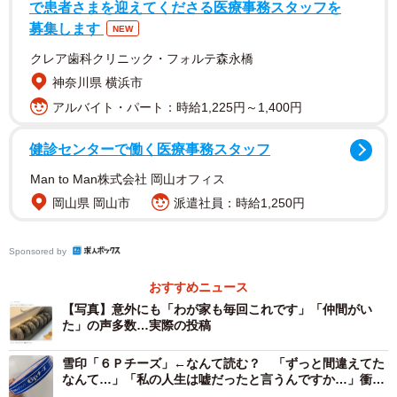
で患者さまを迎えてくださる医療事務スタッフを
やまさんさんは「夫はココナツチョコレートが大好きで
募集します
NEW
す」と夫の好みを尊重しながらも、「まさか全買いするほ
クレア歯科クリニック・フォルテ森永橋
ど大好きだったとは」と驚きを隠せない様子でした。
神奈川県 横浜市
アルバイト・パート：時給1,225円～1,400円
投稿には10万を超える「いいね」が集まり、「ちょ
www」「笑った」「店員さんもびっくりしたのでは」「部
健診センターで働く医療事務スタッフ
活の差し入れ」といった反応が寄せられた一方、意外にも
Man to Man株式会社 岡山オフィス
「わが家も毎回これです」「やるやる」「余裕でやります
岡山県 岡山市
派遣社員：時給1,250円
よ」「仲間がいた」「何がだめだか分からない」「最高の
買い方」など、夫への共感の声も相次いでいます。
Sponsored by
◇
おすすめニュース
【写真】意外にも「わが家も毎回これです」「仲間がい
た」の声多数…実際の投稿
ミスタードーナツのココナツチョコレートは、1971年4
月に発売されたロングセラー商品。味は「しっとり濃厚な
雪印「６Ｐチーズ」←なんて読む？ 「ずっと間違えてた
なんて…」「私の人生は嘘だったと言うんですか…」衝撃
チョコレート生地にシャリシャリのココナツをトッピン
広がる