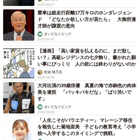
2026.08.07
愛車は総走行距離17万キロのホンダレジェン
ド 「どなたか欲しい方が居たら」 大御所漫
才師が譲渡の意向
まいどなトピック
2026.08.06
【漫画】「高い家賃を払えるのに、まだ欲し
い？」高級レジデンスの七夕飾り、書かれた願
い事にびっくり 人の欲には終わりがないのか
松波 穂乃圭
2026.08.06
大河出演の39歳俳優 真夏の海で赤銅色の肉体
美を連投 「バッキバキだな」「ばり渋いで
す」
まいどなトピック
2026.08.06
「人生こそがバラエティー」 マレーシア移住
を報告した菊地亜美 子どもの教育考え「小学
校へ入学するこのタイミングで挑戦」