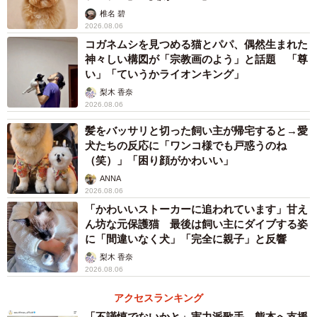
椎名 碧
2026.08.06
コガネムシを見つめる猫とパパ、偶然生まれた
神々しい構図が「宗教画のよう」と話題 「尊
い」「ていうかライオンキング」
梨木 香奈
2026.08.06
髪をバッサリと切った飼い主が帰宅すると→愛
犬たちの反応に「ワンコ様でも戸惑うのね
（笑）」「困り顔がかわいい」
ANNA
2026.08.06
「かわいいストーカーに追われています」甘え
ん坊な元保護猫 最後は飼い主にダイブする姿
に「間違いなく犬」「完全に親子」と反響
梨木 香奈
2026.08.06
アクセスランキング
「不謹慎でないかと」実力派歌手、熊本へ支援