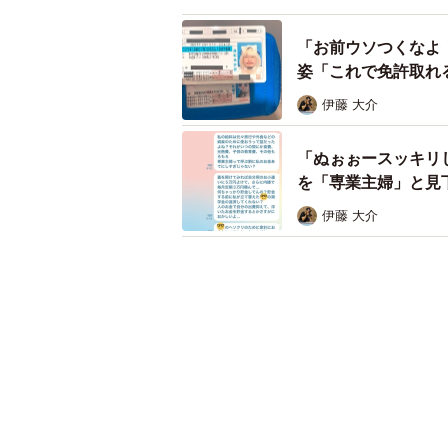
伊藤 大介
「ぬぉぉースッキリし
を「専業主婦」と見
伊藤 大介