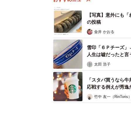
【写真】意外にも「
の投稿
金井 かおる
雪印「６Ｐチーズ」
人生は嘘だったと言
太田 浩子
「スタバ買うなら牛
応戦する例えが秀逸
竹中 友一（RinToris
「お前ウソつくなよ
姿「これで免許取れ