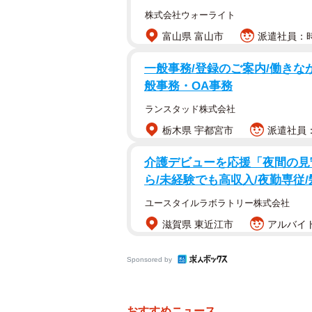
株式会社ウォーライト
富山県 富山市
派遣社員：時給
一般事務/登録のご案内/働きな
般事務・OA事務
ランスタッド株式会社
栃木県 宇都宮市
派遣社員：
介護デビューを応援「夜間の見
ら/未経験でも高収入/夜勤専従
ユースタイルラボラトリー株式会社
滋賀県 東近江市
アルバイト
Sponsored by
おすすめニュース