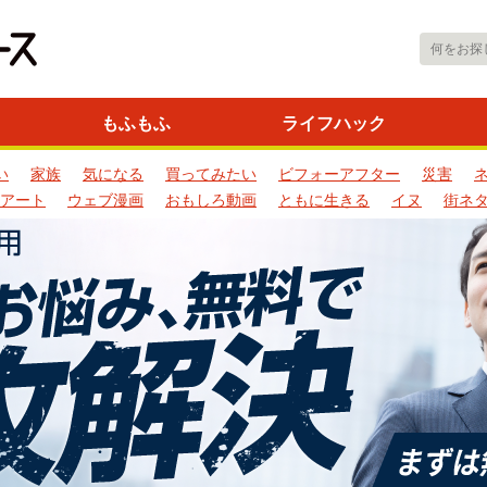
もふもふ
ライフハック
い
家族
気になる
買ってみたい
ビフォーアフター
災害
アート
ウェブ漫画
おもしろ動画
ともに生きる
イヌ
街ネ