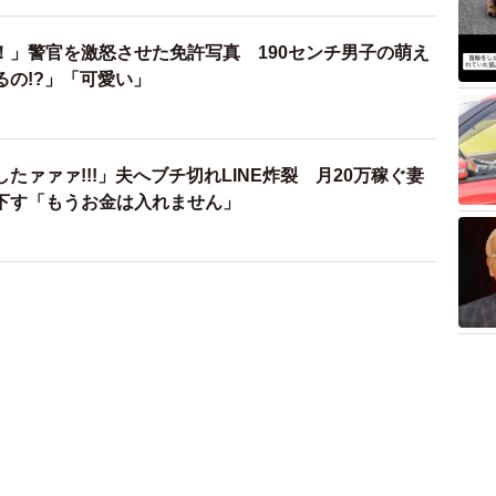
たァァァ!!!」夫へブチ切れLINE炸裂 月20万稼ぐ妻
下す「もうお金は入れません」