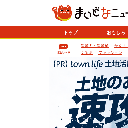
ニ
トップ
おもしろ
ュ
ー
保護犬・保護猫
かんさ
ス
一
くるま
ファッション
覧