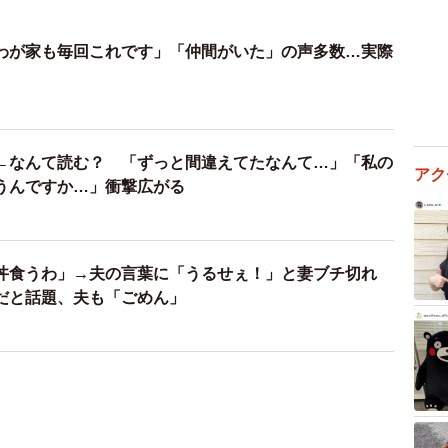
わが家も毎回これです」「仲間がいた」の声多数…実際
←なんて読む？ 「ずっと間違えてたなんて…」「私の
うんですか…」衝撃広がる
丼食うわ」→夫の言葉に「うるせぇ！」と妻ブチ切れ
だと話題、夫も「ごめん」
）
！」警官を激怒させた免許写真 190センチ男子の萌え
るの!?」「可愛い」