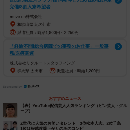
ンセのモノマネという斬新なネタで一世を風靡し、バラエ
完備/8割入寮希望者
ティ番組の人気者になりました。現在は活動拠点を海外へ
move on株式会社
と移し、インフルエンサーとして東京・ニューヨークを股
和歌山県 紀の川市
に掛ける活躍を見せています。
派遣社員：時給1,800円～2,250円
YouTubeチャンネル『NAOMI CLUB』では、メイク動画・
歌を歌う動画のほか、ライブ配信を不定期で行っていま
「経験不問!総合病院での事務のお仕事」一般事
す。テレビとはまた異なる雰囲気を楽しめるコンテンツと
務/医療関連
して人気です。
株式会社リクルートスタッフィング
群馬県 太田市
派遣社員：時給1,200円
【2位：陣内智則】
吉本興業所属のお笑い芸人で、NSC大阪校11期生でした。
Sponsored by
1998年にはABCお笑い新人グランプリ優秀新人賞、2002年
にはR-1ぐらんぷりファイナリストと、優れた成績を残して
おすすめニュース
います。YouTubeチャンネル『陣内智則のネタジン』で
【表】YouTube配信芸人人気ランキング（ピン芸人・グル
ープ）
は、ネタ動画のほか、ゲーム実況などもしています。
Z世代に人気のお笑いタレント 3位松本人志、2位千鳥
【3位：江頭2:50】
1位は好感度爆上がりのあのコンビ