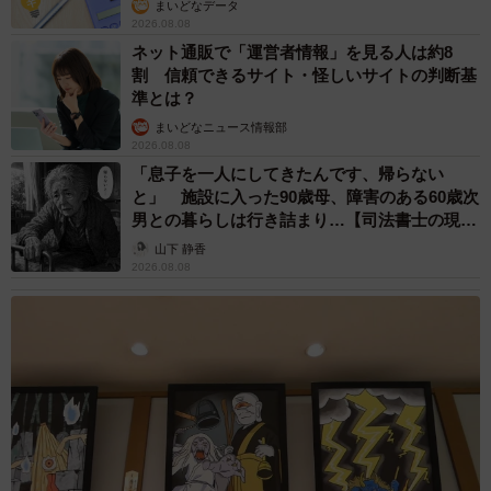
まいどなデータ
2026.08.08
ネット通販で「運営者情報」を見る人は約8
割 信頼できるサイト・怪しいサイトの判断基
準とは？
まいどなニュース情報部
2026.08.08
「息子を一人にしてきたんです、帰らない
と」 施設に入った90歳母、障害のある60歳次
男との暮らしは行き詰まり…【司法書士の現場
から】
山下 静香
2026.08.08