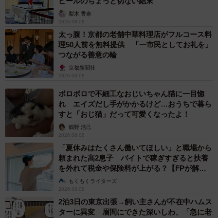
ピールのちょっと切ない結末
梨木 香奈
2026.08.08
太っ腹！京都の老舗中華料理店がフルコース料
理50人前を無料提供 「一市民としてお礼を」
つながる善意の輪
京都新聞社
2026.08.08
ボロボロで不細工なおじいちゃん猫に一目惚
れ エイズだし手がかかるけど…おうちで暮ら
すと「おじ猫」だって可愛くなったよ！
鶴野 浩己
2026.08.08
「夏休みはたくさん働いてほしい」と職場から
頼まれた高2息子 バイトで稼ぎすぎると扶養
を外れて税金や保険料が上がる？【FPが解
説】
もくもくライターズ
2026.08.08
2泊3日の東京出張→飼い主さんが不在中ハムス
ターに異変 眉間にできた深いしわ、「急に老