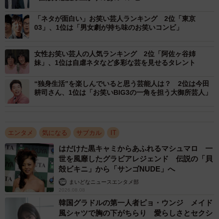
かつて『大川興業』に所属していたお笑い芸人でしたが、
「ネタが面白い」お笑い芸人ランキング 2位「東京
現在は独立しています。事務所所属時はテレビでも頻繁に
03」、1位は「男女劇が持ち味のお笑いコンビ」
活躍が見られたものの、その破天荒な芸風をより生かせる
ようYouTubeに活動の場を移しています。
女性お笑い芸人の人気ランキング 2位「阿佐ヶ谷姉
妹」、1位は自虐ネタなど多彩な芸を見せるタレント
YouTubeチャンネル『エガちゃんねる EGA-CHANNEL』で
は『YouTubeでやりたいこと全部やってやる！おもしろい
“独身生活”を楽しんでいると思う芸能人は？ 2位は今田
耕司さん、1位は「お笑いBIG3の一角を担う大御所芸人」
こと全部やってやる！』というコンセプトのもと、登録者
数350万人を超える人気チャンネルにまで成長しました。
▽【グループ】YouTube配信芸人人気ランキング
エンタメ
気になる
サブカル
IT
はだけた黒キャミからあふれるマシュマロ 一
世を風靡したグラビアレジェンド 伝説の「貝
殻ビキニ」から「サンゴNUDE」へ
まいどなニュースエンタメ部
2026.08.08
韓国グラドルの第一人者ピョ・ウンジ メイド
風シャツで胸の下がちらり 愛らしさとセクシ