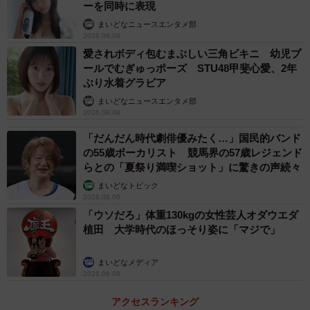
ーを同時に表現
まいどなニュースエンタメ部
2026.08.08
愛されボディ包むまぶしい三角ビキニ 幼児プ
ールでむぎゅっポーズ STU48甲斐心愛、2年
ぶり水着グラビア
まいどなニュースエンタメ部
2/4
2026.08.08
チョコレートプラネットの（左から）長田庄平さん、松尾駿さん
「だんだん時代劇俳優みたく…」国民的バンド
の55歳ボーカリスト 競馬界の57歳レジェンド
らとの「夏祭り満喫ショット」に驚きの声続々
【1位：チョコレートプラネット】
まいどなトピック
NSC東京校の11期生。吉本興業所属のお笑いコンビで、長
2026.08.08
田庄平と松尾駿の2人組です。小道具を生かしたコントが得
「ウソだろ」体重130kgの女性芸人オダウエダ
意で、キングオブコントの決勝に何度も出ています。
植田 大学時代のほっそり姿に「マジで」
テレビでも多くのレギュラーを持ち、『ヒルナンデス！』
まいどなメディア
『有吉の壁』『おはスタ』などで活躍中です。YouTubeで
2026.08.08
は『チョコレートプラネット チャンネル』として、主にコ
アクセスランキング
ントやロケ、企画系の動画などを配信しています。