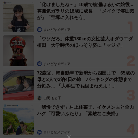
「化けましたね～」10歳で綾瀬はるかの娘役→
雰囲気ガラリの18歳に成長 「メイクで雰囲気
【2位：かまいたち】
が」「宝塚に入れそう」
吉本興業所属のお笑いコンビで、山内健司と濱家隆一の2人
まいどなメディア
組です。NSC大阪校の26期生で、2004年にコンビを結成し
「ウソだろ」体重130kgの女性芸人オダウエダ
ました。YouTubeチャンネル『かまいたちチャンネル』で
植田 大学時代のほっそり姿に「マジで」
は、『ねおミルクボーイ』というネーミングでコンテンツ
を運営しており、ネタ・ランキングコーナー・パチスロな
まいどなメディア
どを投稿し、いずれも人気です。
72歳父、軽自動車で新潟から四国まで 65歳の
母と2人で3泊4日の旅 パーキングの休憩まで
【3位：さまぁ～ず】
分刻み… 「大学生でも組まねえよ！」
ホリプロ所属のお笑いコンビで、大竹一樹と三村マサカズ
の2人組です。大竹のシュールなボケと三村の鋭いツッコミ
山岡 もと子
で、多くのバラエティを盛り上げています。YouTubeチャ
「我慢できず」村上佳菜子、イケメン夫と全力
ハグ「可愛いふたり」「素敵なご夫婦」
ンネル『さまぁ〜ずチャンネル』では、ボードゲームや食
べ比べ、ゲストを呼んでのトークなど、ここでしか見られ
まいどなメディア
ないさまぁ〜ずの魅力が詰まっています。