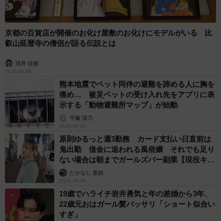
京都の百貨店が開催のお化け屋敷のお化けにモデルがいる 比
叡山延暦寺の僧侶が語る伝説とは
浅井 佳穂
2026.08.08
熊本地震でペット同伴の避難を諦める人に胸を
痛め… 被災ペットの受け入れ先をアプリに表
示する「動物避難所マップ」が始動
平藤 清刀
2026.08.08
原則ゆるっと週3勤務 カード支払い日直前は
鬼出勤 借金に追われる風俗嬢 それでも足り
ない場合は朝までガールズバー副業【現役キャ
ストに取材】
たかなし 亜妖
2026.08.08
19歳でハライチ岩井勇気と年の差婚から3年、
22歳元おはガール髪バッサリ「ショート似合い
すぎ」