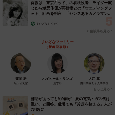
両親は「東京キッド」の看板役者 ライダー演
じた42歳元俳優が再婚妻との「ウエディングフ
◇ ◇
ォト」計画を明言 「センスあるカメラマン求
む」
【出典】
まいどなトピック
▽YouTubeをしているお笑い芸人12選！人気をランキング
６位以降を見る
で紹介
まいどなファミリー
https://tpranking.com/youtube-comedian
（新着記事順）
▽タレントパワーランキング
http://tpranking.com/
森岡 浩
ハイヒール・リンゴ
大江 篤
姓氏研究家
漫才師
園田学園女子大学学長
もっと見る
補助があっても約9割が「夏の電気・ガス代は
重い」と回答…猛暑でも「冷房を控える」人が
7割超に