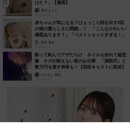
けた？」【漫画】
海川 まこと
2026.08.08
赤ちゃんが気になる？ひょっこり顔を出す2匹
の猫の愛らしさに悶絶…！ 「こんなかわいい
構図あります？」「ベストショットすぎる！」
梨木 香奈
2026.08.08
酔って転んでアザだらけ ネイルも折れて超悲
惨 ケガが絶えない夜のお仕事 「病院代」と
数万円を渡す神客も！【現役キャストに取材】
たかなし 亜妖
2026.08.07