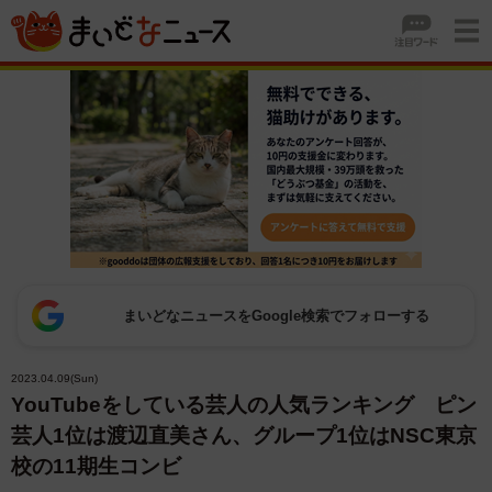
まいどなニュースをGoogle検索でフォローする
2023.04.09(Sun)
YouTubeをしている芸人の人気ランキング ピン
芸人1位は渡辺直美さん、グループ1位はNSC東京
校の11期生コンビ