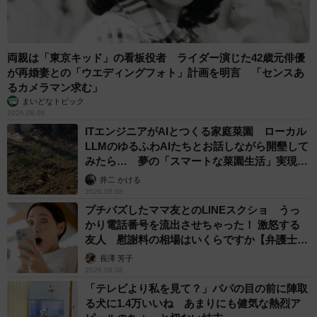
両親は「東京キッド」の看板役者 ライダー演じた42歳元俳優
が再婚妻との「ウエディングフォト」計画を明言 「センスあ
るカメラマン求む」
まいどなトピック
2026.08.08
ITエンジニアがAIとつくる家庭菜園 ローカル
LLMのゆるふわAIたちとお話しながら開墾して
みたら… 夢の「スマートな菜園生活」実現な
るか
井二 かける
2026.08.08
プチバズしたママ友とのLINEスクショ うっ
かり電話番号を流出させちゃった！ 激怒する
友人 慰謝料の相場はいくらですか【弁護士が
解説】
長澤 芳子
2026.08.08
「テレビより私を見て？」パパの目の前に陣取
る犬に1.4万いいね あまりにも健気な熱烈ア