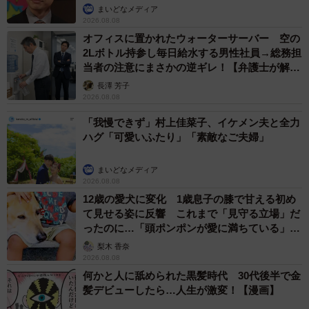
まいどなメディア
2026.08.08
オフィスに置かれたウォーターサーバー 空の
2Lボトル持参し毎日給水する男性社員→総務担
当者の注意にまさかの逆ギレ！【弁護士が解
説】
長澤 芳子
2026.08.08
「我慢できず」村上佳菜子、イケメン夫と全力
ハグ「可愛いふたり」「素敵なご夫婦」
まいどなメディア
2026.08.08
12歳の愛犬に変化 1歳息子の膝で甘える初め
て見せる姿に反響 これまで「見守る立場」だ
ったのに…「頭ポンポンが愛に満ちている」
「尊…」
梨木 香奈
2026.08.08
何かと人に舐められた黒髪時代 30代後半で金
髪デビューしたら…人生が激変！【漫画】