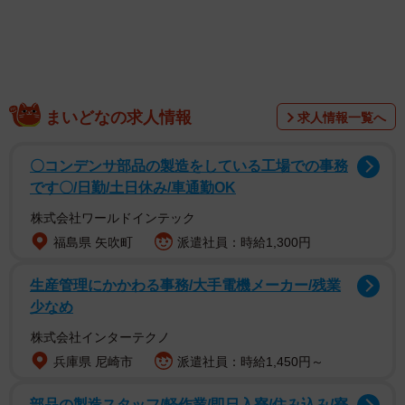
まいどなの求人情報
求人情報一覧へ
ランキングは、タレントの「認知度（顔と名前を知ってい
る）と「誘引率（見たい・聴きたい・知りたい）」の調査
〇コンデンサ部品の製造をしている工場での事務
データを掛け合わせて算出された独自の指標「パワースコ
です〇/日勤/土日休み/車通勤OK
ア」をもとに作成。本ランキングは2022年8〜11月度に行
株式会社ワールドインテック
われた調査をもとにランキング化したといい、それぞれの
福島県 矢吹町
派遣社員：時給1,300円
TOP3の結果は以下の通りとなりました。
生産管理にかかわる事務/大手電機メーカー/残業
少なめ
▽【ピン芸人】YouTube配信芸人人気ランキング
株式会社インターテクノ
【1位：渡辺直美】
兵庫県 尼崎市
派遣社員：時給1,450円～
吉本興業所属のタレントで、NSC東京校12期生です。ビヨ
部品の製造スタッフ/軽作業/即日入寮/住み込み/寮