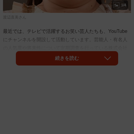
1/4
渡辺直美さん
最近では、テレビで活躍するお笑い芸人たちも、YouTube
にチャンネルを開設して活動しています。芸能人・有名人
の人気度や将来性について定期調査を行っている株式会社
アーキテクト（東京都港区）が、このほど発表した
続きを読む
「YouTube配信芸人の人気ランキング」によると、ピン芸
人は「渡辺直美」さん、グループでは「チョコレートプラ
ネット」がそれぞれ1位に選ばれたそうです。