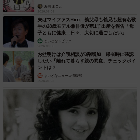
海川 まこと
2026.08.08
夫はマイファスHiro、義父母も義兄も超有名歌
手の28歳モデル兼俳優が第1子出産を報告「母
子ともに健康…日々、大切に過ごしたい」
まいどなトピック
2026.08.08
お盆明けは介護相談が3割増加 帰省時に確認
したい「離れて暮らす親の異変」チェックポイ
ントは？
まいどなニュース情報部
2026.08.08