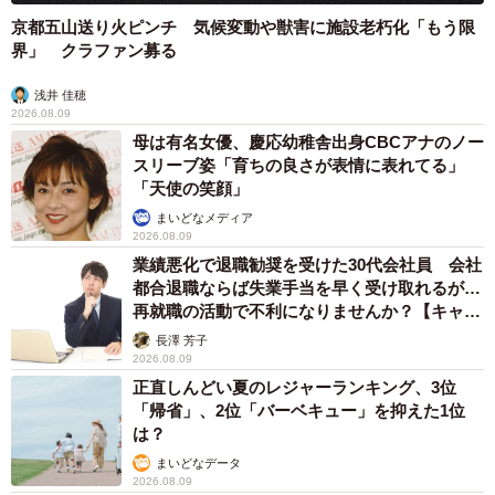
4/5
京都五山送り火ピンチ 気候変動や獣害に施設老朽化「もう限
界」 クラファン募る
「PETSの看板犬」として、来客を癒すめご
浅井 佳穂
2026.08.09
母は有名女優、慶応幼稚舎出身CBCアナのノー
スリーブ姿「育ちの良さが表情に表れてる」
「天使の笑顔」
まいどなメディア
2026.08.09
業績悪化で退職勧奨を受けた30代会社員 会社
都合退職ならば失業手当を早く受け取れるが…
再就職の活動で不利になりませんか？【キャリ
アカウンセラーが解説】
長澤 芳子
2026.08.09
正直しんどい夏のレジャーランキング、3位
「帰省」、2位「バーベキュー」を抑えた1位
は？
まいどなデータ
2026.08.09