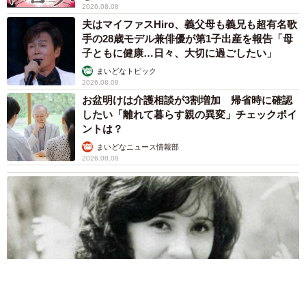
2026.08.08
夫はマイファスHiro、義父母も義兄も超有名歌
手の28歳モデル兼俳優が第1子出産を報告「母
子ともに健康…日々、大切に過ごしたい」
まいどなトピック
2026.08.08
お盆明けは介護相談が3割増加 帰省時に確認
したい「離れて暮らす親の異変」チェックポイ
ントは？
まいどなニュース情報部
2026.08.08