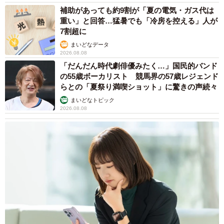
補助があっても約9割が「夏の電気・ガス代は
けたくないし手間もかけたくないと思っており、『もう保
重い」と回答…猛暑でも「冷房を控える」人が
健所でいいじゃん』くらいに考える人が多いので、私が考
7割超に
えた当初の思いが『甘い理想』と思う人がいることもわか
まいどなデータ
っています。
2026.08.08
「だんだん時代劇俳優みたく…」国民的バンド
の55歳ボーカリスト 競馬界の57歳レジェンド
でも、それでも私は言い続けたいです。『里親代行を承り
らとの「夏祭り満喫ショット」に驚きの声続々
ます』と。
めごとの出会いは、そんな思いを改めて自覚
まいどなトピック
し、強くさせてくれました。これからも、めごや多くの保
2026.08.08
護犬との絆を深めながら、私は活動を続けていきます」
▽PETS
https://ameblo.jp/pets-adachi203/