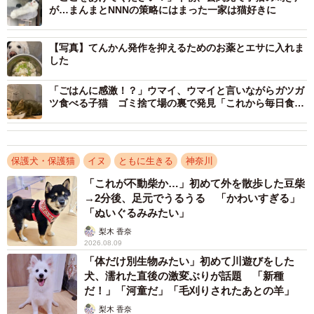
が…まんまとNNNの策略にはまった一家は猫好きに
翌日からはめごがそれまでに過ごしてきた習慣を推測する
ことにしました。トイレは室内トイレ・庭トイレ双方を簡
【写真】てんかん発作を抑えるためのお薬とエサに入れま
単にでき、どうも馴れている様子。そして、お散歩ができ
した
るかどうかもチェックします。お散歩に行くためにリード
「ごはんに感激！？」ウマイ、ウマイと言いながらガツガ
を付けようとしましたが、めごは極度にこれを拒みまし
ツ食べる子猫 ゴミ捨て場の裏で発見「これから毎日食べ
られるね」
た。
リードやお散歩を極度に嫌がる理由
保護犬・保護猫
イヌ
ともに生きる
神奈川
めごがリードを極度に嫌がるのは、もしかするとあの日シ
「これが不動柴か…」初めて外を散歩した豆柴
ョッピングモールに繋げられ、捨てられた記憶が残ってい
→2分後、足元でうるうる 「かわいすぎる」
「ぬいぐるみみたい」
るからかもしれません。
梨木 香奈
2026.08.09
リードでつなぎ、去っていく元飼い主の背中を、めごはど
「体だけ別生物みたい」初めて川遊びをした
んな気持ちで見つめていたでしょうか。それを思うと憤り
犬、濡れた直後の激変ぶりが話題 「新種
だ！」「河童だ」「毛刈りされたあとの羊」
を通り越し悲しくなるスタッフでしたが、怒ったり嘆いて
梨木 香奈
も、これからのめごが幸せになるわけではありません。め