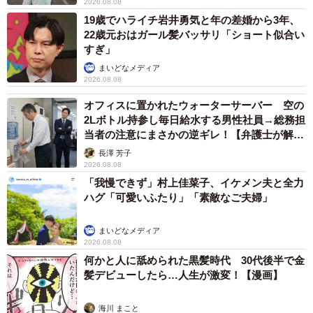
2026.08.08
19歳でハライチ岩井勇気と年の差婚から3年、
22歳元おはガール髪バッサリ「ショート似合い
すぎ」
まいどなメディア
2026.08.08
オフィスに置かれたウォーターサーバー 空の
2Lボトル持参し毎日給水する男性社員→総務担
当者の注意にまさかの逆ギレ！【弁護士が解
説】
長澤 芳子
2026.08.08
「我慢できず」村上佳菜子、イケメン夫と全力
ハグ「可愛いふたり」「素敵なご夫婦」
まいどなメディア
2026.08.08
何かと人に舐められた黒髪時代 30代後半で金
髪デビューしたら…人生が激変！【漫画】
海川 まこと