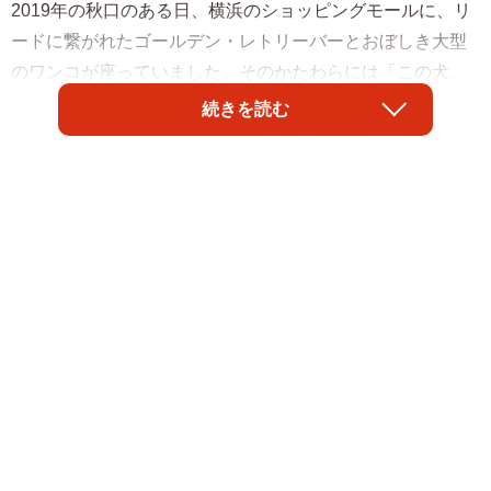
2019年の秋口のある日、横浜のショッピングモールに、リ
ードに繋がれたゴールデン・レトリーバーとおぼしき大型
のワンコが座っていました。そのかたわらには「この犬、
拾ってください」と書かれた張り紙があり、捨て犬である
続きを読む
ことがすぐにわかりました。
「今どきそんなことがあるのか」と悲しみを覚えるばかり
ですが、心ある方が現れ、「捨て犬の大型ワンコを引き取
ってもらえないか」と保護団体を10件ほど問い合わせしま
した。しかし、10件はいずれもキャパシティなどの諸事情
からNG。11件目に問い合わせをしたのが東京・足立にある
保護犬カフェPETSでした。