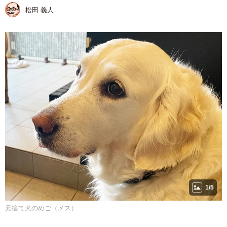
松田 義人
1/5
元捨て犬のめご（メス）