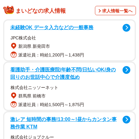
まいどなの求人情報
求人情報一覧へ
未経験OK データ入力などの一般事務
JPC株式会社
新潟県 新発田市
派遣社員：時給1,200円～1,438円
病院直行後、ノミだらけだった体をシャンプー
看護助手・介護医療院/年齢不問/日払いOK/身の
回りのお世話中心で介護度低め
株式会社ニッソーネット
群馬県 前橋市
派遣社員：時給1,500円～1,875円
激レア 短時間の事務!13:00～!昼からカンタン事
務作業 KTM
株式会社ジョブクルー