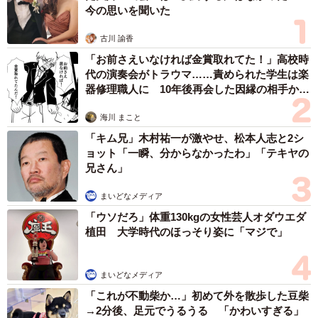
今の思いを聞いた
少しずつ不安が解けていった
古川 諭香
少しずつお散歩になれ始めためごですが、ときどき振り返
「お前さえいなければ金賞取れてた！」高校時
代の演奏会がトラウマ……責められた学生は楽
ってはスタッフの表情を確認します。「大丈夫だよね？
器修理職人に 10年後再会した因縁の相手から
私のこともう捨てないよね？」と言わんばかりの様子で
思わぬ申し出【漫画】
す。そのたびにスタッフは「大丈夫だよ」「一緒にいる
海川 まこと
よ」とめごに言いました。
「キム兄」木村祐一が激やせ、松本人志と2シ
ョット「一瞬、分からなかったわ」「テキヤの
兄さん」
スタッフは、「はたから見ると、独り言の多い人が散歩し
ているようで、怪しく映ったかも」と笑いますが、この優
まいどなメディア
しさと愛情が少しずつめごに通じていきます。
「ウソだろ」体重130kgの女性芸人オダウエダ
植田 大学時代のほっそり姿に「マジで」
まいどなメディア
「これが不動柴か…」初めて外を散歩した豆柴
→2分後、足元でうるうる 「かわいすぎる」