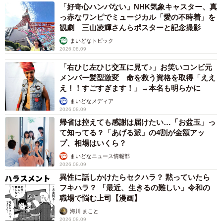
5/5
「好奇心ハンパない」NHK気象キャスター、真
っ赤なワンピでミュージカル「愛の不時着」を
仲間のワンコたちとも仲良しです
観劇 三山凌輝さんらポスターと記念撮影
まいどなトピック
今日もめごは「PETSの看板犬」として、多くの保護犬たち
2026.08.09
と穏やかに暮らし、同団体を訪れる人たちの癒しの存在と
「右ひじ左ひじ交互に見て♪」お笑いコンビ元
して活躍しています。スタッフと毎日を過ごし、めご自身
メンバー髪型激変 命を救う資格を取得「ええ
が安心して過ごせていることも、その穏やかな表情につな
え！！すごすぎます！」→本名も明らかに
がっているように思います。
まいどなメディア
2026.08.09
帰省は控えても感謝は届けたい…「お盆玉」っ
スタッフは話します。
て知ってる？「あげる派」の4割が金額アッ
プ、相場はいくら？
「私がPETSを始める際、強く思ったことは『ワンコを保
まいどなニュース情報部
2026.08.09
健所に連れて行く前に、うちに相談に来てほしい』『外に
異性に話しかけたらセクハラ？ 黙っていたら
ワンコを置いてくる前に、うちに相談にきてほしい』で
フキハラ？ 「最近、生きるの難しい」令和の
す。
職場で悩む上司【漫画】
海川 まこと
『ワンコを手放したい』と思っている人は、1円だってか
2026.08.09