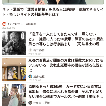
ネット通販で「運営者情報」を見る人は約8割 信頼できるサイ
ト・怪しいサイトの判断基準とは？
まいどなニュース情報部
2026.08.08
「息子を一人にしてきたんです、帰らない
と」 施設に入った90歳母、障害のある60歳次
男との暮らしは行き詰まり…【司法書士の現場
から】
山下 静香
2026.08.08
京都の百貨店が開催のお化け屋敷のお化けにモ
デルがいる 比叡山延暦寺の僧侶が語る伝説と
は
浅井 佳穂
2026.08.08
原則ゆるっと週3勤務 カード支払い日直前は
鬼出勤 借金に追われる風俗嬢 それでも足り
ない場合は朝までガールズバー副業【現役キャ
ストに取材】
たかなし 亜妖