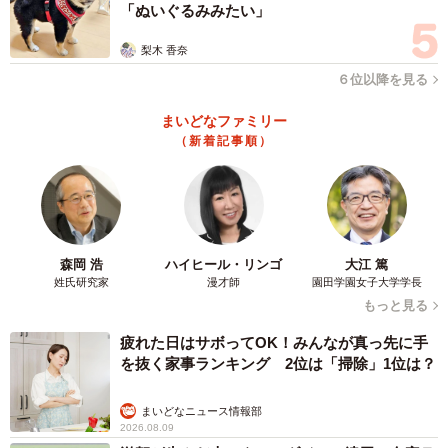
「ぬいぐるみみたい」
梨木 香奈
６位以降を見る
まいどなファミリー
（新着記事順）
森岡 浩
ハイヒール・リンゴ
大江 篤
姓氏研究家
漫才師
園田学園女子大学学長
もっと見る
疲れた日はサボってOK！みんなが真っ先に手
3/5
を抜く家事ランキング 2位は「掃除」1位は？
めごが見つめる中、てんかん発作を抑えるためのご飯を調理
まいどなニュース情報部
めごには腰と股関節に不安があり、てんかん発作を起こす
2026.08.09