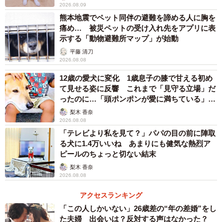
2026.08.09
ごに「ごめんね」と言いながらリードをつけ、さっそくお
熊本地震でペット同伴の避難を諦める人に胸を
散歩をすることにしました。
痛め… 被災ペットの受け入れ先をアプリに表
示する「動物避難所マップ」が始動
すると、めごはスタッフの足の周りをグルグルベタベタと
平藤 清刀
2026.08.08
まとわりつき1メートルも動きません。スタッフは一瞬「お
12歳の愛犬に変化 1歳息子の膝で甘える初め
散歩されていなかったのかな？」と思いましたが、お家の
て見せる姿に反響 これまで「見守る立場」だ
ほうに帰ろうとすると一転。めごは安心しきった顔でスタ
ったのに…「頭ポンポンが愛に満ちている」
スタ歩き出します。やはり「お散歩」を拒む理由もまた、
「尊…」
梨木 香奈
2026.08.08
捨てられた記憶が強く残っているからではないかと感じさ
「テレビより私を見て？」パパの目の前に陣取
せました。
る犬に1.4万いいね あまりにも健気な熱烈ア
ピールのちょっと切ない結末
スタッフはまた目頭が熱くなりました。「もう大丈夫だか
梨木 香奈
らね。私は捨てないよ。絶対に捨てないから安心してね」
2026.08.08
とめごに言い聞かせました。同時に、めごは、里親さんへ
アクセスランキング
の譲渡ではなく「PETSの看板犬」としてスタッフ自身がず
「この人しかいない」26歳差の“年の差婚”をし
っと一緒に過ごすことに決めました。
た夫婦 出会いは？反対する声はなかった？