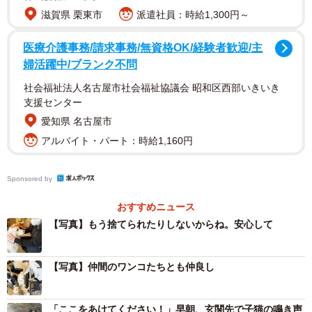
滋賀県 栗東市
派遣社員：時給1,300円～
医療介護事務/請求事務/無資格OK/経験者歓迎/主
2/5
婦活躍中/ブランク不問
社会福祉法人名古屋市社会福祉協議会 昭和区西部いきいき
引き取った当初のめご
支援センター
PETSのスタッフは一も二もなく、受け入れを承諾。すぐに
愛知県 名古屋市
その大型ワンコを引き取り、「めご」と名付け、まずは病
アルバイト・パート：時給1,160円
院へと直行し、めごの検査をしてもらうことにしました。
Sponsored by
めごの血液検査では異常がなかったものの、体はノミだら
おすすめニュース
け。同団体に戻ってすぐにスタッフはめごにシャンプーを
【写真】もう捨てられたりしないからね。安心して
しました。28キロもあるめごのシャンプーに対し、「自分
の体力的にこたえました。夜にやるもんじゃないですね
【写真】仲間のワンコたちとも仲良し
（笑）」とスタッフは振り返りますが、ここからめごとス
タッフの、気持ちを通わせる生活が始まりました。
「ここをあけてください！」早朝、玄関先で子猫の鳴き声