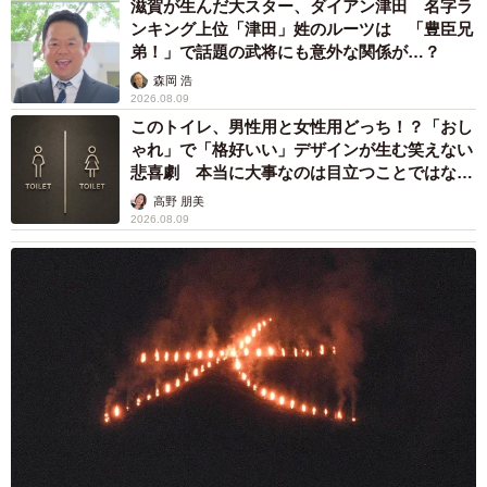
滋賀が生んだ大スター、ダイアン津田 名字ラ
こともありました。スタッフはその度に適切な処置を施
ンキング上位「津田」姓のルーツは 「豊臣兄
し、てんかん発作を抑える料理を作って食べさせたりと、
弟！」で話題の武将にも意外な関係が…？
たっぷりの愛情を注ぎ続けました。
森岡 浩
2026.08.09
「里親代行を承ります」と言い続けたい
このトイレ、男性用と女性用どっち！？「おし
ゃれ」で「格好いい」デザインが生む笑えない
悲喜劇 本当に大事なのは目立つことではな
く…
高野 朋美
2026.08.09