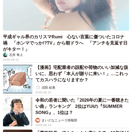
平成ギャル界のカリスマRumi 心ない言葉に傷ついたコロナ
禍 「ホンマでっか!?TV」から朝ドラへ 「アンチを見返す日
がキター！」
石井 隼人
2026.08.10
【漫画】宅配業者の誤配や荷物のいい加減な扱
いに、思わず「本人が謝りに来い！」…これっ
てカスハラになりますか？
沼田 絵美
2026.08.10
令和の若者に聞いた「2026年の夏に一番聴きた
い曲」ランキング 2位はYUIの『SUMMER
SONG』、1位は？
まいどなニュース情報部
2026.08.10