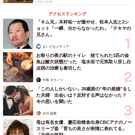
2026.08.08
アクセスランキング
「キム兄」木村祐一が激やせ、松本人志と2シ
ョット「一瞬、分からなかったわ」「テキヤの
兄さん」
まいどなメディア
お祭りの夜の駅のトイレ 捨てられた1匹の金
魚は酸欠状態だった 塩水浴で元気取り戻し白
点病の治療も奏功した
中将 タカノリ
「この人しかいない」26歳差の“年の差婚”をし
た夫婦 出会いは？反対する声はなかった？
今の思いを聞いた
古川 諭香
母は有名女優、慶応幼稚舎出身CBCアナのノー
スリーブ姿「育ちの良さが表情に表れてる」
「天使の笑顔」