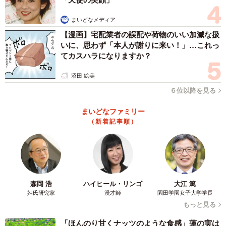
まいどなメディア
【漫画】宅配業者の誤配や荷物のいい加減な扱
いに、思わず「本人が謝りに来い！」…これっ
てカスハラになりますか？
沼田 絵美
６位以降を見る
まいどなファミリー
（新着記事順）
森岡 浩
ハイヒール・リンゴ
大江 篤
姓氏研究家
漫才師
園田学園女子大学学長
もっと見る
「ほんのり甘くナッツのような食感」蓮の実は