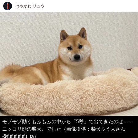
はやかわ リュウ
モゾモゾ動くもふもふの中から「5秒」で出てきたのは……
ニッコリ顔の柴犬、でした（画像提供：柴犬ふう太さん
@fufufufufu_ta）