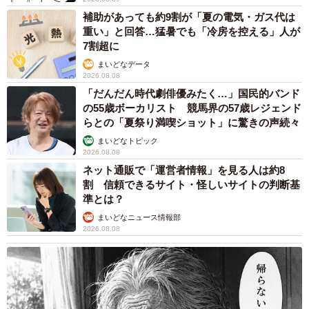
補助があっても約9割が「夏の電気・ガス代は
重い」と回答…猛暑でも「冷房を控える」人が
7割超に
まいどなデータ
2026.08.08
「だんだん時代劇俳優みたく…」国民的バンド
の55歳ボーカリスト 競馬界の57歳レジェンド
らとの「夏祭り満喫ショット」に驚きの声続々
まいどなトピック
2026.08.08
ネット通販で「運営者情報」を見る人は約8
割 信頼できるサイト・怪しいサイトの判断基
準とは？
まいどなニュース情報部
2026.08.08