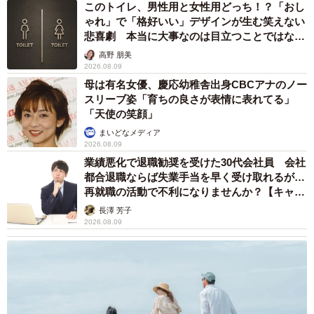
このトイレ、男性用と女性用どっち！？「おし
ゃれ」で「格好いい」デザインが生む笑えない
悲喜劇 本当に大事なのは目立つことではな
く…
高野 朋美
2026.08.09
母は有名女優、慶応幼稚舎出身CBCアナのノー
スリーブ姿「育ちの良さが表情に表れてる」
「天使の笑顔」
まいどなメディア
2026.08.09
業績悪化で退職勧奨を受けた30代会社員 会社
都合退職ならば失業手当を早く受け取れるが…
再就職の活動で不利になりませんか？【キャリ
アカウンセラーが解説】
長澤 芳子
2026.08.09