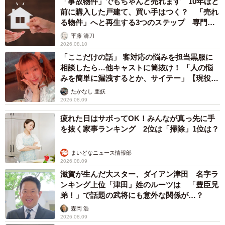
「事故物件」でもちゃんと売れます 10年ほど
前に購入した戸建て、買い手はつく？ 「売れ
る物件」へと再生する3つのステップ 専門家
が解説
平藤 清刀
2026.08.10
「ここだけの話」 客対応の悩みを担当黒服に
相談したら…他キャストに筒抜け！ 「人の悩
みを簡単に漏洩するとか、サイテー」【現役キ
ャストに取材】
たかなし 亜妖
2026.08.09
疲れた日はサボってOK！みんなが真っ先に手
を抜く家事ランキング 2位は「掃除」1位は？
まいどなニュース情報部
2026.08.09
滋賀が生んだ大スター、ダイアン津田 名字ラ
ンキング上位「津田」姓のルーツは 「豊臣兄
弟！」で話題の武将にも意外な関係が…？
森岡 浩
2026.08.09