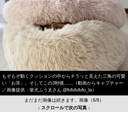
もぞもぞ動くクッションの中からチラッと見えた三角の可愛
い「お耳」。そしてこの3秒後……（動画からキャプチャー
／画像提供：柴犬ふう太さん @fufufufufu_ta）
まだまだ画像は続きます。画像（6/9）
↓ スクロールで次の写真 ↓