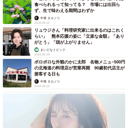
食べられるって知ってる？ 市場には出回ら
ず、生で味わえる期間はわずか
中将 タカノリ
2026.08.10
リュウジさん「料理研究家に出来るのはこれく
らい」 熊本応援の姿に「立派な金額」「あり
がとう」「頭が上がりません」
まいどなトピック
2026.08.10
ボロボロな外観のかに太郎 名物メニュ−500円
の北海道の料理店が営業再開 90歳初代店主が
接客する日も
中将 タカノリ
2026.08.10