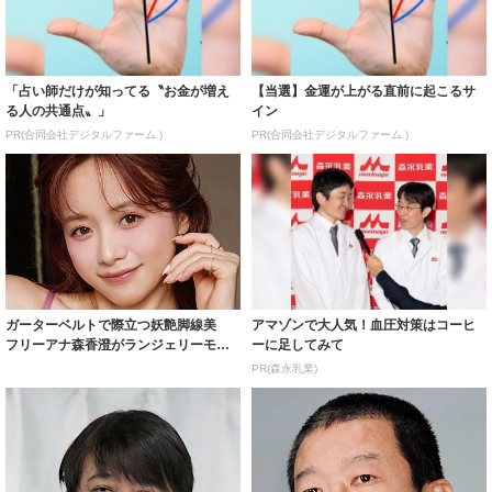
「占い師だけが知ってる〝お金が増え
【当選】金運が上がる直前に起こるサ
る人の共通点〟」
イン
PR(合同会社デジタルファーム )
PR(合同会社デジタルファーム )
ガーターベルトで際立つ妖艶脚線美
アマゾンで大人気！血圧対策はコーヒ
フリーアナ森香澄がランジェリーモデ
ーに足してみて
ルに ｢PE...
PR(森永乳業)