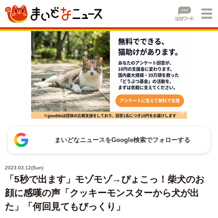
まいどなニュースをGoogle検索でフォローする
2023.03.12(Sun)
「5秒で出ます」モゾモゾ→ぴょこっ！柴犬のお
顔に感嘆の声「クッキーモンスターから犬が出
た」「何回見てもびっくり」