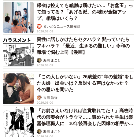
帰省は控えても感謝は届けたい…「お盆玉」っ
て知ってる？「あげる派」の4割が金額アッ
プ、相場はいくら？
まいどなニュース情報部
2026.08.09
異性に話しかけたらセクハラ？ 黙っていたら
フキハラ？ 「最近、生きるの難しい」令和の
職場で悩む上司【漫画】
海川 まこと
2026.08.09
「この人しかいない」26歳差の“年の差婚”をし
た夫婦 出会いは？反対する声はなかった？
今の思いを聞いた
古川 諭香
2026.08.09
「お前さえいなければ金賞取れてた！」高校時
代の演奏会がトラウマ……責められた学生は楽
器修理職人に 10年後再会した因縁の相手から
思わぬ申し出【漫画】
海川 まこと
2026.08.09