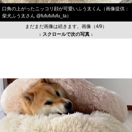
口角の上がったニッコリ顔が可愛いふう太くん（画像提供：
柴犬ふう太さん @fufufufufu_ta）
まだまだ画像は続きます。画像（4/9）
↓ スクロールで次の写真 ↓