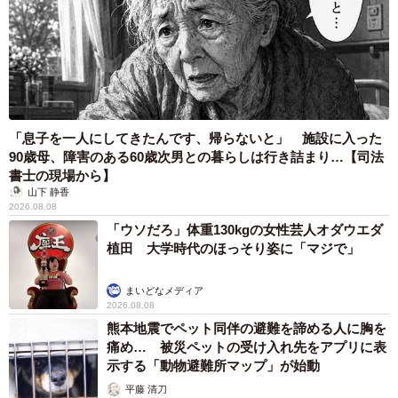
「息子を一人にしてきたんです、帰らないと」 施設に入った
90歳母、障害のある60歳次男との暮らしは行き詰まり…【司法
書士の現場から】
山下 静香
2026.08.08
「ウソだろ」体重130kgの女性芸人オダウエダ
植田 大学時代のほっそり姿に「マジで」
まいどなメディア
2026.08.08
熊本地震でペット同伴の避難を諦める人に胸を
痛め… 被災ペットの受け入れ先をアプリに表
示する「動物避難所マップ」が始動
平藤 清刀