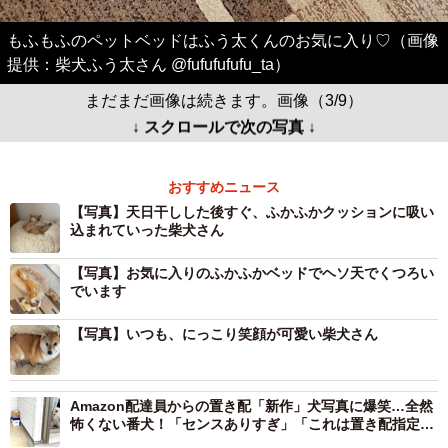
もふもふのペットベッドはふう太くんのお気に入り♡（画像
提供：柴犬ふう太さん @fufufufufu_ta）
まだまだ画像は続きます。画像（3/9）
↓ スクロールで次の写真 ↓
おすすめニュース
【写真】天日干しした後すぐ、ふかふかクッションに吸い
込まれていった柴犬さん
【写真】お気に入りのふかふかベッドでヘソ天でくつろい
でいます
【写真】いつも、にっこり笑顔が可愛い柴犬さん
Amazon配達員からの置き配「新作」犬写真に爆笑…全然
怖くない番犬！「センスありすぎ」「これは置き配指定し
たくなる」