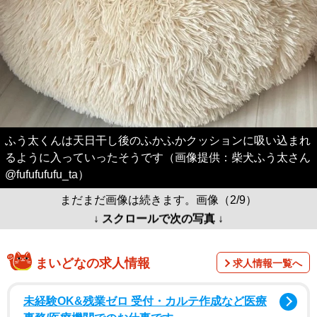
ふう太くんは天日干し後のふかふかクッションに吸い込まれ
るように入っていったそうです（画像提供：柴犬ふう太さん
@fufufufufu_ta）
まだまだ画像は続きます。画像（2/9）
↓ スクロールで次の写真 ↓
まいどなの求人情報
求人情報一覧へ
未経験OK&残業ゼロ 受付・カルテ作成など医療