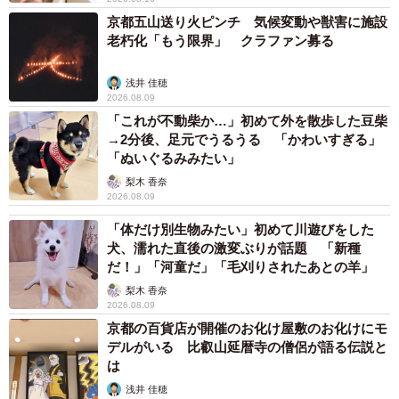
京都五山送り火ピンチ 気候変動や獣害に施設
老朽化「もう限界」 クラファン募る
浅井 佳穂
2026.08.09
「これが不動柴か…」初めて外を散歩した豆柴
→2分後、足元でうるうる 「かわいすぎる」
「ぬいぐるみみたい」
梨木 香奈
2026.08.09
「体だけ別生物みたい」初めて川遊びをした
犬、濡れた直後の激変ぶりが話題 「新種
だ！」「河童だ」「毛刈りされたあとの羊」
梨木 香奈
2026.08.09
京都の百貨店が開催のお化け屋敷のお化けにモ
デルがいる 比叡山延暦寺の僧侶が語る伝説と
は
浅井 佳穂