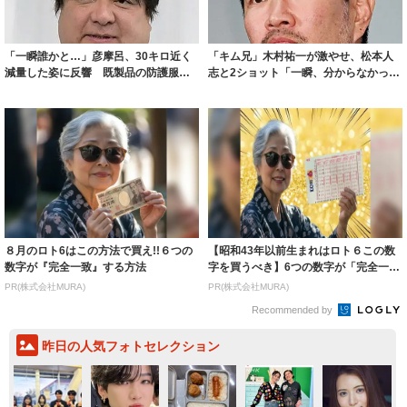
「一瞬誰かと…」彦摩呂、30キロ近く
「キム兄」木村祐一が激やせ、松本人
減量した姿に反響 既製品の防護服が
志と2ショット「一瞬、分からなかった
着られると...
わ」「テキ...
８月のロト6はこの方法で買え!!６つの
【昭和43年以前生まれはロト６この数
数字が『完全一致』する方法
字を買うべき】6つの数字が「完全一
致」する方...
PR(株式会社MURA)
PR(株式会社MURA)
Recommended by
昨日の人気フォトセレクション