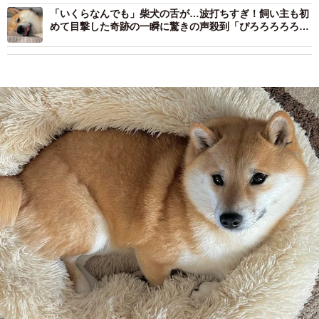
「いくらなんでも」柴犬の舌が…波打ちすぎ！飼い主も初
めて目撃した奇跡の一瞬に驚きの声殺到「ぴろろろろろ」
「ハムでも食べてる？」