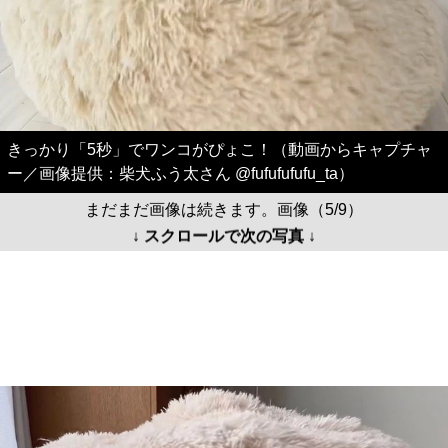
きっかり「5秒」でワンコがぴょこ！（動画からキャプチャ
ー／画像提供：柴犬ふう太さん @fufufufufu_ta）
まだまだ画像は続きます。画像（5/9）
↓ スクロールで次の写真 ↓