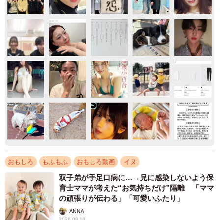
おもしろ
もふもふ
おもしろ動画
イヌ
双子弟が手足口病に…→兄に感染しないよう保
育士ママが考えた“お気持ちだけ”隔離 「ママ
の頑張りが伝わる」「可愛いふたり」
ANNA
2026.08.10