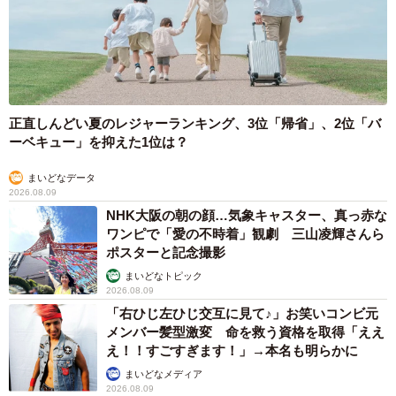
正直しんどい夏のレジャーランキング、3位「帰省」、2位「バ
ーベキュー」を抑えた1位は？
まいどなデータ
2026.08.09
NHK大阪の朝の顔…気象キャスター、真っ赤な
ワンピで「愛の不時着」観劇 三山凌輝さんら
ポスターと記念撮影
まいどなトピック
2026.08.09
「右ひじ左ひじ交互に見て♪」お笑いコンビ元
メンバー髪型激変 命を救う資格を取得「ええ
え！！すごすぎます！」→本名も明らかに
まいどなメディア
2026.08.09