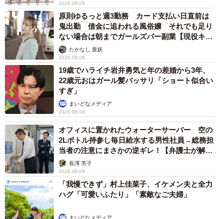
2026.08.08
原則ゆるっと週3勤務 カード支払い日直前は
鬼出勤 借金に追われる風俗嬢 それでも足り
ない場合は朝までガールズバー副業【現役キャ
ストに取材】
たかなし 亜妖
2026.08.08
19歳でハライチ岩井勇気と年の差婚から3年、
22歳元おはガール髪バッサリ「ショート似合い
すぎ」
まいどなメディア
2026.08.08
オフィスに置かれたウォーターサーバー 空の
2Lボトル持参し毎日給水する男性社員→総務担
当者の注意にまさかの逆ギレ！【弁護士が解
説】
長澤 芳子
2026.08.08
「我慢できず」村上佳菜子、イケメン夫と全力
ハグ「可愛いふたり」「素敵なご夫婦」
まいどなメディア