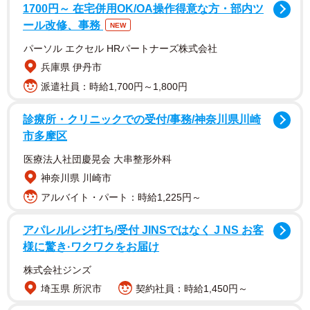
ノマドマーケティング株式会社（東京都渋谷区）が、2022
1700円～ 在宅併用OK/OA操作得意な方・部内ツ
年12月にインターネット上にて実施した調査です。
ール改修、事務
NEW
パーソル エクセル HRパートナーズ株式会社
兵庫県 伊丹市
派遣社員：時給1,700円～1,800円
診療所・クリニックでの受付/事務/神奈川県川崎
市多摩区
医療法人社団慶晃会 大串整形外科
神奈川県 川崎市
アルバイト・パート：時給1,225円～
アパレル/レジ打ち/受付 JINSではなく J NS お客
2/5
様に驚き·ワクワクをお届け
【男性】今まで誰かと恋愛関係に発展して別れたことがありますか？
株式会社ジンズ
（提供画像）
埼玉県 所沢市
契約社員：時給1,450円～