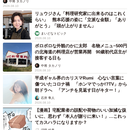
中将 タカノリ
2026.08.10
リュウジさん「料理研究家に出来るのはこれく
らい」 熊本応援の姿に「立派な金額」「あり
がとう」「頭が上がりません」
まいどなトピック
2026.08.10
ボロボロな外観のかに太郎 名物メニュ−500円
の北海道の料理店が営業再開 90歳初代店主が
接客する日も
中将 タカノリ
2026.08.10
平成ギャル界のカリスマRumi 心ない言葉に
傷ついたコロナ禍 「ホンマでっか!?TV」から
朝ドラへ 「アンチを見返す日がキター！」
石井 隼人
2026.08.10
【漫画】宅配業者の誤配や荷物のいい加減な扱
いに、思わず「本人が謝りに来い！」…これっ
てカスハラになりますか？
沼田 絵美