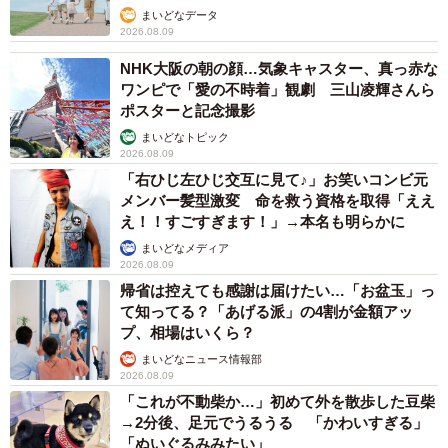
まいどなデータ
2026.08.09
NHK大阪の朝の顔…気象キャスター、真っ赤な
ワンピで「愛の不時着」観劇 三山凌輝さんら
ポスターと記念撮影
まいどなトピック
2026.08.09
「右ひじ左ひじ交互に見て♪」お笑いコンビ元
メンバー髪型激変 命を救う資格を取得「ええ
え！！すごすぎます！」→本名も明らかに
まいどなメディア
2026.08.09
帰省は控えても感謝は届けたい…「お盆玉」っ
て知ってる？「あげる派」の4割が金額アッ
プ、相場はいくら？
まいどなニュース情報部
2026.08.09
「これが不動柴か…」初めて外を散歩した豆柴
→2分後、足元でうるうる 「かわいすぎる」
「ぬいぐるみみたい」