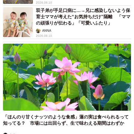
2026.08.10
双子弟が手足口病に…→兄に感染しないよう保
育士ママが考えた“お気持ちだけ”隔離 「ママ
の頑張りが伝わる」「可愛いふたり」
ANNA
2026.08.10
「ほんのり甘くナッツのような食感」蓮の実は食べられるって
知ってる？ 市場には出回らず、生で味わえる期間はわずか