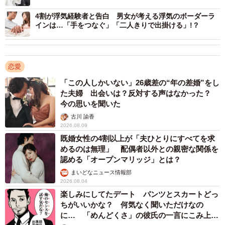
4割が浮気経験者と告白 男女が考える浮気のボーダーラ
インは…「手をつなぐ」「二人きりで出掛ける」!？
恋愛
「この人しかいない」26歳差の“年の差婚”をし
た夫婦 出会いは？反対する声はなかった？
今の思いを聞いた
古川 諭香
2026.08.09
既婚女性の4割以上が「夫ひとりにすべてを求
めるのは無理」 配偶者以外との親密な関係を
認める「オープンマリッジ」とは？
4/5
まいどなニュース情報部
2026.08.04
【男性】元恋人とよりを戻したいですか？（提供画像）
楽しみにしてたデート パンツとスカートどっ
ちがいいかな？ 何気なく聞いただけなの
に… 「めんどくさ」の彼氏の一言にこみ上げ