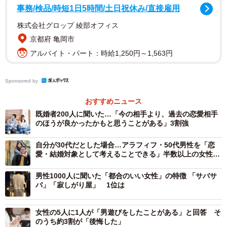
事務/検品/時短1日5時間/土日祝休み/直接雇用
株式会社グロップ 綾部オフィス
京都府 亀岡市
アルバイト・パート：時給1,250円～1,563円
Sponsored by
おすすめニュース
既婚者200人に聞いた…「今の相手より、過去の恋愛相手
のほうが良かったかもと思うことがある」3割強
3/5
自分が30代だとした場合…アラフィフ・50代男性を「恋
愛・結婚対象として考えることできる」半数以上の女性が
【女性】今まで誰かと恋愛関係に発展して別れたことがありますか？
回答
（提供画像）
男性1000人に聞いた「都合のいい女性」の特徴 「サバサ
バ」「寂しがり屋」 1位は
まず、「今まで誰かと恋愛関係に発展して別れたことがあ
りますか」と聞いたところ、男性の49％、女性の67％が
女性の5人に1人が「男遊びをしたことがある」と回答 そ
のうち約3割が「後悔した」
「別れたことがある」と回答しました。