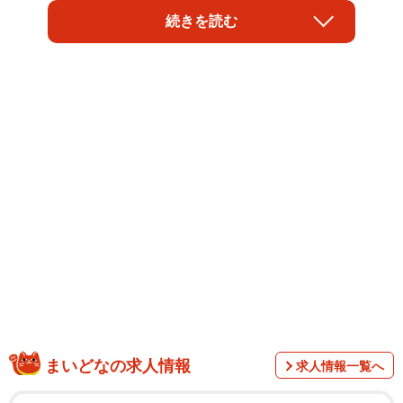
と聞いたところ、男性は3割、女性では1割強の人が「より
続きを読む
を戻したいと思う」と回答しました。また、よりを戻した
いときにとる行動として、男性からは「LINEする」、女性
からは「会いに行く」などの声が寄せられたそうです。
まいどなの求人情報
求人情報一覧へ
男女の出会いメディア『e-venz（イベンツ）』を運営する