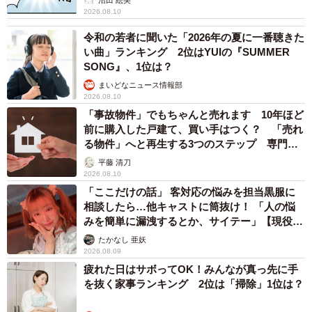
2026.08.10
令和の若者に聞いた「2026年の夏に一番聴きた
い曲」ランキング 2位はYUIの『SUMMER
SONG』、1位は？
まいどなニュース情報部
2026.08.10
「事故物件」でもちゃんと売れます 10年ほど
前に購入した戸建て、買い手はつく？ 「売れ
る物件」へと再生する3つのステップ 専門家
が解説
平藤 清刀
2026.08.10
「ここだけの話」 客対応の悩みを担当黒服に
相談したら…他キャストに筒抜け！ 「人の悩
みを簡単に漏洩するとか、サイテー」【現役キ
ャストに取材】
たかなし 亜妖
2026.08.09
疲れた日はサボってOK！みんなが真っ先に手
を抜く家事ランキング 2位は「掃除」1位は？