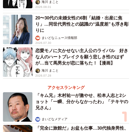
る寂しさ【漫画】
海川 まこと
2026.08.01
20〜30代の未婚女性の6割「結婚・出産に焦
り」…同世代男性との認識の“温度差”も浮き彫
りに
まいどなニュース情報部
2026.07.30
恋愛モノに欠かせない主人公のライバル 好き
な人のハートブレイクを願う悲しき性のはず
が…当て馬男女が恋に落ちた！【漫画】
海川 まこと
5/5
2026.07.28
【女性】元恋人とよりを戻したいですか？（提供画像）
アクセスランキング
「キム兄」木村祐一が激やせ、松本人志と2シ
続いて、「別れたことがある」と回答した男性179人と女性
ョット「一瞬、分からなかったわ」「テキヤの
兄さん」
426人に「元恋人とよりを戻したいですか」と聞いたとこ
ろ、男性は30％、女性は14％が「よりを戻したいと思う」
まいどなメディア
と回答しました。
「完全に旅館だ」お盆も仕事…30代独身男性、