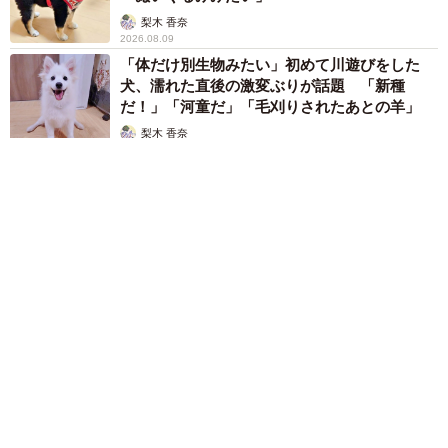
梨木 香奈
2026.08.09
「体だけ別生物みたい」初めて川遊びをした
犬、濡れた直後の激変ぶりが話題 「新種
だ！」「河童だ」「毛刈りされたあとの羊」
梨木 香奈
2026.08.09
異性に話しかけたらセクハラ？ 黙っていたらフキハラ？ 「最
近、生きるの難しい」令和の職場で悩む上司【漫画】