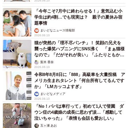
2026.08.10
「今年こそ7月中に終わらせる！」意気込む小
学生は約4割…でも現実は？ 親子の夏休み宿
題事情
まいどなニュース情報部
2026.08.10
猫が突然の「理不尽パンチ」！ 笑顔の兄犬を
襲った爆笑ハプニングにSNS沸く 「まぁ猫様
なので」「だがそれが良い」「ふたりともかわ
いいね」
梨木 香奈
2026.08.10
令和8年8月8日に「888」高級車を大量投稿 ア
メリカ生まれタレント「何台所有してるんです
か」「LMカッコよすぎ」
まいどなメディア
2026.08.10
「No！パパは車行って」初めて1人で登園 ダ
ウン症の4歳娘の成長に思わず涙…「感動して
泣いちゃった」「表情も会話も愛おしい」
五ヶ瀬 あお