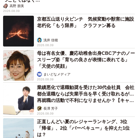
高野 朋美
2026.08.09
京都五山送り火ピンチ 気候変動や獣害に施設
老朽化「もう限界」 クラファン募る
浅井 佳穂
2026.08.09
母は有名女優、慶応幼稚舎出身CBCアナのノー
スリーブ姿「育ちの良さが表情に表れてる」
「天使の笑顔」
まいどなメディア
2026.08.09
業績悪化で退職勧奨を受けた30代会社員 会社
都合退職ならば失業手当を早く受け取れるが…
再就職の活動で不利になりませんか？【キャリ
アカウンセラーが解説】
長澤 芳子
2026.08.09
正直しんどい夏のレジャーランキング、3位
「帰省」、2位「バーベキュー」を抑えた1位
は？