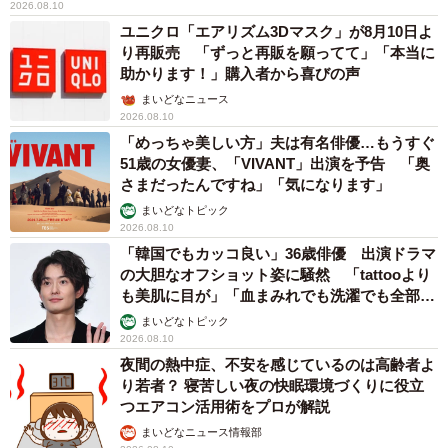
2026.08.10
ユニクロ「エアリズム3Dマスク」が8月10日よ
り再販売 「ずっと再販を願ってて」「本当に
助かります！」購入者から喜びの声
まいどなニュース
2026.08.10
「めっちゃ美しい方」夫は有名俳優…もうすぐ
51歳の女優妻、「VIVANT」出演を予告 「奥
さまだったんですね」「気になります」
まいどなトピック
2026.08.10
「韓国でもカッコ良い」36歳俳優 出演ドラマ
の大胆なオフショット姿に騒然 「tattooより
も美肌に目が」「血まみれでも洗濯でも全部か
っこいい」
まいどなトピック
2026.08.10
夜間の熱中症、不安を感じているのは高齢者よ
り若者？ 寝苦しい夜の快眠環境づくりに役立
つエアコン活用術をプロが解説
まいどなニュース情報部