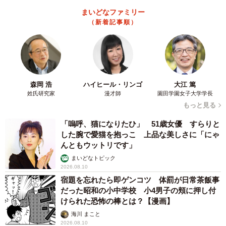
教えてもらったところ、「もう一度やり直したい」（男性
まいどなファミリー
（新着記事順）
23歳）、「ずっと一緒にいたい」（女性24歳）、「よりを
戻したい」（女性29歳）、「会いたい」（男性27歳）とい
ったような回答が多くみられたといいます。
森岡 浩
ハイヒール・リンゴ
大江 篤
姓氏研究家
漫才師
園田学園女子大学学長
もっと見る
「嗚呼、猫になりたひ」 51歳女優 すらりと
した腕で愛猫を抱っこ 上品な美しさに「にゃ
んともウットリです」
まいどなトピック
2026.08.10
宿題を忘れたら即ゲンコツ 体罰が日常茶飯事
だった昭和の小中学校 小4男子の頬に押し付
けられた恐怖の棒とは？【漫画】
海川 まこと
2026.08.10