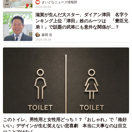
まいどなニュース情報部
2026.08.09
滋賀が生んだ大スター、ダイアン津田 名字ラ
ンキング上位「津田」姓のルーツは 「豊臣兄
弟！」で話題の武将にも意外な関係が…？
森岡 浩
2026.08.09
このトイレ、男性用と女性用どっち！？「おしゃれ」で「格好
いい」デザインが生む笑えない悲喜劇 本当に大事なのは目立
つことではなく…