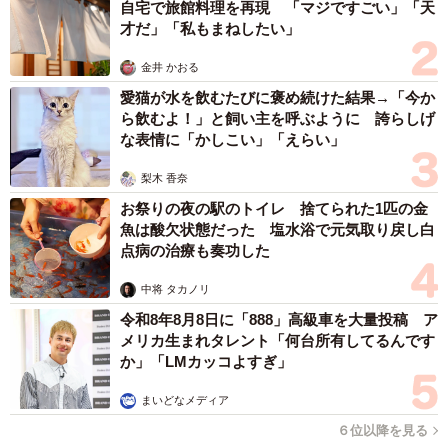
自宅で旅館料理を再現 「マジですごい」「天
「よりを戻したい」と回答した男女112人に「よりを戻した
才だ」「私もまねしたい」
いときの心理」を教えてもらったところ、「不意に楽しい
金井 かおる
思い出を思い出した時」（男性28歳）、「忘れられないか
愛猫が水を飲むたびに褒め続けた結果→「今か
ら」（男性29歳）、「懐かしく思った時」（女性24歳）、
ら飲むよ！」と飼い主を呼ぶように 誇らしげ
な表情に「かしこい」「えらい」
「自分から別れを切り出したが、一時の感情だったため後
悔している」（女性26歳）、など別れた相手への未練があ
梨木 香奈
ると受け取れるコメントがみられました。
お祭りの夜の駅のトイレ 捨てられた1匹の金
魚は酸欠状態だった 塩水浴で元気取り戻し白
また、「よりを戻したいときに全国の男女がとる行動」と
点病の治療も奏功した
して男性からは「LINEする」（20歳男性）、「プレゼン
中将 タカノリ
ト」（25歳男性）、「会いに行く」（女性22歳）など積極
令和8年8月8日に「888」高級車を大量投稿 ア
的な声が寄せられた一方で、「ただ謝ります」（28歳男
メリカ生まれタレント「何台所有してるんです
性）、「なにもできない」（女性27歳）、「自分の悪いと
か」「LMカッコよすぎ」
ころを直す」（女性29歳）といった声も寄せられました。
まいどなメディア
６位以降を見る
最後に、「よりを戻したいときに元恋人におくる言葉」を