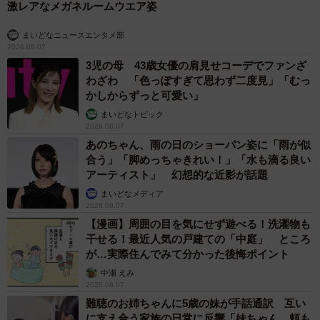
激レアなメガネルームウエア姿
まいどなニュースエンタメ部
2026.08.07
3児の母 43歳女優の肩見せコーデでファンざ
わざわ 「色っぽすぎて思わず二度見」「むっ
かしからずっと可愛い」
まいどなトピック
2026.08.07
あのちゃん、雨の日のショーパン姿に「雨が似
合う」「脚めっちゃきれい！」「水も滴る良い
アーティスト」 幻想的な近影が話題
まいどなメディア
2026.08.07
【漫画】周囲の目を気にせず遊べる！洗濯物も
干せる！最近人気の戸建ての「中庭」 ところ
が…実際住んでみて分かった後悔ポイント
中瀬 えみ
2026.08.07
難聴のお姉ちゃんに5歳の妹が手話通訳 互い
に支え合う家族の日常に反響「妹ちゃん、頼も