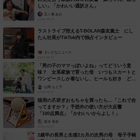
しい」「かわいい通訳さん」
五ヶ瀬 あお
2026.08.07
ラストライブ控えるT-BOLAN森友嵐士 にし
たん社長がTikTok内で独占インタビュー
まいどなニュース
2026.08.07
「男の子のママっぽいよね」ってどういう意
味？ 女系家族で育った母 いつもスカートと
ワンピースしか着ないし、ヒールも好き どの
へんが…
山岡 もと子
2026.08.07
猫用の爪研ぎおもちゃを買ったら…「これで合
ってますか？」予想外の使い方が大反響
「100点満点」「かわいいからよし！」
梨木 香奈
2026.08.07
2歳半の長男と生後2カ月の次男の母 母子手帳