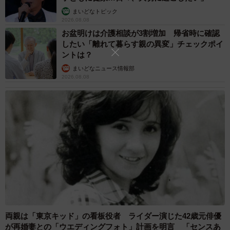
まいどなトピック
2026.08.08
お盆明けは介護相談が3割増加 帰省時に確認
したい「離れて暮らす親の異変」チェックポイ
ントは？
まいどなニュース情報部
2026.08.08
両親は「東京キッド」の看板役者 ライダー演じた42歳元俳優
が再婚妻との「ウエディングフォト」計画を明言 「センスあ