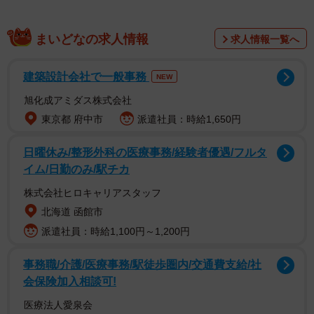
まいどなの求人情報
求人情報一覧へ
建築設計会社で一般事務
NEW
旭化成アミダス株式会社
東京都 府中市
派遣社員：時給1,650円
日曜休み/整形外科の医療事務/経験者優遇/フルタ
イム/日勤のみ/駅チカ
株式会社ヒロキャリアスタッフ
北海道 函館市
派遣社員：時給1,100円～1,200円
事務職/介護/医療事務/駅徒歩圏内/交通費支給/社
会保険加入相談可!
医療法人愛泉会