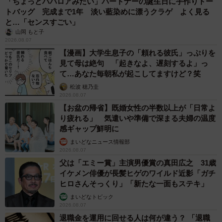
「ちょっとババロアみたい」パートナーの誕生日に手作りトー
トバッグ 完成まで1年 淡い藍染めに漂うクラゲ よく見る
と…「センスすごい」
山岡 もと子
2026.08.07
【漫画】大学生息子の「頼れる彼氏」っぷりを
見て母は絶句 「起きなよ、遅刻するよ」っ
て…あなた毎朝私が起こしてますけど？笑
松波 穂乃圭
2026.08.07
【お盆の帰省】既婚女性の半数以上が「日常よ
り疲れる」 気遣いや準備で深まる夫婦の温度
感ギャップ鮮明に
まいどなニュース情報部
2026.08.07
父は「エミー賞」主演男優賞の真田広之 31歳
イケメン俳優が長髪ヒゲのワイルド近影「ガチ
ヒロさんそっくり」「新たな一面もステキ」
まいどなトピック
2026.08.07
退職金を運用に回せる人は何が違う？ 「退職