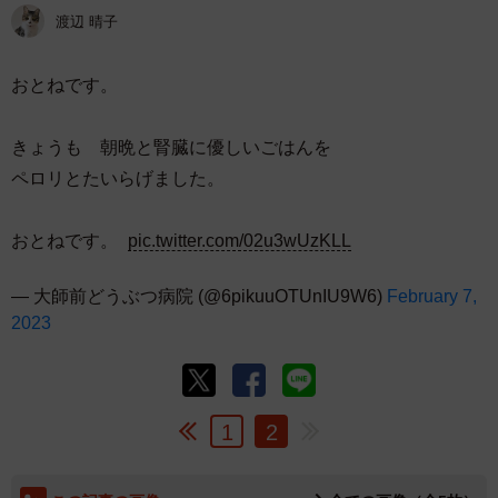
渡辺 晴子
おとねです。
きょうも 朝晩と腎臓に優しいごはんを
ペロリとたいらげました。
おとねです。
pic.twitter.com/02u3wUzKLL
— 大師前どうぶつ病院 (@6pikuuOTUnIU9W6)
February 7,
2023
1
2