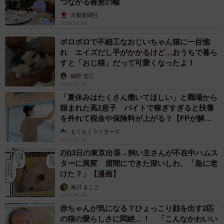
つながる善意の輪
京都新聞社
2026.08.08
ボロボロで不細工なおじいちゃん猫に一目惚
れ エイズだし手がかかるけど…おうちで暮ら
すと「おじ猫」だって可愛くなったよ！
鶴野 浩己
2026.08.08
「夏休みはたくさん働いてほしい」と職場から
頼まれた高2息子 バイトで稼ぎすぎると扶養
を外れて税金や保険料が上がる？【FPが解
説】
もくもくライターズ
2026.08.08
2泊3日の東京出張→飼い主さんが不在中ハムス
ターに異変 眉間にできた深いしわ、「急に老
けた？」【漫画】
海川 まこと
2026.08.08
赤ちゃんが気になる？ひょっこり顔を出す2匹
の猫の愛らしさに悶絶…！ 「こんなかわいい