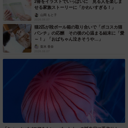
2冊をイラストでいっぱいに 見る人を楽しま
せる家族ストーリーに「かわいすぎる！」
山岡 もと子
2026.08.07
猫2匹が段ボール箱の取り合いで「ポコスカ猫
パンチ」の応酬 その後の心温まる結末に「愛
～！」「おばちゃん泣きそうや…」
梨木 香奈
2026.08.07