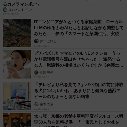
るカメラマン求む」
まいどなトピック
2026.08.08
ITエンジニアがAIとつくる家庭菜園 ローカル
LLMのゆるふわAIたちとお話しながら開墾して
みたら… 夢の「スマートな菜園生活」実現な
るか
井二 かける
2026.08.08
プチバズしたママ友とのLINEスクショ うっ
かり電話番号を流出させちゃった！ 激怒する
友人 慰謝料の相場はいくらですか【弁護士が
解説】
長澤 芳子
2026.08.08
「テレビより私を見て？」パパの目の前に陣取
る犬に1.4万いいね あまりにも健気な熱烈ア
ピールのちょっと切ない結末
梨木 香奈
2026.08.08
太っ腹！京都の老舗中華料理店がフルコース料
理50人前を無料提供 「一市民としてお礼を」