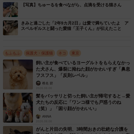
【写真】ちゅーるを食べながら、点滴を受ける猫さん
きみと過ごした「2年9カ月2日」は愛で満ちていたよ ア
スペルギルスと闘った愛猫「王子くん」が伝えたこと
もふもふ
保護犬・保護猫
ネコ
東京
飼い主が食べているヨーグルトをもらえなかっ
た犬さん、爆裂に拗ねた顔がかわいすぎ「鼻息
フスフス」「反則レベル」
椎名 碧
2026.08.06
髪をバッサリと切った飼い主が帰宅すると→愛
犬たちの反応に「ワンコ様でも戸惑うのね
（笑）」「困り顔がかわいい」
ANNA
2026.08.06
がんと片目の失明、3時間おきの壮絶な介護を