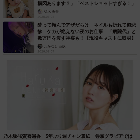
構図あります？」「ベストショットすぎる！」
梨木 香奈
2026.08.08
酔って転んでアザだらけ ネイルも折れて超悲
惨 ケガが絶えない夜のお仕事 「病院代」と
数万円を渡す神客も！【現役キャストに取材】
たかなし 亜妖
2026.08.07
乃木坂46賀喜遥香 5年ぶり週チャン表紙 巻頭グラビアでは