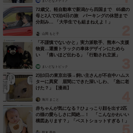
まいどなメディア
72歳父、軽自動車で新潟から四国まで 65歳の
母と2人で3泊4日の旅 パーキングの休憩まで
分刻み… 「大学生でも組まねえよ！」
山岡 もと子
「不謹慎でないかと」実力派歌手、熊本へ支援
物資…運搬トラックの車体デザインにためら
い 「痛いほど伝わる」「行動され立派」
まいどなトピック
2泊3日の東京出張→飼い主さんが不在中ハムス
ターに異変 眉間にできた深いしわ、「急に老
けた？」【漫画】
海川 まこと
赤ちゃんが気になる？ひょっこり顔を出す2匹
の猫の愛らしさに悶絶…！ 「こんなかわいい
構図あります？」「ベストショットすぎる！」
梨木 香奈