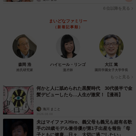
６位以降を見る
まいどなファミリー
（新着記事順）
森岡 浩
ハイヒール・リンゴ
大江 篤
姓氏研究家
漫才師
園田学園女子大学学長
もっと見る
何かと人に舐められた黒髪時代 30代後半で金
髪デビューしたら…人生が激変！【漫画】
海川 まこと
2026.08.08
夫はマイファスHiro、義父母も義兄も超有名歌
手の28歳モデル兼俳優が第1子出産を報告「母
子ともに健康…日々、大切に過ごしたい」