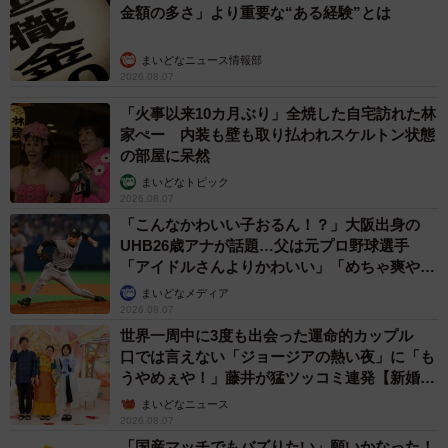
金額の多さ」より重要な“ある経験”とは
まいどなニュース情報部
2026.08.07
「火事以来10カ月ぶり」全焼した自宅訪れた林
家ぺー 内装も壁も取り払われスケルトン状態
の部屋に呆然
まいどなトピック
2026.08.07
「こんなかわいい子おるん！？」大阪出身の
UHB26歳アナが話題…父は元プロ野球選手
「アイドルさんよりかわいい」「めちゃ爽や
か」
まいどなメディア
2026.08.07
世界一周中に3度も出会った運命的カップル
口では言えない「ジョージアの熱い夜」に「も
うやめぇや！」藤井が猛ツッコミ連発【新婚さ
ん】
まいどなニュース
2026.08.07
「国産マッチでもバズりたい」願いかなった！