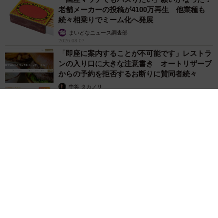
老舗メーカーの投稿が4100万再生 他業種も
続々相乗りでミーム化へ発展
まいどなニュース調査部
2026.08.07
「即座に案内することが不可能です」レストラ
ンの入り口に大きな注意書き オートリザーブ
からの予約を拒否するお断りに賛同者続々
中将 タカノリ
2026.08.07