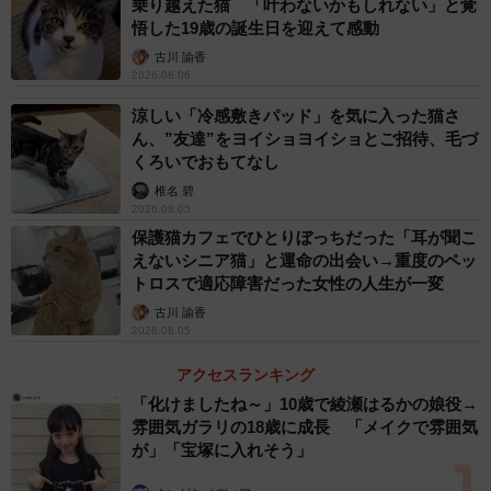
乗り越えた猫 「叶わないかもしれない」と覚
悟した19歳の誕生日を迎えて感動
古川 諭香
2026.08.06
涼しい「冷感敷きパッド」を気に入った猫さ
ん、”友達”をヨイショヨイショとご招待、毛づ
くろいでおもてなし
椎名 碧
2026.08.05
保護猫カフェでひとりぼっちだった「耳が聞こ
えないシニア猫」と運命の出会い→重度のペッ
トロスで適応障害だった女性の人生が一変
古川 諭香
2026.08.05
アクセスランキング
「化けましたね～」10歳で綾瀬はるかの娘役→
雰囲気ガラリの18歳に成長 「メイクで雰囲気
が」「宝塚に入れそう」