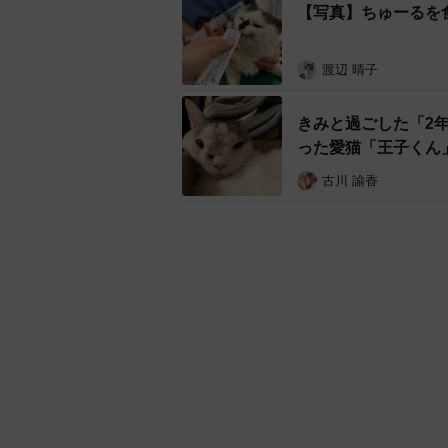
【写真】ちゅーるを
渡辺 晴子
きみと過ごした「2
った愛猫「王子くん
古川 諭香