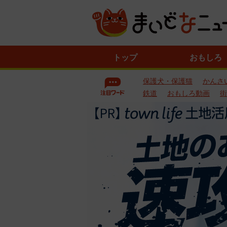
ニ
トップ
おもしろ
ュ
ー
保護犬・保護猫
かんさ
ス
一
鉄道
おもしろ動画
街
覧