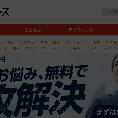
もふもふ
ライフハック
い
家族
気になる
ネコ
観光
買ってみたい
夫婦
のりも
ネタ
事件
アニメ
ファッション
お菓子
グルメ
もっと見