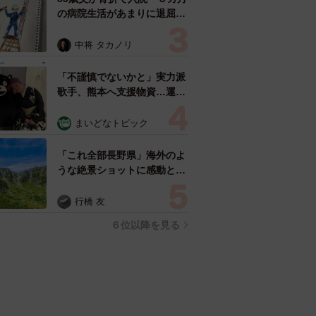
の病院生活があまりに退屈で
「画用紙と色鉛筆持ってこ
い！」→スケッチブックを見
中将 タカノリ
た家族が仰天「これ、売れま
すよ…」
「不謹慎でないかと」実力派
歌手、熊本へ支援物資…運搬
トラックの車体デザインにた
めらい 「痛いほど伝わる」
まいどなトピック
「行動され立派」
「これ全部長野県」海外のよ
うな絶景ショットに感動と反
響「離れてからいいところだ
ったんだって気づいた」
行橋 友
６位以降を見る