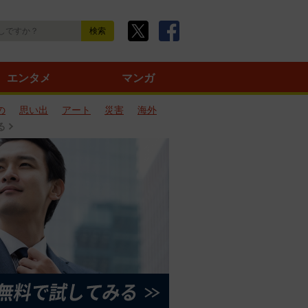
エンタメ
マンガ
の
思い出
アート
災害
海外
る