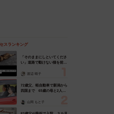
セスランキング
「そのままにしといてくださ
い」道路で動けない猫を前に
返された一言… 懸命に生き
ようとした4日間 「命の重
渡辺 晴子
さはみんな同じ」保護団体代
表の訴え
72歳父、軽自動車で新潟から
四国まで 65歳の母と2人で
3泊4日の旅 パーキングの休
憩まで分刻み… 「大学生で
山岡 もと子
も組まねえよ！」
83歳父が骨折で入院 ３カ月