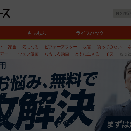
もふもふ
ライフハック
い
家族
気になる
ビフォーアフター
災害
買ってみたい
アート
ウェブ漫画
おもしろ動画
ともに生きる
イヌ
もっ