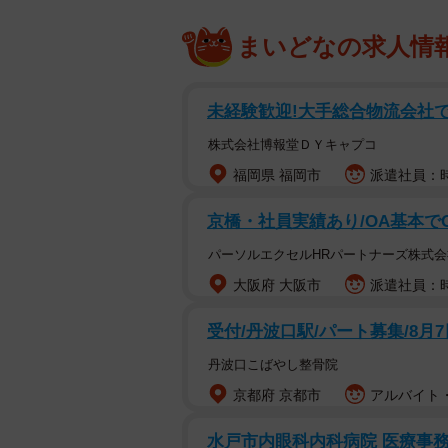
まいどなの求人情
未経験歓迎!大手総合物流会社で
株式会社博報堂ＤＹキャプコ
福岡県 福岡市
派遣社員：時
京橋・社員実績あり/OA基本で
パーソルエクセルHRパートナーズ株式会
大阪府 大阪市
派遣社員：時
受付/丹波口駅/パート募集/8月
丹波口こばやし整骨院
京都府 京都市
アルバイト・
水戸市内眼科内科病院 医療事務の