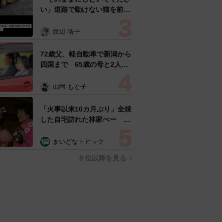
い」道路で動けない猫を前に
返された一言… 懸命に生き
ようとした4日間 「命の重
渡辺 晴子
さはみんな同じ」保護団体代
表の訴え
72歳父、軽自動車で新潟から
四国まで 65歳の母と2人で
3泊4日の旅 パーキングの休
憩まで分刻み… 「大学生で
山岡 もと子
も組まねえよ！」
「火事以来10カ月ぶり」全焼
した自宅訪れた林家ぺー 内
装も壁も取り払われスケルト
ン状態の部屋に呆然
まいどなトピック
６位以降を見る