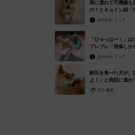
雨に濡れて不機嫌な
の？とキョトン顔「
はやかわ リュウ
「ひゃっはー！」は
ブレブレ「残像しか
はやかわ リュウ
納豆を食べた犬が、
よ！」と病院に連れ
川上 隆宏