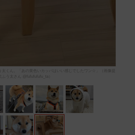
う太くん。「あの黄色いカッパはいい感じでしたワン☆」（画像提
う太さん @fufufufufu_ta）