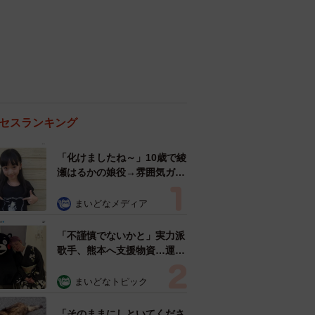
セスランキング
「化けましたね～」10歳で綾
瀬はるかの娘役→雰囲気ガラ
リの18歳に成長 「メイクで
雰囲気が」「宝塚に入れそ
まいどなメディア
う」
「不謹慎でないかと」実力派
歌手、熊本へ支援物資…運搬
トラックの車体デザインにた
めらい 「痛いほど伝わる」
まいどなトピック
「行動され立派」
「そのままにしといてくださ