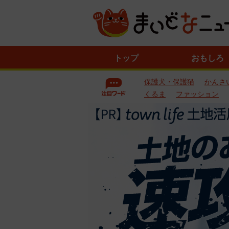
ニ
トップ
おもしろ
ュ
ー
保護犬・保護猫
かんさ
ス
一
くるま
ファッション
覧