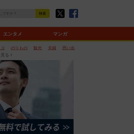
エンタメ
マンガ
ネコ
のりもの
観光
夫婦
思い出
と見る