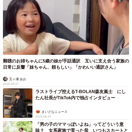
難聴のお姉ちゃんに5歳の妹が手話通訳 互いに支え合う家族の
日常に反響「妹ちゃん、頼もしい」「かわいい通訳さん」
五ヶ瀬 あお
2026.08.07
ラストライブ控えるT-BOLAN森友嵐士 にし
たん社長がTikTok内で独占インタビュー
まいどなニュース
2026.08.07
「男の子のママっぽいよね」ってどういう意
味？ 女系家族で育った母 いつもスカートと