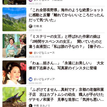
2026.08.06
「これ全部長野県」海外のような絶景ショット
に感動と反響「離れてからいいところだったん
だって気づいた」
行橋 友
2026.08.06
「ミステリーの女王」と呼ばれた作家の娘は
「2時間サスペンスの女王」 聞いていたのと
違う血液型に「私は誰の子なの？」【徹子の部
屋】
まいどなニュース
2026.08.06
「わぁ…姐さん…」「永遠にお美しい」 大女
優岩下志麻さん、写真家のインスタに登場
まいどなメディア
2026.08.05
「ふざけてません…真剣です」京都の老舗和菓
子店 次はカブトムシの幼虫 職人が手がけた
ゲテモノ和菓子 見事な造形に「気持ち悪いく
らいリアル」
中将 タカノリ