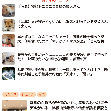
おすすめニュース
【写真】寝顔もニコニコ笑顔の柴犬さん
【写真】まだ寝たくないのに…眠気と戦っている柴犬のふ
う太くん
思わず白目「なんじゃこりゃー！」禁断の味を知った柴
犬、何を食べたの？「マジかよ！マジかよ」「こんな美味
い物が…」
昼寝から目覚めたら…ニコニコの柴犬が添い寝して待って
た！ 映画みたいな“幸せな瞬間”に羨望の声
SUPで飼い主が湖に転落！→一緒に乗ってた犬は！？ 瞬
時に判断した予想外の行動に「天才！」「賢い」
おもしろ
もふもふ
イヌ
京都の百貨店が開催のお化け屋敷のお化けにモ
デルがいる 比叡山延暦寺の僧侶が語る伝説と
1/7