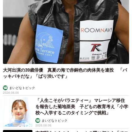
大河出演の39歳俳優 真夏の海で赤銅色の肉体美を連投 「バ
ッキバキだな」「ばり渋いです」
まいどなトピック
2026.08.06
「人生こそがバラエティー」 マレーシア移住
を報告した菊地亜美 子どもの教育考え「小学
校へ入学するこのタイミングで挑戦」
まいどなトピック
2026.08.06