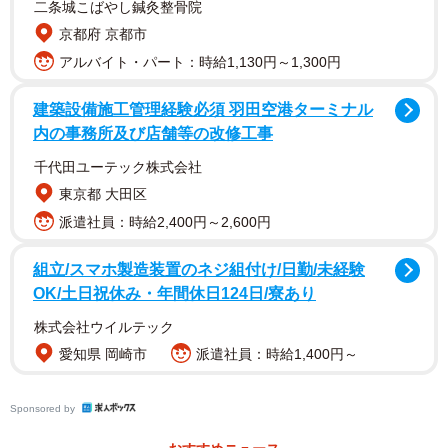
二条城こばやし鍼灸整骨院
京都府 京都市
アルバイト・パート：時給1,130円～1,300円
建築設備施工管理経験必須 羽田空港ターミナル
内の事務所及び店舗等の改修工事
千代田ユーテック株式会社
東京都 大田区
派遣社員：時給2,400円～2,600円
雨の中の散歩で濡れたせいで、不機嫌だったふう太くん。
その両手の間に偶然生まれた、可愛い「ハート」につい
組立/スマホ製造装置のネジ組付け/日勤/未経験
て、飼い主さんにお話を伺いました。
OK/土日祝休み・年間休日124日/寮あり
株式会社ウイルテック
愛知県 岡崎市
派遣社員：時給1,400円～
Sponsored by