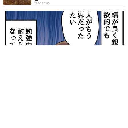
2026.08.05
【漫画】中学受験のリアル「あの子、最近見ないね」…御三家
を目指していたはずの家庭が消えていく 限界を迎えた子を目
の当りに
松波 穂乃圭
2026.08.05
市販薬のオーバードーズ対策で改正薬機法が5
月に施行、かぜ薬を購入した人の約6割が「法
改正を認知」乱用防止の指定成分とは？