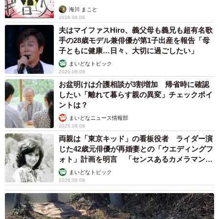
海川 まこと
2026.08.08
夫はマイファスHiro、義父母も義兄も超有名歌
手の28歳モデル兼俳優が第1子出産を報告「母
子ともに健康…日々、大切に過ごしたい」
まいどなトピック
2026.08.08
5/7
お盆明けは介護相談が3割増加 帰省時に確認
したい「離れて暮らす親の異変」チェックポイ
ふう太くんは口角が上がっているので寝顔もニコニコ♡（柴犬ふう太さ
ん @fufufufufu_ta）
ントは？
まいどなニュース情報部
ーー『スピード乾燥モード』！本当に早く乾きそうですね
2026.08.08
両親は「東京キッド」の看板役者 ライダー演
（笑）。ふう太くんは雨でもお散歩に行きたい派ですか？
じた42歳元俳優が再婚妻との「ウエディングフ
ォト」計画を明言 「センスあるカメラマン求
「雨でもお散歩派です。カッパは着てくれますが、立ち止
む」
まいどなトピック
まることもあるので、あまり好きではないようです…」
2026.08.08