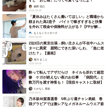
すと「おじ猫」だって可愛くなったよ！
鶴野 浩己
◇ ◇
2026.08.08
「夏休みはたくさん働いてほしい」と職場から
雨散歩で濡れて不機嫌だった柴犬、ふう太くんの腕の中に
頼まれた高2息子 バイトで稼ぎすぎると扶養
を外れて税金や保険料が上がる？【FPが解
偶然出来た、可愛い「ハート」。それは、飼い主さんを笑
説】
もくもくライターズ
顔にしてくれる幸運の「ハート」なのでした。
2026.08.08
2泊3日の東京出張→飼い主さんが不在中ハムス
■柴犬ふうたくんのLINEスタンプ
ターに異変 眉間にできた深いしわ、「急に老
けた？」【漫画】
■「柴犬のふう太 2023年カレンダー」【予約販売】はこち
海川 まこと
2026.08.08
ら
酔って転んでアザだらけ ネイルも折れて超悲
惨 ケガが絶えない夜のお仕事 「病院代」と
数万円を渡す神客も！【現役キャストに取材】
たかなし 亜妖
2026.08.07
乃木坂46賀喜遥香 5年ぶり週チャン表紙 巻
頭グラビアでは激レアなメガネルームウエア姿