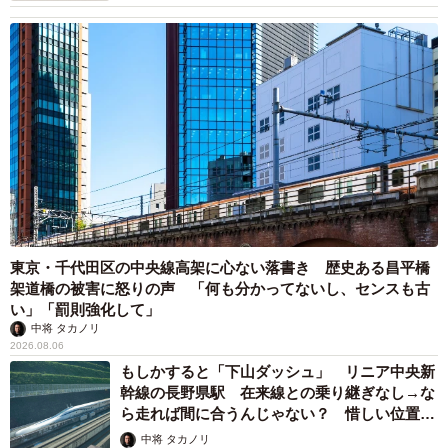
東京・千代田区の中央線高架に心ない落書き 歴史ある昌平橋
架道橋の被害に怒りの声 「何も分かってないし、センスも古
い」「罰則強化して」
中将 タカノリ
2026.08.06
もしかすると「下山ダッシュ」 リニア中央新
幹線の長野県駅 在来線との乗り継ぎなし→な
ら走れば間に合うんじゃない？ 惜しい位置関
係が反響
中将 タカノリ