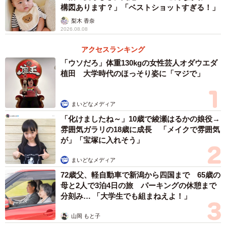
構図あります？」「ベストショットすぎる！」
梨木 香奈
2026.08.08
アクセスランキング
「ウソだろ」体重130kgの女性芸人オダウエダ
植田 大学時代のほっそり姿に「マジで」
まいどなメディア
「化けましたね～」10歳で綾瀬はるかの娘役→
雰囲気ガラリの18歳に成長 「メイクで雰囲気
が」「宝塚に入れそう」
まいどなメディア
72歳父、軽自動車で新潟から四国まで 65歳の
母と2人で3泊4日の旅 パーキングの休憩まで
分刻み… 「大学生でも組まねえよ！」
山岡 もと子