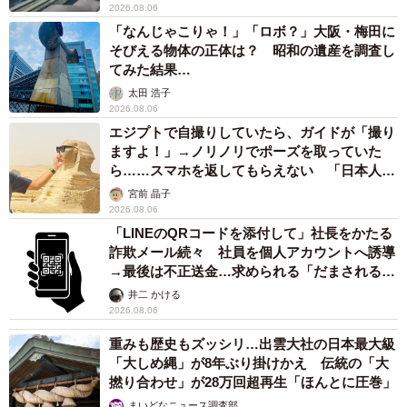
2026.08.06
「なんじゃこりゃ！」「ロボ？」大阪・梅田に
そびえる物体の正体は？ 昭和の遺産を調査し
てみた結果…
太田 浩子
2026.08.06
エジプトで自撮りしていたら、ガイドが「撮り
ますよ！」→ノリノリでポーズを取っていた
ら……スマホを返してもらえない 「日本人は
カモ代表かも」「私は6時間で3万円払った」
宮前 晶子
2026.08.06
「LINEのQRコードを添付して」社長をかたる
詐欺メール続々 社員を個人アカウントへ誘導
→最後は不正送金…求められる「だまされる前
提」の対策
井二 かける
2026.08.06
重みも歴史もズッシリ…出雲大社の日本最大級
「大しめ縄」が8年ぶり掛けかえ 伝統の「大
撚り合わせ」が28万回超再生「ほんとに圧巻」
まいどなニュース調査部