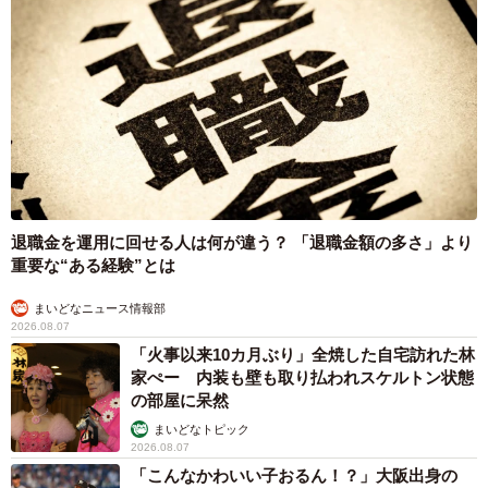
退職金を運用に回せる人は何が違う？ 「退職金額の多さ」より
重要な“ある経験”とは
まいどなニュース情報部
2026.08.07
「火事以来10カ月ぶり」全焼した自宅訪れた林
家ぺー 内装も壁も取り払われスケルトン状態
の部屋に呆然
まいどなトピック
2026.08.07
「こんなかわいい子おるん！？」大阪出身の