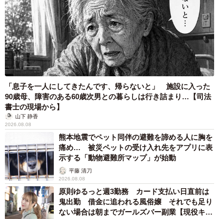
機嫌が悪くなり、帰ってから家の中を暴走します。全速力
で何周も走り回ります。これを家では、『スピード乾燥モ
ード』と呼んでいます。お風呂の後も同じです（笑）」
「息子を一人にしてきたんです、帰らないと」 施設に入った
90歳母、障害のある60歳次男との暮らしは行き詰まり…【司法
書士の現場から】
山下 静香
2026.08.08
熊本地震でペット同伴の避難を諦める人に胸を
痛め… 被災ペットの受け入れ先をアプリに表
示する「動物避難所マップ」が始動
平藤 清刀
2026.08.08
原則ゆるっと週3勤務 カード支払い日直前は
鬼出勤 借金に追われる風俗嬢 それでも足り
ない場合は朝までガールズバー副業【現役キャ