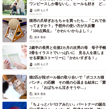
ワンピースしか着ないし、ヒールも好き どの
へんが…
山岡 もと子
2026.08.07
猫用の爪研ぎおもちゃを買ったら…「これで合
ってますか？」予想外の使い方が大反響
「100点満点」「かわいいからよし！」
梨木 香奈
2026.08.07
2歳半の長男と生後2カ月の次男の母 母子手帳
2冊をイラストでいっぱいに 見る人を楽しま
せる家族ストーリーに「かわいすぎる！」
山岡 もと子
2026.08.07
猫2匹が段ボール箱の取り合いで「ポコスカ猫
パンチ」の応酬 その後の心温まる結末に「愛
～！」「おばちゃん泣きそうや…」
梨木 香奈
2026.08.07
「ちょっとババロアみたい」パートナーの誕生