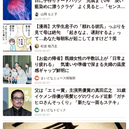
日に手作りトートバッグ 完成まで1年 淡い
藍染めに漂うクラゲ よく見ると…「センスす
ごい」
山岡 もと子
2026.08.07
【漫画】大学生息子の「頼れる彼氏」っぷりを
見て母は絶句 「起きなよ、遅刻するよ」っ
て…あなた毎朝私が起こしてますけど？笑
松波 穂乃圭
2026.08.07
【お盆の帰省】既婚女性の半数以上が「日常よ
り疲れる」 気遣いや準備で深まる夫婦の温度
感ギャップ鮮明に
まいどなニュース情報部
2026.08.07
父は「エミー賞」主演男優賞の真田広之 31歳
イケメン俳優が長髪ヒゲのワイルド近影「ガチ
ヒロさんそっくり」「新たな一面もステキ」
まいどなトピック
2026.08.07