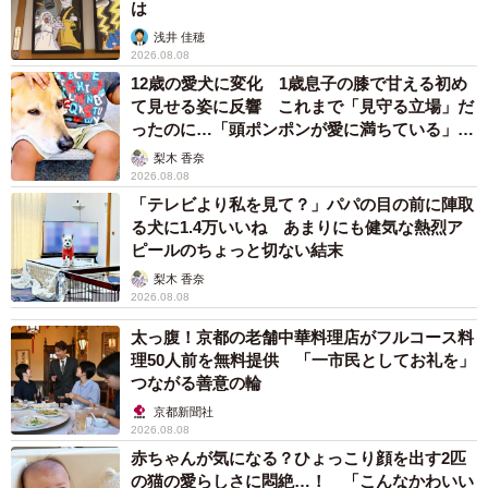
は
雨のお散歩で濡れて不機嫌になっていた柴犬、ふう太くん。「ボクは絶
浅井 佳穂
対に濡れたくないんだワン☆」（柴犬ふう太さん @fufufufufu_ta）
2026.08.08
12歳の愛犬に変化 1歳息子の膝で甘える初め
「不機嫌顔」なのに「ハート♡」
て見せる姿に反響 これまで「見守る立場」だ
ったのに…「頭ポンポンが愛に満ちている」
ーーどんなタイミングでふう太くんの腕の中にハートが出
「尊…」
梨木 香奈
来ていることに気づかれたのですか？
2026.08.08
「テレビより私を見て？」パパの目の前に陣取
る犬に1.4万いいね あまりにも健気な熱烈ア
「雨の中の散歩から帰宅後、散々家の中を走り回った後で
ピールのちょっと切ない結末
した。綺麗なハートが出来ていたので、不機嫌な顔とハー
梨木 香奈
トの組み合わせが面白くて笑ってしまいました。おかげ
2026.08.08
で、なぜ笑われているんだろう…というキョトン顔＋ハー
太っ腹！京都の老舗中華料理店がフルコース料
トの写真が撮れました」
理50人前を無料提供 「一市民としてお礼を」
つながる善意の輪
京都新聞社
2026.08.08
赤ちゃんが気になる？ひょっこり顔を出す2匹
の猫の愛らしさに悶絶…！ 「こんなかわいい