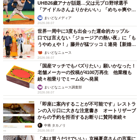
UHB26歳アナが話題…父は元プロ野球選手
「アイドルさんよりかわいい」「めちゃ爽や
か」
まいどなメディア
2026.08.07
世界一周中に3度も出会った運命的カップル
口では言えない「ジョージアの熱い夜」に「も
うやめぇや！」藤井が猛ツッコミ連発【新婚さ
ん】
まいどなニュース
2026.08.07
「国産マッチでもバズりたい」願いかなった！
老舗メーカーの投稿が4100万再生 他業種も
続々相乗りでミーム化へ発展
まいどなニュース調査部
2026.08.07
「即座に案内することが不可能です」レストラ
ンの入り口に大きな注意書き オートリザーブ
からの予約を拒否するお断りに賛同者続々
中将 タカノリ
2026.08.07
「本は買うだけでいい」京極夏彦さんの言葉に