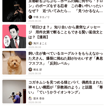
京都駅をぶらぶら→ホームの隅に何やら「ドロ
ン」のポーズをする忍者 この暑い中いったい
なぜ？ 近づいてみたら… 「見つかるなんて
未熟」
中将 タカノリ
2026.08.06
「明日ひま？」 知り合いから唐突なメッセー
ジ 用件次第で断ることもできる賢い返信文と
は？【漫画】
海川 まこと
2026.08.06
飼い主が食べているヨーグルトをもらえなかっ
た犬さん、爆裂に拗ねた顔がかわいすぎ「鼻息
フスフス」「反則レベル」
椎名 碧
2026.08.06
コガネムシを見つめる猫とパパ、偶然生まれた
神々しい構図が「宗教画のよう」と話題 「尊
い」「ていうかライオンキング」
梨木 香奈
2026.08.06