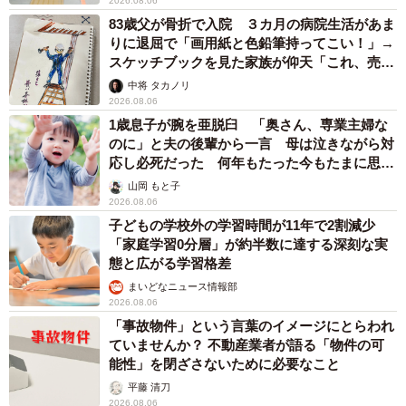
2026.08.06
83歳父が骨折で入院 ３カ月の病院生活があま
りに退屈で「画用紙と色鉛筆持ってこい！」→
スケッチブックを見た家族が仰天「これ、売れ
ますよ…」
中将 タカノリ
2026.08.06
1歳息子が腕を亜脱臼 「奥さん、専業主婦な
のに」と夫の後輩から一言 母は泣きながら対
応し必死だった 何年もたった今もたまに思い
出し…
山岡 もと子
2026.08.06
子どもの学校外の学習時間が11年で2割減少
「家庭学習0分層」が約半数に達する深刻な実
態と広がる学習格差
まいどなニュース情報部
2026.08.06
「事故物件」という言葉のイメージにとらわれ
ていませんか？ 不動産業者が語る「物件の可
能性」を閉ざさないために必要なこと
平藤 清刀
2026.08.06