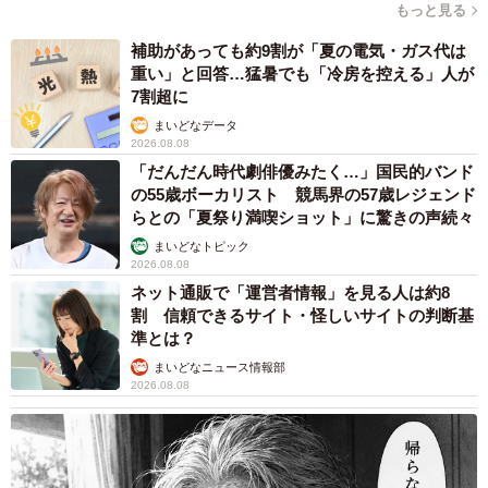
もっと見る
補助があっても約9割が「夏の電気・ガス代は
重い」と回答…猛暑でも「冷房を控える」人が
7割超に
まいどなデータ
2026.08.08
「だんだん時代劇俳優みたく…」国民的バンド
の55歳ボーカリスト 競馬界の57歳レジェンド
3/7
らとの「夏祭り満喫ショット」に驚きの声続々
まいどなトピック
幸運（！？）の柴犬「ハート」♡（柴犬ふう太さん @fufufufufu_ta）
2026.08.08
ネット通販で「運営者情報」を見る人は約8
ーーこの日、雨はかなり降っていたのですか？
割 信頼できるサイト・怪しいサイトの判断基
準とは？
「いえ、小降りでした」
まいどなニュース情報部
2026.08.08
ーーそれでもご機嫌ナナメでしたか…（笑）。
「散歩中に少しでも雨で濡れると、テンションが下がって