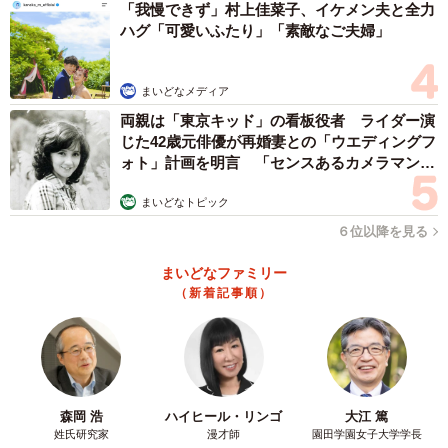
2/7
「我慢できず」村上佳菜子、イケメン夫と全力
ハグ「可愛いふたり」「素敵なご夫婦」
雨に濡れて不機嫌だった柴犬の腕の中に…（柴犬ふう太さん
@fufufufufu_ta）
まいどなメディア
両親は「東京キッド」の看板役者 ライダー演
じた42歳元俳優が再婚妻との「ウエディングフ
ォト」計画を明言 「センスあるカメラマン求
む」
まいどなトピック
６位以降を見る
まいどなファミリー
（新着記事順）
森岡 浩
ハイヒール・リンゴ
大江 篤
姓氏研究家
漫才師
園田学園女子大学学長