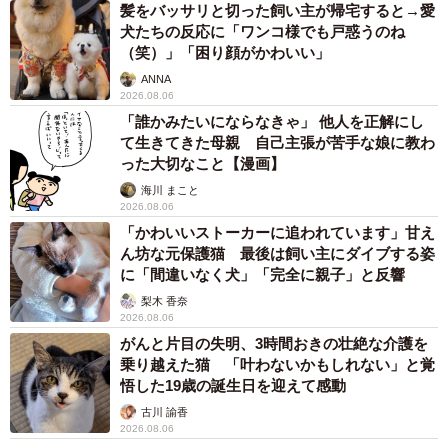
髪をバッサリと切った飼い主が帰宅すると→愛
犬たちの反応に「ワンコ様でも戸惑うのね
（笑）」「困り顔がかわいい」
ANNA
2026.08.06
「誰かみたいにならなきゃ」 他人を正解にし
て生きてきた母親 自己主張が苦手な娘に教わ
った大切なこと【漫画】
海川 まこと
2026.08.06
「かわいいストーカーに追われています」甘え
ん坊な元保護猫 最後は飼い主にダイブする姿
に「間違いなく犬」「完全に親子」と反響
梨木 香奈
2026.08.06
がんと片目の失明、3時間おきの壮絶な介護を
乗り越えた猫 「叶わないかもしれない」と覚
悟した19歳の誕生日を迎えて感動
古川 諭香
2026.08.06