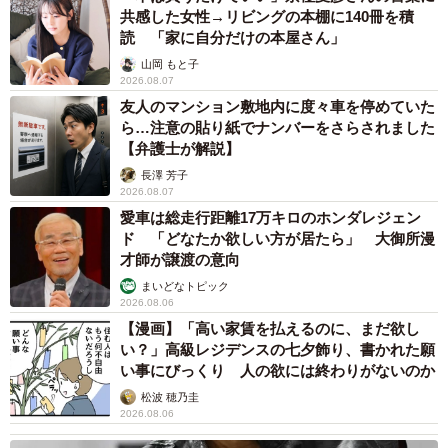
共感した女性→リビングの本棚に140冊を積
読 「家に自分だけの本屋さん」
山岡 もと子
2026.08.07
友人のマンション敷地内に度々車を停めていた
ら…注意の貼り紙でナンバーをさらされました
【弁護士が解説】
長澤 芳子
2026.08.07
愛車は総走行距離17万キロのホンダレジェン
ド 「どなたか欲しい方が居たら」 大御所漫
才師が譲渡の意向
まいどなトピック
2026.08.06
【漫画】「高い家賃を払えるのに、まだ欲し
い？」高級レジデンスの七夕飾り、書かれた願
い事にびっくり 人の欲には終わりがないのか
松波 穂乃圭
2026.08.06