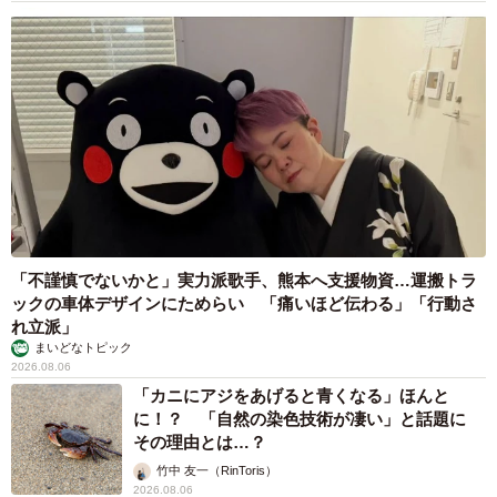
「不謹慎でないかと」実力派歌手、熊本へ支援物資…運搬トラ
ックの車体デザインにためらい 「痛いほど伝わる」「行動さ
れ立派」
まいどなトピック
2026.08.06
「カニにアジをあげると青くなる」ほんと
に！？ 「自然の染色技術が凄い」と話題に
その理由とは…？
竹中 友一（RinToris）
2026.08.06