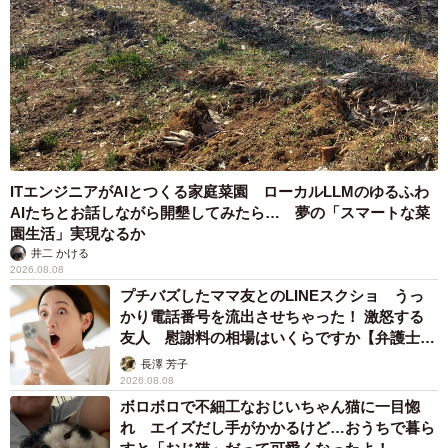
ITエンジニアがAIとつくる家庭菜園 ローカルLLMのゆるふわ
AIたちとお話しながら開墾してみたら… 夢の「スマートな菜
園生活」実現なるか
井二 かける
2026.08.08
プチバズしたママ友とのLINEスクショ うっ
かり電話番号を流出させちゃった！ 激怒する
友人 慰謝料の相場はいくらですか【弁護士が
解説】
長澤 芳子
6/7
2026.08.08
ボロボロで不細工なおじいちゃん猫に一目惚
柴犬のふわふわ＆もちもちのほっぺをむにゅっと出来るのは飼い主さん
れ エイズだし手がかかるけど…おうちで暮ら
だけの特権♡（柴犬ふう太さん @fufufufufu_ta）