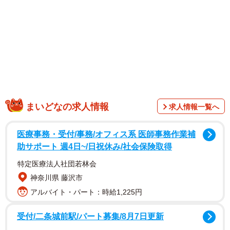
こんな楽しいリプライが殺到した柴犬の「ハート」につい
て、飼い主さんにお話を聞きました。
ボクは不機嫌なのに…
「雨で濡れて気分が落ち込んでるけど、ご主人が可愛いっ
て言うからどんな顔すればいいかわからないや…」「ぼく
はご機嫌最悪なのに、なんでみんなで盛り上がっているん
まいどなの求人情報
求人情報一覧へ
だよ」と、その心の声を代弁するリプライも寄せられてい
医療事務・受付/事務/オフィス系 医師事務作業補
たのは、１歳９ヶ月になる柴犬の男の子、ふう太くん。口
助サポート 週4日~/日祝休み/社会保険取得
角がきゅっと上がったニコニコ顔がチャームポイントで、
生まれて初めて犬用ちゅーるを食べて必死顔になった可愛
特定医療法人社団若林会
い様子でも話題
神奈川県 藤沢市
になりました。
アルバイト・パート：時給1,225円
受付/二条城前駅/パート募集/8月7日更新