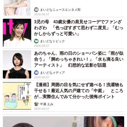
まいどなニュースエンタメ部
2026.08.07
3児の母 43歳女優の肩見せコーデでファンざ
わざわ 「色っぽすぎて思わず二度見」「むっ
かしからずっと可愛い」
まいどなトピック
2026.08.07
あのちゃん、雨の日のショーパン姿に「雨が似
7/7
合う」「脚めっちゃきれい！」「水も滴る良い
アーティスト」 幻想的な近影が話題
ニコニコのふう太くん満載の「柴犬のふう太 2023年カレンダー」【予約
販売】（柴犬ふう太さん @fufufufufu_ta）
まいどなメディア
2026.08.07
【漫画】周囲の目を気にせず遊べる！洗濯物も
干せる！最近人気の戸建ての「中庭」 ところ
が…実際住んでみて分かった後悔ポイント
中瀬 えみ
2026.08.07