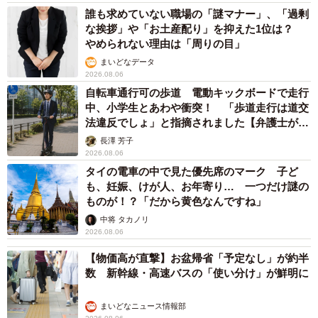
誰も求めていない職場の「謎マナー」、「過剰
な挨拶」や「お土産配り」を抑えた1位は？
やめられない理由は「周りの目」
まいどなデータ
2026.08.06
自転車通行可の歩道 電動キックボードで走行
中、小学生とあわや衝突！ 「歩道走行は道交
法違反でしょ」と指摘されました【弁護士が解
説】
長澤 芳子
2026.08.06
タイの電車の中で見た優先席のマーク 子ど
も、妊娠、けが人、お年寄り… 一つだけ謎の
ものが！？「だから黄色なんですね」
中将 タカノリ
2026.08.06
【物価高が直撃】お盆帰省「予定なし」が約半
数 新幹線・高速バスの「使い分け」が鮮明に
まいどなニュース情報部