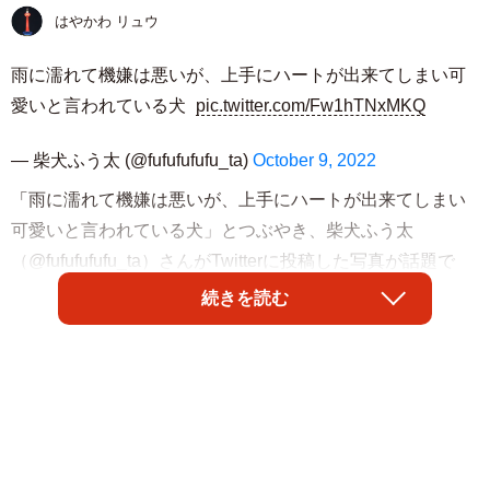
はやかわ リュウ
雨に濡れて機嫌は悪いが、上手にハートが出来てしまい可
愛いと言われている犬
pic.twitter.com/Fw1hTNxMKQ
— 柴犬ふう太 (@fufufufufu_ta)
October 9, 2022
「雨に濡れて機嫌は悪いが、上手にハートが出来てしまい
可愛いと言われている犬」とつぶやき、柴犬ふう太
（@fufufufufu_ta）さんがTwitterに投稿した写真が話題で
す。そこに写っていたのは、飼い主さんを上目遣いで見つ
続きを読む
める柴犬……の胸元と両前足の間に出来た、可愛い
「♡（ハート）」の形！
「かわいい♡」
「ほんとに『はぁと』だ！」
「ぼ、僕は機嫌が悪いんだからねっ！」