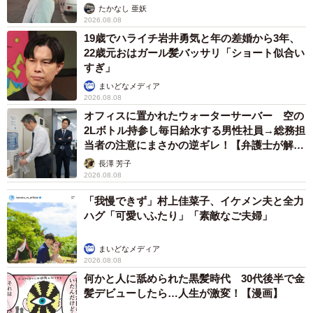
ストに取材】
たかなし 亜妖
2026.08.08
19歳でハライチ岩井勇気と年の差婚から3年、
22歳元おはガール髪バッサリ「ショート似合い
すぎ」
まいどなメディア
2026.08.08
オフィスに置かれたウォーターサーバー 空の
2Lボトル持参し毎日給水する男性社員→総務担
当者の注意にまさかの逆ギレ！【弁護士が解
4/7
説】
長澤 芳子
2026.08.08
眠気と戦うふう太くん……寝てください（柴犬ふう太さん
@fufufufufu_ta）
「我慢できず」村上佳菜子、イケメン夫と全力
ハグ「可愛いふたり」「素敵なご夫婦」
まいどなメディア
2026.08.08
何かと人に舐められた黒髪時代 30代後半で金
髪デビューしたら…人生が激変！【漫画】