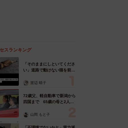
セスランキング
「そのままにしといてくださ
い」道路で動けない猫を前に
返された一言… 懸命に生き
ようとした4日間 「命の重
渡辺 晴子
さはみんな同じ」保護団体代
表の訴え
72歳父、軽自動車で新潟から
四国まで 65歳の母と2人で
3泊4日の旅 パーキングの休
憩まで分刻み… 「大学生で
山岡 もと子
も組まねえよ！」
「不謹慎でないかと」実力派