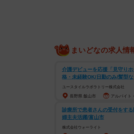
まいどなの求人情
介護デビューを応援「見守りホ
格・未経験OK/日勤のみ/髪型
ギャン泣きでしがみつく弟と、弟が泣き止
ユースタイルラボラトリー株式会社
長野県 飯山市
アルバイト・
イラストレーターの羅鳩さんがTwit
膝に乗っている弟と、スマホ片手に
診療所で患者さんの受付をする医
めつつもギャン泣きが止まらなかっ
婦主夫活躍/富山市
していたのだそう。
株式会社ウォーライト