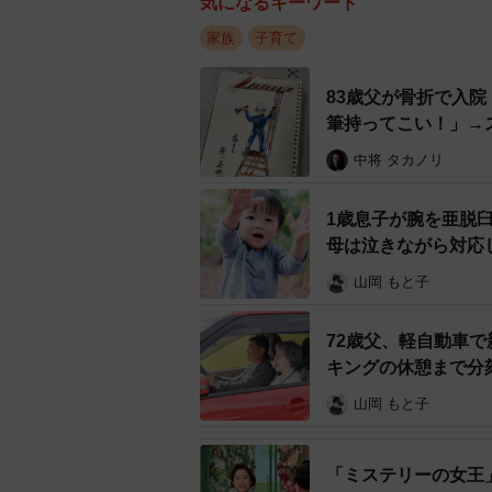
気になるキーワード
ずっと「お兄ちゃんはもうすぐいな
家族
子育て
の方が来て「本当なんだ…」と自覚
83歳父が骨折で入
――お兄ちゃん、弟くんのために動
筆持ってこい！」→
よ…」
か？
中将 タカノリ
ギャン泣きの後、二人で動画を見て
1歳息子が腕を亜脱
に、「兄ちゃんもう出ていった…!?
母は泣きながら対応
ームしてるよ」と言えばチェックし
山岡 もと子
――かわいいし切ないです。スター
72歳父、軽自動車で
ですね。
キングの休憩まで分
山岡 もと子
長男には全く知らない土地での生活
いと「でも歯ぁ食いしばって頑張ら
「ミステリーの女王
ています。姉（妹）も弟も今まで甘