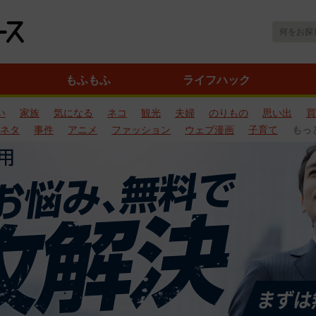
もふもふ
ライフハック
い
家族
気になる
ネコ
観光
夫婦
のりもの
思い出
買
ネタ
事件
アニメ
ファッション
ウェブ漫画
子育て
もっ