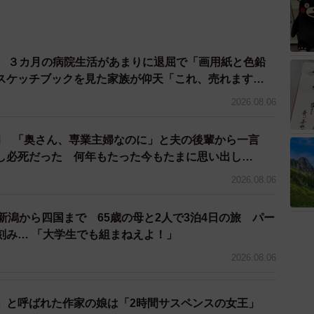
くなるんだよ」とは伝えていましたが、引越しの見積り
したようです（泣）。
院 ３カ月の病院生活があまりに退屈で「画用紙と色鉛
画を探してくれていましたがその後、落ち着きました
スケッチブックを見た家族が仰天「これ、売れます
2026.08.06
笑っていました。それからしばらくは小学校から帰る度
臼 「奥さん、専業主婦なのに」と夫の後輩から一言
」と半泣きになりながら聞いてきました笑。「部屋でゲ
し必死だった 何年もたった今もたまに思い出し…
に行ってました。
2026.08.06
トの春を迎えるお兄ちゃん、見送るご家族…となるわけ
新潟から四国まで 65歳の母と2人で3泊4日の旅 パー
刻み… 「大学生でも組まねえよ！」
2026.08.06
になるので「心折れるなら帰って来いよ…！」という思
なきゃいかん時もある…っっ」という感情でせめぎ合っ
」と呼ばれた作家の娘は「2時間サスペンスの女王」
えることができていた「兄」という存在が家から無くな