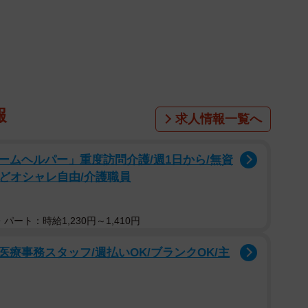
報
求人情報一覧へ
ームヘルパー」重度訪問介護/週1日から/無資
1/7
などオシャレ自由/介護職員
むおもしろ動画を探している兄の図（羅鳩さんTwitterより）
パート：時給1,230円～1,410円
terに投稿した写真には、お兄ちゃんにしがみつくように
弟の背中にそっと手を添えているお兄ちゃん。弟をなだ
療事務スタッフ/週払いOK/ブランクOK/主
たので、このスマホで泣き止むためのおもしろ動画を探