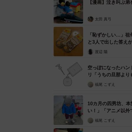
【漫画】泣き叫ぶ弟
はい、3月に飛行機の距離に引越し
太田 真弓
――お兄ちゃんが大好きなのですね
「恥ずかしい…」祖
と3人で出した答え
兄には何でも許されると思っている
渡辺 陽
を出してきます。6歳離れている姉
な…めちゃくちゃ喧嘩をしたかと思
空っぽになったハン
のような関係です。
リ「うちの旦那より
福尾 こずえ
10カ月の四男坊、
い！」「アニメ以外
福尾 こずえ