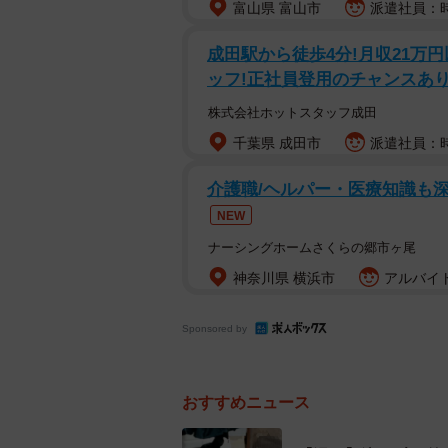
富山県 富山市
派遣社員：時給
この投稿に、
「息子さんかわいい」
成田駅から徒歩4分!月収21万
「泣けてくる」
ッフ!正社員登用のチャンスあ
「美しい兄弟愛 いいですね」
株式会社ホットスタッフ成田
「うちの息子もそんな日がくるんだ
千葉県 成田市
派遣社員：時給
「ああ…尊いお写真ですね」
介護職/ヘルパー・医療知識も
「兄優しい…」
NEW
「弟君の動画探してたんですね…背
「この写真撮ってツイートしてる母
ナーシングホームさくらの郷市ヶ尾
と、ツイ民もしみじみと見守ってい
神奈川県 横浜市
アルバイト
羅鳩さんにお話を伺ってみました。
Sponsored by
兄には「頑張れよ…ッッッ！！
おすすめニュース
な…！」という気持ち
――弟くんの号泣っぷりが伝わって