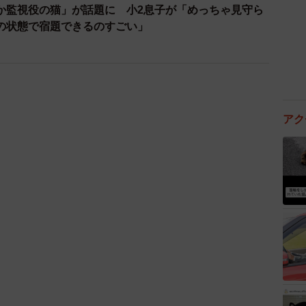
か監視役の猫」が話題に 小2息子が「めっちゃ見守ら
の状態で宿題できるのすごい」
アク
2/7
「甘やかすんじゃないよぉ兄貴ぃ・・・」羅鳩さんTwitterより）
人ともとてもかわいがってらっしゃるのですね。引越し