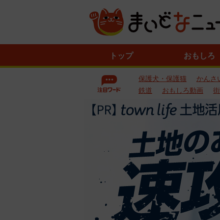
ニ
トップ
おもしろ
ュ
ー
保護犬・保護猫
かんさ
ス
一
鉄道
おもしろ動画
街
覧