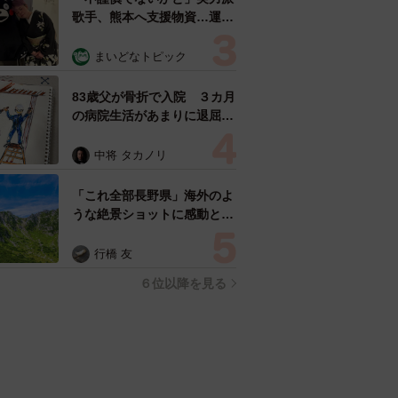
歌手、熊本へ支援物資…運搬
トラックの車体デザインにた
めらい 「痛いほど伝わる」
まいどなトピック
「行動され立派」
83歳父が骨折で入院 ３カ月
の病院生活があまりに退屈で
「画用紙と色鉛筆持ってこ
い！」→スケッチブックを見
中将 タカノリ
た家族が仰天「これ、売れま
すよ…」
「これ全部長野県」海外のよ
うな絶景ショットに感動と反
響「離れてからいいところだ
ったんだって気づいた」
行橋 友
６位以降を見る