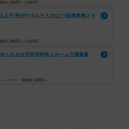
1,250円～1,563円
円以上可!受付やカルテ入力など!医療事務スタ
り
ろうなぁ…としみじみしちゃいました」
1,300円～1,625円
深められる住宅型有料老人ホーム介護募集
中にそっと添えられた手が優しいなぁ～」
が実は一番淋しい説…」
た様子。
・パート：時給1,500円～
！！」姉弟には「い、一緒にがんばろう
きます。お兄ちゃんは春から一人暮らしを？