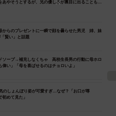
をあやそうとするが、兄の優しさが裏目に出ることも…
予定です。
。
母からのプレゼントに一瞬で顔を曇らせた男児 姉、妹
が「賢い」と話題
弟です。弟が私に叱られていると、見かねて兄が助け舟
もいるのですが、こちらはお互いが親分＆子分のよう
えば、大声で笑いあうほど遊んだりと、姉弟であり相棒
ドソープ→補充しなくちゃ 高校生長男の行動に母ホロ
も偉い」「母を喜ばせるのはチョロいよ」
本気のしょんぼり姿が可愛すぎ…なぜ？「お口が尊
で初めて見た」