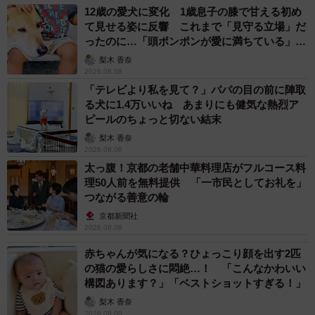
12歳の愛犬に変化 1歳息子の膝で甘える初め
て見せる姿に反響 これまで「見守る立場」だ
ったのに…「頭ポンポンが愛に満ちている」
「尊…」
梨木 香奈
2026.08.08
「テレビより私を見て？」パパの目の前に陣取
る犬に1.4万いいね あまりにも健気な熱烈ア
ピールのちょっと切ない結末
梨木 香奈
2026.08.08
太っ腹！京都の老舗中華料理店がフルコース料
理50人前を無料提供 「一市民としてお礼を」
つながる善意の輪
京都新聞社
2026.08.08
赤ちゃんが気になる？ひょっこり顔を出す2匹
の猫の愛らしさに悶絶…！ 「こんなかわいい
構図あります？」「ベストショットすぎる！」
梨木 香奈
2026.08.08