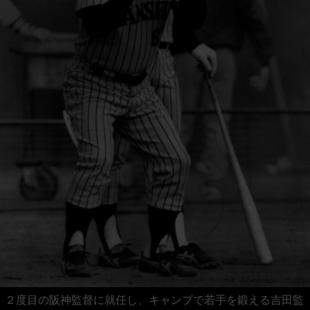
２度目の阪神監督に就任し、キャンプで若手を鍛える吉田監