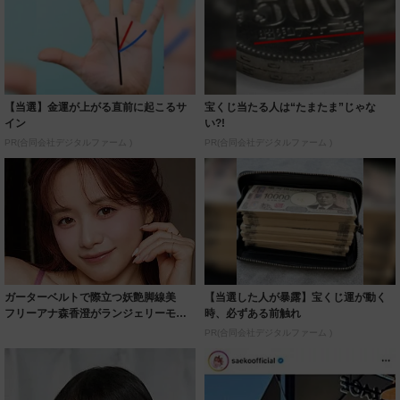
【当選】金運が上がる直前に起こるサ
宝くじ当たる人は“たまたま”じゃな
イン
い?!
PR(合同会社デジタルファーム )
PR(合同会社デジタルファーム )
ガーターベルトで際立つ妖艶脚線美
【当選した人が暴露】宝くじ運が動く
フリーアナ森香澄がランジェリーモデ
時、必ずある前触れ
ルに ｢PE...
PR(合同会社デジタルファーム )