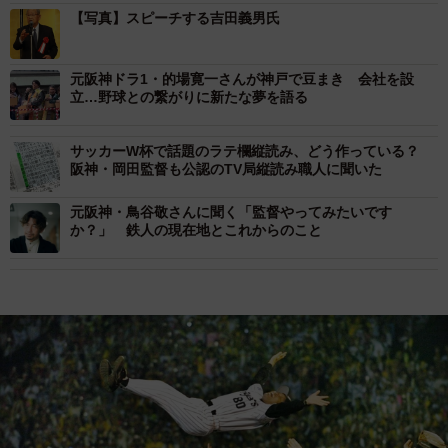
【写真】スピーチする吉田義男氏
元阪神ドラ1・的場寛一さんが神戸で豆まき 会社を設
立…野球との繋がりに新たな夢を語る
サッカーW杯で話題のラテ欄縦読み、どう作っている？
阪神・岡田監督も公認のTV局縦読み職人に聞いた
元阪神・鳥谷敬さんに聞く「監督やってみたいです
か？」 鉄人の現在地とこれからのこと