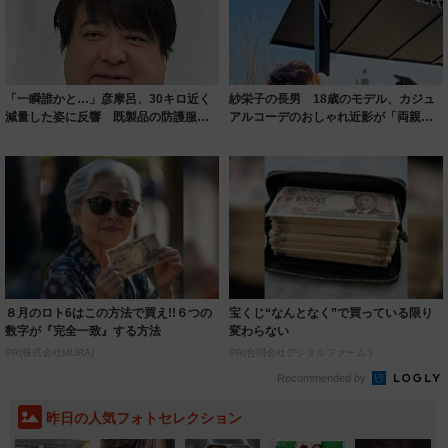
「一瞬誰かと…」彦摩呂、30キロ近く
紗栄子の長男 18歳のモデル、カジュ
減量した姿に反響 既製品の防護服が
アルコーデのおしゃれ近影が「両親の
着られると...
いいとこ取...
８月のロト6はこの方法で買え!!６つの
宝くじ“なんとなく”で買っている限り
数字が『完全一致』する方法
変わらない
PR(株式会社MURA)
PR(合同会社デジタルファーム )
Recommended by
昨日の人気フォトセレクション