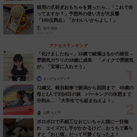
猫用の爪研ぎおもちゃを買ったら…「これで合
ってますか？」予想外の使い方が大反響
「100点満点」「かわいいからよし！」
梨木 香奈
2026.08.07
アクセスランキング
「化けましたね～」10歳で綾瀬はるかの娘役→
雰囲気ガラリの18歳に成長 「メイクで雰囲気
が」「宝塚に入れそう」
まいどなメディア
72歳父、軽自動車で新潟から四国まで 65歳の
母と2人で3泊4日の旅 パーキングの休憩まで
分刻み… 「大学生でも組まねえよ！」
山岡 もと子
ボロボロで不細工なおじいちゃん猫に一目惚
れ エイズだし手がかかるけど…おうちで暮ら
すと「おじ猫」だって可愛くなったよ！