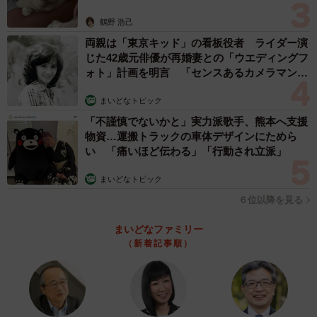
鶴野 浩己
両親は「東京キッド」の看板役者 ライダー演
じた42歳元俳優が再婚妻との「ウエディングフ
ォト」計画を明言 「センスあるカメラマン求
む」
まいどなトピック
「不謹慎でないかと」実力派歌手、熊本へ支援
物資…運搬トラックの車体デザインにためら
い 「痛いほど伝わる」「行動され立派」
まいどなトピック
６位以降を見る
まいどなファミリー
（新着記事順）