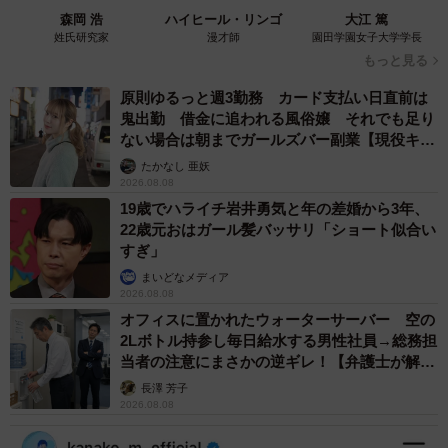
森岡 浩
ハイヒール・リンゴ
大江 篤
姓氏研究家
漫才師
園田学園女子大学学長
もっと見る
原則ゆるっと週3勤務 カード支払い日直前は
鬼出勤 借金に追われる風俗嬢 それでも足り
ない場合は朝までガールズバー副業【現役キャ
ストに取材】
たかなし 亜妖
2026.08.08
19歳でハライチ岩井勇気と年の差婚から3年、
22歳元おはガール髪バッサリ「ショート似合い
すぎ」
まいどなメディア
2026.08.08
オフィスに置かれたウォーターサーバー 空の
2Lボトル持参し毎日給水する男性社員→総務担
当者の注意にまさかの逆ギレ！【弁護士が解
説】
長澤 芳子
2026.08.08