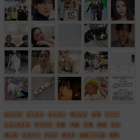
おもしろ
エンタメ
かんさい
気になる
お金
しごと
ともに生きる
サブカル
京都
大阪
兵庫
高知
ひと
思い出
スポーツ
テレビ
街ネタ
鉄板／いい話
昭和