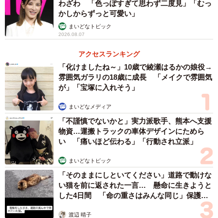
わざわ 「色っぽすぎて思わず二度見」「むっ
かしからずっと可愛い」
まいどなトピック
2026.08.07
アクセスランキング
「化けましたね～」10歳で綾瀬はるかの娘役→
雰囲気ガラリの18歳に成長 「メイクで雰囲気
が」「宝塚に入れそう」
まいどなメディア
「不謹慎でないかと」実力派歌手、熊本へ支援
物資…運搬トラックの車体デザインにためら
3/4
い 「痛いほど伝わる」「行動され立派」
「近所の公園で新作『爆破アクスタ』の商品写真を撮影してきました」
まいどなトピック
（ベルク郎さん提供）
「そのままにしといてください」道路で動けな
い猫を前に返された一言… 懸命に生きようと
同店公式ツイッターアカウントではアイデアの段階から
した4日間 「命の重さはみんな同じ」保護団
告知を始め、試作品の写真なども投稿。発売前から「めち
体代表の訴え
渡辺 晴子
ゃくちゃ欲しい」「推しのアクスタ置いて撮りたい」「い