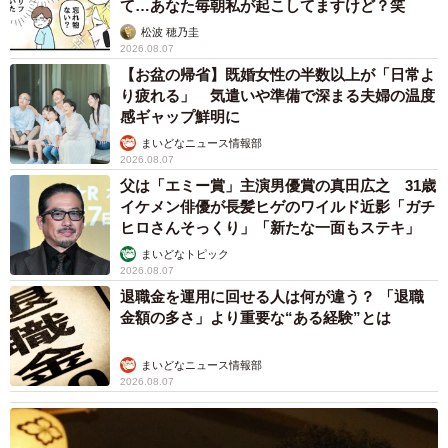
て…あなた毎朝私が起こしてますけど？笑
松波 穂乃圭
2026.08.07
【お盆の帰省】既婚女性の半数以上が「日常よ
り疲れる」 気遣いや準備で深まる夫婦の温度
感ギャップ鮮明に
まいどなニュース情報部
2026.08.07
父は「エミー賞」主演男優賞の真田広之 31歳
イケメン俳優が長髪ヒゲのワイルド近影「ガチ
ヒロさんそっくり」「新たな一面もステキ」
まいどなトピック
2026.08.07
退職金を運用に回せる人は何が違う？ 「退職
金額の多さ」より重要な“ある経験”とは
まいどなニュース情報部
2026.08.07