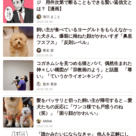
ジ 用件次第で断ることもできる賢い返信文と
は？【漫画】
海川 まこと
2026.08.06
飼い主が食べているヨーグルトをもらえなかっ
た犬さん、爆裂に拗ねた顔がかわいすぎ「鼻息
フスフス」「反則レベル」
椎名 碧
2026.08.06
コガネムシを見つめる猫とパパ、偶然生まれた
神々しい構図が「宗教画のよう」と話題 「尊
い」「ていうかライオンキング」
梨木 香奈
2026.08.06
髪をバッサリと切った飼い主が帰宅すると→愛
犬たちの反応に「ワンコ様でも戸惑うのね
（笑）」「困り顔がかわいい」
ANNA
2026.08.06
「誰かみたいにならなきゃ」 他人を正解にし