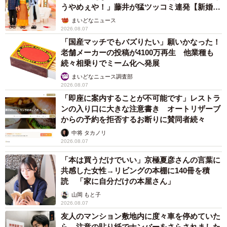
うやめぇや！」藤井が猛ツッコミ連発【新婚さ
ん】
まいどなニュース
2026.08.07
「国産マッチでもバズりたい」願いかなった！
老舗メーカーの投稿が4100万再生 他業種も
続々相乗りでミーム化へ発展
まいどなニュース調査部
2026.08.07
「即座に案内することが不可能です」レストラ
ンの入り口に大きな注意書き オートリザーブ
からの予約を拒否するお断りに賛同者続々
中将 タカノリ
2026.08.07
「本は買うだけでいい」京極夏彦さんの言葉に
共感した女性→リビングの本棚に140冊を積
読 「家に自分だけの本屋さん」
山岡 もと子
2026.08.07
友人のマンション敷地内に度々車を停めていた
ら…注意の貼り紙でナンバーをさらされました