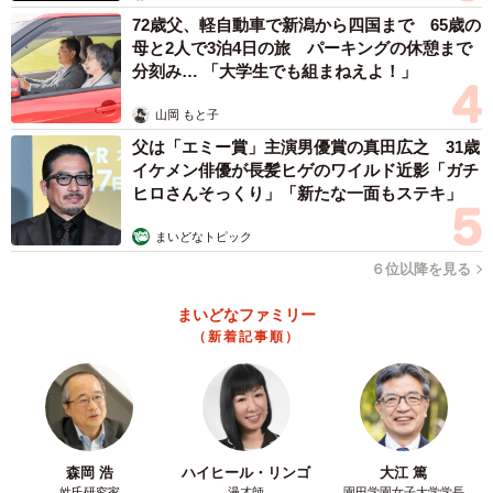
72歳父、軽自動車で新潟から四国まで 65歳の
い写真撮れそう」などの声が寄せられていました。
母と2人で3泊4日の旅 パーキングの休憩まで
分刻み… 「大学生でも組まねえよ！」
発売後は1週間で初回ロット100枚が完売。「現在2ロッ
ト目の100枚を販売中ですが、残り50枚を切り、3ロット目
山岡 もと子
の生産を検討しているところです」（1月11日現在）
父は「エミー賞」主演男優賞の真田広之 31歳
イケメン俳優が長髪ヒゲのワイルド近影「ガチ
ヒロさんそっくり」「新たな一面もステキ」
高さ約20cm、幅約13cm、厚さ約3mm。裏側は印刷なし
の白色。税込み1500円。商品の最新情報などは、
オンライ
まいどなトピック
ンストア「bellkuro」
や
公式ツイッターアカウント
６位以降を見る
（@bellkuro）
で公開中。
まいどなファミリー
（新着記事順）
森岡 浩
ハイヒール・リンゴ
大江 篤
姓氏研究家
漫才師
園田学園女子大学学長