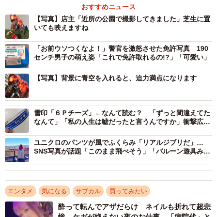
おすすめニュース
2/4
【写真】店主「近所の公園で撮影してきました」芝生に置
いても映えますね
初回分は1週間で完売した「特撮爆破アクリルスタンド」（ベルク郎さん
提供）
「お前ウソつくなよ！」警官を激怒させた免許写真 190
センチ男子の萌え姿「これで免許取れるの!?」「可愛い」
発売前から「めちゃくちゃ欲しい」「推しのアク
【写真】背景に青空を入れると、迫力満点になります
スタと撮りたい」
同店がアクリルスタンドを手がけるのは今回が初めて。
雪印「６Ｐチーズ」←なんて読む？ 「ずっと間違えてた
アクスタといえば、キャラクターや人物をモチーフにした
なんて」「私の人生は嘘だったと言うんですか」衝撃広が
ものがほとんどですが、店主がひらめいたのは撮影背景機
る
能を兼ね備えたものでした。
ユニクロのパンツが風でふくらみ「リアルジブリだ」…
SNS写真が話題「このまま飛べそう」「バルーン遊具みた
い」
「単純に同じことをやっても面白くないな、せっかく製
作するのであればオリジナリティがあるものにしたいなと
エンタメ
気になる
サブカル
買ってみたい
思いました。特撮作中において、爆破シーンは圧倒的な迫
酔って転んでアザだらけ ネイルも折れて超悲
力と派手さから作品における『華』として大きな見せ場の
惨 ケガが絶えない夜のお仕事 「病院代」と