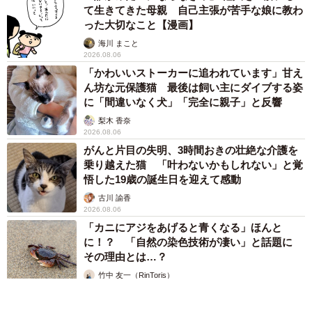
て生きてきた母親 自己主張が苦手な娘に教わ
った大切なこと【漫画】
海川 まこと
2026.08.06
「かわいいストーカーに追われています」甘え
ん坊な元保護猫 最後は飼い主にダイブする姿
に「間違いなく犬」「完全に親子」と反響
梨木 香奈
2026.08.06
がんと片目の失明、3時間おきの壮絶な介護を
乗り越えた猫 「叶わないかもしれない」と覚
悟した19歳の誕生日を迎えて感動
古川 諭香
2026.08.06
「カニにアジをあげると青くなる」ほんと
に！？ 「自然の染色技術が凄い」と話題に
その理由とは…？
竹中 友一（RinToris）
2026.08.06