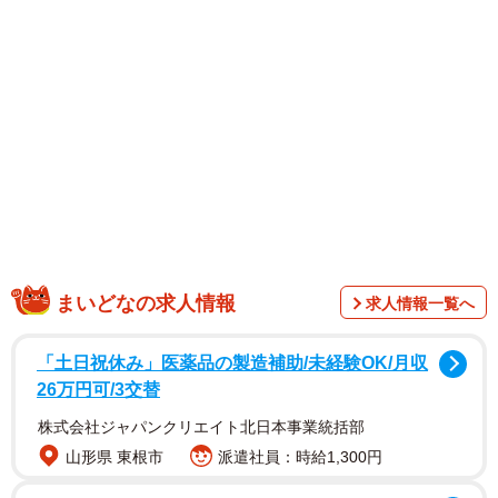
昨年12月に発売後、1週間で初回在庫が完売。購入者からは
「めっちゃかっこいい」「何と合わせても楽しい」「時間
が溶ける」「センスに脱帽」「好き」などと好評です。
まいどなの求人情報
求人情報一覧へ
「土日祝休み」医薬品の製造補助/未経験OK/月収
26万円可/3交替
株式会社ジャパンクリエイト北日本事業統括部
山形県 東根市
派遣社員：時給1,300円