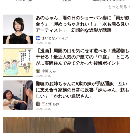
もっと見る
あのちゃん、雨の日のショーパン姿に「雨が似
合う」「脚めっちゃきれい！」「水も滴る良い
アーティスト」 幻想的な近影が話題
まいどなメディア
2026.08.07
【漫画】周囲の目を気にせず遊べる！洗濯物も
干せる！最近人気の戸建ての「中庭」 ところ
が…実際住んでみて分かった後悔ポイント
中瀬 えみ
2026.08.07
難聴のお姉ちゃんに5歳の妹が手話通訳 互い
に支え合う家族の日常に反響「妹ちゃん、頼も
しい」「かわいい通訳さん」
五ヶ瀬 あお
2026.08.07
4/4
店主「青空を入れるとめちゃめちゃ良い写真が撮れるので笑ってしまい
ましたね」（ベルク郎さん提供）