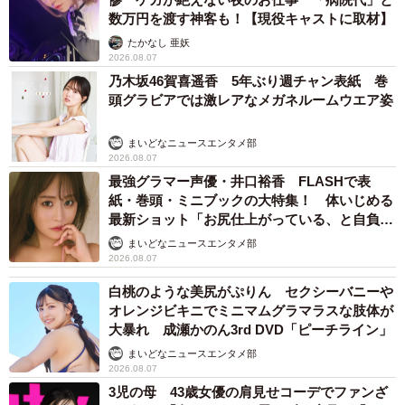
一つになっています。単体で置いておいても常に卓上が爆
数万円を渡す神客も！【現役キャストに取材】
破しているという風景が面白いですし、本商品の手前にフ
たかなし 亜妖
ィギュアや人形、別のアクスタなどを置いて撮影すること
2026.08.07
乃木坂46賀喜遥香 5年ぶり週チャン表紙 巻
で、特撮作品における爆破シーンそのままの迫力があるカ
頭グラビアでは激レアなメガネルームウエア姿
ッコいい写真を撮ることが可能です。簡単かつ手軽に自宅
や屋外で爆破シーンの再現を楽しんで頂ければ幸いです」
まいどなニュースエンタメ部
2026.08.07
最強グラマー声優・井口裕香 FLASHで表
紙・巻頭・ミニブックの大特集！ 体いじめる
最新ショット「お尻仕上がっている、と自負し
ています」「いくつになっても理想の身体でい
まいどなニュースエンタメ部
たい」
2026.08.07
白桃のような美尻がぷりん セクシーバニーや
オレンジビキニでミニマムグラマラスな肢体が
大暴れ 成瀬かのん3rd DVD「ピーチライン」
まいどなニュースエンタメ部
2026.08.07
3児の母 43歳女優の肩見せコーデでファンざ