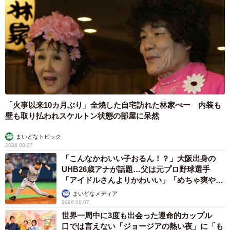
「火事以来10カ月ぶり」全焼した自宅訪れた林家ぺー 内装も
壁も取り払われスケルトン状態の部屋に呆然
まいどなトピック
2026.08.07
「こんなかわいい子おるん！？」大阪出身の
UHB26歳アナが話題…父は元プロ野球選手
「アイドルさんよりかわいい」「めちゃ爽や
か」
まいどなメディア
2026.08.07
世界一周中に3度も出会った運命的カップル
口では言えない「ジョージアの熱い夜」に「も