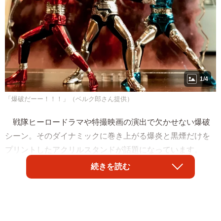
1/4
「爆破だーー！！！」（ベルク郎さん提供）
戦隊ヒーロードラマや特撮映画の演出で欠かせない爆破
シーン。そのダイナミックに巻き上がる爆炎と黒煙だけを
プリントしたアクリルスタンドが話題になっています。
続きを読む
オンラインショップ「bellkuroストア」が作った「特撮爆
破アクリルスタンド」、
略称「爆破アクスタ」。
手前にお
気に入りの人形などを置くだけで迫力ある写真が撮影でき
るというアイデア商品です。SNSを通じて評判が広がり、