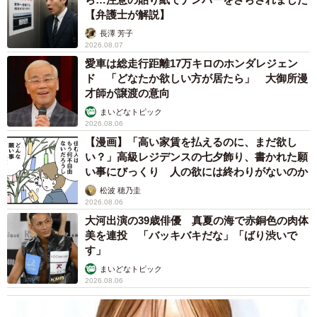
【弁護士が解説】
長澤 芳子
2026.08.07
愛車は総走行距離17万キロのホンダレジェン
ド 「どなたか欲しい方が居たら」 大御所漫
才師が譲渡の意向
まいどなトピック
2026.08.06
【漫画】「高い家賃を払えるのに、まだ欲し
い？」高級レジデンスの七夕飾り、書かれた願
い事にびっくり 人の欲には終わりがないのか
松波 穂乃圭
2026.08.06
大河出演の39歳俳優 真夏の海で赤銅色の肉体
美を連投 「バッキバキだな」「ばり渋いで
す」
まいどなトピック
2026.08.06