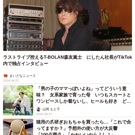
ラストライブ控えるT-BOLAN森友嵐士 にしたん社長がTikTok
内で独占インタビュー
まいどなニュース
2026.08.07
「男の子のママっぽいよね」ってどういう意
味？ 女系家族で育った母 いつもスカートと
ワンピースしか着ないし、ヒールも好き どの
へんが…
山岡 もと子
2026.08.07
猫用の爪研ぎおもちゃを買ったら…「これで合
ってますか？」予想外の使い方が大反響
「100点満点」「かわいいからよし！」