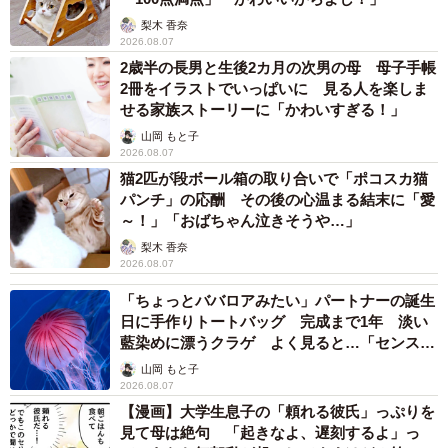
梨木 香奈
2026.08.07
2歳半の長男と生後2カ月の次男の母 母子手帳
2冊をイラストでいっぱいに 見る人を楽しま
せる家族ストーリーに「かわいすぎる！」
山岡 もと子
2026.08.07
猫2匹が段ボール箱の取り合いで「ポコスカ猫
パンチ」の応酬 その後の心温まる結末に「愛
～！」「おばちゃん泣きそうや…」
梨木 香奈
2026.08.07
「ちょっとババロアみたい」パートナーの誕生
日に手作りトートバッグ 完成まで1年 淡い
藍染めに漂うクラゲ よく見ると…「センスす
ごい」
山岡 もと子
2026.08.07
【漫画】大学生息子の「頼れる彼氏」っぷりを
見て母は絶句 「起きなよ、遅刻するよ」っ