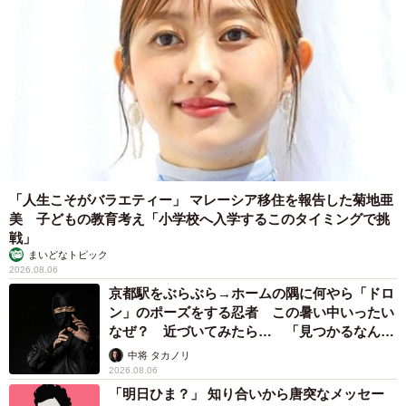
「人生こそがバラエティー」 マレーシア移住を報告した菊地亜
美 子どもの教育考え「小学校へ入学するこのタイミングで挑
戦」
まいどなトピック
2026.08.06
京都駅をぶらぶら→ホームの隅に何やら「ドロ
ン」のポーズをする忍者 この暑い中いったい
なぜ？ 近づいてみたら… 「見つかるなんて
未熟」
中将 タカノリ
2026.08.06
「明日ひま？」 知り合いから唐突なメッセー