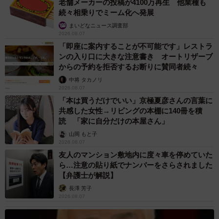
老舗メーカーの投稿が4100万再生 他業種も
どうしよう？飼えない？飼えないならどうしたらいい
続々相乗りでミーム化へ発展
の？』と、いつも言っていました」
まいどなニュース調査部
2026.08.07
「即座に案内することが不可能です」レストラ
ンの入り口に大きな注意書き オートリザーブ
からの予約を拒否するお断りに賛同者続々
中将 タカノリ
2026.08.07
「本は買うだけでいい」京極夏彦さんの言葉に
共感した女性→リビングの本棚に140冊を積
読 「家に自分だけの本屋さん」
山岡 もと子
2026.08.07
友人のマンション敷地内に度々車を停めていた
ら…注意の貼り紙でナンバーをさらされました
【弁護士が解説】
長澤 芳子
2026.08.07