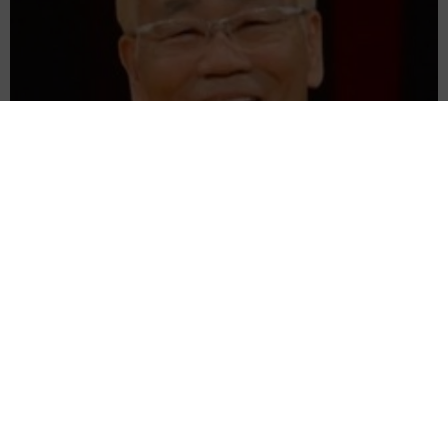
7/8
ストーブで暖を取る３匹＝nyaokoさん（@naokowatanabe5）提供
愛車は総走行距離17万キロのホンダレジェンド 「どなたか欲
しい方が居たら」 大御所漫才師が譲渡の意向
ーー天然の温もりで気持ちよくお昼寝されたでしょう
ね。。。
まいどなトピック
2026.08.06
【漫画】「高い家賃を払えるのに、まだ欲し
「この状態で30分位は寝てました。日頃の疲れが出たので
い？」高級レジデンスの七夕飾り、書かれた願
しょうね、ほとんど動かずに。そのうちに寝返りをしたと
い事にびっくり 人の欲には終わりがないのか
きに猫も上から下りて、そばでくつろいでいました」
松波 穂乃圭
2026.08.06
大河出演の39歳俳優 真夏の海で赤銅色の肉体
ーーnyaokoさんも幸せな気持ちになれましたか。