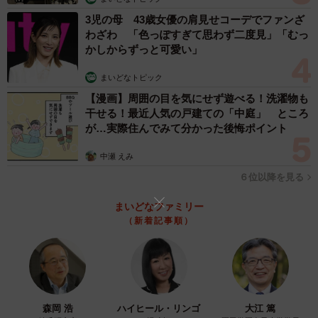
3児の母 43歳女優の肩見せコーデでファンざ
わざわ 「色っぽすぎて思わず二度見」「むっ
かしからずっと可愛い」
まいどなトピック
【漫画】周囲の目を気にせず遊べる！洗濯物も
干せる！最近人気の戸建ての「中庭」 ところ
が…実際住んでみて分かった後悔ポイント
中瀬 えみ
６位以降を見る
3/8
まいどなファミリー
ずっと一緒だからにゃ＝nyaokoさん（@naokowatanabe5）提供
（新着記事順）
ーー猫たちは大歓迎でしたか？
「もちろんです！画像真ん中のマルちゃんは、3匹の中でも
一番息子になついていたので、帰ってきた瞬間から抱っ
森岡 浩
ハイヒール・リンゴ
大江 篤