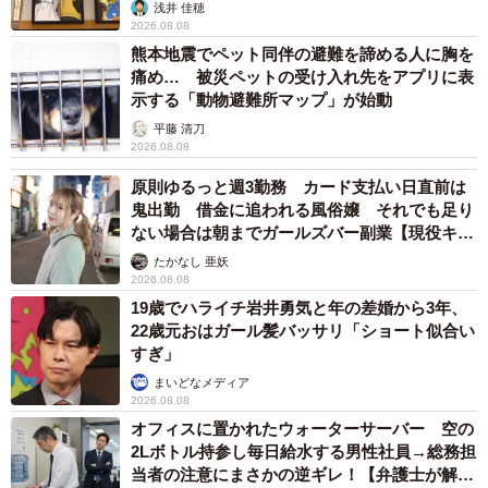
浅井 佳穂
2026.08.08
熊本地震でペット同伴の避難を諦める人に胸を
痛め… 被災ペットの受け入れ先をアプリに表
示する「動物避難所マップ」が始動
平藤 清刀
2026.08.08
原則ゆるっと週3勤務 カード支払い日直前は
鬼出勤 借金に追われる風俗嬢 それでも足り
ない場合は朝までガールズバー副業【現役キャ
ストに取材】
たかなし 亜妖
2026.08.08
19歳でハライチ岩井勇気と年の差婚から3年、
22歳元おはガール髪バッサリ「ショート似合い
すぎ」
まいどなメディア
2026.08.08
オフィスに置かれたウォーターサーバー 空の
2Lボトル持参し毎日給水する男性社員→総務担
当者の注意にまさかの逆ギレ！【弁護士が解