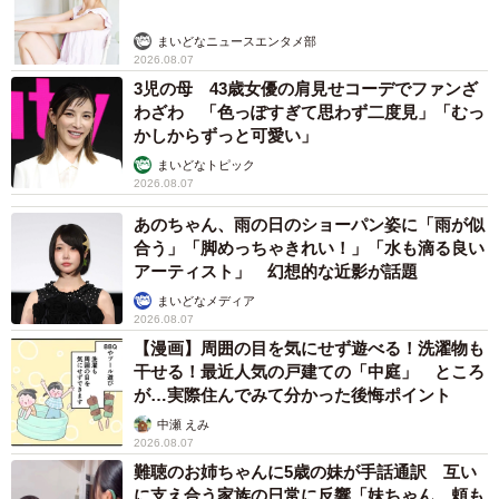
まいどなニュースエンタメ部
2026.08.07
3児の母 43歳女優の肩見せコーデでファンざ
わざわ 「色っぽすぎて思わず二度見」「むっ
かしからずっと可愛い」
まいどなトピック
2026.08.07
あのちゃん、雨の日のショーパン姿に「雨が似
合う」「脚めっちゃきれい！」「水も滴る良い
アーティスト」 幻想的な近影が話題
まいどなメディア
2026.08.07
【漫画】周囲の目を気にせず遊べる！洗濯物も
干せる！最近人気の戸建ての「中庭」 ところ
が…実際住んでみて分かった後悔ポイント
中瀬 えみ
2026.08.07
難聴のお姉ちゃんに5歳の妹が手話通訳 互い
に支え合う家族の日常に反響「妹ちゃん、頼も