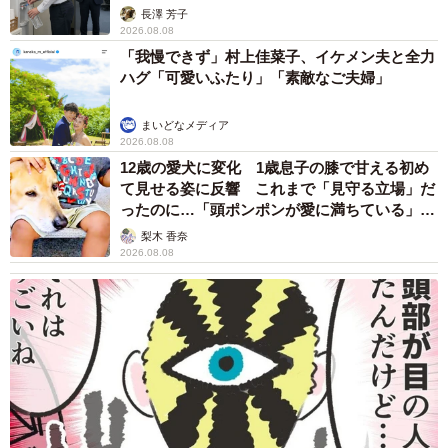
説】
長澤 芳子
2026.08.08
「我慢できず」村上佳菜子、イケメン夫と全力
ハグ「可愛いふたり」「素敵なご夫婦」
まいどなメディア
2026.08.08
12歳の愛犬に変化 1歳息子の膝で甘える初め
て見せる姿に反響 これまで「見守る立場」だ
ったのに…「頭ポンポンが愛に満ちている」
「尊…」
梨木 香奈
2026.08.08