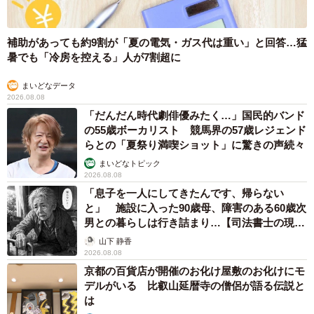
補助があっても約9割が「夏の電気・ガス代は重い」と回答…猛
暑でも「冷房を控える」人が7割超に
まいどなデータ
2026.08.08
「だんだん時代劇俳優みたく…」国民的バンド
の55歳ボーカリスト 競馬界の57歳レジェンド
らとの「夏祭り満喫ショット」に驚きの声続々
まいどなトピック
2026.08.08
「息子を一人にしてきたんです、帰らない
と」 施設に入った90歳母、障害のある60歳次
男との暮らしは行き詰まり…【司法書士の現場
から】
山下 静香
2026.08.08
京都の百貨店が開催のお化け屋敷のお化けにモ
デルがいる 比叡山延暦寺の僧侶が語る伝説と
は