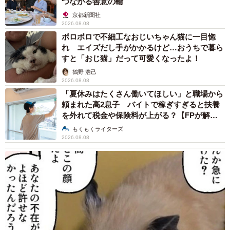
つながる善意の輪
京都新聞社
2026.08.08
ボロボロで不細工なおじいちゃん猫に一目惚
れ エイズだし手がかかるけど…おうちで暮ら
すと「おじ猫」だって可愛くなったよ！
鶴野 浩己
2026.08.08
「夏休みはたくさん働いてほしい」と職場から
頼まれた高2息子 バイトで稼ぎすぎると扶養
を外れて税金や保険料が上がる？【FPが解
説】
もくもくライターズ
2026.08.08