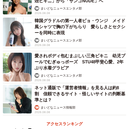
殻ビキニ」から「サンゴNUDE」へ
まいどなニュースエンタメ部
2026.08.08
韓国グラドルの第一人者ピョ・ウンジ メイド
風シャツで胸の下がちらり 愛らしさとセクシ
ーを同時に表現
まいどなニュースエンタメ部
2026.08.08
愛されボディ包むまぶしい三角ビキニ 幼児プ
ールでむぎゅっポーズ STU48甲斐心愛、2年
ぶり水着グラビア
まいどなニュースエンタメ部
2026.08.08
ネット通販で「運営者情報」を見る人は約8
割 信頼できるサイト・怪しいサイトの判断基
準とは？
まいどなニュース情報部
2026.08.08
アクセスランキング