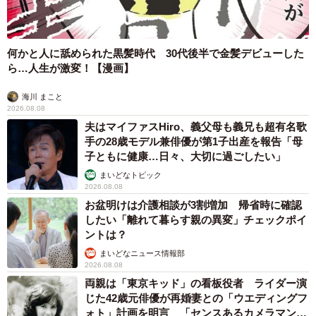
何かと人に舐められた黒髪時代 30代後半で金髪デビューした
ら…人生が激変！【漫画】
海川 まこと
2026.08.08
夫はマイファスHiro、義父母も義兄も超有名歌
手の28歳モデル兼俳優が第1子出産を報告「母
子ともに健康…日々、大切に過ごしたい」
まいどなトピック
2026.08.08
お盆明けは介護相談が3割増加 帰省時に確認
したい「離れて暮らす親の異変」チェックポイ
ントは？
まいどなニュース情報部
2026.08.08
両親は「東京キッド」の看板役者 ライダー演
じた42歳元俳優が再婚妻との「ウエディングフ
ォト」計画を明言 「センスあるカメラマン求