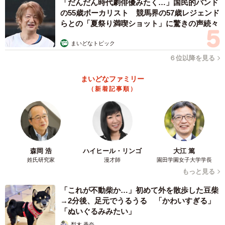
「だんだん時代劇俳優みたく…」国民的バンド
の55歳ボーカリスト 競馬界の57歳レジェンド
らとの「夏祭り満喫ショット」に驚きの声続々
まいどなトピック
６位以降を見る
まいどなファミリー
（新着記事順）
森岡 浩
ハイヒール・リンゴ
大江 篤
姓氏研究家
漫才師
園田学園女子大学学長
もっと見る
「これが不動柴か…」初めて外を散歩した豆柴
→2分後、足元でうるうる 「かわいすぎる」
「ぬいぐるみみたい」
梨木 香奈