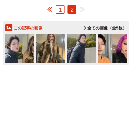
1
2
この記事の画像
全ての画像（全5枚）
1