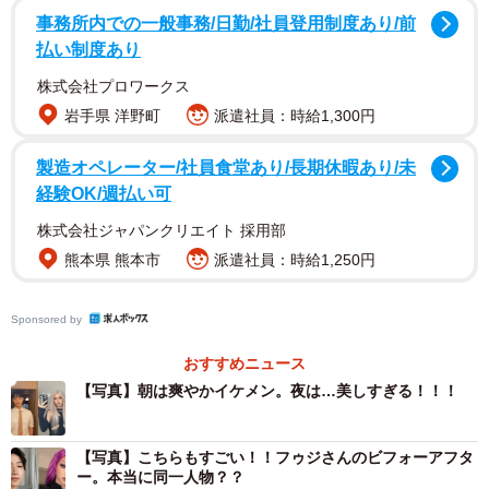
事務所内での一般事務/日勤/社員登用制度あり/前
払い制度あり
株式会社プロワークス
岩手県 洋野町
派遣社員：時給1,300円
製造オペレーター/社員食堂あり/長期休暇あり/未
経験OK/週払い可
株式会社ジャパンクリエイト 採用部
熊本県 熊本市
派遣社員：時給1,250円
Sponsored by
おすすめニュース
【写真】朝は爽やかイケメン。夜は…美しすぎる！！！
【写真】こちらもすごい！！フゥジさんのビフォーアフタ
ー。本当に同一人物？？