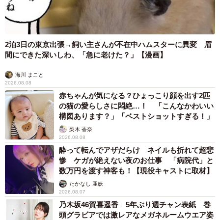
2泊3日の東京出張→飼い主さんが不在中ハムスターに異変 眉
間にできた深いしわ、「急に老けた？」【漫画】
海川 まこと
2026.08.08
赤ちゃんが気になる？ひょっこり顔を出す2匹
の猫の愛らしさに悶絶…！ 「こんなかわいい
構図あります？」「ベストショットすぎる！」
梨木 香奈
2026.08.08
酔って転んでアザだらけ ネイルも折れて超悲
惨 ケガが絶えない夜のお仕事 「病院代」と
数万円を渡す神客も！【現役キャストに取材】
たかなし 亜妖
2026.08.07
乃木坂46賀喜遥香 5年ぶり週チャン表紙 巻
頭グラビアでは激レアなメガネルームウエア姿