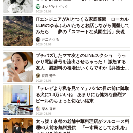
む」
まいどなトピック
2026.08.08
ITエンジニアがAIとつくる家庭菜園 ローカル
LLMのゆるふわAIたちとお話しながら開墾して
みたら… 夢の「スマートな菜園生活」実現な
るか
井二 かける
2026.08.08
プチバズしたママ友とのLINEスクショ うっ
かり電話番号を流出させちゃった！ 激怒する
友人 慰謝料の相場はいくらですか【弁護士が
解説】
長澤 芳子
2026.08.08
「テレビより私を見て？」パパの目の前に陣取
る犬に1.4万いいね あまりにも健気な熱烈ア
ピールのちょっと切ない結末
梨木 香奈
2026.08.08
太っ腹！京都の老舗中華料理店がフルコース料
理50人前を無料提供 「一市民としてお礼を」