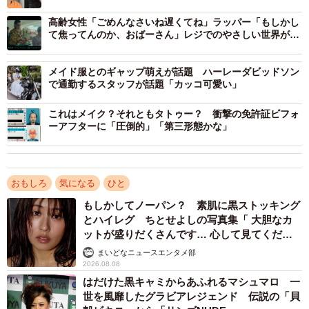
高齢女性「ごめんなさいね遅くてね」ラッパー「もしかし
て焦ってんのか、おばーさん」レジでのやさしい世界が話
題
メイド服とのギャップ萌えが話題 ハーレーダビッドソン
で通勤するスタッフが話題「カッコ可愛い」
これはメイク？それともタトゥー？ 衝撃の免許証ビフォ
ーアフターに「圧倒的」「第三形態かな」
おもしろ
気になる
ひと
もしかしてノーパン？ 素肌に黒ストッキング
とハイレグ ちとせよしの写真集「 大胆なカ
ットが盛りだくさんです… 心して見てくださ
い」
まいどなニュースエンタメ部
2026.08.08
はだけた黒キャミからあふれるマシュマロ 一
世を風靡したグラビアレジェンド 伝説の「貝