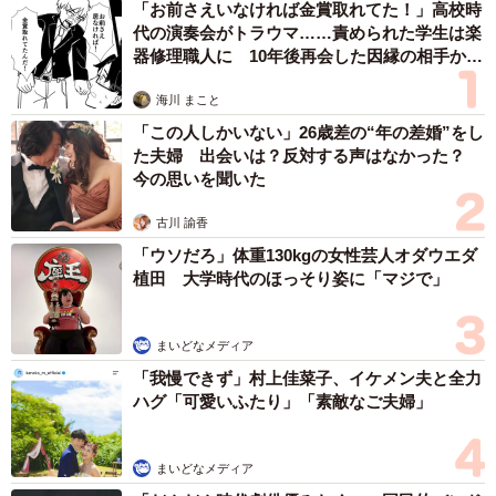
「お前さえいなければ金賞取れてた！」高校時
代の演奏会がトラウマ……責められた学生は楽
器修理職人に 10年後再会した因縁の相手から
思わぬ申し出【漫画】
海川 まこと
「この人しかいない」26歳差の“年の差婚”をし
た夫婦 出会いは？反対する声はなかった？
今の思いを聞いた
古川 諭香
「ウソだろ」体重130kgの女性芸人オダウエダ
植田 大学時代のほっそり姿に「マジで」
まいどなメディア
「我慢できず」村上佳菜子、イケメン夫と全力
ハグ「可愛いふたり」「素敵なご夫婦」
まいどなメディア