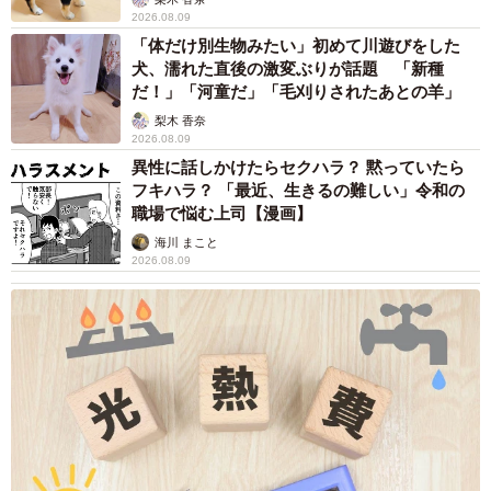
2026.08.09
「体だけ別生物みたい」初めて川遊びをした
犬、濡れた直後の激変ぶりが話題 「新種
だ！」「河童だ」「毛刈りされたあとの羊」
梨木 香奈
2026.08.09
異性に話しかけたらセクハラ？ 黙っていたら
フキハラ？ 「最近、生きるの難しい」令和の
職場で悩む上司【漫画】
海川 まこと
2026.08.09