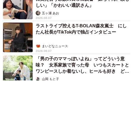
しい」「かわいい通訳さん」
五ヶ瀬 あお
2026.08.07
ラストライブ控えるT-BOLAN森友嵐士 にし
たん社長がTikTok内で独占インタビュー
まいどなニュース
2026.08.07
「男の子のママっぽいよね」ってどういう意
味？ 女系家族で育った母 いつもスカートと
ワンピースしか着ないし、ヒールも好き どの
へんが…
山岡 もと子
2026.08.07