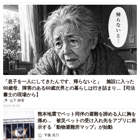
「息子を一人にしてきたんです、帰らないと」 施設に入った
90歳母、障害のある60歳次男との暮らしは行き詰まり…【司法
書士の現場から】
山下 静香
2026.08.08
熊本地震でペット同伴の避難を諦める人に胸を
痛め… 被災ペットの受け入れ先をアプリに表
示する「動物避難所マップ」が始動
平藤 清刀