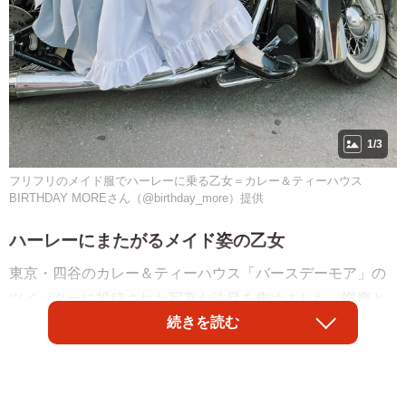
1/3
フリフリのメイド服でハーレーに乗る乙女＝カレー＆ティーハウス
BIRTHDAY MOREさん（@birthday_more）提供
ハーレーにまたがるメイド姿の乙女
東京・四谷のカレー＆ティーハウス「バースデーモア」の
ツイッターに投稿された写真が注目を集めました。颯爽と
続きを読む
ハーレーにまたがるのはメイド姿の可愛らしい女の子。
「当店にはハーレーダビッドソンに乗って通ってくるスタ
ッフがいるのですが、とてもカッコイイのでお着替えした
あとによく写真を撮らせてもらっています」とつぶやかれ