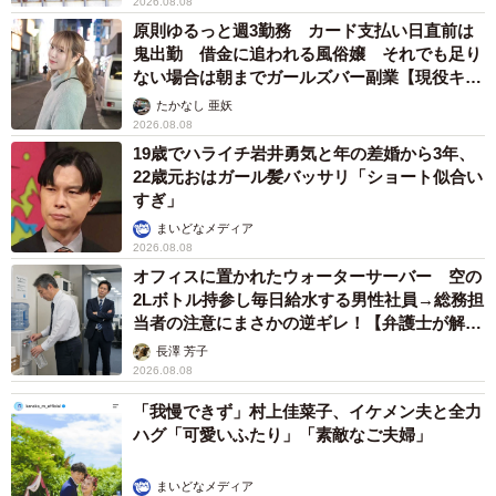
2026.08.08
原則ゆるっと週3勤務 カード支払い日直前は
鬼出勤 借金に追われる風俗嬢 それでも足り
ない場合は朝までガールズバー副業【現役キャ
ストに取材】
たかなし 亜妖
2026.08.08
19歳でハライチ岩井勇気と年の差婚から3年、
22歳元おはガール髪バッサリ「ショート似合い
すぎ」
まいどなメディア
2026.08.08
オフィスに置かれたウォーターサーバー 空の
2Lボトル持参し毎日給水する男性社員→総務担
当者の注意にまさかの逆ギレ！【弁護士が解
説】
長澤 芳子
2026.08.08
「我慢できず」村上佳菜子、イケメン夫と全力
ハグ「可愛いふたり」「素敵なご夫婦」
まいどなメディア