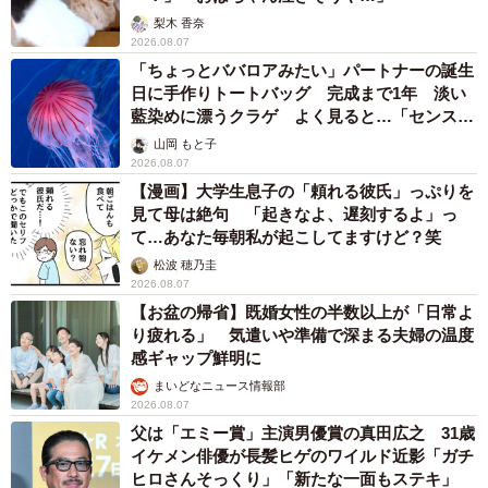
梨木 香奈
2026.08.07
「ちょっとババロアみたい」パートナーの誕生
日に手作りトートバッグ 完成まで1年 淡い
藍染めに漂うクラゲ よく見ると…「センスす
ごい」
山岡 もと子
2026.08.07
【漫画】大学生息子の「頼れる彼氏」っぷりを
見て母は絶句 「起きなよ、遅刻するよ」っ
て…あなた毎朝私が起こしてますけど？笑
松波 穂乃圭
2026.08.07
【お盆の帰省】既婚女性の半数以上が「日常よ
り疲れる」 気遣いや準備で深まる夫婦の温度
感ギャップ鮮明に
まいどなニュース情報部
2026.08.07
父は「エミー賞」主演男優賞の真田広之 31歳
イケメン俳優が長髪ヒゲのワイルド近影「ガチ
ヒロさんそっくり」「新たな一面もステキ」