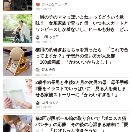
まいどなニュース
2026.08.07
「男の子のママっぽいよね」ってどういう意
味？ 女系家族で育った母 いつもスカートと
ワンピースしか着ないし、ヒールも好き どの
へんが…
山岡 もと子
2026.08.07
猫用の爪研ぎおもちゃを買ったら…「これで合
ってますか？」予想外の使い方が大反響
「100点満点」「かわいいからよし！」
梨木 香奈
2026.08.07
2歳半の長男と生後2カ月の次男の母 母子手帳
2冊をイラストでいっぱいに 見る人を楽しま
せる家族ストーリーに「かわいすぎる！」
山岡 もと子
2026.08.07
猫2匹が段ボール箱の取り合いで「ポコスカ猫
パンチ」の応酬 その後の心温まる結末に「愛
～！」「おばちゃん泣きそうや…」