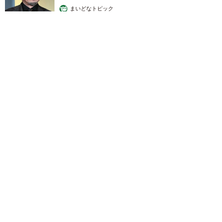
まいどなトピック
2026.08.07
退職金を運用に回せる人は何が違う？ 「退職金額の多さ」より
重要な“ある経験”とは
まいどなニュース情報部
2026.08.07
「火事以来10カ月ぶり」全焼した自宅訪れた林
家ぺー 内装も壁も取り払われスケルトン状態