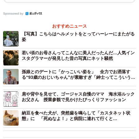
BIRTHDAY MOREさん（@birthday_more）提供
Sponsored by
投稿したカレー＆ティーハウス BIRTHDAY MOREさん
（@birthday_more）によると、お店の制服は清楚で可愛い
おすすめニュース
【写真】こちらはヘルメットをとってハーレーにまたがる
からメイド服にしたそうです。しかし、この乙女がどうし
姿
てハーレーに乗っているのか、驚きとともに取材に答えて
もらいました。
若い頃のお母さんってこんなに美人だったんだ…人気イン
スタグラマーが発見した昔の写真にネット騒然
ーーメイド服を着ることに抵抗はなかったのでしょうか。
孫娘とのデートに「かっこいい姿を」 全力でお洒落す
る“93歳のおじいちゃん”が素敵すぎ「紳士ってこういう
人」
「抵抗はありませんでした。でも、メイド服に対する知識
がなかったので、着用の仕方やエプロンの綺麗な結び方な
肩や背中を見せて、ゴージャス自慢のママ 海水浴ルック
お父さん 授業参観で見かけたびっくりファッション
ど、知らなかったことが沢山ありました。パニエの存在も
知らなくて、初出勤初着替えの時に店長さんに『そこにあ
納豆を食べた犬が、突然歯を鳴らして「カスタネット状
態」に 「死ぬなよ！」と病院に連れて行くと…
るパニエを履いてくださいね』と言われ、『､､､､､パエリア
ですか？』と言ってしまった記憶があります。恥ずかしか
ったです。このお店で働いて、色々知ることができて嬉し