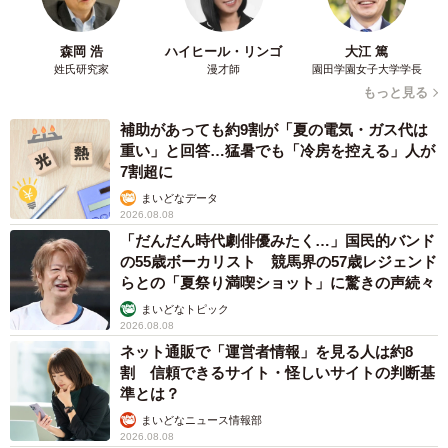
えてくれました。
森岡 浩
ハイヒール・リンゴ
大江 篤
姓氏研究家
漫才師
園田学園女子大学学長
当店にはハーレーダビッドソンに乗って通ってくるスタッ
もっと見る
フがいるのですが、とてもカッコイイのでお着替えしたあ
とによく写真を撮らせてもらっています🏍💨
補助があっても約9割が「夏の電気・ガス代は
重い」と回答…猛暑でも「冷房を控える」人が
pic.twitter.com/qELiDs8bFF
7割超に
まいどなデータ
— カレー＆ティーハウス BIRTHDAY MORE☕
2026.08.08
(@birthday_more)
April 27, 2022
「だんだん時代劇俳優みたく…」国民的バンド
の55歳ボーカリスト 競馬界の57歳レジェンド
らとの「夏祭り満喫ショット」に驚きの声続々
まいどなトピック
2026.08.08
ネット通販で「運営者情報」を見る人は約8
割 信頼できるサイト・怪しいサイトの判断基
準とは？
まいどなニュース情報部
2026.08.08