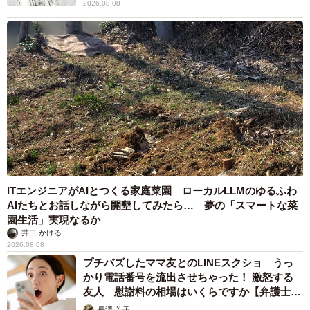
2026.08.08
ITエンジニアがAIとつくる家庭菜園 ローカルLLMのゆるふわ
AIたちとお話しながら開墾してみたら… 夢の「スマートな菜
園生活」実現なるか
井二 かける
2026.08.08
プチバズしたママ友とのLINEスクショ うっ
かり電話番号を流出させちゃった！ 激怒する
友人 慰謝料の相場はいくらですか【弁護士が
解説】
長澤 芳子