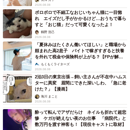
2026.08.08
ボロボロで不細工なおじいちゃん猫に一目惚
れ エイズだし手がかかるけど…おうちで暮ら
すと「おじ猫」だって可愛くなったよ！
鶴野 浩己
2026.08.08
「夏休みはたくさん働いてほしい」と職場から
頼まれた高2息子 バイトで稼ぎすぎると扶養
を外れて税金や保険料が上がる？【FPが解
説】
もくもくライターズ
2026.08.08
2泊3日の東京出張→飼い主さんが不在中ハムス
ターに異変 眉間にできた深いしわ、「急に老
けた？」【漫画】
海川 まこと
2026.08.08
酔って転んでアザだらけ ネイルも折れて超悲
惨 ケガが絶えない夜のお仕事 「病院代」と
数万円を渡す神客も！【現役キャストに取材】