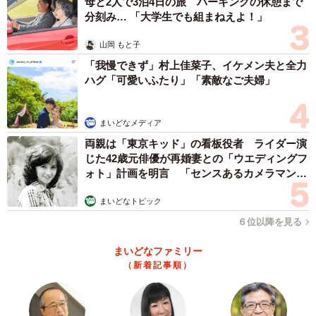
母と2人で3泊4日の旅 パーキングの休憩まで
分刻み… 「大学生でも組まねえよ！」
ーー私服はどんな感じの服が好みですか？
山岡 もと子
「最近の気温ではハイネックのジャージやスカジャンを着
「我慢できず」村上佳菜子、イケメン夫と全力
用します。夏は暑いので半袖のシャツやロングTシャツを着
ハグ「可愛いふたり」「素敵なご夫婦」
ています。去年の夏に妖怪が沢山プリントされている半袖
のシャツを着て出勤をしたら、店長さんに『輩かと思っ
まいどなメディア
た』と言われたことがあります（笑）パンツは裾にタイヤ
両親は「東京キッド」の看板役者 ライダー演
が絡まるのが怖いので、タイトめで裾が細くなっているも
じた42歳元俳優が再婚妻との「ウエディングフ
ォト」計画を明言 「センスあるカメラマン求
のを着用しています。靴はドクターマーチンのブーツか、
む」
vansのスリッポンを履くことが多いです。こちらも紐がタ
まいどなトピック
イヤに絡まったりしたら怖いので履くものは選んでいま
６位以降を見る
す。バイクに乗る際はとにかくかっこいい服装を好んで着
まいどなファミリー
用しています」
（新着記事順）
店長さんにも“ハーレーに乗るスタッフ”について質問したと
ころ、「普段は女の子らしくて可愛いスタッフです」と答