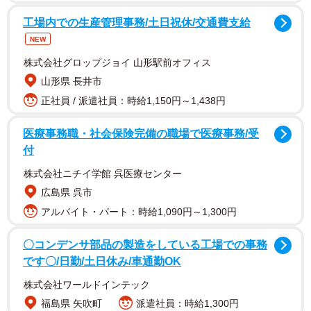
た。
工場内での生産管理事務/土日祝休/交通費支給
NEW
バイクに乗る時の服装はかっこよく
株式会社グロップジョイ 山形駅前オフィス
山形県 長井市
正社員 / 派遣社員：時給1,150円～1,438円
医療事務職・社会保険完備の職場で医療事務/受
付
株式会社ニチイ学館 呉医療センター
広島県 呉市
アルバイト・パート：時給1,090円～1,300円
〇コンデンサ部品の製造をしている工場での事務
です〇/日勤/土日休み/車通勤OK
2/3
株式会社ワールドインテック
福島県 矢吹町
派遣社員：時給1,300円
普段の彼女、かっこよく決めてます！＝カレー＆ティーハウス