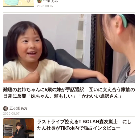
中瀬 えみ
2026.08.07
難聴のお姉ちゃんに5歳の妹が手話通訳 互いに支え合う家族の
日常に反響「妹ちゃん、頼もしい」「かわいい通訳さん」
五ヶ瀬 あお
2026.08.07
ラストライブ控えるT-BOLAN森友嵐士 にし
たん社長がTikTok内で独占インタビュー