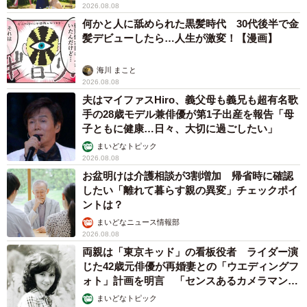
2026.08.08
何かと人に舐められた黒髪時代 30代後半で金
髪デビューしたら…人生が激変！【漫画】
海川 まこと
2026.08.08
夫はマイファスHiro、義父母も義兄も超有名歌
手の28歳モデル兼俳優が第1子出産を報告「母
子ともに健康…日々、大切に過ごしたい」
まいどなトピック
2026.08.08
お盆明けは介護相談が3割増加 帰省時に確認
したい「離れて暮らす親の異変」チェックポイ
ントは？
まいどなニュース情報部
2026.08.08
両親は「東京キッド」の看板役者 ライダー演
じた42歳元俳優が再婚妻との「ウエディングフ
ォト」計画を明言 「センスあるカメラマン求
む」
まいどなトピック