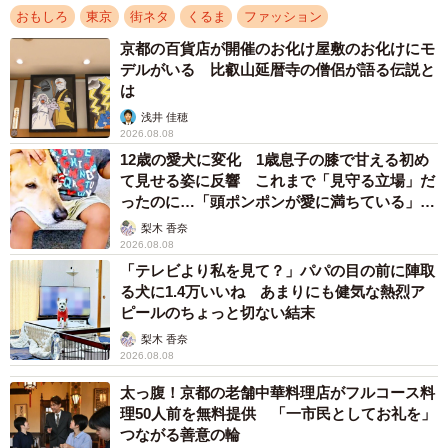
おもしろ
東京
街ネタ
くるま
ファッション
いです」
京都の百貨店が開催のお化け屋敷のお化けにモ
デルがいる 比叡山延暦寺の僧侶が語る伝説と
ーー小柄に見えますが、ハーレーは乗りこなせています
は
か？
浅井 佳穂
2026.08.08
「免許を取得してまだ1年も経っていないので、乗りこなせ
12歳の愛犬に変化 1歳息子の膝で甘える初め
ているかと言われたらそんなことはないかなと思います。
て見せる姿に反響 これまで「見守る立場」だ
ったのに…「頭ポンポンが愛に満ちている」
免許を取得して初めてのバイクが、現在乗っているハーレ
「尊…」
梨木 香奈
ーのソフテイルデラックスです」
2026.08.08
「テレビより私を見て？」パパの目の前に陣取
る犬に1.4万いいね あまりにも健気な熱烈ア
ピールのちょっと切ない結末
梨木 香奈
2026.08.08
太っ腹！京都の老舗中華料理店がフルコース料
理50人前を無料提供 「一市民としてお礼を」
つながる善意の輪