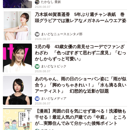
たかなし 亜妖
2026.08.07
乃木坂46賀喜遥香 5年ぶり週チャン表紙 巻
頭グラビアでは激レアなメガネルームウエア姿
まいどなニュースエンタメ部
2026.08.07
3児の母 43歳女優の肩見せコーデでファンざ
わざわ 「色っぽすぎて思わず二度見」「むっ
かしからずっと可愛い」
まいどなトピック
2026.08.07
あのちゃん、雨の日のショーパン姿に「雨が似
合う」「脚めっちゃきれい！」「水も滴る良い
アーティスト」 幻想的な近影が話題
まいどなメディア
2026.08.07
【漫画】周囲の目を気にせず遊べる！洗濯物も
干せる！最近人気の戸建ての「中庭」 ところ
が…実際住んでみて分かった後悔ポイント