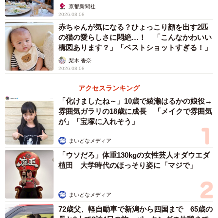
京都新聞社
2026.08.08
赤ちゃんが気になる？ひょっこり顔を出す2匹
の猫の愛らしさに悶絶…！ 「こんなかわいい
構図あります？」「ベストショットすぎる！」
梨木 香奈
2026.08.08
アクセスランキング
「化けましたね～」10歳で綾瀬はるかの娘役→
雰囲気ガラリの18歳に成長 「メイクで雰囲気
が」「宝塚に入れそう」
まいどなメディア
「ウソだろ」体重130kgの女性芸人オダウエダ
植田 大学時代のほっそり姿に「マジで」
3/3
まいどなメディア
思わずギャップ萌え！＝カレー＆ティーハウス BIRTHDAY MOREさん
72歳父、軽自動車で新潟から四国まで 65歳の
（@birthday_more）提供