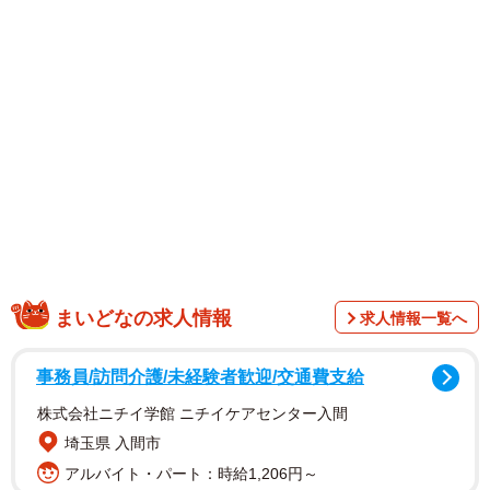
ていました。
まいどなの求人情報
求人情報一覧へ
事務員/訪問介護/未経験者歓迎/交通費支給
思わずギャップ萌えしてしまいそうな姿に、「とてもカッ
コいいです 片手でショットガン構えてほしいですね」、
株式会社ニチイ学館 ニチイケアセンター入間
「ドラマとか出来そうなぐらい、カッコ可愛いですね」と
埼玉県 入間市
いったツイートが寄せられ、いいねは10万件を超えまし
アルバイト・パート：時給1,206円～