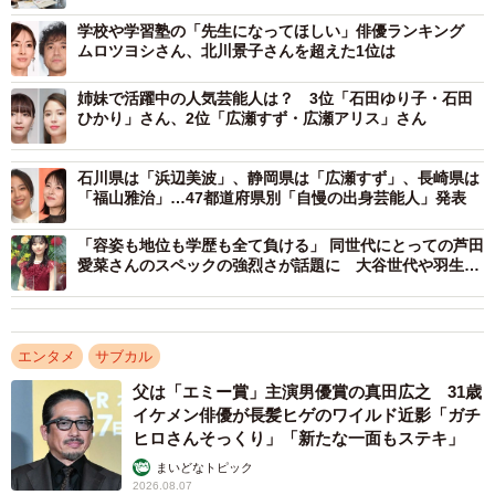
されているのを初めて聞いたときは衝撃を受けました（30
学校や学習塾の「先生になってほしい」俳優ランキング
代後半・小学4年生の保護者）
ムロツヨシさん、北川景子さんを超えた1位は
▽彼女の歌を初めて聴いたときに、英語の部分もかっこよ
く歌いこなしていて、当時真似していっぱい練習したのを
姉妹で活躍中の人気芸能人は？ 3位「石田ゆり子・石田
ひかり」さん、2位「広瀬すず・広瀬アリス」さん
覚えている。外国の有名人とも物怖じせず冗談を交えて話
をしているのを見て素敵だと思いました（40代前半・小学3
石川県は「浜辺美波」、静岡県は「広瀬すず」、長崎県は
年生の保護者）
「福山雅治」…47都道府県別「自慢の出身芸能人」発表
▽同い年の宇多田ヒカルさんを、その英語力と歌唱力でと
「容姿も地位も学歴も全て負ける」 同世代にとっての芦田
ても大好きになり今でもよく歌を聞いています。ネイティ
愛菜さんのスペックの強烈さが話題に 大谷世代や羽生世
ブな英語なので到底真似のできる発音などではないのです
代も思わず涙
が勉強になります（30代後半・小学2年生の保護者）
エンタメ
サブカル
【2位：河北麻友子】
父は「エミー賞」主演男優賞の真田広之 31歳
▽以前、テレビ番組の海外ロケでとてもネイティブな英語
イケメン俳優が長髪ヒゲのワイルド近影「ガチ
を話していて、可愛いなかでもとてもかっこよかったです
ヒロさんそっくり」「新たな一面もステキ」
（40代前半・小学2年生の保護者）
まいどなトピック
2026.08.07