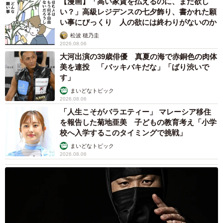
【漫画】「高い家賃を払えるのに、まだ欲し
い？」高級レジデンスの七夕飾り、書かれた願
い事にびっくり 人の欲には終わりがないのか
松波 穂乃圭
2026.08.06
大河出演の39歳俳優 真夏の海で赤銅色の肉体
美を連投 「バッキバキだな」「ばり渋いで
す」
まいどなトピック
2026.08.06
「人生こそがバラエティー」 マレーシア移住
を報告した菊地亜美 子どもの教育考え「小学
校へ入学するこのタイミングで挑戦」
まいどなトピック
2026.08.06