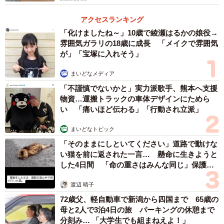
【4位：山下智久】
アクセスランキング
▽キャリアや挑戦のために英語を身につけて、それを活か
「化けましたね～」10歳で綾瀬はるかの娘役→
しているから（30代後半・小学1年生の保護者）
雰囲気ガラリの18歳に成長 「メイクで雰囲気
▽海外のドラマにも起用されたし、インタビューやインス
が」「宝塚に入れそう」
タグラムを見る限り努力して、仕事や人生に前向きな姿勢
まいどなメディア
が感じられ、好感がもてる（40代前半・小学2年生の保護
「不謹慎でないかと」実力派歌手、熊本へ支援
者）
物資…運搬トラックの車体デザインにためら
い 「痛いほど伝わる」「行動され立派」
【5位：フワちゃん】
まいどなトピック
▽コロナ感染防止のためのPR動画で、英語でペラペラと伝
「そのままにしといてください」道路で動けな
えているのを見て、普段の姿とのあまりのギャップに驚
い猫を前に返された一言… 懸命に生きようと
き、大変感心しました（30代後半・小学2年生の保護者）
した4日間 「命の重さはみんな同じ」保護団
体代表の訴え
▽英語力があるだけでなく、積極的にコミュニケーション
渡辺 晴子
を取りにいくところがすごいと思った（40代後半・小学6年
72歳父、軽自動車で新潟から四国まで 65歳の
生の保護者）
母と2人で3泊4日の旅 パーキングの休憩まで
分刻み… 「大学生でも組まねえよ！」