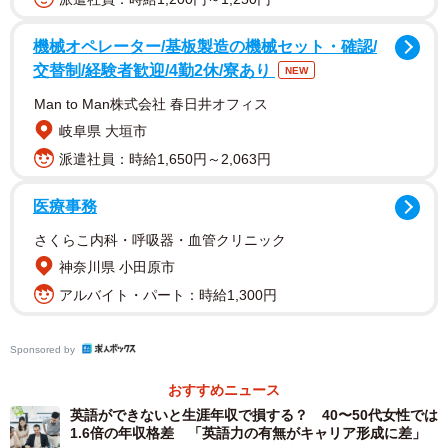
機械オペレーター/基板製造の機械セット・確認/
交替制/経験者歓迎/4勤2休/寮あり
NEW
2/2
Man to Man株式会社 春日井オフィス
「英語力」を活かして活躍している芸能人1位に選ばれた、宇多田ヒカル
岐阜県 大垣市
さん（2006年撮影）
派遣社員：時給1,650円～2,063円
株式会社CyberOwlが運営する塾や習い事に関する総合情報
医療事務
サイト『テラコヤプラス by Ameba』が、2022年10月に
「英語の習い事に関するアンケート」と題して実施した調
さくらこ内科・呼吸器・血管クリニック
査で、そのほかの上位の結果と回答者からのコメントは以
神奈川県 小田原市
下の通りとなりました。
アルバイト・パート：時給1,300円
◇ ◇
Sponsored by
おすすめニュース
【1位：宇多田ヒカル】
英語ができないと生涯年収で損する？ 40〜50代女性では
▽同年代です。10代のころにとてもネイティブな英語を話
1.6倍の年収格差 「英語力の有無がキャリア形成に差」