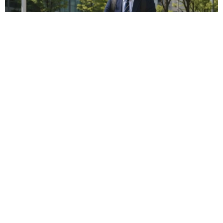
自転車通行可の歩道 電動キックボードで走行中、小学生とあ
わや衝突！ 「歩道走行は道交法違反でしょ」と指摘されまし
た【弁護士が解説】
長澤 芳子
2026.08.06
タイの電車の中で見た優先席のマーク 子ど
も、妊娠、けが人、お年寄り… 一つだけ謎の
ものが！？「だから黄色なんですね」
中将 タカノリ
2026.08.06
【物価高が直撃】お盆帰省「予定なし」が約半
数 新幹線・高速バスの「使い分け」が鮮明に
まいどなニュース情報部
2026.08.06