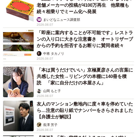
老舗メーカーの投稿が4100万再生 他業種も
続々相乗りでミーム化へ発展
まいどなニュース調査部
2026.08.07
「即座に案内することが不可能です」レストラ
ンの入り口に大きな注意書き オートリザーブ
からの予約を拒否するお断りに賛同者続々
中将 タカノリ
2026.08.07
「本は買うだけでいい」京極夏彦さんの言葉に
共感した女性→リビングの本棚に140冊を積
読 「家に自分だけの本屋さん」
山岡 もと子
2026.08.07
友人のマンション敷地内に度々車を停めていた
ら…注意の貼り紙でナンバーをさらされました
【弁護士が解説】
長澤 芳子
2026.08.07