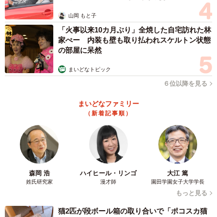
◇ ◇
山岡 もと子
「火事以来10カ月ぶり」全焼した自宅訪れた林
以下、6位「ゆりやんレトリィバァ」さん、7位「ディー
家ぺー 内装も壁も取り払われスケルトン状態
ン・フジオカ」さん、8位「真田広之」さん、9位「鈴木亮
の部屋に呆然
平」さん、10位「上白石萌音」さんがTOP10にランクイン
まいどなトピック
していたそうです。
６位以降を見る
まいどなファミリー
（新着記事順）
森岡 浩
ハイヒール・リンゴ
大江 篤
姓氏研究家
漫才師
園田学園女子大学学長
もっと見る
猫2匹が段ボール箱の取り合いで「ポコスカ猫