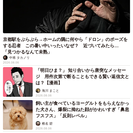
京都駅をぶらぶら→ホームの隅に何やら「ドロン」のポーズを
する忍者 この暑い中いったいなぜ？ 近づいてみたら…
「見つかるなんて未熟」
中将 タカノリ
2026.08.06
「明日ひま？」 知り合いから唐突なメッセー
ジ 用件次第で断ることもできる賢い返信文と
は？【漫画】
海川 まこと
2026.08.06
飼い主が食べているヨーグルトをもらえなかっ
た犬さん、爆裂に拗ねた顔がかわいすぎ「鼻息
フスフス」「反則レベル」
椎名 碧
2026.08.06