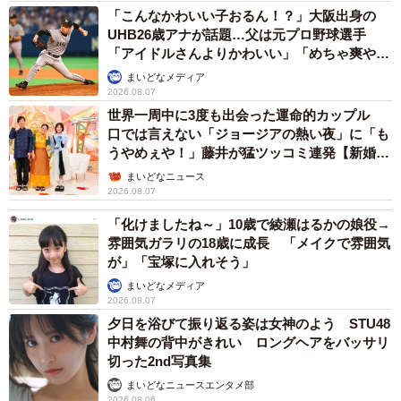
▽海外ロケなどで通訳をしていたり、映画の祭典などでリ
「こんなかわいい子おるん！？」大阪出身の
ポートしている姿を見たから（30代後半・小学6年生の保護
UHB26歳アナが話題…父は元プロ野球選手
者）
「アイドルさんよりかわいい」「めちゃ爽や
か」
▽英語が堪能でカッコいいのに、カッコつけて話すわけで
まいどなメディア
2026.08.07
はなく愛嬌があって好きです（30代前半・小学4年生の保護
世界一周中に3度も出会った運命的カップル
者）
口では言えない「ジョージアの熱い夜」に「も
うやめぇや！」藤井が猛ツッコミ連発【新婚さ
ん】
【3位：渡辺直美】
まいどなニュース
2026.08.07
▽海外のアーティストとコラボしてダンスを踊ったり、イ
ンタビューで盛り上がっているのを見て、素敵だと思った
「化けましたね～」10歳で綾瀬はるかの娘役→
雰囲気ガラリの18歳に成長 「メイクで雰囲気
（30代後半・小学1年生の保護者）
が」「宝塚に入れそう」
▽ニューヨークへ渡米して英語を一から勉強し、アメリカ
まいどなメディア
のラジオ番組などでスキルを磨いていて、とても努力家だ
2026.08.07
から（40代前半・小学6年生の保護者）
夕日を浴びて振り返る姿は女神のよう STU48
中村舞の背中がきれい ロングヘアをバッサリ
▽自分の個性を前向きに活かして、海外にも進出している
切った2nd写真集
点がカッコいい（40代前半・小学2年生の保護者）
まいどなニュースエンタメ部
2026.08.06