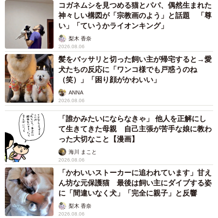
コガネムシを見つめる猫とパパ、偶然生まれた
神々しい構図が「宗教画のよう」と話題 「尊
い」「ていうかライオンキング」
梨木 香奈
2026.08.06
髪をバッサリと切った飼い主が帰宅すると→愛
犬たちの反応に「ワンコ様でも戸惑うのね
（笑）」「困り顔がかわいい」
ANNA
2026.08.06
「誰かみたいにならなきゃ」 他人を正解にし
て生きてきた母親 自己主張が苦手な娘に教わ
った大切なこと【漫画】
海川 まこと
2026.08.06
「かわいいストーカーに追われています」甘え
ん坊な元保護猫 最後は飼い主にダイブする姿
に「間違いなく犬」「完全に親子」と反響
梨木 香奈
2026.08.06