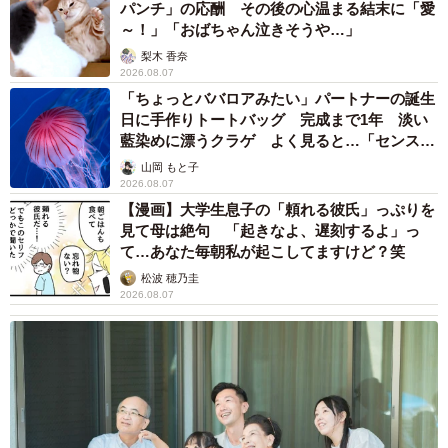
パンチ」の応酬 その後の心温まる結末に「愛
～！」「おばちゃん泣きそうや…」
梨木 香奈
2026.08.07
「ちょっとババロアみたい」パートナーの誕生
日に手作りトートバッグ 完成まで1年 淡い
藍染めに漂うクラゲ よく見ると…「センスす
ごい」
山岡 もと子
2026.08.07
【漫画】大学生息子の「頼れる彼氏」っぷりを
見て母は絶句 「起きなよ、遅刻するよ」っ
て…あなた毎朝私が起こしてますけど？笑
松波 穂乃圭
2026.08.07