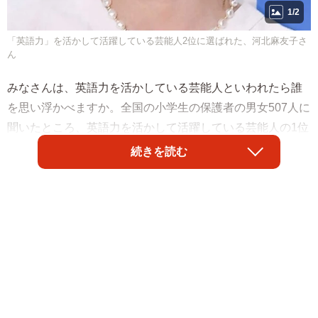
1/2
「英語力」を活かして活躍している芸能人2位に選ばれた、河北麻友子さ
ん
みなさんは、英語力を活かしている芸能人といわれたら誰
を思い浮かべますか。全国の小学生の保護者の男女507人に
聞いたところ、英語力を活かして活躍している芸能人の1位
は「宇多田ヒカル」さんが選ばれたそうです。
続きを読む