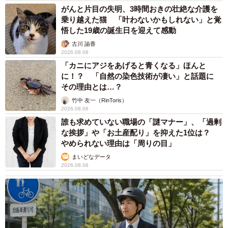
がんと片目の失明、3時間おきの壮絶な介護を
乗り越えた猫 「叶わないかもしれない」と覚
悟した19歳の誕生日を迎えて感動
古川 諭香
2026.08.06
「カニにアジをあげると青くなる」ほんと
に！？ 「自然の染色技術が凄い」と話題に
その理由とは…？
竹中 友一（RinToris）
2026.08.06
誰も求めていない職場の「謎マナー」、「過剰
な挨拶」や「お土産配り」を抑えた1位は？
やめられない理由は「周りの目」
まいどなデータ
2026.08.06