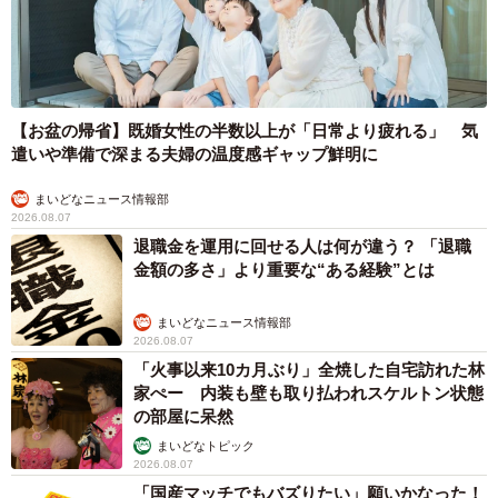
【お盆の帰省】既婚女性の半数以上が「日常より疲れる」 気
遣いや準備で深まる夫婦の温度感ギャップ鮮明に
まいどなニュース情報部
2026.08.07
退職金を運用に回せる人は何が違う？ 「退職
金額の多さ」より重要な“ある経験”とは
まいどなニュース情報部
2026.08.07
「火事以来10カ月ぶり」全焼した自宅訪れた林
家ぺー 内装も壁も取り払われスケルトン状態
の部屋に呆然
まいどなトピック
2026.08.07
「国産マッチでもバズりたい」願いかなった！