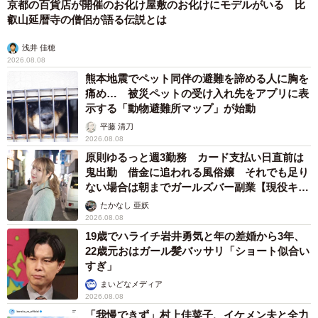
京都の百貨店が開催のお化け屋敷のお化けにモデルがいる 比
叡山延暦寺の僧侶が語る伝説とは
浅井 佳穂
2026.08.08
熊本地震でペット同伴の避難を諦める人に胸を
痛め… 被災ペットの受け入れ先をアプリに表
示する「動物避難所マップ」が始動
平藤 清刀
2026.08.08
原則ゆるっと週3勤務 カード支払い日直前は
鬼出勤 借金に追われる風俗嬢 それでも足り
ない場合は朝までガールズバー副業【現役キャ
ストに取材】
たかなし 亜妖
2026.08.08
19歳でハライチ岩井勇気と年の差婚から3年、
22歳元おはガール髪バッサリ「ショート似合い
すぎ」
まいどなメディア
2026.08.08
「我慢できず」村上佳菜子、イケメン夫と全力