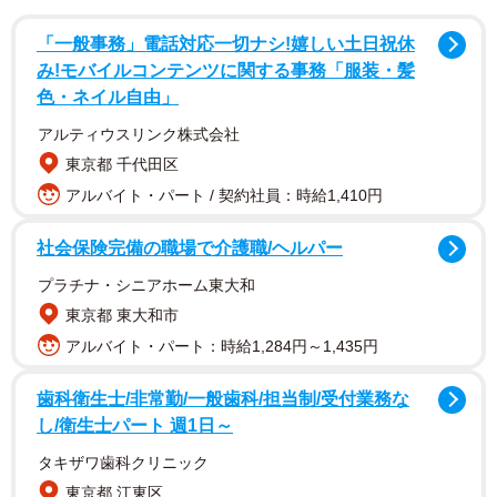
「一般事務」電話対応一切ナシ!嬉しい土日祝休
み!モバイルコンテンツに関する事務「服装・髪
色・ネイル自由」
すると、個室のカーテンを開ける音が。これまでも何度か
アルティウスリンク株式会社
使用中に誤って開けられることがあったうめ湯さんは、す
東京都 千代田区
ぐ閉めて立ち去るだろうと授乳を継続。しかし、数秒経っ
アルバイト・パート / 契約社員：時給1,410円
てもカーテンを閉める音は聞こえてきません。
社会保険完備の職場で介護職/ヘルパー
不思議に思ってカーテンの方に目をやると、先ほど見かけ
プラチナ・シニアホーム東大和
た男性が無言でうめ湯さんの方を凝視しています。危険を
東京都 東大和市
察知したうめ湯さんは、咄嗟にスマホでほかのフロアにい
アルバイト・パート：時給1,284円～1,435円
た家族に通話を繋げつつ、男性に対して「ここは授乳室で
歯科衛生士/非常勤/一般歯科/担当制/受付業務な
すよ～男性は入れない場所ですよ～」と語りかけます。
し/衛生士パート 週1日～
声をかけても男性は動かず、変わらず無言のまま。少しし
タキザワ歯科クリニック
て、通話の内容を聞いて飛んできた家族が到着。男性は逃
東京都 江東区