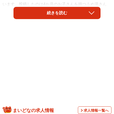
います。投稿したのは4か月のお子さんを持つうめ湯さん
（@UmEyu_mmt）。
続きを読む
うめ湯さんが建物内の奥にある授乳室に向かおうとしたと
ころ、その手前の離乳食などを与えるスペースに1人の男性
を見つけます。うめ湯さんは特に気に留めず、ベビーカー
を押していたので奥の広い個室に入って授乳を開始。施錠
設備はないカーテンで仕切られた授乳室で、入り口に背を
向ける形だったといいます。
まいどなの求人情報
求人情報一覧へ