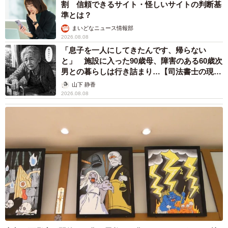
割 信頼できるサイト・怪しいサイトの判断基
準とは？
まいどなニュース情報部
2026.08.08
「息子を一人にしてきたんです、帰らない
と」 施設に入った90歳母、障害のある60歳次
男との暮らしは行き詰まり…【司法書士の現場
から】
山下 静香
2026.08.08