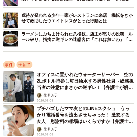
る鉄道会社
の事がトラウマなどにはなっていないのが幸いです」。
虐待が疑われる少年一家がレストランに来店 機転をきか
ツイートには5.5万いいねがつき、同様の経験をした人など
せて救助したウエイトレスがとった行動とは
さまざまな声が寄せられました。うめ湯さんはそのなか
ラーメンにぶちまけられた爪楊枝…店主が怒りの投稿 ル
で、ある声が印象に残ったと言います。「近所の商業施設
ール破り、指摘に逆ギレの迷惑客に「これは無いわ」「幼
稚すぎる」の声
のご意見箱に『授乳室が安全に使えるように』という内容
で投書した方がいらっしゃり、後日『防犯ブザーを全個室
につけるなどの対応をする』といった電話がきて、すぐに
事件
子育て
対応してくださった施設もあったそうで、安心しまし
オフィスに置かれたウォーターサーバー 空の
た」。
2Lボトル持参し毎日給水する男性社員→総務担
当者の注意にまさかの逆ギレ！【弁護士が解
説】
長澤 芳子
ではもし今後、新たに授乳室が設けられるとしたら、どう
2026.08.08
いったことを願うのでしょうか。「可能でしたら、防犯ブ
プチバズしたママ友とのLINEスクショ うっ
ザーを全個室につける。最近たまに見かける『mamaro』と
かり電話番号を流出させちゃった！ 激怒する
友人 慰謝料の相場はいくらですか【弁護士が
いう箱型授乳室を置く。全部に鍵をつけるのは現実的では
解説】
長澤 芳子
無いので、カーテンをマジックテープでとめられるように
2026.08.08