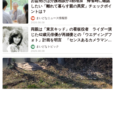
お盆明けは介護相談が3割増加 帰省時に確認
したい「離れて暮らす親の異変」チェックポイ
ントは？
まいどなニュース情報部
2026.08.08
両親は「東京キッド」の看板役者 ライダー演
じた42歳元俳優が再婚妻との「ウエディングフ
ォト」計画を明言 「センスあるカメラマン求
む」
まいどなトピック
2026.08.08