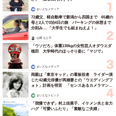
まいどなメディア
72歳父、軽自動車で新潟から四国まで 65歳の
母と2人で3泊4日の旅 パーキングの休憩まで
分刻み… 「大学生でも組まねえよ！」
山岡 もと子
「ウソだろ」体重130kgの女性芸人オダウエダ
植田 大学時代のほっそり姿に「マジで」
まいどなメディア
両親は「東京キッド」の看板役者 ライダー演
じた42歳元俳優が再婚妻との「ウエディングフ
ォト」計画を明言 「センスあるカメラマン求
む」
まいどなトピック
「我慢できず」村上佳菜子、イケメン夫と全力
ハグ「可愛いふたり」「素敵なご夫婦」