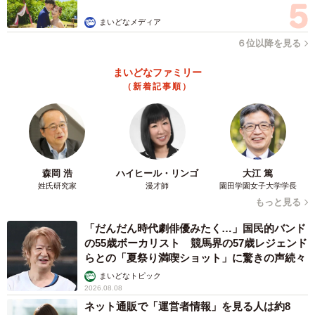
まいどなメディア
６位以降を見る
まいどなファミリー
（新着記事順）
森岡 浩
ハイヒール・リンゴ
大江 篤
姓氏研究家
漫才師
園田学園女子大学学長
もっと見る
「だんだん時代劇俳優みたく…」国民的バンド
の55歳ボーカリスト 競馬界の57歳レジェンド
らとの「夏祭り満喫ショット」に驚きの声続々
まいどなトピック
2026.08.08
ネット通販で「運営者情報」を見る人は約8