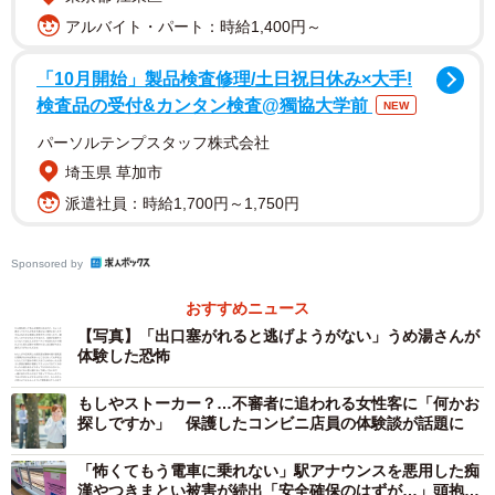
走し、非常階段に逃げたところをうめ湯さんの叔父が捕ま
アルバイト・パート：時給1,400円～
え、施設の警備員、警察に報告したそう。男は警察に対
「10月開始」製品検査修理/土日祝日休み×大手!
し、「授乳に興味があった」などと話していたそうです。
検査品の受付&カンタン検査@獨協大学前
NEW
パーソルテンプスタッフ株式会社
【注意喚起】
pic.twitter.com/yTf9uwpf9f
埼玉県 草加市
— うめ湯🍵☺︎︎︎︎4m(5/19) (@UmEyu_mmt)
October 3, 2022
派遣社員：時給1,700円～1,750円
当時を振り返り、うめ湯さんは「『あぁ、終わったな』と
Sponsored by
思いました」。授乳室は建物の奥で叫んでも近くに人がい
なければ聞こえないという状況に加え、「逃げ道もない狭
おすすめニュース
い場所でどうすることもできなくてとても不安でした。家
【写真】「出口塞がれると逃げようがない」うめ湯さんが
体験した恐怖
族が来てくれた時の安心感はとてつもなかったです」。
もしやストーカー？…不審者に追われる女性客に「何かお
恐怖心は自身が思った以上に根深く、件の出来事から10日
探しですか」 保護したコンビニ店員の体験談が話題に
ほど経つも何度も夢に見るとうめ湯さん。「正直かなりダ
「怖くてもう電車に乗れない」駅アナウンスを悪用した痴
メージはうけています。ですが娘はまだ小さいので、今回
漢やつきまとい被害が続出「安全確保のはずが…」頭抱え