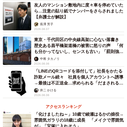
して開けにくく、開けられる前に気付くようにしてもらえ
友人のマンション敷地内に度々車を停めていた
たら防犯ブザーを鳴らすなどすぐに行動できるので嬉しい
ら…注意の貼り紙でナンバーをさらされました
【弁護士が解説】
です」。
長澤 芳子
2026.08.07
※mamaro：Trim株式会社が提供するベビーケアルーム
東京・千代田区の中央線高架に心ない落書き
歴史ある昌平橋架道橋の被害に怒りの声 「何
また、注意喚起の投稿のあとうめ湯さんは、「1人でおでか
も分かってないし、センスも古い」「罰則強化
けするママたちは、防犯ブザー持っていたりよくいく建物
して」
中将 タカノリ
は電話番号登録しておくと安心かもしれないですね。ママ
2026.08.06
「LINEのQRコードを添付して」社長をかたる
も赤ちゃんも安心して使える授乳室が増えますように」と
詐欺メール続々 社員を個人アカウントへ誘導
続けました。
→最後は不正送金…求められる「だまされる前
提」の対策
井二 かける
ツイートは3万リツイートと大きく拡散され、「昔から授乳
2026.08.06
室とかベビールームに出没する痴漢の問題って無くならな
アクセスランキング
い。どうにかならんのかね…」「怖い無理もう授乳室入れ
「化けましたね～」10歳で綾瀬はるかの娘役→
ない」「授乳室って人気のない所にあったりするし危ない
雰囲気ガラリの18歳に成長 「メイクで雰囲気
よね…」と多くの人が関心を寄せていました。
が」「宝塚に入れそう」