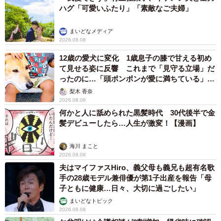
ハグ「可愛いふたり」「素敵なご夫婦」
まいどなメディア
2026.08.08
12歳の愛犬に変化 1歳息子の膝で甘える初め
て見せる姿に反響 これまで「見守る立場」だ
ったのに…「頭ポンポンが愛に満ちている」
「尊…」
梨木 香奈
2026.08.08
何かと人に舐められた黒髪時代 30代後半で金
髪デビューしたら…人生が激変！【漫画】
海川 まこと
2026.08.08
夫はマイファスHiro、義父母も義兄も超有名歌
手の28歳モデル兼俳優が第1子出産を報告「母
子ともに健康…日々、大切に過ごしたい」
まいどなトピック
2026.08.08