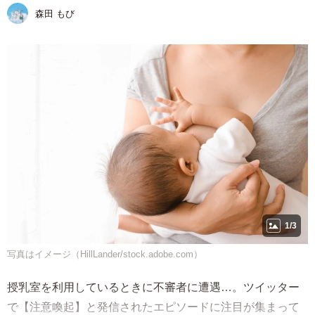
森田 もび
1/3
写真はイメージ（HillLander/stock.adobe.com）
授乳室を利用しているときに不審者に遭遇…。ツイッター
で【注意喚起】と発信されたエピソードに注目が集まって