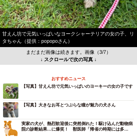
甘えん坊で元気いっぱいなヨークシャーテリアの女の子、リ
タちゃん（提供：popopoさん）
まだまだ画像は続きます。画像（3/7）
↓ スクロールで次の写真 ↓
おすすめニュース
【写真】甘えん坊で元気いっぱいのヨーキーの女の子です
【写真】大きなお耳とつぶらな瞳が魅力の犬さん
実家の犬が、熱烈歓迎後に突然倒れた！駆け込んだ動物病
院の診断結果…に爆笑！ 獣医師「帰省の時期には多
い…」