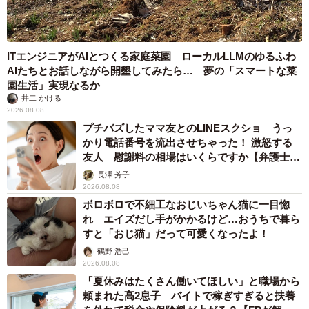
ITエンジニアがAIとつくる家庭菜園 ローカルLLMのゆるふわ
AIたちとお話しながら開墾してみたら… 夢の「スマートな菜
園生活」実現なるか
井二 かける
2026.08.08
プチバズしたママ友とのLINEスクショ うっ
かり電話番号を流出させちゃった！ 激怒する
友人 慰謝料の相場はいくらですか【弁護士が
解説】
長澤 芳子
2026.08.08
ボロボロで不細工なおじいちゃん猫に一目惚
れ エイズだし手がかかるけど…おうちで暮ら
すと「おじ猫」だって可愛くなったよ！
鶴野 浩己
2026.08.08
「夏休みはたくさん働いてほしい」と職場から
頼まれた高2息子 バイトで稼ぎすぎると扶養