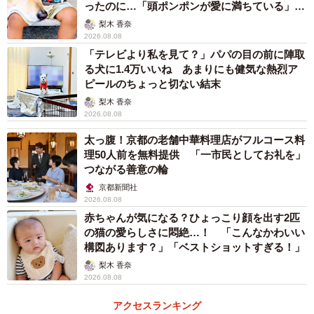
ったのに…「頭ポンポンが愛に満ちている」
「尊…」
梨木 香奈
2026.08.08
「テレビより私を見て？」パパの目の前に陣取
る犬に1.4万いいね あまりにも健気な熱烈ア
ピールのちょっと切ない結末
梨木 香奈
2026.08.08
太っ腹！京都の老舗中華料理店がフルコース料
理50人前を無料提供 「一市民としてお礼を」
つながる善意の輪
京都新聞社
2026.08.08
赤ちゃんが気になる？ひょっこり顔を出す2匹
の猫の愛らしさに悶絶…！ 「こんなかわいい
構図あります？」「ベストショットすぎる！」
梨木 香奈
2026.08.08
アクセスランキング