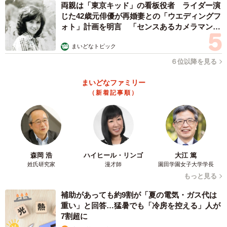
両親は「東京キッド」の看板役者 ライダー演
じた42歳元俳優が再婚妻との「ウエディングフ
ォト」計画を明言 「センスあるカメラマン求
む」
まいどなトピック
６位以降を見る
まいどなファミリー
（新着記事順）
森岡 浩
ハイヒール・リンゴ
大江 篤
姓氏研究家
漫才師
園田学園女子大学学長
もっと見る
補助があっても約9割が「夏の電気・ガス代は
重い」と回答…猛暑でも「冷房を控える」人が
7割超に