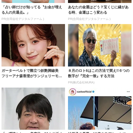
「占い師だけが知ってる〝お金が増え
あなたの金運はどう？宝くじに縁があ
る人の共通点〟」
る時、金運はこう変わる
PR(合同会社デジタルファーム )
PR(合同会社デジタルファーム )
ガーターベルトで際立つ妖艶脚線美
８月のロト6はこの方法で買え!!６つの
フリーアナ森香澄がランジェリーモデ
数字が『完全一致』する方法
ルに ｢PE...
PR(株式会社MURA)