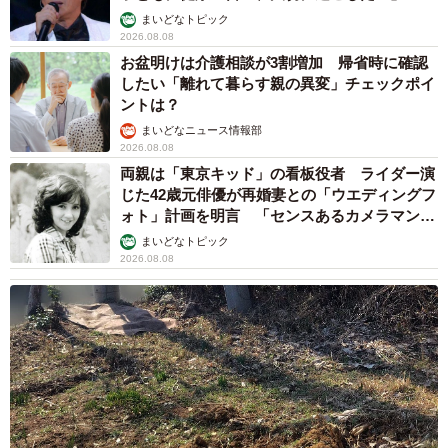
まいどなトピック
2026.08.08
お盆明けは介護相談が3割増加 帰省時に確認
したい「離れて暮らす親の異変」チェックポイ
ントは？
まいどなニュース情報部
2026.08.08
両親は「東京キッド」の看板役者 ライダー演
じた42歳元俳優が再婚妻との「ウエディングフ
ォト」計画を明言 「センスあるカメラマン求
む」
まいどなトピック
2026.08.08