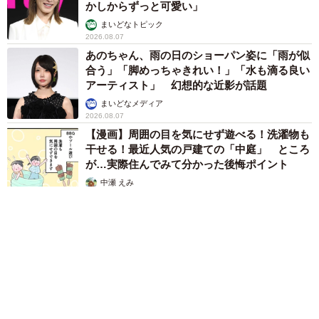
かしからずっと可愛い」
まいどなトピック
2026.08.07
あのちゃん、雨の日のショーパン姿に「雨が似
合う」「脚めっちゃきれい！」「水も滴る良い
アーティスト」 幻想的な近影が話題
まいどなメディア
2026.08.07
【漫画】周囲の目を気にせず遊べる！洗濯物も
干せる！最近人気の戸建ての「中庭」 ところ
が…実際住んでみて分かった後悔ポイント
中瀬 えみ
2026.08.07