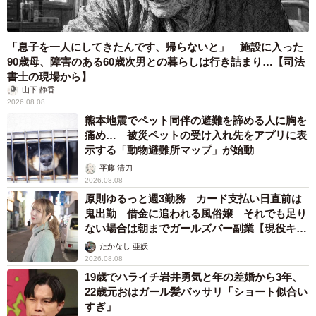
「息子を一人にしてきたんです、帰らないと」 施設に入った
90歳母、障害のある60歳次男との暮らしは行き詰まり…【司法
書士の現場から】
山下 静香
2026.08.08
熊本地震でペット同伴の避難を諦める人に胸を
痛め… 被災ペットの受け入れ先をアプリに表
示する「動物避難所マップ」が始動
平藤 清刀
2026.08.08
原則ゆるっと週3勤務 カード支払い日直前は
鬼出勤 借金に追われる風俗嬢 それでも足り
ない場合は朝までガールズバー副業【現役キャ
ストに取材】
たかなし 亜妖
2026.08.08
19歳でハライチ岩井勇気と年の差婚から3年、
22歳元おはガール髪バッサリ「ショート似合い
すぎ」