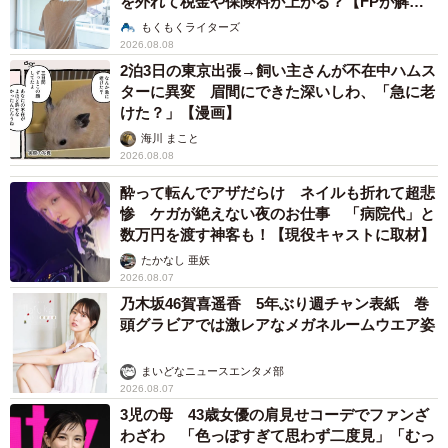
を外れて税金や保険料が上がる？【FPが解
説】
もくもくライターズ
2026.08.08
2泊3日の東京出張→飼い主さんが不在中ハムス
ターに異変 眉間にできた深いしわ、「急に老
けた？」【漫画】
海川 まこと
2026.08.08
酔って転んでアザだらけ ネイルも折れて超悲
惨 ケガが絶えない夜のお仕事 「病院代」と
数万円を渡す神客も！【現役キャストに取材】
たかなし 亜妖
2026.08.07
乃木坂46賀喜遥香 5年ぶり週チャン表紙 巻
頭グラビアでは激レアなメガネルームウエア姿
まいどなニュースエンタメ部
2026.08.07
3児の母 43歳女優の肩見せコーデでファンざ
わざわ 「色っぽすぎて思わず二度見」「むっ