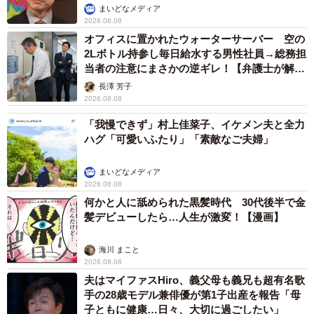
まいどなメディア
2026.08.08
オフィスに置かれたウォーターサーバー 空の
2Lボトル持参し毎日給水する男性社員→総務担
当者の注意にまさかの逆ギレ！【弁護士が解
説】
長澤 芳子
2026.08.08
「我慢できず」村上佳菜子、イケメン夫と全力
ハグ「可愛いふたり」「素敵なご夫婦」
まいどなメディア
2026.08.08
何かと人に舐められた黒髪時代 30代後半で金
髪デビューしたら…人生が激変！【漫画】
海川 まこと
2026.08.08
夫はマイファスHiro、義父母も義兄も超有名歌
手の28歳モデル兼俳優が第1子出産を報告「母
子ともに健康…日々、大切に過ごしたい」