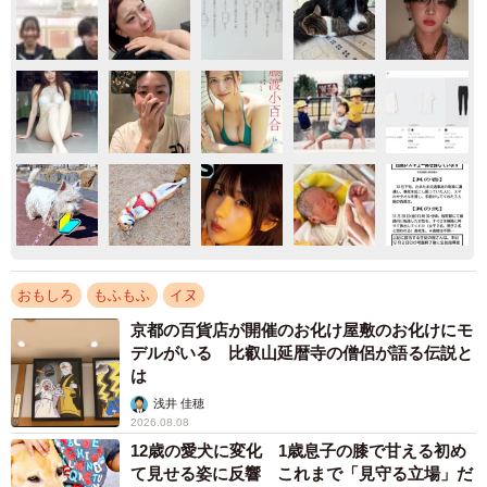
おもしろ
もふもふ
イヌ
京都の百貨店が開催のお化け屋敷のお化けにモ
デルがいる 比叡山延暦寺の僧侶が語る伝説と
は
浅井 佳穂
2026.08.08
12歳の愛犬に変化 1歳息子の膝で甘える初め
て見せる姿に反響 これまで「見守る立場」だ