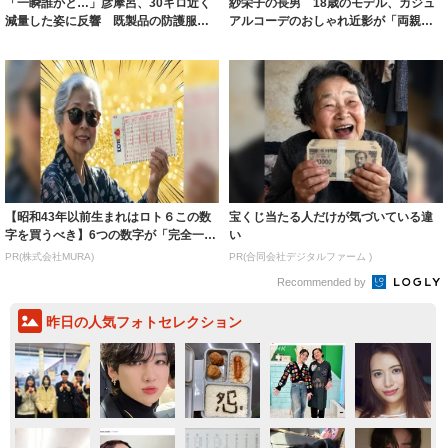
「一瞬誰かと…」彦摩呂、30キロ近く
紗栄子の長男 18歳のモデル、カジュ
減量した姿に反響 既製品の防護服が
アルコーデのおしゃれ近影が「両親の
着られると...
いいとこ取...
【昭和43年以前生まれはロト６この数
宝くじ当たる人だけが気づいている違
字を買うべき】6つの数字が「完全一
い
致」する方...
PR(株式会社MURA)
PR(合同会社デジタルファーム )
Recommended by
昨日の人気フォトセレクション