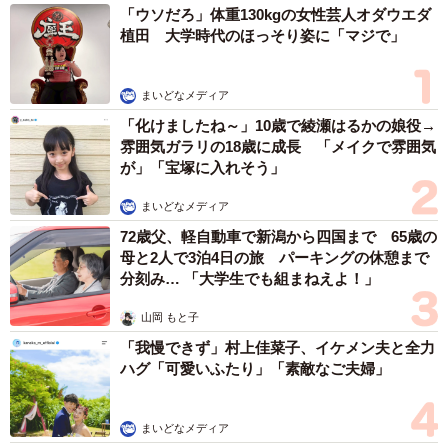
「ウソだろ」体重130kgの女性芸人オダウエダ
植田 大学時代のほっそり姿に「マジで」
まいどなメディア
「化けましたね～」10歳で綾瀬はるかの娘役→
雰囲気ガラリの18歳に成長 「メイクで雰囲気
が」「宝塚に入れそう」
まいどなメディア
72歳父、軽自動車で新潟から四国まで 65歳の
母と2人で3泊4日の旅 パーキングの休憩まで
分刻み… 「大学生でも組まねえよ！」
山岡 もと子
「我慢できず」村上佳菜子、イケメン夫と全力
ハグ「可愛いふたり」「素敵なご夫婦」
まいどなメディア