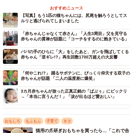
おすすめニュース
興味があるものを見つけたときなどによくジタバタしてい
【写真】もう1匹の猫ちゃんには、尻尾を触ろうとしてス
るので、やまとにしているというより、見つけて喜んでい
ルリと逃げられてしまいました
るのだと思います。猫はやまとの他にも茶白のふーた、サ
「赤ちゃんじゃなくて赤さん」「人生3周目」父を見守る
バ白のちよこがいるのですが、ズリバイする前は猫たちを
赤ちゃんの貫禄が話題に「コーチをするのに飽きている」
目で追ってバタバタしながら笑顔になっていました。おも
ちゃを振ったり、名前を呼んだときなどにも笑顔でバタバ
パパの手のひらに「大」をしたあと、ガンを飛ばしてくる
赤ちゃん「逆ギレ!?」再生回数1700万超えの大反響
タすることが多いです。
「何やこれ!?」 踊るサボテンに、びっくり仰天する双子の
ズリバイは最近できるようになったので、やまとを見かけ
赤ちゃんが話題 「二人の温度差に爆笑」
てあそこまで近づいて行ったのはこれが初めてでした。こ
の前はふーたにもズリバイで近寄り、背後から尻尾を触ろ
3カ月赤ちゃんが放った正真正銘の「ばぶぅ」にビックリ
→「本当に言うんだ！」「涙が出るほど愛おしい」
うとして、すぐに逃げられていました。息子と猫が近くに
いるときは、そばで見ているようにしています。
おもしろ
もふもふ
子育て
ネコ
――息子さんがそばに来るまで見守ったあと、最後はスッ
猫用の爪研ぎおもちゃを買ったら…「これで合
と立ち去ったやまと君ですが、やまと君からはいつも適度