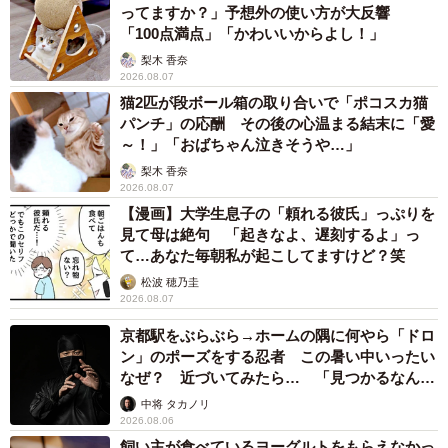
ってますか？」予想外の使い方が大反響
な距離感で接しているのでしょうか？
「100点満点」「かわいいからよし！」
梨木 香奈
息子のことが気にはなるようですが、まだ少し怖いみたい
2026.08.07
です。最近は動けるようになった息子に驚いて、少しびび
猫2匹が段ボール箱の取り合いで「ポコスカ猫
パンチ」の応酬 その後の心温まる結末に「愛
っています。
～！」「おばちゃん泣きそうや…」
梨木 香奈
――ズリバイができるようになって、子育てはいかがでし
2026.08.07
ょうか？
【漫画】大学生息子の「頼れる彼氏」っぷりを
見て母は絶句 「起きなよ、遅刻するよ」っ
て…あなた毎朝私が起こしてますけど？笑
前までできなかったことが着実にできるようになっていく
松波 穂乃圭
のを見ると嬉しいですが、それに伴って、少し目を離すと
2026.08.07
移動して猫エサを触ろうとするなど、ますます大変になっ
京都駅をぶらぶら→ホームの隅に何やら「ドロ
てきました。子どもは一人目なのでまだまだこれからが大
ン」のポーズをする忍者 この暑い中いったい
変だとは思いますが、息子に合わせてこちらも成長してい
なぜ？ 近づいてみたら… 「見つかるなんて
未熟」
きたいです。
中将 タカノリ
2026.08.06
飼い主が食べているヨーグルトをもらえなかっ