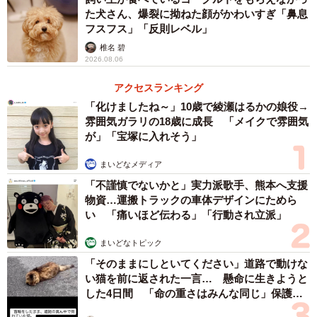
☆ ☆ ☆ ☆ ☆
た犬さん、爆裂に拗ねた顔がかわいすぎ「鼻息
フスフス」「反則レベル」
YuzzZさん（@040328yzzzzz）のアカウントでは、すく
椎名 碧
すく大きくなる赤ちゃんと3匹の猫ちゃんたちとの日常を見
2026.08.06
ることができます。
アクセスランキング
「化けましたね～」10歳で綾瀬はるかの娘役→
雰囲気ガラリの18歳に成長 「メイクで雰囲気
が」「宝塚に入れそう」
まいどなメディア
「不謹慎でないかと」実力派歌手、熊本へ支援
物資…運搬トラックの車体デザインにためら
い 「痛いほど伝わる」「行動され立派」
まいどなトピック
「そのままにしといてください」道路で動けな
い猫を前に返された一言… 懸命に生きようと
した4日間 「命の重さはみんな同じ」保護団
体代表の訴え