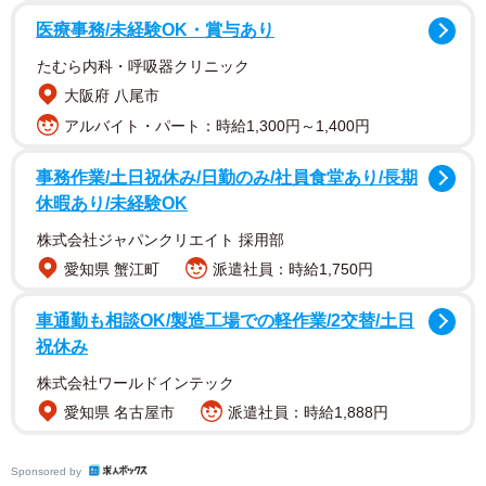
医療事務/未経験OK・賞与あり
たむら内科・呼吸器クリニック
大阪府 八尾市
アルバイト・パート：時給1,300円～1,400円
リプライでは、「そばまで来る弟を見守るお兄ちゃ
事務作業/土日祝休み/日勤のみ/社員食堂あり/長期
ん！」「赤ちゃんも黒猫ちゃんもかわいい！」「動きがめ
休暇あり/未経験OK
ちゃくちゃかわいい」「うちにも赤ん坊と黒猫がいます
株式会社ジャパンクリエイト 採用部
が、同じように猫を追いかけて喜んでいます(笑)。かわいさ
愛知県 蟹江町
派遣社員：時給1,750円
の大渋滞と呼んでいます」と、共感の声が集まりました。
車通勤も相談OK/製造工場での軽作業/2交替/土日
生後5か月になる息子さんと黒猫のやまと君の日常につい
祝休み
て、動画を投稿したお母さんに話を聞きました。
株式会社ワールドインテック
愛知県 名古屋市
派遣社員：時給1,888円
――息子さんがジタバタするのは、やまと君へのアピール
なのでしょうか？
Sponsored by