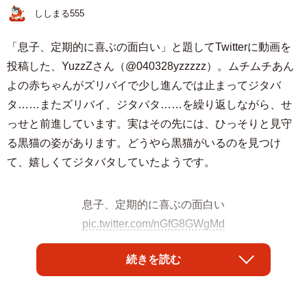
ししまる555
「息子、定期的に喜ぶの面白い」と題してTwitterに動画を
投稿した、YuzzZさん（@040328yzzzzz）。ムチムチあん
よの赤ちゃんがズリバイで少し進んでは止まってジタバ
タ……またズリバイ、ジタバタ……を繰り返しながら、せ
っせと前進しています。実はその先には、ひっそりと見守
る黒猫の姿があります。どうやら黒猫がいるのを見つけ
て、嬉しくてジタバタしていたようです。
息子、定期的に喜ぶの面白い
pic.twitter.com/nGfG8GWgMd
— YuzzZ (4m) (@040328yzzzzz)
August 26, 2022
続きを読む