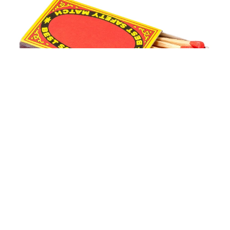
「国産マッチでもバズりたい」願いかなった！老舗メーカーの
投稿が4100万再生 他業種も続々相乗りでミーム化へ発展
まいどなニュース調査部
2026.08.07
「即座に案内することが不可能です」レストラ
ンの入り口に大きな注意書き オートリザーブ
からの予約を拒否するお断りに賛同者続々
中将 タカノリ
2026.08.07
「本は買うだけでいい」京極夏彦さんの言葉に