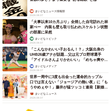
まいどなニュース情報部
2026.08.07
「火事以来10カ月ぶり」全焼した自宅訪れた林
家ぺー 内装も壁も取り払われスケルトン状態
の部屋に呆然
まいどなトピック
2026.08.07
「こんなかわいい子おるん！？」大阪出身の
UHB26歳アナが話題…父は元プロ野球選手
「アイドルさんよりかわいい」「めちゃ爽や
か」
まいどなメディア
2026.08.07
世界一周中に3度も出会った運命的カップル
口では言えない「ジョージアの熱い夜」に「も
うやめぇや！」藤井が猛ツッコミ連発【新婚さ
ん】
まいどなニュース
2026.08.07