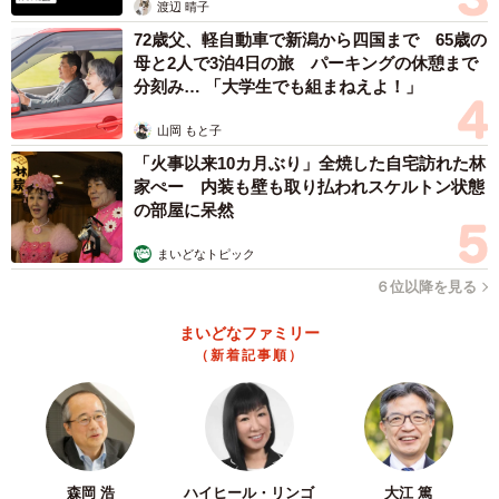
渡辺 晴子
72歳父、軽自動車で新潟から四国まで 65歳の
母と2人で3泊4日の旅 パーキングの休憩まで
分刻み… 「大学生でも組まねえよ！」
2/3
山岡 もと子
「火事以来10カ月ぶり」全焼した自宅訪れた林
ベビーカーにこっそり乗り込むやまと君（YuzzZさん@040328yzzzzz提
供）
家ぺー 内装も壁も取り払われスケルトン状態
の部屋に呆然
まいどなトピック
６位以降を見る
まいどなファミリー
（新着記事順）
森岡 浩
ハイヒール・リンゴ
大江 篤