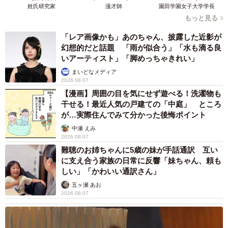
姓氏研究家
漫才師
園田学園女子大学学長
もっと見る
3/3
「レア画像かも」あのちゃん、披露した近影が
ふーた君の尻尾を触ろうとして、逃げられてしまいました（YuzzZさん
幻想的だと話題 「雨が似合う」「水も滴る良
@040328yzzzzz提供）
いアーティスト」「脚めっちゃきれい」
まいどなメディア
2026.08.07
【漫画】周囲の目を気にせず遊べる！洗濯物も
干せる！最近人気の戸建ての「中庭」 ところ
が…実際住んでみて分かった後悔ポイント
中瀬 えみ
2026.08.07
難聴のお姉ちゃんに5歳の妹が手話通訳 互い
に支え合う家族の日常に反響「妹ちゃん、頼も
しい」「かわいい通訳さん」
五ヶ瀬 あお
2026.08.07