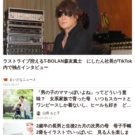
ラストライブ控えるT-BOLAN森友嵐士 にしたん社長がTikTok
内で独占インタビュー
まいどなニュース
2026.08.07
「男の子のママっぽいよね」ってどういう意
味？ 女系家族で育った母 いつもスカートと
ワンピースしか着ないし、ヒールも好き どの
へんが…
山岡 もと子
2026.08.07
2歳半の長男と生後2カ月の次男の母 母子手帳
2冊をイラストでいっぱいに 見る人を楽しま