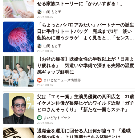
せる家族ストーリーに「かわいすぎる！」
山岡 もと子
2026.08.07
「ちょっとババロアみたい」パートナーの誕生
日に手作りトートバッグ 完成まで1年 淡い
藍染めに漂うクラゲ よく見ると…「センスす
ごい」
山岡 もと子
2026.08.07
【お盆の帰省】既婚女性の半数以上が「日常よ
り疲れる」 気遣いや準備で深まる夫婦の温度
感ギャップ鮮明に
まいどなニュース情報部
2026.08.07
父は「エミー賞」主演男優賞の真田広之 31歳
イケメン俳優が長髪ヒゲのワイルド近影「ガチ
ヒロさんそっくり」「新たな一面もステキ」
まいどなトピック
2026.08.07
退職金を運用に回せる人は何が違う？ 「退職
金額の多さ」より重要な“ある経験”とは