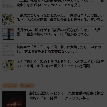
【写真】投稿者さんが開発中のゲーム「なら☆こい」「確
定申告を頑張るRPG」のビジュアルを見る
「酸欠になりそうなほど笑った」…内容ゼロ！ただ猫がい
るだけの絵本が話題 著者は長新太を崇拝するお笑い芸人
光秀からの通知はがき「謀反の大切なお知らせ」に大反
響 市役所本気のパロディーに「腹がねじれる」
契約書の「甲・乙」を「僕・君」に変換したら… やれや
れ。 村上春樹を感じる文書になったよ！
あえて言おう、攻めすぎであると！…あのアニメをパロデ
ィに？京都・奈良のお土産クリアファイルが話題
おもしろ
気になる
京都五山送り火ピンチ 気候変動や獣害に施設
老朽化「もう限界」 クラファン募る