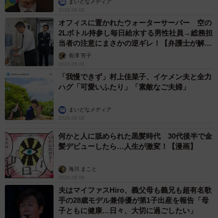
まいどなメディア
2026.08.08
オフィスに置かれたウォーターサーバー 空の
2Lボトル持参し毎日給水する男性社員→総務担
当者の注意にまさかの逆ギレ！【弁護士が解
説】
長澤 芳子
2026.08.08
「我慢できず」村上佳菜子、イケメン夫と全力
ハグ「可愛いふたり」「素敵なご夫婦」
まいどなメディア
2026.08.08
何かと人に舐められた黒髪時代 30代後半で金
髪デビューしたら…人生が激変！【漫画】
海川 まこと
2026.08.08
夫はマイファスHiro、義父母も義兄も超有名歌
手の28歳モデル兼俳優が第1子出産を報告「母
子ともに健康…日々、大切に過ごしたい」