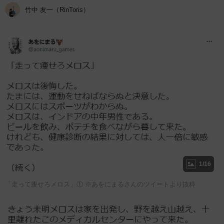
竹中 友一（RinToris）
1/16
「走って痩せろメロス」① ※あをにまるさんのツイートより抜粋