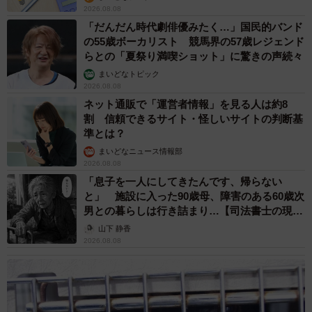
2026.08.08
「だんだん時代劇俳優みたく…」国民的バンド
の55歳ボーカリスト 競馬界の57歳レジェンド
らとの「夏祭り満喫ショット」に驚きの声続々
まいどなトピック
2026.08.08
ネット通販で「運営者情報」を見る人は約8
割 信頼できるサイト・怪しいサイトの判断基
準とは？
まいどなニュース情報部
2026.08.08
「息子を一人にしてきたんです、帰らない
と」 施設に入った90歳母、障害のある60歳次
男との暮らしは行き詰まり…【司法書士の現場
から】
山下 静香
2026.08.08