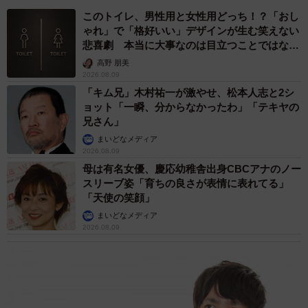
このトイレ、男性用と女性用どっち！？「おし
ゃれ」で「格好いい」デザインが生む笑えない
悲喜劇 本当に大事なのは目立つことではな
く…
高野 朋美
2026.08.09
「キム兄」木村祐一が激やせ、松本人志と2シ
ョット「一瞬、分からなかったわ」「テキヤの
兄さん」
まいどなメディア
2026.08.09
母は有名女優、慶応幼稚舎出身CBCアナのノー
スリーブ姿「育ちの良さが表情に表れてる」
「天使の笑顔」
まいどなメディア
2026.08.09