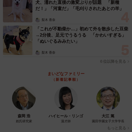
犬、濡れた直後の激変ぶりが話題 「新種
だ！」「河童だ」「毛刈りされたあとの羊」
梨木 香奈
「これが不動柴か…」初めて外を散歩した豆柴
→2分後、足元でうるうる 「かわいすぎる」
「ぬいぐるみみたい」
梨木 香奈
６位以降を見る
まいどなファミリー
（新着記事順）
森岡 浩
ハイヒール・リンゴ
大江 篤
姓氏研究家
漫才師
園田学園女子大学学長
もっと見る