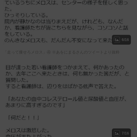
6/16
「走って痩せろメロス」④ ※あをにまるさんのツイートより抜粋
7/16