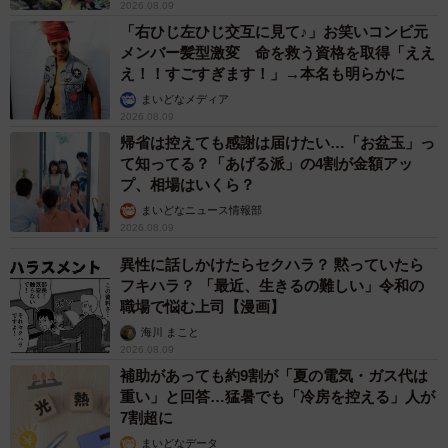
2026.08.09
「右ひじ左ひじ交互に見て♪」お笑いコンビ元
メンバー髪型激変 命を救う資格を取得「ええ
え！！すごすぎます！」→本名も明らかに
まいどなメディア
2026.08.09
帰省は控えても感謝は届けたい…「お盆玉」っ
て知ってる？「あげる派」の4割が金額アッ
プ、相場はいくら？
まいどなニュース情報部
2026.08.09
異性に話しかけたらセクハラ？ 黙っていたら
フキハラ？ 「最近、生きるの難しい」令和の
職場で悩む上司【漫画】
海川 まこと
2026.08.09
補助があっても約9割が「夏の電気・ガス代は
重い」と回答…猛暑でも「冷房を控える」人が
7割超に
まいどなデータ