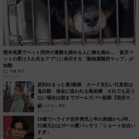
熊本地震でペット同伴の避難を諦める人に胸を痛め… 被災ペ
ットの受け入れ先をアプリに表示する「動物避難所マップ」が
始動
平藤 清刀
2026.08.08
原則ゆるっと週3勤務 カード支払い日直前は
鬼出勤 借金に追われる風俗嬢 それでも足り
ない場合は朝までガールズバー副業【現役キャ
ストに取材】
たかなし 亜妖
2026.08.08
19歳でハライチ岩井勇気と年の差婚から3年、
22歳元おはガール髪バッサリ「ショート似合い
すぎ」