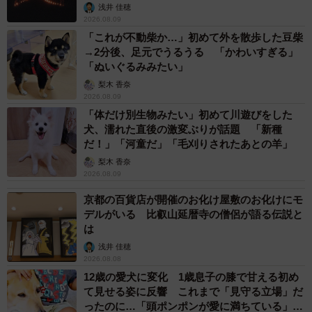
浅井 佳穂
2026.08.09
「これが不動柴か…」初めて外を散歩した豆柴
→2分後、足元でうるうる 「かわいすぎる」
「ぬいぐるみみたい」
梨木 香奈
2026.08.09
「体だけ別生物みたい」初めて川遊びをした
犬、濡れた直後の激変ぶりが話題 「新種
だ！」「河童だ」「毛刈りされたあとの羊」
梨木 香奈
2026.08.09
京都の百貨店が開催のお化け屋敷のお化けにモ
デルがいる 比叡山延暦寺の僧侶が語る伝説と
は
浅井 佳穂
2026.08.08
12歳の愛犬に変化 1歳息子の膝で甘える初め
て見せる姿に反響 これまで「見守る立場」だ
ったのに…「頭ポンポンが愛に満ちている」