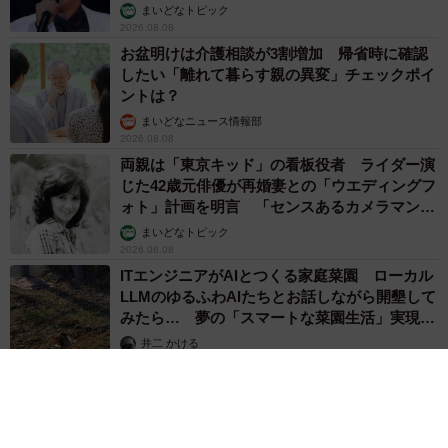
まいどなトピック
2026.08.08
お盆明けは介護相談が3割増加 帰省時に確認
したい「離れて暮らす親の異変」チェックポイ
ントは？
まいどなニュース情報部
2026.08.08
両親は「東京キッド」の看板役者 ライダー演
じた42歳元俳優が再婚妻との「ウエディングフ
ォト」計画を明言 「センスあるカメラマン求
む」
まいどなトピック
2026.08.08
ITエンジニアがAIとつくる家庭菜園 ローカル
LLMのゆるふわAIたちとお話しながら開墾して
みたら… 夢の「スマートな菜園生活」実現な
るか
井二 かける
2026.08.08