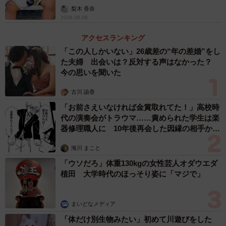
「尊…」
梨木 香奈
2026.08.08
アクセスランキング
「この人しかいない」26歳差の“年の差婚”をし
た夫婦 出会いは？反対する声はなかった？
今の思いを聞いた
古川 諭香
「お前さえいなければ金賞取れてた！」高校時
代の演奏会がトラウマ……責められた学生は楽
器修理職人に 10年後再会した因縁の相手から
思わぬ申し出【漫画】
海川 まこと
「ウソだろ」体重130kgの女性芸人オダウエダ
植田 大学時代のほっそり姿に「マジで」
まいどなメディア
「体だけ別生物みたい」初めて川遊びをした