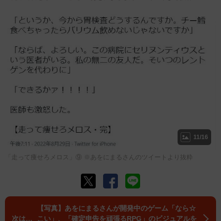
11/16
「走って痩せろメロス」⑨ ※あをにまるさんのツイートより抜粋
【写真】あをにまるさんが開発中のゲーム「なら☆
こい」、「確定申告を頑張るRPG」のビジュアルを