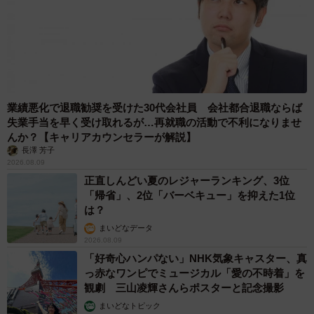
業績悪化で退職勧奨を受けた30代会社員 会社都合退職ならば
失業手当を早く受け取れるが…再就職の活動で不利になりませ
んか？【キャリアカウンセラーが解説】
長澤 芳子
2026.08.09
正直しんどい夏のレジャーランキング、3位
「帰省」、2位「バーベキュー」を抑えた1位
は？
まいどなデータ
2026.08.09
「好奇心ハンパない」NHK気象キャスター、真
っ赤なワンピでミュージカル「愛の不時着」を
観劇 三山凌輝さんらポスターと記念撮影
まいどなトピック