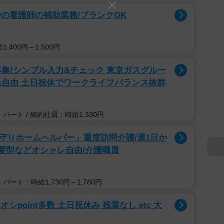
の看護師の補助業務/ブランクOK
,400円～1,500円
募集!シンプル入力&チェック 東京ガスグルー
色自由 土日祝休でワークライフバランス抜群
パート / 契約社員：時給1,330円
守りホームヘルパー」重度訪問介護/週1日か
/髪型などオシャレ自由/介護職員
パート：時給1,730円～1,780円
シpoint多数 土日祝休み 残業なし etc 大