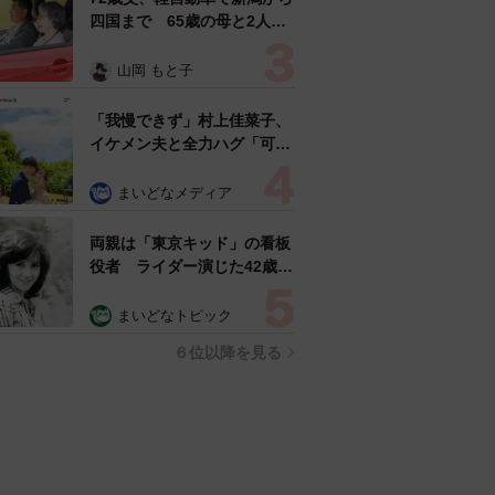
四国まで 65歳の母と2人で
3泊4日の旅 パーキングの休
憩まで分刻み… 「大学生で
山岡 もと子
も組まねえよ！」
「我慢できず」村上佳菜子、
イケメン夫と全力ハグ「可愛
いふたり」「素敵なご夫婦」
まいどなメディア
両親は「東京キッド」の看板
役者 ライダー演じた42歳元
俳優が再婚妻との「ウエディ
ングフォト」計画を明言
まいどなトピック
「センスあるカメラマン求
６位以降を見る
む」