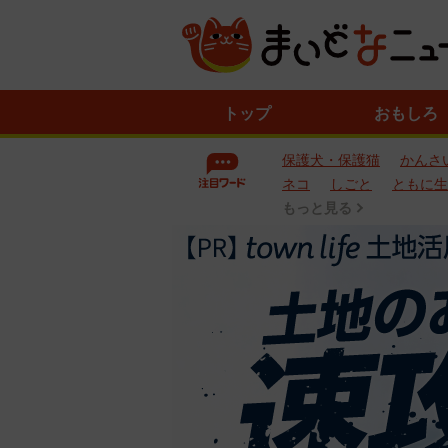
ニ
トップ
おもしろ
ュ
ー
保護犬・保護猫
かんさ
ス
一
ネコ
しごと
ともに生
覧
もっと見る