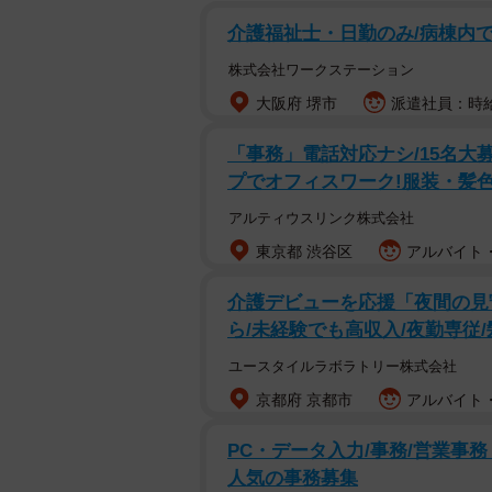
介護福祉士・日勤のみ/病棟内で
株式会社ワークステーション
大阪府 堺市
派遣社員：時給1
「事務」電話対応ナシ/15名大
プでオフィスワーク!服装・髪
アルティウスリンク株式会社
東京都 渋谷区
アルバイト・
介護デビューを応援「夜間の見
ら/未経験でも高収入/夜勤専従
ユースタイルラボラトリー株式会社
京都府 京都市
アルバイト・
PC・データ入力/事務/営業事務 オ
人気の事務募集