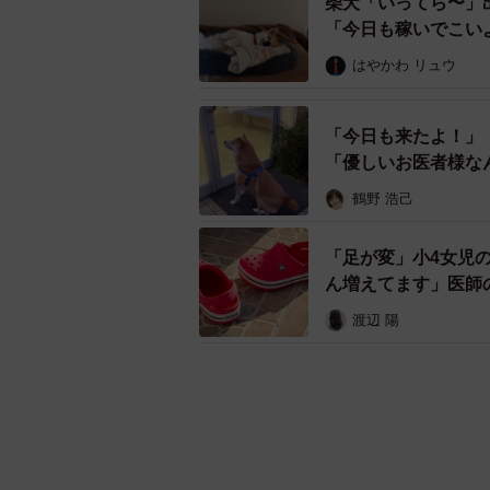
柴犬「いってら〜」
「今日も稼いでこい
はやかわ リュウ
「今日も来たよ！」
「優しいお医者様な
鶴野 浩己
「足が変」小4女児
ん増えてます」医師
渡辺 陽