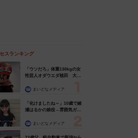
セスランキング
「ウソだろ」体重130kgの女
性芸人オダウエダ植田 大学
時代のほっそり姿に「マジ
で」
まいどなメディア
「化けましたね～」10歳で綾
瀬はるかの娘役→雰囲気ガラ
リの18歳に成長 「メイクで
雰囲気が」「宝塚に入れそ
まいどなメディア
う」
72歳父、軽自動車で新潟から