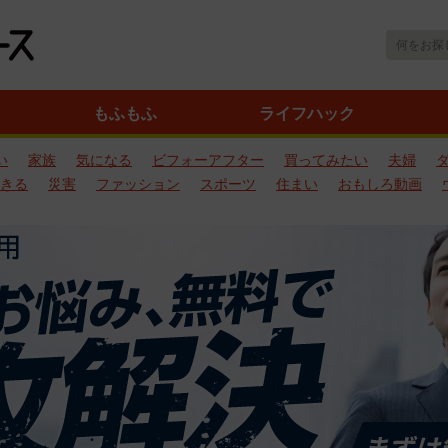
もふもふ
ライフハック
い
家族
気になる
ビフォーアフター
買ってみたい
夫婦
きる
災害
ファッション
スポーツ
住まい
おもしろ動画