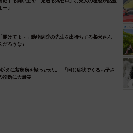
出勤する飼い主を「見送る気ゼロ」な柴犬の寝姿が話題
よー」
「開けてよ～」動物病院の先生を出待ちする柴犬さん
んだろうな」
の訴えに紫斑病を疑ったが… 「同じ症状でくるお子さ
の診断に大爆笑