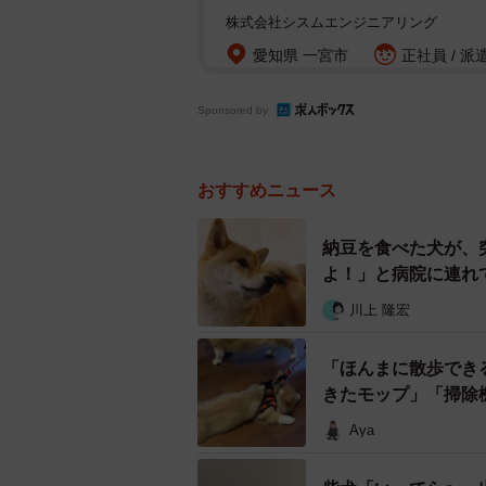
株式会社シスムエンジニアリング
愛知県 一宮市
正社員 / 派
Sponsored by
おすすめニュース
納豆を食べた犬が、
よ！」と病院に連れ
川上 隆宏
「ほんまに散歩でき
きたモップ」「掃除
Aya