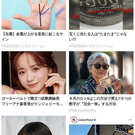
【当選】金運が上がる直前に起こるサ
宝くじ当たる人は“たまたま”じゃな
イン
い?!
PR(合同会社デジタルファーム )
PR(合同会社デジタルファーム )
ガーターベルトで際立つ妖艶脚線美
８月のロト6はこの方法で買え!!６つの
フリーアナ森香澄がランジェリーモデ
数字が『完全一致』する方法
ルに ｢PE...
PR(株式会社MURA)
「一瞬誰かと…」彦摩呂、30キロ近く
紗栄子の長男 18歳のモデル、カジュ