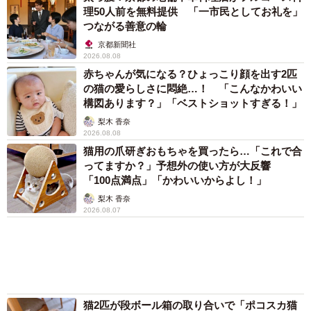
松波 穂乃圭
2026.08.07
アクセスランキング
「化けましたね～」10歳で綾瀬はるかの娘役→
雰囲気ガラリの18歳に成長 「メイクで雰囲気
が」「宝塚に入れそう」
まいどなメディア