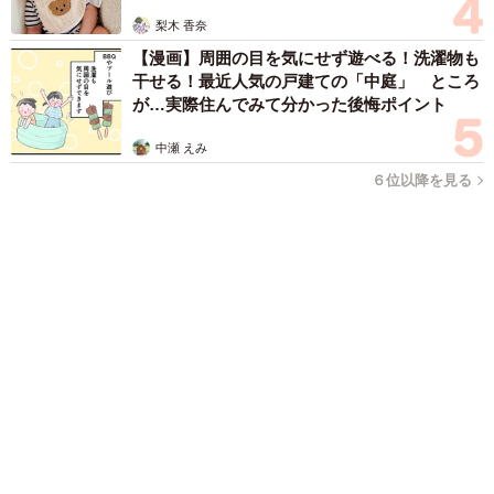
姓氏研究家
漫才師
園田学園女子大学学長
もっと見る
ボロボロで不細工なおじいちゃん猫に一目惚
れ エイズだし手がかかるけど…おうちで暮ら
すと「おじ猫」だって可愛くなったよ！
鶴野 浩己
2026.08.08
「夏休みはたくさん働いてほしい」と職場から
頼まれた高2息子 バイトで稼ぎすぎると扶養
を外れて税金や保険料が上がる？【FPが解
説】
もくもくライターズ
2026.08.08
2泊3日の東京出張→飼い主さんが不在中ハムス
ターに異変 眉間にできた深いしわ、「急に老
けた？」【漫画】
海川 まこと
2026.08.08