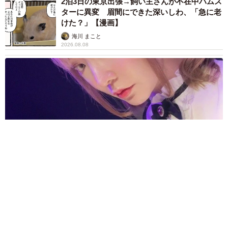
かしからずっと可愛い」
まいどなトピック
2026.08.07
あのちゃん、雨の日のショーパン姿に「雨が似
合う」「脚めっちゃきれい！」「水も滴る良い
アーティスト」 幻想的な近影が話題
まいどなメディア
2026.08.07
【漫画】周囲の目を気にせず遊べる！洗濯物も
干せる！最近人気の戸建ての「中庭」 ところ
が…実際住んでみて分かった後悔ポイント
中瀬 えみ
2026.08.07
難聴のお姉ちゃんに5歳の妹が手話通訳 互い
に支え合う家族の日常に反響「妹ちゃん、頼も
しい」「かわいい通訳さん」
五ヶ瀬 あお
2026.08.07
ラストライブ控えるT-BOLAN森友嵐士 にし