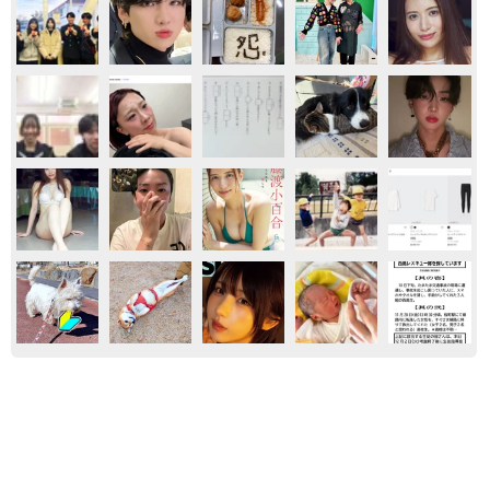
おもしろ
気になる
子育て
ダイエット
太っ腹！京都の老舗中華料理店がフルコース料
理50人前を無料提供 「一市民としてお礼を」
つながる善意の輪
京都新聞社
2026.08.08
赤ちゃんが気になる？ひょっこり顔を出す2匹
の猫の愛らしさに悶絶…！ 「こんなかわいい
構図あります？」「ベストショットすぎる！」