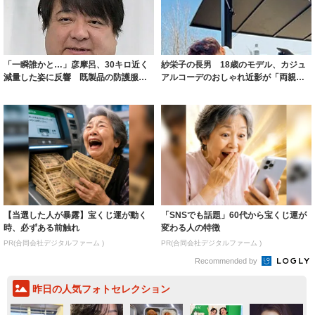
減量した姿に反響 既製品の防護服が
アルコーデのおしゃれ近影が「両親の
着られると...
いいとこ取...
【当選した人が暴露】宝くじ運が動く
「SNSでも話題」60代から宝くじ運が
時、必ずある前触れ
変わる人の特徴
PR(合同会社デジタルファーム )
PR(合同会社デジタルファーム )
Recommended by
昨日の人気フォトセレクション