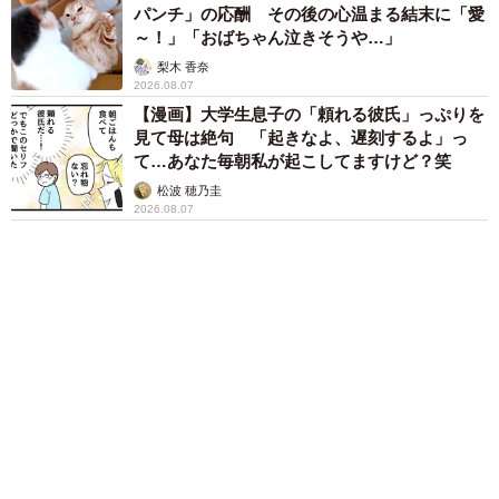
72歳父、軽自動車で新潟から四国まで 65歳の
母と2人で3泊4日の旅 パーキングの休憩まで
分刻み… 「大学生でも組まねえよ！」
山岡 もと子
「不謹慎でないかと」実力派歌手、熊本へ支援
物資…運搬トラックの車体デザインにためら
い 「痛いほど伝わる」「行動され立派」
まいどなトピック
赤ちゃんが気になる？ひょっこり顔を出す2匹
の猫の愛らしさに悶絶…！ 「こんなかわいい
構図あります？」「ベストショットすぎる！」
梨木 香奈
【漫画】周囲の目を気にせず遊べる！洗濯物も
干せる！最近人気の戸建ての「中庭」 ところ
が…実際住んでみて分かった後悔ポイント
中瀬 えみ