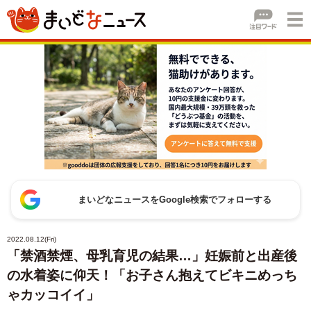
まいどなニュースをGoogle検索でフォローする
2022.08.12(Fri)
「禁酒禁煙、母乳育児の結果…」妊娠前と出産後
の水着姿に仰天！「お子さん抱えてビキニめっち
ゃカッコイイ」