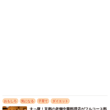
梨木 香奈
2026.08.08
猫用の爪研ぎおもちゃを買ったら…「これで合
ってますか？」予想外の使い方が大反響
「100点満点」「かわいいからよし！」
梨木 香奈
2026.08.07
猫2匹が段ボール箱の取り合いで「ポコスカ猫
パンチ」の応酬 その後の心温まる結末に「愛
～！」「おばちゃん泣きそうや…」
梨木 香奈
2026.08.07
【漫画】大学生息子の「頼れる彼氏」っぷりを
見て母は絶句 「起きなよ、遅刻するよ」っ
て…あなた毎朝私が起こしてますけど？笑