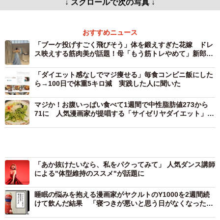
↓ スクロールで次の写真 ↓
おすすめニュース
「ブーケ投げすごく飛びそう」体を鍛えすぎた花嫁 ドレ
ス映えする筋肉美が話題！母「もう筋トレやめて」新郎
「今までで一番綺麗」
「ダイエット感なしでマジ痩せる」毎食コンビニ飯にした
ら→100日で体重5キロ減 実践した人に聞いた
マジか！お腹いっぱい食べて1週間で中性脂肪値273から
71に 人気漫画家が提唱する「サイゼリヤダイエット」が
話題に
「あか抜けたいなら、私をパクってみて」 人気ダンス講師
による"体型維持のススメ"が話題に
睡眠の悩みを抱える漫画家がヤクルトのY1000を2週間続
けて飲んだ結果 「寝つきが悪いと思う日がなくなった」
「寝起きの身体も軽い」