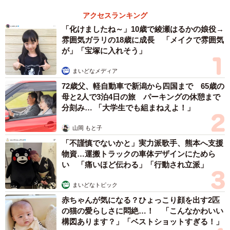
６位以降を見る
まいどなファミリー
（新着記事順）
森岡 浩
ハイヒール・リンゴ
大江 篤