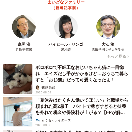
酔って転んでアザだらけ ネイルも折れて超悲惨 ケガが絶え
ない夜のお仕事 「病院代」と数万円を渡す神客も！【現役キ
ャストに取材】
たかなし 亜妖
2026.08.07
乃木坂46賀喜遥香 5年ぶり週チャン表紙 巻
頭グラビアでは激レアなメガネルームウエア姿
まいどなニュースエンタメ部
2026.08.07
3児の母 43歳女優の肩見せコーデでファンざ
わざわ 「色っぽすぎて思わず二度見」「むっ