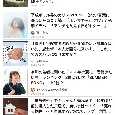
中将 タカノリ
2026.08.10
平成ギャル界のカリスマRumi 心ない言葉に
傷ついたコロナ禍 「ホンマでっか!?TV」から
朝ドラへ 「アンチを見返す日がキター！」
石井 隼人
2026.08.10
【漫画】宅配業者の誤配や荷物のいい加減な扱
いに、思わず「本人が謝りに来い！」…これっ
てカスハラになりますか？
沼田 絵美
2026.08.10
令和の若者に聞いた「2026年の夏に一番聴きた
い曲」ランキング 2位はYUIの『SUMMER
SONG』、1位は？
まいどなニュース情報部
2026.08.10
「事故物件」でもちゃんと売れます 10年ほど
前に購入した戸建て、買い手はつく？ 「売れ
る物件」へと再生する3つのステップ 専門家