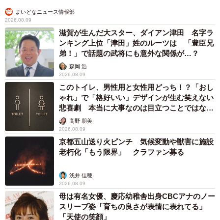
まいどなニュース情報部
2026.08.09
滋賀が生んだ大スター、ダイアン津田 名字ラ
ンキング上位「津田」姓のルーツは 「豊臣兄
弟！」で話題の武将にも意外な関係が…？
森岡 浩
2026.08.09
このトイレ、男性用と女性用どっち！？「おし
ゃれ」で「格好いい」デザインが生む笑えない
悲喜劇 本当に大事なのは目立つことではな
く…
高野 朋美
2026.08.09
京都五山送り火ピンチ 気候変動や獣害に施設
老朽化「もう限界」 クラファン募る
浅井 佳穂
2026.08.09
母は有名女優、慶応幼稚舎出身CBCアナのノー
スリーブ姿「育ちの良さが表情に表れてる」
「天使の笑顔」