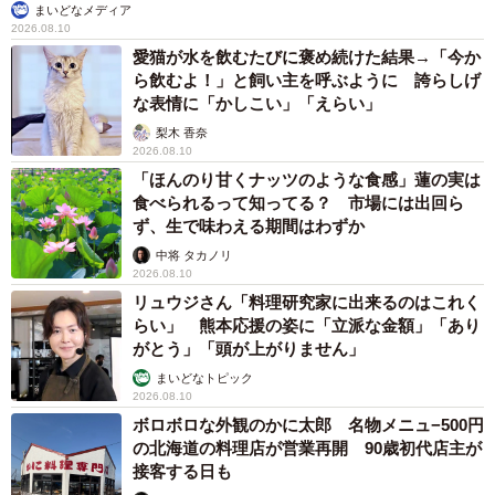
まいどなメディア
2026.08.10
愛猫が水を飲むたびに褒め続けた結果→「今か
ら飲むよ！」と飼い主を呼ぶように 誇らしげ
な表情に「かしこい」「えらい」
梨木 香奈
2026.08.10
「ほんのり甘くナッツのような食感」蓮の実は
食べられるって知ってる？ 市場には出回ら
ず、生で味わえる期間はわずか
中将 タカノリ
2026.08.10
リュウジさん「料理研究家に出来るのはこれく
らい」 熊本応援の姿に「立派な金額」「あり
がとう」「頭が上がりません」
まいどなトピック
2026.08.10
ボロボロな外観のかに太郎 名物メニュ−500円
の北海道の料理店が営業再開 90歳初代店主が
接客する日も