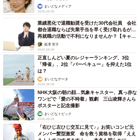
まいどなメディア
2026.08.09
業績悪化で退職勧奨を受けた30代会社員 会社
都合退職ならば失業手当を早く受け取れるが…
再就職の活動で不利になりませんか？【キャリ
アカウンセラーが解説】
長澤 芳子
2026.08.09
正直しんどい夏のレジャーランキング、3位
「帰省」、2位「バーベキュー」を抑えた1位
は？
まいどなデータ
2026.08.09
NHK大阪の朝の顔…気象キャスター、真っ赤な
ワンピで「愛の不時着」観劇 三山凌輝さんら
ポスターと記念撮影
まいどなトピック
2026.08.09
「右ひじ左ひじ交互に見て♪」お笑いコンビ元
メンバー髪型激変 命を救う資格を取得「ええ