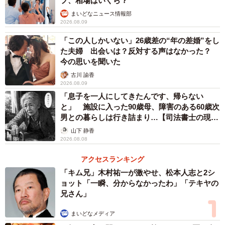
プ、相場はいくら？
まいどなニュース情報部
2026.08.09
「この人しかいない」26歳差の“年の差婚”をし
た夫婦 出会いは？反対する声はなかった？
今の思いを聞いた
古川 諭香
2026.08.09
「息子を一人にしてきたんです、帰らない
と」 施設に入った90歳母、障害のある60歳次
男との暮らしは行き詰まり…【司法書士の現場
から】
山下 静香
2026.08.08
アクセスランキング
「キム兄」木村祐一が激やせ、松本人志と2シ
ョット「一瞬、分からなかったわ」「テキヤの
兄さん」
まいどなメディア