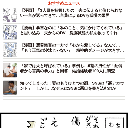
おすすめニュース
【漫画】「3人目を妊娠したの」夫に伝えると信じられな
い一言が返ってきて…言葉によるDVも我慢の限界
【漫画】暴言なのに「私のこと、気にかけてくれている」
と思い込み 夫からのDV…洗脳状態の私を救ってくれ
た、近所の人のアドバイス
【漫画】罵詈雑言の一方で「心から愛してる」なんて…
「もう正気の沙汰じゃない」 精神的ダメージが大きすぎ
た離婚裁判
「家では犬と呼ばれている」事例も…9割の男性が「配偶
者から言葉の暴力」と回答 結婚経験者100人に調査
知ってしまった！妻のもうひとつの顔、SNSの「裏アカウ
ント」 しかし…なぜ人はSNSに悪口を書き込むのか