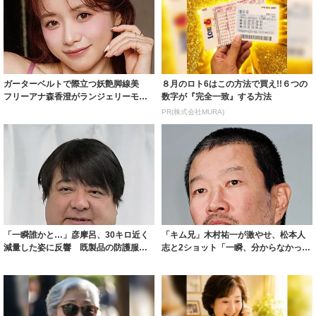
ガーターベルトで際立つ妖艶脚線美
８月のロト6はこの方法で買え!!６つの
フリーアナ森香澄がランジェリーモデ
数字が『完全一致』する方法
ルに ｢PE...
PR(株式会社MURA)
「一瞬誰かと…」彦摩呂、30キロ近く
「キム兄」木村祐一が激やせ、松本人
減量した姿に反響 既製品の防護服が
志と2ショット「一瞬、分からなかった
着られると...
わ」「テキ...