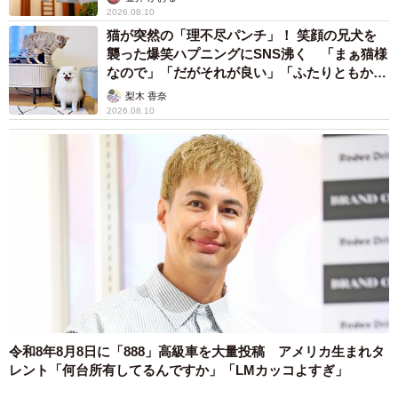
2026.08.10
猫が突然の「理不尽パンチ」！ 笑顔の兄犬を
襲った爆笑ハプニングにSNS沸く 「まぁ猫様
なので」「だがそれが良い」「ふたりともかわ
いいね」
梨木 香奈
2026.08.10
令和8年8月8日に「888」高級車を大量投稿 アメリカ生まれタ
レント「何台所有してるんですか」「LMカッコよすぎ」