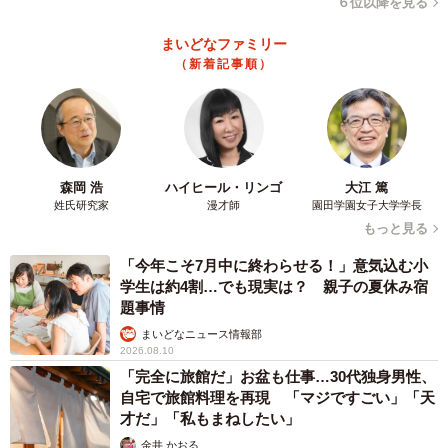
６位以降を見る
まいどなファミリー
（新着記事順）
森岡 浩
ハイヒール・リンゴ
大江 篤
姓氏研究家
漫才師
園田学園女子大学学長
もっと見る
「今年こそ7月中に終わらせる！」意気込む小
学生は約4割…でも現実は？ 親子の夏休み宿
題事情
まいどなニュース情報部
2026.08.10
「完全に旅館だ」お盆も仕事…30代独身男性、
自宅で旅館料理を再現 「マジですごい」「天
才だ」「私もまねしたい」
金井 かおる