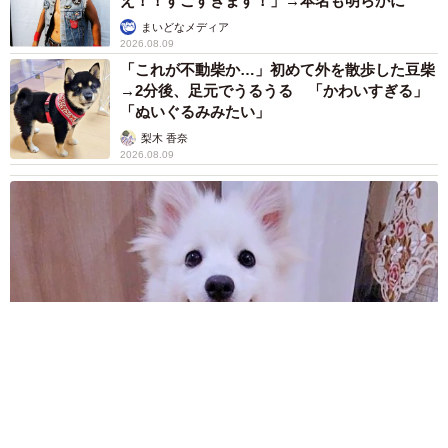
え！！すごすぎます！」→本名も明らかに
まいどなメディア
2026.08.09
「これが不動柴か…」初めて外を散歩した豆柴
→2分後、足元でうるうる 「かわいすぎる」
「ぬいぐるみみたい」
梨木 香奈
2026.08.09
「体だけ別生物みたい」初めて川遊びをした犬、濡れた直後の
激変ぶりが話題 「新種だ！」「河童だ」「毛刈りされたあと