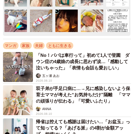
マンガ
家族
夫婦
ともに生きる
「No！パパは車行って」初めて1人で登園 ダ
ウン症の4歳娘の成長に思わず涙…「感動して
泣いちゃった」「表情も会話も愛おしい」
五ヶ瀬 あお
2026.08.10
双子弟が手足口病に…→兄に感染しないよう保
育士ママが考えた“お気持ちだけ”隔離 「ママ
の頑張りが伝わる」「可愛いふたり」
ANNA
2026.08.10
帰省は控えても感謝は届けたい…「お盆玉」っ
て知ってる？「あげる派」の4割が金額アッ