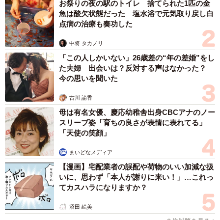
お祭りの夜の駅のトイレ 捨てられた1匹の金
魚は酸欠状態だった 塩水浴で元気取り戻し白
点病の治療も奏功した
中将 タカノリ
「この人しかいない」26歳差の“年の差婚”をし
た夫婦 出会いは？反対する声はなかった？
今の思いを聞いた
古川 諭香
母は有名女優、慶応幼稚舎出身CBCアナのノー
スリーブ姿「育ちの良さが表情に表れてる」
「天使の笑顔」
まいどなメディア
【漫画】宅配業者の誤配や荷物のいい加減な扱
いに、思わず「本人が謝りに来い！」…これっ
てカスハラになりますか？
沼田 絵美