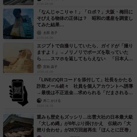
2026.08.06
「なんじゃこりゃ！」「ロボ？」大阪・梅田に
そびえる物体の正体は？ 昭和の遺産を調査し
てみた結果…
太田 浩子
2026.08.06
エジプトで自撮りしていたら、ガイドが「撮り
ますよ！」→ノリノリでポーズを取っていた
ら……スマホを返してもらえない 「日本人は
カモ代表かも」「私は6時間で3万円払った」
宮前 晶子
2026.08.06
「LINEのQRコードを添付して」社長をかたる
詐欺メール続々 社員を個人アカウントへ誘導
→最後は不正送金…求められる「だまされる前
提」の対策
井二 かける
2026.08.06
重みも歴史もズッシリ…出雲大社の日本最大級
「大しめ縄」が8年ぶり掛けかえ 伝統の「大
撚り合わせ」が28万回超再生「ほんとに圧巻」