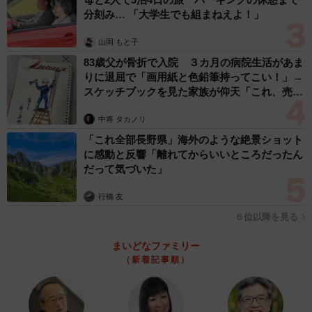
分刻み… 「大学生でも組まねえよ！」
山岡 もと子
83歳父が骨折で入院 ３カ月の病院生活があま
りに退屈で「画用紙と色鉛筆持ってこい！」→
スケッチブックを見た家族が仰天「これ、売れ
ますよ…」
中将 タカノリ
「これ全部長野県」海外のような絶景ショット
に感動と反響「離れてからいいところだったん
だって気づいた」
行橋 友
６位以降を見る
まいどなファミリー
（新着記事順）