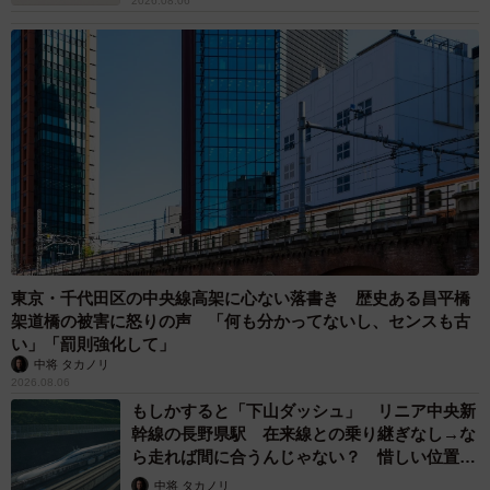
2026.08.06
東京・千代田区の中央線高架に心ない落書き 歴史ある昌平橋
架道橋の被害に怒りの声 「何も分かってないし、センスも古
い」「罰則強化して」
中将 タカノリ
2026.08.06
もしかすると「下山ダッシュ」 リニア中央新
幹線の長野県駅 在来線との乗り継ぎなし→な
ら走れば間に合うんじゃない？ 惜しい位置関
係が反響
中将 タカノリ