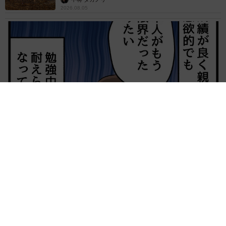
2026.08.05
【漫画】中学受験のリアル「あの子、最近見ないね」…御三家
を目指していたはずの家庭が消えていく 限界を迎えた子を目
の当りに
松波 穂乃圭
2026.08.05
市販薬のオーバードーズ対策で改正薬機法が5
月に施行、かぜ薬を購入した人の約6割が「法
改正を認知」乱用防止の指定成分とは？