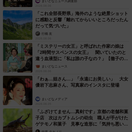
まいどなニュース調査部
2026.08.06
「これ全部長野県」海外のような絶景ショット
に感動と反響「離れてからいいところだったん
だって気づいた」
行橋 友
2026.08.06
「ミステリーの女王」と呼ばれた作家の娘は
「2時間サスペンスの女王」 聞いていたのと
違う血液型に「私は誰の子なの？」【徹子の部
屋】
まいどなニュース
2026.08.06
「わぁ…姐さん…」「永遠にお美しい」 大女
優岩下志麻さん、写真家のインスタに登場
まいどなメディア
2026.08.05
「ふざけてません…真剣です」京都の老舗和菓
子店 次はカブトムシの幼虫 職人が手がけた
ゲテモノ和菓子 見事な造形に「気持ち悪いく
らいリアル」
中将 タカノリ