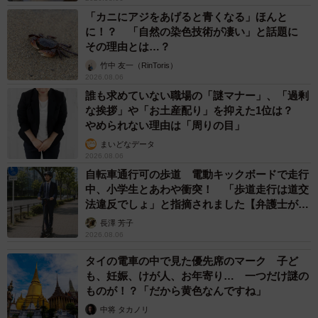
「カニにアジをあげると青くなる」ほんと
に！？ 「自然の染色技術が凄い」と話題に
その理由とは…？
竹中 友一（RinToris）
2026.08.06
誰も求めていない職場の「謎マナー」、「過剰
な挨拶」や「お土産配り」を抑えた1位は？
やめられない理由は「周りの目」
まいどなデータ
2026.08.06
自転車通行可の歩道 電動キックボードで走行
中、小学生とあわや衝突！ 「歩道走行は道交
法違反でしょ」と指摘されました【弁護士が解
説】
長澤 芳子
2026.08.06
タイの電車の中で見た優先席のマーク 子ど
も、妊娠、けが人、お年寄り… 一つだけ謎の
ものが！？「だから黄色なんですね」
中将 タカノリ