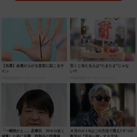
【当選】金運が上がる直前に起こるサ
宝くじ当たる人は“たまたま”じゃな
イン
い?!
PR(合同会社デジタルファーム )
PR(合同会社デジタルファーム )
「一瞬誰かと…」彦摩呂、30キロ近く
８月のロト6はこの方法で買え!!６つの
減量した姿に反響 既製品の防護服が
数字が『完全一致』する方法