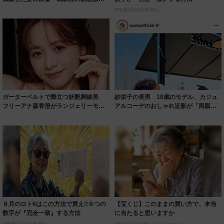
着られると...
PR(株式会社MURA)
ガーターベルトで際立つ妖艶脚線美
紗栄子の長男 18歳のモデル、カジュ
フリーアナ森香澄がランジェリーモデ
アルコーデのおしゃれ近影が「両親の
ルに ｢PE...
いいとこ取...
８月のロト6はこの方法で買え!!６つの
【宝くじ】このままの買い方で、本当
数字が『完全一致』する方法
に当たると思いますか
PR(株式会社MURA)
PR(合同会社デジタルファーム )