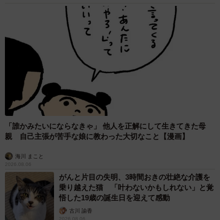
「誰かみたいにならなきゃ」 他人を正解にして生きてきた母
親 自己主張が苦手な娘に教わった大切なこと【漫画】
海川 まこと
2026.08.06
がんと片目の失明、3時間おきの壮絶な介護を
乗り越えた猫 「叶わないかもしれない」と覚
悟した19歳の誕生日を迎えて感動
古川 諭香
2026.08.06