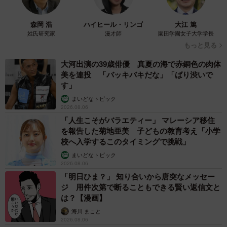
森岡 浩
ハイヒール・リンゴ
大江 篤
姓氏研究家
漫才師
園田学園女子大学学長
もっと見る
大河出演の39歳俳優 真夏の海で赤銅色の肉体
美を連投 「バッキバキだな」「ばり渋いで
す」
まいどなトピック
2026.08.06
「人生こそがバラエティー」 マレーシア移住
を報告した菊地亜美 子どもの教育考え「小学
校へ入学するこのタイミングで挑戦」
まいどなトピック
2026.08.06
「明日ひま？」 知り合いから唐突なメッセー
ジ 用件次第で断ることもできる賢い返信文と
は？【漫画】
海川 まこと
2026.08.06