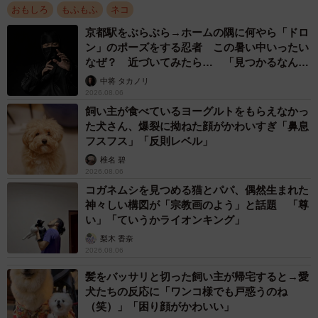
おもしろ
もふもふ
ネコ
京都駅をぶらぶら→ホームの隅に何やら「ドロ
ン」のポーズをする忍者 この暑い中いったい
なぜ？ 近づいてみたら… 「見つかるなんて
未熟」
中将 タカノリ
2026.08.06
飼い主が食べているヨーグルトをもらえなかっ
た犬さん、爆裂に拗ねた顔がかわいすぎ「鼻息
フスフス」「反則レベル」
椎名 碧
2026.08.06
コガネムシを見つめる猫とパパ、偶然生まれた
神々しい構図が「宗教画のよう」と話題 「尊
い」「ていうかライオンキング」
梨木 香奈
2026.08.06
髪をバッサリと切った飼い主が帰宅すると→愛
犬たちの反応に「ワンコ様でも戸惑うのね
（笑）」「困り顔がかわいい」