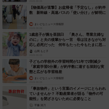
2026.08.06
【物価高が直撃】お盆帰省「予定なし」が約半
数 新幹線・高速バスの「使い分け」が鮮明に
まいどなニュース情報部
2026.08.06
1歳息子が腕を亜脱臼 「奥さん、専業主婦な
のに」と夫の後輩から一言 母は泣きながら対
応し必死だった 何年もたった今もたまに思い
出し…
山岡 もと子
2026.08.06
子どもの学校外の学習時間が11年で2割減少
「家庭学習0分層」が約半数に達する深刻な実
態と広がる学習格差
まいどなニュース情報部
2026.08.06
「事故物件」という言葉のイメージにとらわれ
ていませんか？ 不動産業者が語る「物件の可
能性」を閉ざさないために必要なこと
平藤 清刀