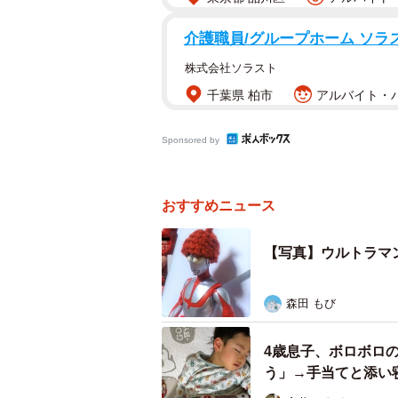
介護職員/グループホーム ソラ
株式会社ソラスト
千葉県 柏市
アルバイト・パ
Sponsored by
おすすめニュース
【写真】ウルトラマ
森田 もび
4歳息子、ボロボロ
う」→手当てと添い